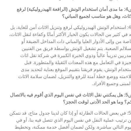
س4: ما مدى أمان استخدام الونش (الرافعة الهيدروليكية) لرفع
اثاث، وهل هو مناسب لجميع المباني؟
ج4: استخدام الونش الهيدروليكي لرفع وتنزيل الاثاث آمن للغاية، بل
ه في كثير من الحالات يكون الخيار الأكثر أمانًا وكفاءة لنقل الاثاث،
صة من وإلى الأدوار العليا والمباني ذات المداخل الضيقة أو
سلالم الصعبة. يتم تشغيل الونش بواسطة فريق من الفنيين
مدربين تدريباً عالياً وذوي الخبرة الكبيرة في شركة نقل اثاث
جيزة في التعامل مع هذه المعدات الثقيلة والمتطورة. قبل
تخدام الونش، يقوم فريقنا بتقييم الموقع بعناية لتحديد مدى
اءمته ووضع خطة آمنة للرفع والتنزيل، لضمان سلامة الاثاث
لمبنى وجميع الأفراد.
س5: هل يمكنني نقل الاثاث في نفس اليوم الذي أقوم فيه بالاتصال
م؟ وما هو الحد الأدنى لوقت الحجز؟
ج5: في بعض الحالات الطارئة أو إذا كان لدينا جدول متاح، قد نتمكن
 ترتيب عملية النقل في نفس اليوم الذي تتصل فيه بنا، أو في
يوم التالي مباشرة. ولكن لضمان أفضل خدمة ممكنة، وتخطيط