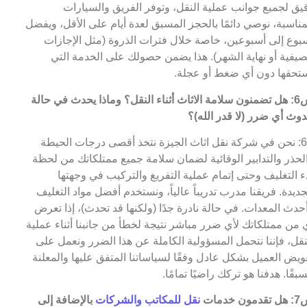
يق لجميع جوانب عملية النقل، وتوفر الفريق والسيارات
مناسبة، نوصي دائمًا بالحجز المسبق لعدة أيام على الأقل، ويفضل
بوع إلى أسبوعين، خاصة خلال فترات الذروة (مثل الإجازات
صيفية أو نهاية الشهر). هذا يضمن حصولك على الخدمة التي
تحقها دون أي ضغط أو عجلة.
س6: هل تضمنون سلامة الاثاث أثناء النقل؟ وماذا يحدث في حالة
وث أي ضرر (لا قدر الله)؟
ج6: نحن في شركة نقل اثاث الجيزة نتخذ أقصى درجات الحيطة
لحذر والتدابير الوقائية لضمان سلامة جميع ممتلكاتك من لحظة
ء التغليف وحتى إتمام عملية التفريغ والتركيب في وجهتها
جديدة. فريقنا مدرب تدريباً عالياً، ونستخدم أفضل مواد التغليف
حدث المعدات. في حالة نادرة جدًا (ولكنها قد تحدث)، إذا تعرض
 من ممتلكاتك لأي ضرر مباشر نتيجة لخطأ من جانبنا أثناء عملية
نقل، فإننا نتحمل المسؤولية الكاملة عن هذا الضرر ونعمل على
ويض العميل بشكل عادل وفقًا لسياساتنا المتفق عليها والمعلنة
بقًا. هدفنا هو تركك راضيًا تمامًا.
مون خدمات
نقل للمكاتب والشركات
بالإضافة إلى