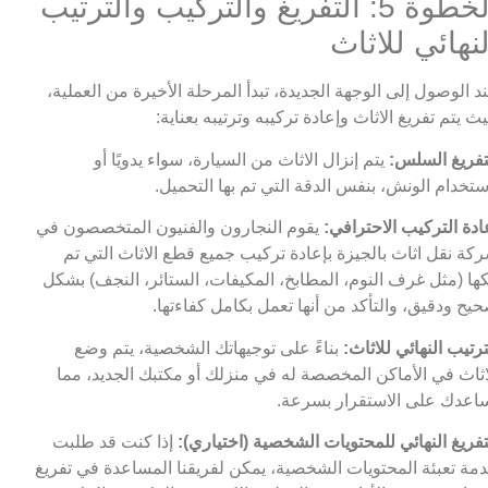
الخطوة 5: التفريغ والتركيب والترتيب
لنهائي للاثاث
د الوصول إلى الوجهة الجديدة، تبدأ المرحلة الأخيرة من العملية،
ث يتم تفريغ الاثاث وإعادة تركيبه وترتيبه بعناية:
تفريغ السلس:
يتم إنزال الاثاث من السيارة، سواء يدويًا أو
ستخدام الونش، بنفس الدقة التي تم بها التحميل.
ادة التركيب الاحترافي:
يقوم النجارون والفنيون المتخصصون في
كة نقل اثاث بالجيزة بإعادة تركيب جميع قطع الاثاث التي تم
ها (مثل غرف النوم، المطابخ، المكيفات، الستائر، النجف) بشكل
يح ودقيق، والتأكد من أنها تعمل بكامل كفاءتها.
ترتيب النهائي للاثاث:
بناءً على توجيهاتك الشخصية، يتم وضع
اثاث في الأماكن المخصصة له في منزلك أو مكتبك الجديد، مما
اعدك على الاستقرار بسرعة.
تفريغ النهائي للمحتويات الشخصية (اختياري):
إذا كنت قد طلبت
مة تعبئة المحتويات الشخصية، يمكن لفريقنا المساعدة في تفريغ