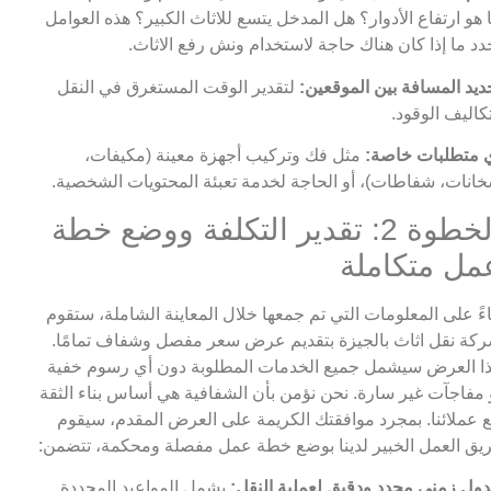
 هو ارتفاع الأدوار؟ هل المدخل يتسع للاثاث الكبير؟ هذه العوامل
دد ما إذا كان هناك حاجة لاستخدام ونش رفع الاثاث.
ديد المسافة بين الموقعين:
لتقدير الوقت المستغرق في النقل
كاليف الوقود.
 متطلبات خاصة:
مثل فك وتركيب أجهزة معينة (مكيفات،
انات، شفاطات)، أو الحاجة لخدمة تعبئة المحتويات الشخصية.
الخطوة 2: تقدير التكلفة ووضع خطة
مل متكاملة
اءً على المعلومات التي تم جمعها خلال المعاينة الشاملة، ستقوم
كة نقل اثاث بالجيزة بتقديم عرض سعر مفصل وشفاف تمامًا.
ا العرض سيشمل جميع الخدمات المطلوبة دون أي رسوم خفية
 مفاجآت غير سارة. نحن نؤمن بأن الشفافية هي أساس بناء الثقة
 عملائنا. بمجرد موافقتك الكريمة على العرض المقدم، سيقوم
يق العمل الخبير لدينا بوضع خطة عمل مفصلة ومحكمة، تتضمن:
ول زمني محدد ودقيق لعملية النقل:
يشمل المواعيد المحددة