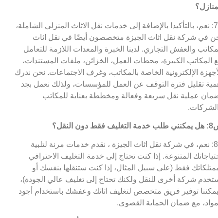
منازل؟
ج7: نعم، بالتأكيد! بالإضافة إلى خدمات نقل الاثاث المنزلي الشاملة،
ن في شركة نقل اثاث الجيزة متخصصون أيضًا في نقل اثاث
مكاتب والعفش التجاري. لدينا الخبرة والمعدات اللازمة للتعامل
 المكاتب الكبيرة، محطات العمل، الخزائن، ملفات المستندات،
أجهزة الإلكترونية الخاصة بالمكاتب، وغرف الاجتماعات. نحن ندرك
مية تقليل فترة التوقف عن العمل للمؤسسات، ولذلك نعمل بجد
مان عملية نقل سريعة وفعالة ومخططة بعناية للمكاتب
لشركات.
التغليف فقط دون النقل؟
ج8: نعم، في شركة نقل اثاث الجيزة ، نقدم خدمات مرنة لتلبية
تياجاتك المتنوعة. إذا كنت تحتاج إلى خدمة التغليف الاحترافي
متلكاتك فقط (على سبيل المثال، إذا كنت ستنقلها بنفسك أو
تخدم شركة أخرى للنقل ولكنك تحتاج إلى تغليف عالي الجودة)،
مكننا توفير فريق متخصص لتغليف اثاثك وعفشك باستخدام أجود
مواد، مع ضمان الحماية القصوى.