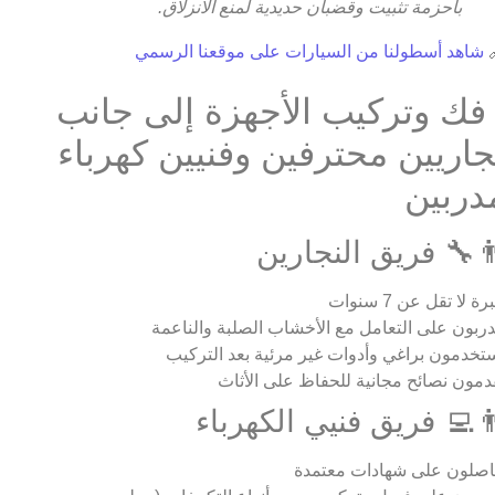
بأحزمة تثبيت وقضبان حديدية لمنع الانزلاق.
شاهد أسطولنا من السيارات على موقعنا الرسمي

فك وتركيب الأجهزة إلى جان
نجاريين محترفين وفنيين كهربا
مدربي
👨‍🔧 فريق النجاري
خبرة لا تقل عن 7 سن
مدربون على التعامل مع الأخشاب الصلبة والناع
يستخدمون براغي وأدوات غير مرئية بعد الترك
يقدمون نصائح مجانية للحفاظ على الأث
👨‍💻 فريق فنيي الكهربا
حاصلون على شهادات معتم