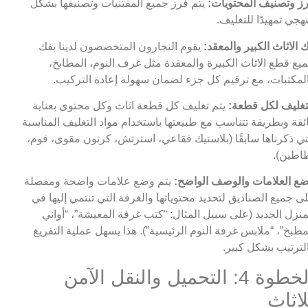
ز وتصنيف المحتويات:
يتم فرز جميع المقتنيات وتصنيفها بشكل
هجي تمهيدًا للتغليف.
 الاثاث الكبير والمعقد:
يقوم النجارون المتخصصون لدينا بفك
يع قطع الاثاث الكبيرة والمعقدة مثل غرف النوم، المطابخ،
لمكتبات، مع ترقيم كل جزء لضمان سهولة إعادة التركيب.
تغليف لكل قطعة:
يتم تغليف كل قطعة اثاث وكل محتوى بعناية
ئقة وبطريقة تتناسب مع طبيعتها باستخدام مواد التغليف المناسبة
تي ذكرناها سابقًا (بلاستيك فقاعي، استرتش، كرتون مقوى، فوم،
اطين).
ع العلامات والوصف الواضح:
يتم وضع علامات واضحة ومفصلة
ى جميع الصناديق لتحديد محتوياتها والغرفة التي تنتمي إليها في
منزل الجديد (على سبيل المثال: “كتب غرفة المعيشة”، “أواني
مطبخ”، “ملابس غرفة النوم الرئيسية”). هذا يسهل عملية التفريغ
لترتيب بشكل كبير.
الخطوة 4: التحميل والنقل الآمن
لاثاث