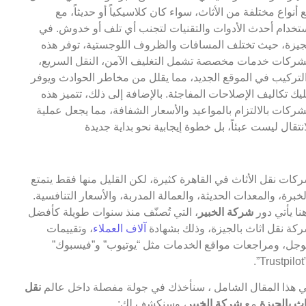
 أنواع مختلفة من الأثاث، سواء كان كلاسيكياً أو حديثاً، مع
تخدام أحدث الأدوات والتقنيات لتجنب أي تلف أو خدوش. في
جيزة، حيث تختلف المسافات والظروف اللوجستية، توفر هذه
شركات خدمات مخصصة تشمل التغليف الآمن، النقل السريع،
لتركيب في الموقع الجديد، مما يقلل من مخاطر الحوادث ويوفر
يك تكاليف الإصلاحات المفاجئة. بالإضافة إلى ذلك، تتميز هذه
شركات بالالتزام بالمواعيد والأسعار الشفافة، مما يجعل عملية
انتقال ليست عبئاً، بل خطوة إيجابية نحو بداية جديدة
كات نقل الأثاث في القاهرة كثيرة، لكن القليل منها فقط يتمتع
لخبرة، والمعدات الحديثة، والعمالة المدربة، والأسعار التنافسية.
نا يأتي دور
شركة الخبير
، التي تُصنّف منذ سنوات طويلة كأفضل
كة نقل اثاث بالجيزة، وذلك بشهادة
آلاف العملاء
، وتقييمات
جل، ومراجعات مواقع الخدمات مثل “يوتيوب” و”فيسبوك”
T”.
 هذا المقال الشامل ، سنأخذك في جولة مفصلة داخل عالم
نقل
اث بالجيزة
مع
شركة الخبير
، وسنكشف لك: