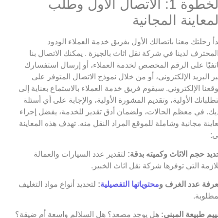
الخطوة 1: الاتصال الأول وطلب
لمعاينة المجانية
دأ رحلتك معنا باتصالك الأول بفريق خدمة العملاء الودود
لمحترف لدينا في شركة نقل اثاث بالجيزة . يمكنك الاتصال بنا
تفيًا على الرقم المخصص لخدمة العملاء، أو إرسال استفسارك
ر البريد الإلكتروني، أو من خلال نموذج الاتصال المتوفر على
قعنا الإلكتروني. سيقوم فريق خدمة العملاء بالاستماع بعناية إلى
طلباتك الأولية، وتقديم المشورة الأولية، والإجابة على أي أسئلة
يك. في معظم الحالات، ولضمان أدق تقدير للخدمة، يفضل إجراء
اينة مجانية وشاملة للموقع المراد النقل منه. تهدف هذه المعاينة
ى:
ديد حجم الاثاث وكميته بدقة:
لتقدير عدد السيارات والعمالة
لازمة التي توفرها شركة نقل اثاث الخبير.
رفة عدد الغرف و
محتوياتها التفصيلية
:
لتحديد أنواع مواد التغليف
مطلوبة.
ييم طبيعة المبنى:
هل يوجد مصعد؟ هل السلالم واسعة أم ضيقة؟