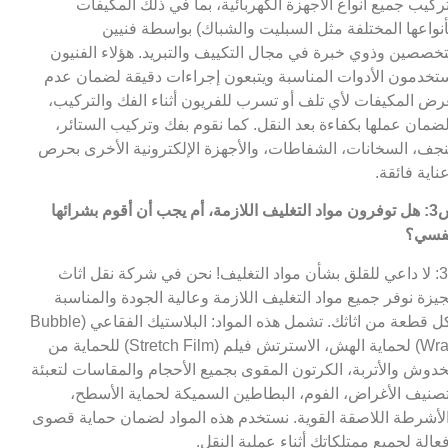
ركيب جميع أنواع الأجهزة الكهربائية، بما في ذلك المكيفات
أنواعها المختلفة مثل السبليت والشباك) بواسطة فنيين
خصصين وذوي خبرة في مجال التكييف والتبريد. هؤلاء الفنيون
تخدمون الأدوات المناسبة ويتبعون إجراءات دقيقة لضمان عدم
رض المكيفات لأي تلف أو تسرب للفريون أثناء الفك والتركيب،
ضمان عملها بكفاءة بعد النقل. كما نقوم بفك وتركيب الستائر،
نجف، السخانات، الشفاطات، والأجهزة الإلكترونية الأخرى بحرص
ناية فائقة.
س3: هل توفرون مواد التغليف اللازمة، أم يجب أن أقوم بشرائها
فسي؟
ج3: لا داعي للقلق بشأن مواد التغليف! نحن في شركة نقل اثاث
جيزة نوفر جميع مواد التغليف اللازمة وعالية الجودة والمناسبة
لكل قطعة من اثاثك. تشمل هذه المواد: البلاستيك الفقاعي (Bubble
Wrap) لحماية الهش، الاسترتش فيلم (Stretch Film) للحماية من
خدوش والأتربة، الكرتون المقوى بجميع الأحجام والمقاسات لتعبئة
صنيف الأغراض، الفوم، البطاطين السميكة لحماية الأسطح،
لأشرطة اللاصقة القوية. نستخدم هذه المواد لضمان حماية قصوى
عالة لجميع ممتلكاتك أثناء عملية النقل.