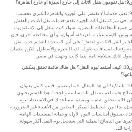
 خارج الجيزة أو خارج القاهرة؟
ج9: نعم، خدماتنا لا تقتصر على الجيزة والقاهرة الكبرى فحسب.
ن في شركة نقل اثاث الجيزة نقدم خدمات نقل الاثاث والعفش
ى جميع المحافظات المصرية. سواء كنت تنتقل إلى الإسكندرية،
سويس، الإسماعيلية، الغردقة، أسوان، أو أي محافظة أخرى، فإن
لخبير لنقل الاثاث والعفش” على أتم الاستعداد لتقديم خدمة نقل
نة وفعالة لمسافات طويلة. لدينا الخبرة والأسطول اللازم لضمان
ول اثاثك بسلامة تامة أينما كانت وجهتك في مصر.
س10: كيف أستعد ليوم النقل؟ هل هناك قائمة تحقق يمكنني
باعها؟
ج10: بالتأكيد! في هذا المقال، قمنا بتضمين قسم كامل بعنوان
صائح هامة لعملية نقل اثاث سلسة وناجحة”. هذا القسم يحتوي
ى قائمة تحقق شاملة ومفيدة لمساعدتك في الاستعداد ليوم
نقل، بدءًا من التخطيط المبكر، التخلص من الأشياء غير الضرورية،
داد صندوق أساسيات اليوم الأول، وحماية المستندات الهامة،
يرها من النصائح العملية التي ستجعل يوم النقل أكثر سهولة
احة لك.