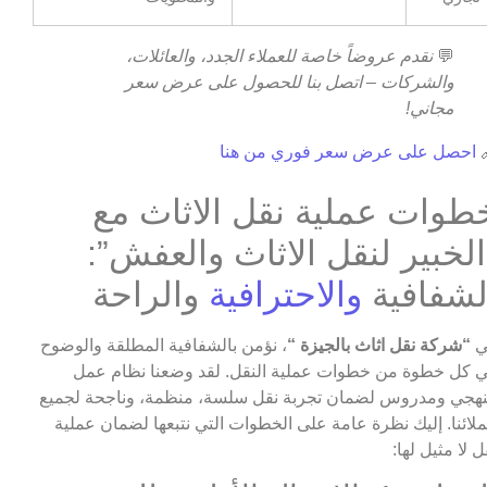
نقدم عروضاً خاصة للعملاء الجدد، والعائلات،
💬
والشركات – اتصل بنا للحصول على عرض سعر
مجاني!
احصل على عرض سعر فوري من هنا

خطوات عملية نقل الاثاث م
“الخبير لنقل الاثاث والعفش”
والراحة
والاحترافية
الشفافي
، نؤمن بالشفافية المطلقة والوضوح
“شركة نقل اثاث بالجيزة “
ف
في كل خطوة من خطوات عملية النقل. لقد وضعنا نظام ع
منهجي ومدروس لضمان تجربة نقل سلسة، منظمة، وناجحة لجم
عملائنا. إليك نظرة عامة على الخطوات التي نتبعها لضمان عمل
نقل لا مثيل له