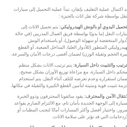
د اكتمال عملية التغليف بإتقان، تبدأ عملية التحميل إلى سيارات
نقل بواسطة شركة نقل اثاث بالجيزة :
تحميل اليدوي أو بالونش الهيدروليكي:
يتم تحميل الاثاث إلى
ارات النقل إما يدويًا بواسطة فريق العمال المدربين (في حالة
أدوار المنخفضة أو سهولة الوصول)، أو باستخدام الونش
هيدروليكي المتطور (للأدوار العليا، المداخل الصعبة، أو القطع
يرة الحجم وثقيلة الوزن) لضمان أقصى درجات الأمان والسرعة.
ترتيب والتثبيت داخل السيارة:
يتم ترتيب الاثاث بشكل منظم
حكم داخل السيارة، مع مراعاة توزيع الأوزان بشكل صحيح،
مان استقراره وعدم تعرضه للتلف أثناء النقل. يتم استخدام
زمة تثبيت قوية ومتينة لتأمين القطع الكبيرة والثقيلة في مكانها.
انتقال الآمن والمحترف:
يقود سائقونا المحترفون وذوو الخبرة
سيارة إلى الوجهة الجديدة بأمان تام، مع الالتزام الصارم بقواعد
مرور، واختيار أفضل وأكثر المسارات أمانًا لتجنب المطبات أو
ازدحامات التي قد تؤثر على سلامة الاثاث.