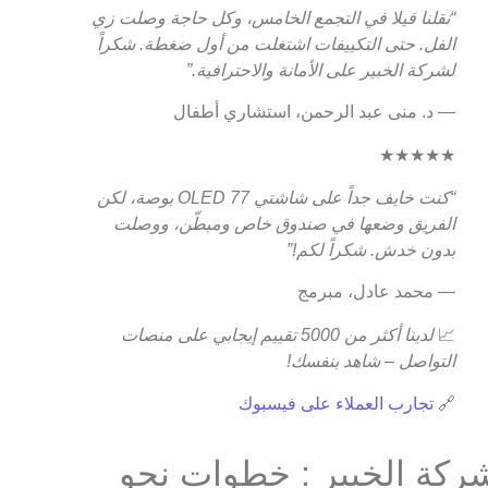
“نقلنا فيلا في التجمع الخامس، وكل حاجة وصلت زي
الفل. حتى التكييفات اشتغلت من أول ضغطة. شكراً
لشركة الخبير على الأمانة والاحترافية.”
— د. منى عبد الرحمن، استشاري أطفال
★★★★★
“كنت خايف جداً على شاشتي OLED 77 بوصة، لكن
الفريق وضعها في صندوق خاص ومبطّن، ووصلت
بدون خدش. شكراً لكم!”
— محمد عادل، مبرمج
📈
لدينا أكثر من 5000 تقييم إيجابي على منصات
التواصل – شاهد بنفسك!
🔗
تجارب العملاء على فيسبوك
ركة الخبير : خطوات نحو