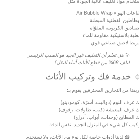
تخدم مواد تغليف عالية الجودة مثل:
ات الهواء Air Bubble Wrap
بطاطين القطنية المبطنة
صناديق الكرتونية المقوّاة
طية بلاستيكية مقاومة للماء
يط لاصق صناعي قوي
💡
هل تعلم أن التغليف غير الجيد هو السبب الرئيسي
لتلف 68% من قطع الأثاث أثناء النقل؟
 خدمة فك وتركيب الأثاث
يقنا من النجارين المحترفين يقوم بـ:
 غرف النوم (دواليب، أسرّة، كومودينو)
 غرف المعيشة (كنب، طاولات، رفوف)
 المطابخ (وحدات، أبواب، أدراج)
كيب كل شيء في المنزل الجديد بنفس الدقة
🧰 لدينا أدوات خاصة لكل نوع من الأثاث، ولا نستخدم