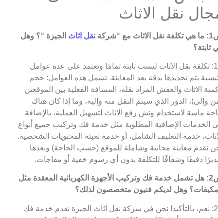
جال نقل الاثاث
ل الاثاث مع “شركة
نقل اثاث
الجيزة
“؟ وهل
 ثابتة؟
ج1: تكلفة نقل الاثاث ليست ثابتة تمامًا وتعتمد على عدة عوامل
يسية يتم تحديدها بدقة بعد المعاينة. تشمل هذه العوامل: حجم
مية الاثاث والعفش المراد نقله، المسافة الفعلية بين الموقعين
ن وإلى)، الدور الذي سيتم النقل منه وإليه، وما إذا كان هناك
جة ماسة لاستخدام ونش رفع الاثاث لتسهيل العملية، بالإضافة
ى الخدمات الإضافية المطلوبة مثل خدمة فك وتركيب جميع أنواع
اثاث، خدمة التغليف الشامل، أو خدمة تعبئة المحتويات الشخصية.
ن نقدم معاينة مجانية وشاملة للموقع (حسب الحاجة) وبعدها
ديرًا دقيقًا وشفافًا للتكلفة بدون أي رسوم خفية أو مفاجآت.
س2: هل تشمل خدمة فك وتركيب الأجهزة الكهربائية المعقدة مثل
مكيفات؟ وهل لديكم فنيون متخصصون لذلك؟
ج2: نعم، بالتأكيد! نحن في شركة نقل اثاث الجيزة نقدم خدمة فك