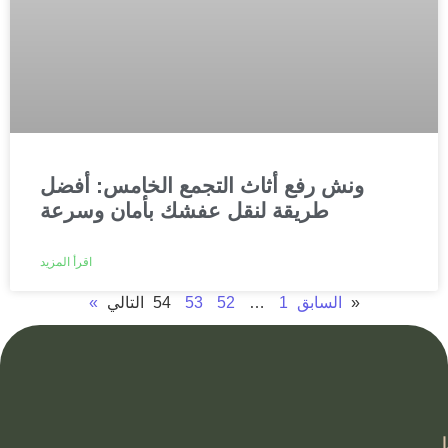
ونش رفع أثاث التجمع الخامس: أفضل
طريقة لنقل عفشك بأمان وسرعة
اقرأ المزيد
التالي »
« السابق
1
…
52
53
54