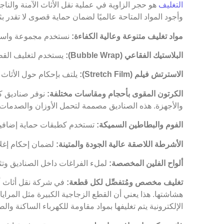
التغليف
هو حجر الزاوية في عملية نقل الأثاث الآمنة والنا
وأجود المواد المتاحة عالميًا لضمان حماية قصوى لا تقدر ب
مواد تغليف متنوعة وعالية الكفاءة:
نستخدم مجموعة واسعة 
البلاستيك الفقاعي (Bubble Wrap):
يستخدم لتغليف القطع
الاسترتش فيلم (Stretch Film):
يلتف بإحكام حول الأثاث 
الكرتون المقوى بأحجام ومقاسات مختلفة:
نوفر صناديق كر
والأجهزة. هذه الصناديق مصممة لتحمل الأوزان والصدمات.
الفوم والبطاطين السميكة:
تستخدم كطبقات حماية إضافية ل
الأشرطة اللاصقة عالية الجودة والمتينة:
لضمان إحكام إغلاق
ألواح الفلين المخصصة:
لملء الفراغات داخل الصناديق وتث
تغليف مخصص ومُتفصِّل لكل قطعة:
في شركة نقل أثاث أك
هشاشتها. هذا يعني أن القطع الزجاجية الكبيرة مثل المراي
الإلكترونية يتم تغليفها بمواد مقاومة للكهرباء الساكنة وا