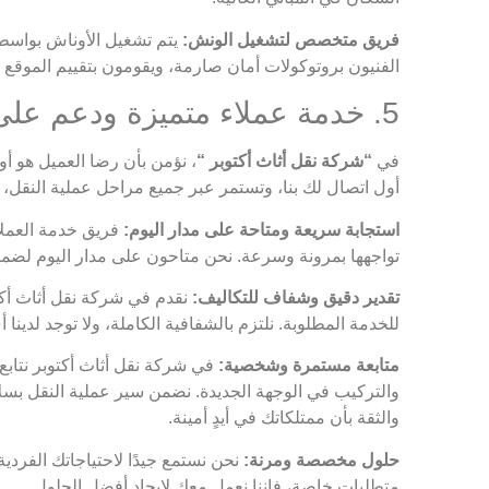
فريق متخصص لتشغيل الونش:
يتم تشغيل الأوناش بواسطة ف
الفنيون بروتوكولات أمان صارمة، ويقومون بتقييم الموقع ب
5. خدمة عملاء متميزة ودعم على مدار الساعة
في
“شركة نقل أثاث أكتوبر “
، نؤمن بأن رضا العميل هو أو
أول اتصال لك بنا، وتستمر عبر جميع مراحل عملية النقل، وح
استجابة سريعة ومتاحة على مدار اليوم:
فريق خدمة العملاء
تواجهها بمرونة وسرعة. نحن متاحون على مدار اليوم لض
تقدير دقيق وشفاف للتكاليف:
نقدم في شركة نقل أثاث أكتو
للخدمة المطلوبة. نلتزم بالشفافية الكاملة، ولا توجد لدينا
متابعة مستمرة وشخصية:
في شركة نقل أثاث أكتوبر نتابع 
والتركيب في الوجهة الجديدة. نضمن سير عملية النقل بسلاس
والثقة بأن ممتلكاتك في أيدٍ أمينة.
حلول مخصصة ومرنة:
نحن نستمع جيدًا لاحتياجاتك الفردي
متطلبات خاصة، فإننا نعمل معك لإيجاد أفضل الحلول.