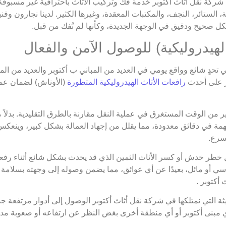
شركة نقل أثاث أكتوبر خدمة فك وتركيب الأثاث باحترافية غير مسبوقة،
فة، الستائر، النجف، والمكتبات المعقدة، وغيرها الكثير. لدينا نجارون 
كل صحيح ودقيق في الوجهة الجديدة، وكأنها لم تُفك من قبل.
ي تحدٍ شائع وواقع يومي في العديد من المباني ب أكتوبر والعديد من ال
ر على أحدث
رافعات الأثاث الهيدروليكية المتطورة
(الأوناش) لضمان عمل
 من الوقت المستغرق في عملية النقل مقارنة بالطرق التقليدية. بدلاً 
همة في دقائق معدودة، مما يقلل من إجهاد العمالة بشكل كبير، وينعكس 
سرع.
طر خدش أو كسر الأثاث الثمين الذي قد يحدث بشكل شائع أثناء رفعه و
سي أو مائل، بعيدًا عن أي عوائق، مما يضمن وصوله إلى وجهته بسلامة 
أكتوبر .
ة التي نمتلكها في شركة نقل أثاث أكتوبر الوصول إلى أدوار مرتفعة جدً
أي مبنى أكتوبر أو أي منطقة أخرى بغض النظر عن ارتفاعه أو صعوبة مد