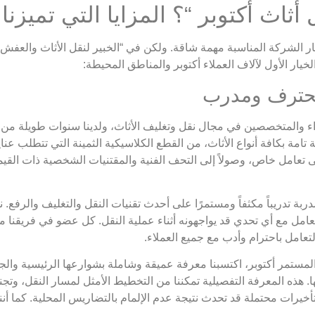
أثاث أكتوبر “؟ المزايا التي تميزنا
ر الشركة المناسبة مهمة شاقة. ولكن في “الخبير لنقل الأثاث والعفش
يار الأول لآلاف العملاء أكتوبر والمناطق المحيطة:
 والمتخصصين في مجال نقل وتغليف الأثاث، ولدينا سنوات طويلة من ال
 تامة بكافة أنواع الأثاث، من القطع الكلاسيكية الثمينة التي تتطلب عنا
إلى تعامل خاص، وصولاً إلى التحف الفنية والمقتنيات الشخصية ذات القي
بة تدريباً مكثفاً ومستمرًا على أحدث تقنيات النقل والتغليف والرفع
تعامل مع أي تحدي قد يواجهونه أثناء عملية النقل. كل عضو في فريقنا م
تعامل باحترام وأدب مع جميع العملاء.
مستمر أكتوبر، اكتسبنا معرفة عميقة وشاملة بشوارعها الرئيسية والجانب
ها. هذه المعرفة التفصيلية تمكننا من التخطيط الأمثل لمسار النقل، وت
ات محتملة قد تحدث نتيجة عدم الإلمام بالتضاريس المحلية. كما أننا عل