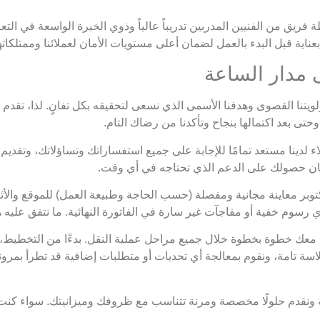
ريق من الفنيين المدربين تدريباً عالياً وذوي الخبرة الواسعة في التعا
عناية قبل البدء بالعمل لضمان أعلى مستويات الأمان لعملائنا وممتلكات
لويتنا القصوى وهدفنا الأسمى الذي نسعى لتحقيقه بكل تفانٍ. لذا، تقدم
تى بعد اكتمالها بنجاح وتأكدنا من رضاك التام.
 لدينا مستعد تمامًا للإجابة على جميع استفساراتك وتساؤلاتك، وتقد
مان حصولك على الدعم الذي تحتاجه في أي وقت.
بر معاينة مجانية ومفصلة (حسب الحاجة وطبيعة العمل) للموقع والأثاث،
 أي رسوم خفية أو مفاجآت غير سارة في الفاتورة النهائية. ما نتفق عليه ه
معك خطوة بخطوة خلال جميع مراحل عملية النقل. بدءًا من التخطيط، مرور
ة تامة، ونقوم بمعالجة أي تحديات أو متطلبات إضافية قد تطرأ بمرونة 
ة ونقدم حلولًا مخصصة ومرنة تتناسب مع ظروفك وميزانيتك. سواء كنت ت