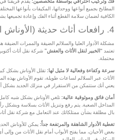
فك وتركيب احترافي بواسطة متخصصين:
يقدم فريقنا في 
المطابخ بجميع أنواعها ووحداتها، المكيفات بأنواعها المختل
الكافية لضمان سلامة القطع أثناء الفك وإعادة تجميعها بش
4. رافعات أثاث حديثة (الأوناش الهيدروليكية) للوصول الآمن والفعال
مشكلة الأدوار العليا والسلالم الضيقة والممرات الضيقة ه
تعتمد
“الخبير لنقل الأثاث والعفش”
شركة نقل أثاث أكتوب
محتملة.
سرعة وكفاءة وفعالية لا مثيل لها:
تقلل الأوناش بشكل كبير
الأثاث عبر السلالم لساعات طويلة، تقوم الأوناش بهذه الم
يعني أنك ستتمكن من الاستقرار في منزلك الجديد بشكل أ
أمان فائق وموثوقية عالية:
تلغي الأوناش بشكل شبه كامل خ
المداخل الصعبة. يتم رفع وتنزيل الأثاث بسلاسة وبشكل رأ
بال مطلقة بشأن ممتلكاتك عند التعامل مع شركة نقل أثاث 
تغطية الأدوار الشاهقة والمرتفعة جداً:
يمكن للأوناش الحديث
بعض الأحيان، مما يفتح الأبواب أمام نقل الأثاث من وإلى 
السكان في المباني العالية.