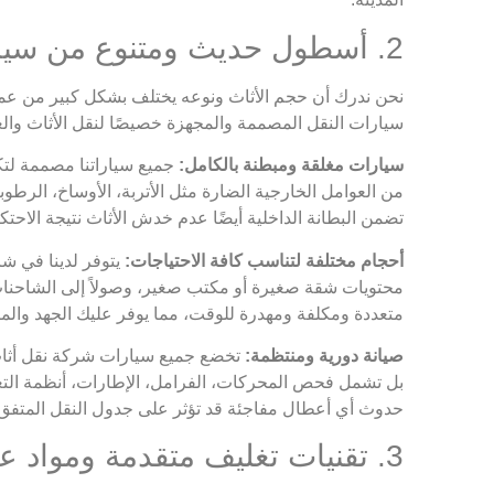
2. أسطول حديث ومتنوع من سيارات النقل المجهزة خصيصاً
نحن ندرك أن حجم الأثاث ونوعه يختلف بشكل كبير من عميل ل
سيارات النقل المصممة والمجهزة خصيصًا لنقل الأثاث وال
سيارات مغلقة ومبطنة بالكامل:
جميع سياراتنا مصممة لتك
من العوامل الخارجية الضارة مثل الأتربة، الأوساخ، الرطوبة
تضمن البطانة الداخلية أيضًا عدم خدش الأثاث نتيجة الاحتك
أحجام مختلفة لتناسب كافة الاحتياجات:
يتوفر لدينا في ش
محتويات شقة صغيرة أو مكتب صغير، وصولاً إلى الشاحنات
متعددة ومكلفة ومهدرة للوقت، مما يوفر عليك الجهد والمال
صيانة دورية ومنتظمة:
تخضع جميع سيارات شركة نقل أثاث 
بل تشمل فحص المحركات، الفرامل، الإطارات، أنظمة التعليق
حدوث أي أعطال مفاجئة قد تؤثر على جدول النقل المتفق علي
3. تقنيات تغليف متقدمة ومواد عالية الجودة عالمية المواصفات