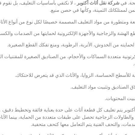
جحة. في
شركة نقل أثاث أكتوبر
، لا نكتفي بأساسيات التغليف، بل نقوم 
ثمن لممتلكاتك الثمينة، وكأنها في حصن منيع.
ومتطورة من مواد التغليف المصممة خصيصًا لكل نوع من أنواع الأثاث
 الهشة والزجاجية والأجهزة الإلكترونية لحمايتها من الصدمات والكسر
لحمايته من الخدوش، الأتربة، الرطوبة، ومنع تفكك القطع الصغيرة.
تونية متعددة السماكات والأحجام، من الصناديق الصغيرة للمقتنيات ا
لأسطح الحساسة، الزوايا، والأثاث الذي قد يتعرض للاحتكاك.
 الصناديق وتثبيت مواد التغليف.
بيت المحتويات.
توبر يتم تغليف كل قطعة أثاث على حدة بعناية فائقة وتخطيط دقيق، و
ا والطاولات الزجاجية تحصل على طبقات متعددة من الحماية، بينما الأث
لصدمات، والتحف الفنية يتم التعامل معها كتحف متحفية.