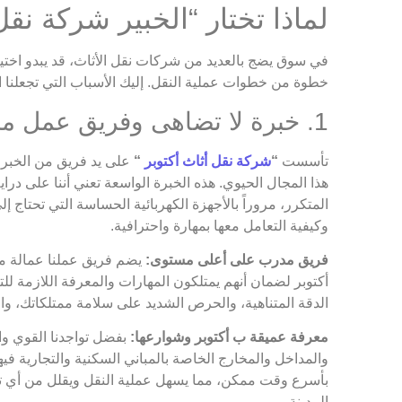
لماذا تختار “الخبير شركة نقل 
في سوق يضج بالعديد من شركات نقل الأثاث، قد يبدو اختيا
خطوة من خطوات عملية النقل. إليك الأسباب التي تجعلنا الخ
1. خبرة لا تضاهى وفريق عمل محترف ومدرب
تأسست
“
شركة نقل أثاث أكتوبر
“
على يد فريق من الخبراء
هذا المجال الحيوي. هذه الخبرة الواسعة تعني أننا على دراية
المتكرر، مروراً بالأجهزة الكهربائية الحساسة التي تحتاج 
وكيفية التعامل معها بمهارة واحترافية.
فريق مدرب على أعلى مستوى:
يضم فريق عملنا عمالة مدر
أكتوبر لضمان أنهم يمتلكون المهارات والمعرفة اللازمة لل
الدقة المتناهية، والحرص الشديد على سلامة ممتلكاتك، وال
معرفة عميقة ب أكتوبر وشوارعها:
بفضل تواجدنا القوي وال
والمداخل والمخارج الخاصة بالمباني السكنية والتجارية في
بأسرع وقت ممكن، مما يسهل عملية النقل ويقلل من أي تأخير
المدينة.