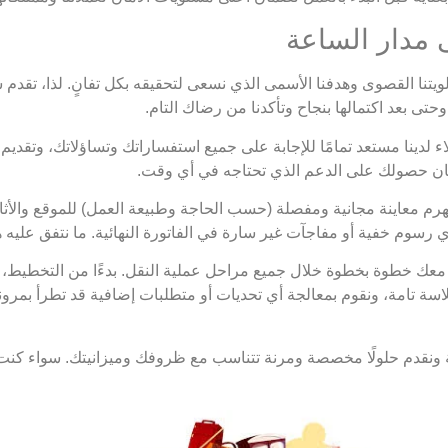
لويتنا القصوى وهدفنا الأسمى الذي نسعى لتحقيقه بكل تفانٍ. لذا، تقدم
تى بعد اكتمالها بنجاح وتأكدنا من رضاك التام.
 لدينا مستعد تمامًا للإجابة على جميع استفساراتك وتساؤلاتك، وتقد
مان حصولك على الدعم الذي تحتاجه في أي وقت.
م معاينة مجانية ومفصلة (حسب الحاجة وطبيعة العمل) للموقع والأثاث،
 أي رسوم خفية أو مفاجآت غير سارة في الفاتورة النهائية. ما نتفق عليه ه
عك خطوة بخطوة خلال جميع مراحل عملية النقل. بدءًا من التخطيط، مرور
ة تامة، ونقوم بمعالجة أي تحديات أو متطلبات إضافية قد تطرأ بمرونة 
ة ونقدم حلولًا مخصصة ومرنة تتناسب مع ظروفك وميزانيتك. سواء كنت ت