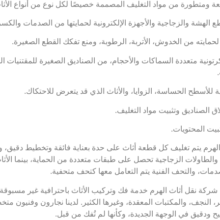
ومتطورة من مواد التغليف المصممة خصيصًا لكل نوع من أنواع الأثاث
 الهشة والزجاجية والأجهزة الإلكترونية لحمايتها من الصدمات والكسر
لحمايته من الخدوش، الأتربة، الرطوبة، ومنع تفكك القطع الصغيرة.
تونية متعددة السماكات والأحجام، من الصناديق الصغيرة للمقتنيات ا
لأسطح الحساسة، الزوايا، والأثاث الذي قد يتعرض للاحتكاك.
 الصناديق وتثبيت مواد التغليف.
بيت المحتويات.
هرم يتم تغليف كل قطعة أثاث على حدة بعناية فائقة وتخطيط دقيق، و
ا والطاولات الزجاجية تحصل على طبقات متعددة من الحماية، بينما الأث
لصدمات، والتحف الفنية يتم التعامل معها كتحف متحفية.
شركة نقل أثاث الهرم خدمة فك وتركيب الأثاث باحترافية غير مسبوقة، 
ائر، النجف، والمكتبات المعقدة، وغيرها الكثير. لدينا نجارون وفنيون مت
 ودقيق في الوجهة الجديدة، وكأنها لم تُفك من قبل.