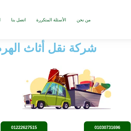
من نحن
الأسئلة المتكررة
اتصل بنا
ا
شركة نقل أثاث الهرم :
01222627515
01030731696