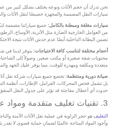
نحن ندرك أن حجم الأثاث ونوعه يختلف بشكل كبير من عميل ل
سيارات النقل المصممة والمجهزة خصيصًا لنقل الأثاث وا
سيارات مغلقة ومبطنة بالكامل:
جميع سياراتنا مصممة لتك
من العوامل الخارجية الضارة مثل الأتربة، الأوساخ، الرطوبة
تضمن البطانة الداخلية أيضًا عدم خدش الأثاث نتيجة الاحتك
أحجام مختلفة لتناسب كافة الاحتياجات:
يتوفر لدينا في ش
محتويات شقة صغيرة أو مكتب صغير، وصولاً إلى الشاحنات
متعددة ومكلفة ومهدرة للوقت، مما يوفر عليك الجهد والمال
صيانة دورية ومنتظمة:
تخضع جميع سيارات شركة نقل أثاث 
بل تشمل فحص المحركات، الفرامل، الإطارات، أنظمة التعليق
حدوث أي أعطال مفاجئة قد تؤثر على جدول النقل المتفق عل
3. تقنيات تغليف متقدمة ومواد عالية الجودة عالمية المواصفات
التغليف
هو حجر الزاوية في عملية نقل الأثاث الآمنة والنا
وأجود المواد المتاحة عالميًا لضمان حماية قصوى لا تقدر ب