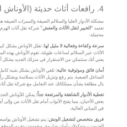
4. رافعات أثاث حديثة (الأوناش الهيدروليكية) للوصول الآمن والفعال
مشكلة الأدوار العليا والسلالم الضيقة والممرات الضيقة ه
تعتمد
“الخبير لنقل الأثاث والعفش”
شركة نقل أثاث الهرم
محتملة.
سرعة وكفاءة وفعالية لا مثيل لها:
تقلل الأوناش بشكل كبير
الأثاث عبر السلالم لساعات طويلة، تقوم الأوناش بهذه الم
يعني أنك ستتمكن من الاستقرار في منزلك الجديد بشكل أ
أمان فائق وموثوقية عالية:
تلغي الأوناش بشكل شبه كامل خ
المداخل الصعبة. يتم رفع وتنزيل الأثاث بسلاسة وبشكل رأ
بال مطلقة بشأن ممتلكاتك عند التعامل مع شركة نقل أثاث 
تغطية الأدوار الشاهقة والمرتفعة جداً:
يمكن للأوناش الحديث
بعض الأحيان، مما يفتح الأبواب أمام نقل الأثاث من وإلى
في المباني العالية.
فريق متخصص لتشغيل الونش:
يتم تشغيل الأوناش بواسطة ف
الفنيون بروتوكولات أمان صارمة، ويقومون بتقييم الموقع ب