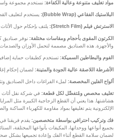
مواد تغليف متنوعة وعالية الكفاءة:
نستخدم مجموعة واسعة 
البلاستيك الفقاعي (Bubble Wrap):
يستخدم لتغليف القطع
الاسترتش فيلم (Stretch Film):
يلتف بإحكام حول الأثاث 
الكرتون المقوى بأحجام ومقاسات مختلفة:
نوفر صناديق كر
والأجهزة. هذه الصناديق مصممة لتحمل الأوزان والصدمات.
الفوم والبطاطين السميكة:
تستخدم كطبقات حماية إضافية ل
الأشرطة اللاصقة عالية الجودة والمتينة:
لضمان إحكام إغلاق
ألواح الفلين المخصصة:
لملء الفراغات داخل الصناديق وتث
تغليف مخصص ومُتفصِّل لكل قطعة:
في شركة نقل أثاث ال
هشاشتها. هذا يعني أن القطع الزجاجية الكبيرة مثل المراي
الإلكترونية يتم تغليفها بمواد مقاومة للكهرباء الساكنة وا
فك وتركيب احترافي بواسطة متخصصين:
يقدم فريقنا في 
بجميع أنواعها ووحداتها، المكيفات بأنواعها المختلفة، الست
لضمان سلامة القطع أثناء الفك وإعادة تجميعها بشكل صحيح