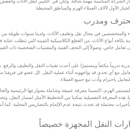
ر الشركة المناسبة مهمة شاقة. ولكن في “الخبير لنقل الأثاث والعفش
خيار الأول لآلاف العملاء الهرم والمناطق المحيطة:
 والمتخصصين في مجال نقل وتغليف الأثاث، ولدينا سنوات طويلة من ال
ة بكافة أنواع الأثاث، من القطع الكلاسيكية الثمينة التي تتطلب عناية ف
إلى تعامل خاص، وصولاً إلى التحف الفنية والمقتنيات الشخصية ذات القي
بة تدريباً مكثفاً ومستمرًا على أحدث تقنيات النقل والتغليف والرفع
عامل مع أي تحدي قد يواجهونه أثناء عملية النقل. كل عضو في فريقنا مل
تعامل باحترام وأدب مع جميع العملاء.
مستمر الهرم، اكتسبنا معرفة عميقة وشاملة بشوارعها الرئيسية والجانبي
ها. هذه المعرفة التفصيلية تمكننا من التخطيط الأمثل لمسار النقل، وت
ات محتملة قد تحدث نتيجة عدم الإلمام بالتضاريس المحلية. كما أننا عل