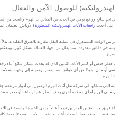
ي تحدٍ شائع وواقع يومي في العديد من المباني ب الهرم والعديد من الم
 على أحدث
رافعات الأثاث الهيدروليكية المتطورة
(الأوناش) لضمان عمل
 من الوقت المستغرق في عملية النقل مقارنة بالطرق التقليدية. بدلاً 
همة في دقائق معدودة، مما يقلل من إجهاد العمالة بشكل كبير، وينعكس 
سرع.
طر خدش أو كسر الأثاث الثمين الذي قد يحدث بشكل شائع أثناء رفعه و
سي أو مائل، بعيدًا عن أي عوائق، مما يضمن وصوله إلى وجهته بسلامة 
الهرم .
ة التي نمتلكها في شركة نقل أثاث الهرم الوصول إلى أدوار مرتفعة جدً
 أي مبنى الهرم أو أي منطقة أخرى بغض النظر عن ارتفاعه أو صعوبة مدخ
ريق من الفنيين المدربين تدريباً عالياً وذوي الخبرة الواسعة في التعا
عناية قبل البدء بالعمل لضمان أعلى مستويات الأمان لعملائنا وممتلكا