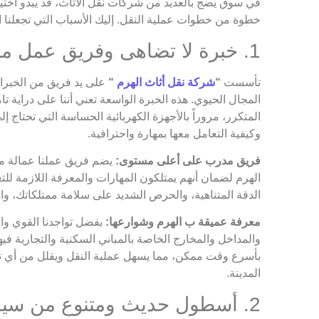
في سوق يضج بالعديد من شركات نقل الأثاث، قد يبدو اختيا
خطوة من خطوات عملية النقل. إليك الأسباب التي تجعلنا ال
1. خبرة لا تضاهى وفريق عمل محترف ومدرب
تأسست
“
شركة نقل أثاث الهرم
“
على يد فريق من الخبراء
المجال الحيوي. هذه الخبرة الواسعة تعني أننا على دراية تام
المتكرر، مروراً بالأجهزة الكهربائية الحساسة التي تحتاج 
وكيفية التعامل معها بمهارة واحترافية.
فريق مدرب على أعلى مستوى:
يضم فريق عملنا عمالة مدر
الهرم لضمان أنهم يمتلكون المهارات والمعرفة اللازمة للت
الدقة المتناهية، والحرص الشديد على سلامة ممتلكاتك، وال
معرفة عميقة ب الهرم وشوارعها:
بفضل تواجدنا القوي وال
والمداخل والمخارج الخاصة بالمباني السكنية والتجارية في
بأسرع وقت ممكن، مما يسهل عملية النقل ويقلل من أي تأخير
المدينة.
2. أسطول حديث ومتنوع من سيارات النقل المجهزة خصيصاً