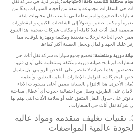
جام مختلفة لتناسب كافة الاحتياجات:
يتوفر لدينا في شركة نقل
اث حي السفارات مجموعة واسعة من أحجام السيارات، بدءًا من
سيارات الصغيرة والمتوسطة التي تناسب نقل محتويات شقة
يرة أو مكتب صغير، وصولاً إلى الشاحنات الكبيرة والمقطورات
مصممة لنقل أثاث فيلا كاملة أو مكاتب شركات ضخمة. هذا التنوع
من عدم الحاجة لرحلات متعددة ومكلفة ومهدرة للوقت، مما
فر عليك الجهد والمال ويجعل العملية أكثر كفاءة.
انة دورية ومنتظمة:
تخضع جميع سيارات شركة نقل أثاث حي
سفارات لبرنامج صيانة دورية ومكثفة ومنتظمة على أيدي فنيين
خصصين. هذه الصيانة لا تقتصر على الفحص الروتيني، بل تشمل
ص المحركات، الفرامل، الإطارات، أنظمة التعليق، وأنظمة
أمان الأخرى. هذا الالتزام بالصيانة يضمن أعلى مستويات الأداء
لأمان على الطريق، ويقلل من احتمالية حدوث أي أعطال مفاجئة
 تؤثر على جدول النقل المتفق عليه أو سلامة الأثاث التي نهتم بها
 شركة نقل أثاث حي السفارات .
3. تقنيات تغليف متقدمة ومواد عالية
لجودة عالمية المواصفات