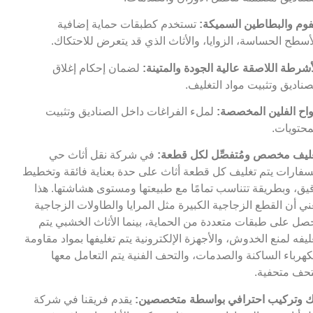
فوم والبطاطين السميكة:
تستخدم كطبقات حماية إضافية
أسطح الحساسة، الزوايا، والأثاث الذي قد يتعرض للاحتكاك.
أشرطة اللاصقة عالية الجودة والمتينة:
لضمان إحكام إغلاق
صناديق وتثبيت مواد التغليف.
واح الفلين المخصصة:
لملء الفراغات داخل الصناديق وتثبيت
محتويات.
ليف مخصص ومُتفصِّل لكل قطعة:
في شركة نقل أثاث حي
سفارات يتم تغليف كل قطعة أثاث على حدة بعناية فائقة وتخطيط
يق، وبطريقة تتناسب تمامًا مع طبيعتها ومستوى هشاشتها. هذا
ني أن القطع الزجاجية الكبيرة مثل المرايا والطاولات الزجاجية
صل على طبقات متعددة من الحماية، بينما الأثاث الخشبي يتم
ليفه لمنع الخدوش، والأجهزة الإلكترونية يتم تغليفها بمواد مقاومة
كهرباء الساكنة والصدمات، والتحف الفنية يتم التعامل معها
حف متحفية.
 وتركيب احترافي بواسطة متخصصين:
يقدم فريقنا في شركة