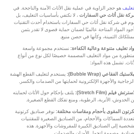
تغليف
هو حجر الزاوية في عملية نقل الأثاث الآمنة والناجحة. في
كة نقل أثاث حي السفارات
، لا نكتفي بأساسيات التغليف، بل
وم في شركة نقل أثاث حي السفارات باستخدام أحدث التقنيات
جود المواد المتاحة عالميًا لضمان حماية قصوى لا تقدر بثمن
متلكاتك الثمينة، وكأنها في حصن منيع.
اد تغليف متنوعة وعالية الكفاءة:
نستخدم مجموعة واسعة
تطورة من مواد التغليف المصممة خصيصًا لكل نوع من أنواع
أثاث. تشمل هذه المواد:
لاستيك الفقاعي (Bubble Wrap):
يستخدم لتغليف القطع الهشة
لزجاجية والأجهزة الإلكترونية لحمايتها من الصدمات والكسر.
سترتش فيلم (Stretch Film):
يلتف بإحكام حول الأثاث لحمايته
 الخدوش، الأتربة، الرطوبة، ومنع تفكك القطع الصغيرة.
كرتون المقوى بأحجام ومقاسات مختلفة:
نوفر صناديق كرتونية
عددة السماكات والأحجام، من الصناديق الصغيرة للمقتنيات
شخصية إلى الصناديق الكبيرة للمفروشات والأجهزة. هذه
صناديق مصممة لتحمل الأوزان والصدمات.