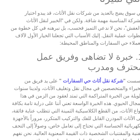
 سوق يضج بالعديد من شركات نقل الأثاث، قد يبدو اختيار
شركة المناسبة مهمة شاقة. ولكن في “الخبير لنقل الأثاث
لعفش”، نحن لا ندعي التميز فحسب، بل نبرهنه في كل خطوة من
وات عملية النقل. إليك الأسباب التي تجعلنا الخيار الأول لآلاف
عملاء حي السفارات والمناطق المحيطة:
1. خبرة لا تضاهى وفريق عمل
حترف ومدرب
أسست
“
شركة نقل أثاث حي السفارات
“
على يد فريق من
خبراء والمتخصصين في مجال نقل وتغليف الأثاث، ولدينا سنوات
يلة من الخبرة المتراكمة التي تمتد لعقود من الزمن في هذا
مجال الحيوي. هذه الخبرة الواسعة تعني أننا على دراية تامة بكافة
واع الأثاث، من القطع الكلاسيكية الثمينة التي تتطلب عناية فائقة،
ى الأثاث المودرن القابل للفك والتركيب المتكرر، مروراً بالأجهزة
كهربائية الحساسة التي تحتاج إلى تعامل خاص، وصولاً إلى التحف
فنية والمقتنيات الشخصية ذات القيمة المعنوية العالية. نحن نفهم