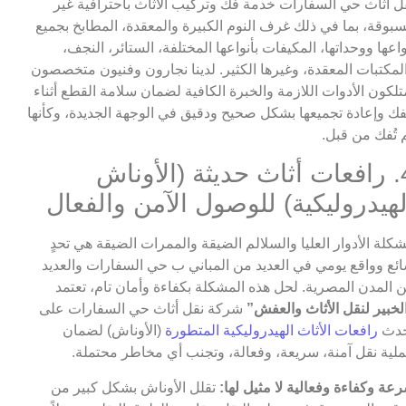
ل أثاث حي السفارات خدمة فك وتركيب الأثاث باحترافية غير
بوقة، بما في ذلك غرف النوم الكبيرة والمعقدة، المطابخ بجميع
واعها ووحداتها، المكيفات بأنواعها المختلفة، الستائر، النجف،
لمكتبات المعقدة، وغيرها الكثير. لدينا نجارون وفنيون متخصصون
تلكون الأدوات اللازمة والخبرة الكافية لضمان سلامة القطع أثناء
فك وإعادة تجميعها بشكل صحيح ودقيق في الوجهة الجديدة، وكأنها
 تُفك من قبل.
4. رافعات أثاث حديثة (الأوناش
لهيدروليكية) للوصول الآمن والفعال
كلة الأدوار العليا والسلالم الضيقة والممرات الضيقة هي تحدٍ
ئع وواقع يومي في العديد من المباني ب حي السفارات والعديد
 المدن المصرية. لحل هذه المشكلة بكفاءة وأمان تام، تعتمد
لخبير لنقل الأثاث والعفش”
شركة نقل أثاث حي السفارات على
حدث
رافعات الأثاث الهيدروليكية المتطورة
(الأوناش) لضمان
لية نقل آمنة، سريعة، وفعالة، وتجنب أي مخاطر محتملة.
عة وكفاءة وفعالية لا مثيل لها:
تقلل الأوناش بشكل كبير من