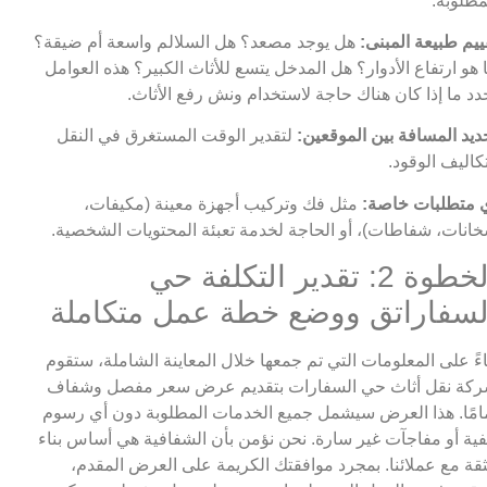
مطلوبة.
ييم طبيعة المبنى:
هل يوجد مصعد؟ هل السلالم واسعة أم ضيقة؟
 هو ارتفاع الأدوار؟ هل المدخل يتسع للأثاث الكبير؟ هذه العوامل
دد ما إذا كان هناك حاجة لاستخدام ونش رفع الأثاث.
ديد المسافة بين الموقعين:
لتقدير الوقت المستغرق في النقل
كاليف الوقود.
 متطلبات خاصة:
مثل فك وتركيب أجهزة معينة (مكيفات،
انات، شفاطات)، أو الحاجة لخدمة تعبئة المحتويات الشخصية.
الخطوة 2: تقدير التكلفة حي
لسفاراتق ووضع خطة عمل متكاملة
اءً على المعلومات التي تم جمعها خلال المعاينة الشاملة، ستقوم
كة نقل أثاث حي السفارات بتقديم عرض سعر مفصل وشفاف
امًا. هذا العرض سيشمل جميع الخدمات المطلوبة دون أي رسوم
ية أو مفاجآت غير سارة. نحن نؤمن بأن الشفافية هي أساس بناء
ثقة مع عملائنا. بمجرد موافقتك الكريمة على العرض المقدم،