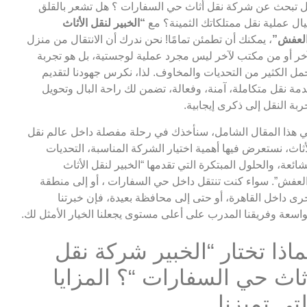
 تبحث عن شركة نقل أثاث حي السفارات ؟ هل تشعر بالقلق
ال عملية نقل ممتلكاتك الثمينة؟ مع
“الخبير لنقل الأثاث
لعفش”
، يمكنك أن تطمئن تمامًا! نحن ندرك أن الانتقال من منزل
خر أو من مكتب لآخر ليس مجرد عملية لوجستية، بل هو تجربة
مل الكثير من التحديات والمخاوف. لذا، نكرس جهودنا لتقديم
مة نقل متكاملة، آمنة، وفعالة، تضمن لك راحة البال وتحويل
ربة النقل إلى ذكرى إيجابية.
 هذا المقال الشامل، سنأخذك في رحلة مفصلة داخل عالم نقل
أثاث، نستعرض فيها أهمية اختيار الشركة المناسبة، التحديات
شائعة، والحلول المبتكرة التي تقدمها “الخبير لنقل الأثاث
لعفش”. سواء كنت تنتقل داخل حي السفارات ، أو إلى منطقة
رى داخل القاهرة، أو حتى إلى محافظة بعيدة، فإن خبرتنا
واسعة وفريقنا المدرب على أعلى مستوى يجعلنا الخيار الأمثل لك.
ماذا تختار “الخبير شركة نقل
ثاث حي السفارات “؟ المزايا
لتي تميزنا