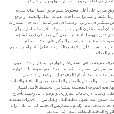
اصيل كل قطعة وكيفية التعامل معها بمهارة واحترافية.
يق مدرب على أعلى مستوى:
يضم فريق عملنا عمالة مدربة
ريباً مكثفاً ومستمرًا على أحدث تقنيات النقل والتغليف والرفع.
ن نستثمر في تدريب موظفينا في شركة نقل أثاث حي السفارات
مان أنهم يمتلكون المهارات والمعرفة اللازمة للتعامل مع أي
دي قد يواجهونه أثناء عملية النقل. كل عضو في فريقنا ملتزم
قديم خدمة عالية الجودة، مع التركيز على الدقة المتناهية،
لحرص الشديد على سلامة ممتلكاتك، والتعامل باحترام وأدب مع
يع العملاء.
رفة عميقة ب حي السفارات وشوارعها:
بفضل تواجدنا القوي
لمستمر حي السفارات، اكتسبنا معرفة عميقة وشاملة بشوارعها
رئيسية والجانبية، أحيائها المتنوعة ك شركة نقل أثاث حي
سفارات ، والمداخل والمخارج الخاصة بالمباني السكنية والتجارية
ها. هذه المعرفة التفصيلية تمكننا من التخطيط الأمثل لمسار
نقل، وتجنب الازدحامات المرورية، والوصول إلى وجهتك بأسرع
ت ممكن، مما يسهل عملية النقل ويقلل من أي تأخيرات محتملة
 تحدث نتيجة عدم الإلمام بالتضاريس المحلية. كما أننا على دراية
للوائح المحلية المتعلقة بالنقل في المدينة.