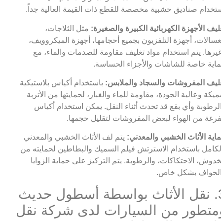
تخدام صناديق خشبية مخصصة للقطع ذات القيمة العالية جداً.
ليف الأجهزة الكهربائية الكبيرة والصغيرة:
مثل الثلاجات،
غسالات، أجهزة التلفزيون بجميع أحجامها، أجهزة الميكروويف،
يرها. يتم استخدام مواد تغليف مقاومة للصدمات والماء، مع
اية خاصة للشاشات والأجزاء الحساسة.
ليف المفروشات والسجاد والملابس:
باستخدام أكياس بلاستيكية
يكة وعالية الجودة، مقاومة للماء والغبار، لحمايتها من الأتربة
لرطوبة وأي بقع قد تحدث أثناء النقل. يمكن استخدام أكياس
رغة من الهواء لبعض المفروشات لتقليل حجمها.
اية الأثاث الخشبي والمعدني:
يتم لف الأثاث الخشبي والمعدني
لكامل باستخدام الاسترتش فيلم السميك والبطاطين لحمايته من
خدوش، الاحتكاكات، والرطوبة. يتم التركيز على حماية الزوايا
لحواف بشكل خاص.
3. نقل الأثاث بواسطة أسطول حديث
متطور من السيارات لدى شركة نقل