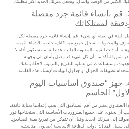
يك الكثير من الوقت والمال، ويجعل منزلك الجديد أكثر تنظيمًا.
3. قم بإنشاء قائمة جرد مفصلة
دقيقة لممتلكاتك
ل البدء في تعبئة أي شيء، قم بإنشاء قائمة جرد مفصلة لكل
غرف والمحتويات. سجل جميع ممتلكاتك، خاصة الأشياء الثمينة،
هشة، أو ذات القيمة المعنوية العالية. هذه القائمة ستكون أداة لا
در بثمن للتأكد من أن كل شيء قد وصل بأمان إلى وجهته
جديدة، وستساعدك في عملية التفريغ والترتيب لاحقًا. يمكنك
تخدام تطبيقات الجوال أو جداول البيانات لإنشاء هذه القائمة.
4. جهز “صندوق أساسيات اليوم
لأول” الحاسم
ا الصندوق يعتبر من أهم الصناديق التي يجب إعدادها بعناية فائقة.
ب أن يحتوي على جميع الضروريات الأساسية التي ستحتاجها فور
ولك إلى منزلك الجديد وقبل أن تتمكن من تفريغ بقية الصناديق.
ى سبيل المثال: أدوات النظافة الأساسية (صابون، مناشف،