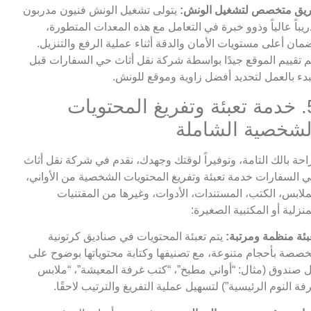
يق متخصص لتشغيل الونش:
يتولى تشغيل الونش فنيون مدربون
ريباً عالياً وذوو خبرة في التعامل مع هذه المعدات المتطورة،
مان أعلى مستويات الأمان والدقة أثناء عملية الرفع والتنزيل.
م تقييم الموقع جيدًا بواسطة شركة نقل أثاث حي السفارات قبل
بدء بالعمل لتحديد أفضل زاوية وموقع للونش.
5. خدمة تعبئة وتفريغ المحتويات
لشخصية الشاملة
احة بالك التامة، وتوفيراً لوقتك وجهدك، نقدم في شركة نقل أثاث
 السفارات خدمة تعبئة وتفريغ المحتويات الشخصية من الأواني،
ملابس، الكتب، المستندات، الأدوات، وغيرها من المقتنيات
منزلية أو المكتبية الصغيرة:
بئة منظمة ومرتبة:
يتم تعبئة المحتويات في صناديق كرتونية
صصة بأحجام متنوعة، مع تصنيفها وكتابة محتوياتها بوضوح على
 صندوق (مثال: “أواني مطبخ”، “كتب غرفة المعيشة”، “ملابس
فة النوم الرئيسية”) لتسهيل عملية التفريغ والترتيب لاحقًا.