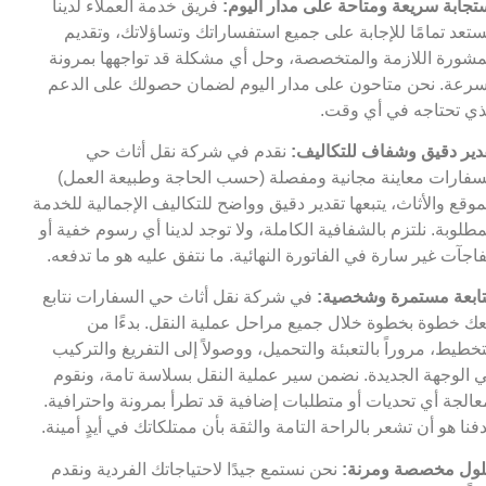
تجابة سريعة ومتاحة على مدار اليوم:
فريق خدمة العملاء لدينا
تعد تمامًا للإجابة على جميع استفساراتك وتساؤلاتك، وتقديم
مشورة اللازمة والمتخصصة، وحل أي مشكلة قد تواجهها بمرونة
رعة. نحن متاحون على مدار اليوم لضمان حصولك على الدعم
ذي تحتاجه في أي وقت.
دير دقيق وشفاف للتكاليف:
نقدم في شركة نقل أثاث حي
سفارات معاينة مجانية ومفصلة (حسب الحاجة وطبيعة العمل)
موقع والأثاث، يتبعها تقدير دقيق وواضح للتكاليف الإجمالية للخدمة
مطلوبة. نلتزم بالشفافية الكاملة، ولا توجد لدينا أي رسوم خفية أو
اجآت غير سارة في الفاتورة النهائية. ما نتفق عليه هو ما تدفعه.
ابعة مستمرة وشخصية:
في شركة نقل أثاث حي السفارات نتابع
ك خطوة بخطوة خلال جميع مراحل عملية النقل. بدءًا من
تخطيط، مروراً بالتعبئة والتحميل، ووصولاً إلى التفريغ والتركيب
 الوجهة الجديدة. نضمن سير عملية النقل بسلاسة تامة، ونقوم
عالجة أي تحديات أو متطلبات إضافية قد تطرأ بمرونة واحترافية.
فنا هو أن تشعر بالراحة التامة والثقة بأن ممتلكاتك في أيدٍ أمينة.
ول مخصصة ومرنة:
نحن نستمع جيدًا لاحتياجاتك الفردية ونقدم