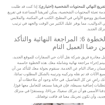
تفريغ النهائي للمحتويات الشخصية (اختياري):
إذا كنت قد طلبت
مة تعبئة المحتويات الشخصية، يمكن لفريقنا المساعدة في تفريغ
صناديق ووضع الأواني في المطبخ، الكتب في المكتبة، والملابس
 الدواليب، مما يوفر عليك الكثير من الوقت والجهد في ترتيب
زلك الجديد.
الخطوة 6: المراجعة النهائية والتأكد
ن رضا العميل التام
ل مغادرة فريق شركة نقل أثاث حي السفارات للموقع الجديد،
تم إجراء مراجعة نهائية وشاملة معك. هذه الخطوة حاسمة
مان رضاك التام عن الخدمة. سنقوم بجولة معك للتأكد من أن
يع الأثاث قد تم نقله وتركيبه وترتيبه بالشكل المطلوب تمامًا،
نك راضٍ عن كل التفاصيل. في حالة وجود أي ملاحظات أو
طلبات إضافية بسيطة، فإن فريقنا مستعد للتعامل معها فورًا.
فنا الأسمى هو أن نتركك سعيدًا، مرتاحًا، ومستقرًا في منزلك
جديد، وأن تكون تجربتك معنا قد فاقت توقعاتك.