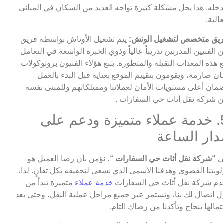
خله. هذا يحل مشكلة كبيرة تواجه العديد من السكان في المباني
عالية.
يق متخصص لتشغيل الونش:
يتم تشغيل الأوناش بواسطة فريق
 الفنيين المدربين تدريباً عالياً وذوي الخبرة الواسعة في التعامل
 هذه المعدات الثقيلة والمتطورة. يتبع هؤلاء الفنيون بروتوكولات
ان صارمة، ويقومون بتقييم الموقع بعناية قبل البدء بالعمل
مان أعلى مستويات الأمان لعملائنا وممتلكاتهم وللمبنى نفسه
 شركة نقل أثاث حي السفارات .
5. خدمة عملاء متميزة ودعم على
دار الساعة
ي
“شركة نقل أثاث حي السفارات “
، نؤمن بأن رضا العميل هو
لويتنا القصوى وهدفنا الأسمى الذي نسعى لتحقيقه بكل تفانٍ. لذا،
دم شركة نقل أثاث حي السفارات
خدمة عملاء
متميزة تبدأ من
ل اتصال لك بنا، وتستمر عبر جميع مراحل عملية النقل، وحتى بعد
تمالها بنجاح وتأكدنا من رضاك التام.