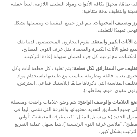
يه تمامًا، مجهزًا بكافة الأدوات ومواد التغليف اللازمة، ليبدأ عملية
تعبئة والتغليف بدقة متناهية:
ز وتصنيف المحتويات:
يتم فرز جميع المقتنيات وتصنيفها بشكل
هجي تمهيدًا للتغليف.
 الأثاث الكبير والمعقد:
يقوم النجارون المتخصصون لدينا بفك
يع قطع الأثاث الكبيرة والمعقدة مثل غرف النوم، المطابخ،
لمكتبات، مع ترقيم كل جزء لضمان سهولة إعادة التركيب.
تغليف حي السفاراتق لكل قطعة:
يتم تغليف كل قطعة أثاث وكل
توى بعناية فائقة وبطريقة تتناسب مع طبيعتها باستخدام مواد
تغليف المناسبة التي ذكرناها سابقًا (بلاستيك فقاعي، استرتش،
تون مقوى، فوم، بطاطين).
ع العلامات والوصف الواضح:
يتم وضع علامات واضحة ومفصلة
ى جميع الصناديق لتحديد محتوياتها والغرفة التي تنتمي إليها في
منزل الجديد (على سبيل المثال: “كتب غرفة المعيشة”، “أواني
مطبخ”، “ملابس غرفة النوم الرئيسية”). هذا يسهل عملية التفريغ
لترتيب بشكل كبير.