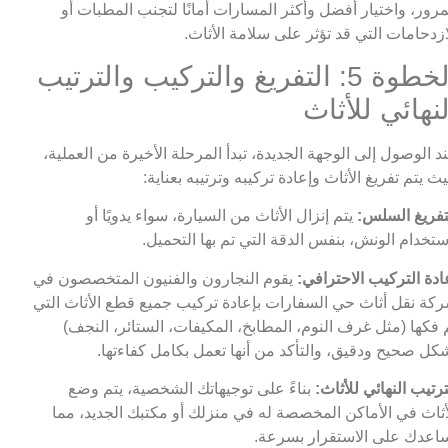
مرور، واختيار أفضل وأكثر المسارات أمانًا لتجنب المطبات أو
ازدحامات التي قد تؤثر على سلامة الأثاث.
الخطوة 5: التفريغ والتركيب والترتيب
لنهائي للأثاث
د الوصول إلى الوجهة الجديدة، تبدأ المرحلة الأخيرة من العملية،
ث يتم تفريغ الأثاث وإعادة تركيبه وترتيبه بعناية:
تفريغ السلس:
يتم إنزال الأثاث من السيارة، سواء يدويًا أو
ستخدام الونش، بنفس الدقة التي تم بها التحميل.
ادة التركيب الاحترافي:
يقوم النجارون والفنيون المتخصصون في
كة نقل أثاث حي السفارات بإعادة تركيب جميع قطع الأثاث التي
 فكها (مثل غرف النوم، المطابخ، المكيفات، الستائر، النجف)
كل صحيح ودقيق، والتأكد من أنها تعمل بكامل كفاءتها.
ترتيب النهائي للأثاث:
بناءً على توجيهاتك الشخصية، يتم وضع
أثاث في الأماكن المخصصة له في منزلك أو مكتبك الجديد، مما
اعدك على الاستقرار بسرعة.