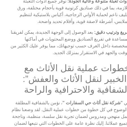
وات تعبئة متنوعة وعالية الجودة:
نوفر جميع أدوات التعبئة
لازمة، بما في ذلك صناديق كرتونية قوية بأحجام مختلفة، ورق
ليف ناعم لحماية الأواني الزجاجية، أكياس بلاستيكية لتنظيم
ملابس، أشرطة لاصقة قوية، وأقلام تحديد واضحة.
ريغ وترتيب دقيق:
بعد الوصول إلى الوجهة الجديدة، يمكن لفريقنا
مساعدة في تفريغ الصناديق ووضع المحتويات في أماكنها
مخصصة داخل الغرف حسب توجيهاتك، مما يوفر عليك الكثير من
وقت والجهد في الاستقرار بمنزلك الجديد.
طوات عملية نقل الأثاث مع
الخبير لنقل الأثاث والعفش”:
لشفافية والاحترافية والراحة
ي
“شركة نقل أثاث حي السفارات “
، نؤمن بالشفافية المطلقة
لوضوح في كل خطوة من خطوات عملية النقل. لقد وضعنا نظام
ل منهجي ومدروس لضمان تجربة نقل سلسة، منظمة، وناجحة
ميع عملائنا. إليك نظرة عامة على الخطوات التي نتبعها لضمان