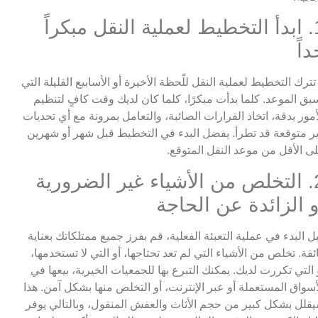
1. ابدأ التخطيط لعملية النقل مبكراً
داً
 تترك التخطيط لعملية النقل للّحظة الأخيرة أو الأسابيع القليلة التي
بق الموعد. كلما بدأت مبكرًا، كلما كان لديك وقت كافٍ لتنظيم
أمور بدقة، اتخاذ القرارات الصائبة، والتعامل بمرونة مع أي تحديات
ر متوقعة قد تطرأ. يفضل البدء في التخطيط قبل شهر أو شهرين
ى الأقل من موعد النقل المتوقع.
2. التخلص من الأشياء غير الضرورية
و الزائدة عن الحاجة
ل البدء في عملية التعبئة الفعلية، قم بفرز جميع ممتلكاتك بعناية
ئقة. تخلص من الأشياء التي لم تعد تحتاجها، أو التي لا تستخدمها،
 التي تكررت لديك. يمكنك التبرع بها للجمعيات الخيرية، بيعها في
أسواق المستعملة أو عبر الإنترنت، أو التخلص منها بشكل آمن. هذا
قلل بشكل كبير من حجم الأثاث والعفش المنقول، وبالتالي يوفر