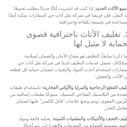
ميع الأثاث الجديد:
إذا كنت قد اشتريت أثاثًا جديدًا يتطلب تجميعًا
د النقل، فإن فريقنا في شركة نقل أثاث حي السفارات يمكنه أيضًا
مساعدة في تجميعه بكفاءة واحترافية.
2. تغليف الأثاث باحترافية قصوى
حماية لا مثيل لها
ا ذكرنا سابقاً، التغليف هو مفتاح الأمان والضمان لسلامة
تلكاتك. تشمل خدمات التغليف لدينا في شركة نقل أثاث حي
سفارات استخدام أحدث المواد والتقنيات لضمان حماية كل قطعة
 الأثاث والعفش:
ليف القطع الزجاجية والمرايا والأواني الفخارية:
باستخدام طبقات
عددة من البلاستيك الفقاعي السميك، متبوعًا بطبقات إضافية من
كرتون المقوى، ويتم وضع علامات “قابل للكسر” عليها لضمان
تعامل الحذر.
ليف التحف والأنتيكات والمقتنيات الثمينة:
بعناية فائقة ومواد
صة مصممة للحماية من الصدمات والاهتزازات. يتم أحيانًا