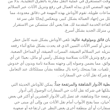
وقت المستغرق في عملية النقل مقارنة بالطرق التقليدية. بدلاً من
جهد المضني الذي يبذله العمال في رفع وتنزيل الأثاث عبر السلالم
اعات طويلة، تقوم الأوناش بهذه المهمة في دقائق معدودة، مما
لل من إجهاد العمالة بشكل كبير، وينعكس إيجابًا على سرعة
فاءة الخدمة المقدمة لك. هذا يعني أنك ستتمكن من الاستقرار
 منزلك الجديد بشكل أسرع.
ان فائق وموثوقية عالية:
تلغي الأوناش بشكل شبه كامل خطر
ش أو كسر الأثاث الثمين الذي قد يحدث بشكل شائع أثناء رفعه
نزيله عبر السلالم الضيقة، الممرات الضيقة، أو المداخل الصعبة.
م رفع وتنزيل الأثاث بسلاسة وبشكل رأسي أو مائل، بعيدًا عن أي
ائق، مما يضمن وصوله إلى وجهته بسلامة تامة وبدون أي خدوش
 تلفيات. هذا يمنحك راحة بال مطلقة بشأن ممتلكاتك عند التعامل
 شركة نقل أثاث حي السفارات .
طية الأدوار الشاهقة والمرتفعة جداً:
يمكن للأوناش الحديثة التي
تلكها في شركة نقل أثاث حي السفارات الوصول إلى أدوار
تفعة جدًا وشاهقة، قد تصل إلى الأدوار العشرين أو أكثر في بعض
أحيان، مما يفتح الأبواب أمام نقل الأثاث من وإلى أي مبنى حي
سفارات أو أي منطقة أخرى بغض النظر عن ارتفاعه أو صعوبة