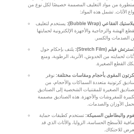
تطورة من مواد التغليف المصممة خصيصًا لكل نوع من
واع الأثاث. تشمل هذه المواد:
لاستيك الفقاعي (Bubble Wrap):
يستخدم لتغليف
قطع الهشة والزجاجية والأجهزة الإلكترونية لحمايتها
 الصدمات والكسر.
سترتش فيلم (Stretch Film):
يلتف بإحكام حول
أثاث لحمايته من الخدوش، الأتربة، الرطوبة، ومنع
كك القطع الصغيرة.
كرتون المقوى بأحجام ومقاسات مختلفة:
نوفر
اديق كرتونية متعددة السماكات والأحجام، من
صناديق الصغيرة للمقتنيات الشخصية إلى الصناديق
كبيرة للمفروشات والأجهزة. هذه الصناديق مصممة
حمل الأوزان والصدمات.
فوم والبطاطين السميكة:
تستخدم كطبقات حماية
افية للأسطح الحساسة، الزوايا، والأثاث الذي قد
عرض للاحتكاك.