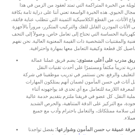
يلة من الخبرة المتراكمة التي تمتد لعقود من الزمن في هذا
مجال الحيوي. هذه الخبرة الواسعة تعني أننا على دراية تامة بكافة
واع الأثاث، من القطع الكلاسيكية الثمينة التي تتطلب عناية فائقة،
ى الأثاث المودرن القابل للفك والتركيب المتكرر، مروراً بالأجهزة
كهربائية الحساسة التي تحتاج إلى تعامل خاص، وصولاً إلى التحف
فنية والمقتنيات الشخصية ذات القيمة المعنوية العالية. نحن نفهم
اصيل كل قطعة وكيفية التعامل معها بمهارة واحترافية.
يق مدرب على أعلى مستوى:
يضم فريق عملنا عمالة
ربة تدريباً مكثفاً ومستمرًا على أحدث تقنيات النقل
لتغليف والرفع. نحن نستثمر في تدريب موظفينا في شركة
ل أثاث في حسن المأمون لضمان أنهم يمتلكون المهارات
لمعرفة اللازمة للتعامل مع أي تحدي قد يواجهونه أثناء
لية النقل. كل عضو في فريقنا ملتزم بتقديم خدمة عالية
جودة، مع التركيز على الدقة المتناهية، والحرص الشديد
ى سلامة ممتلكاتك، والتعامل باحترام وأدب مع جميع
عملاء.
رفة عميقة ب حسن المأمون وشوارعها:
بفضل تواجدنا