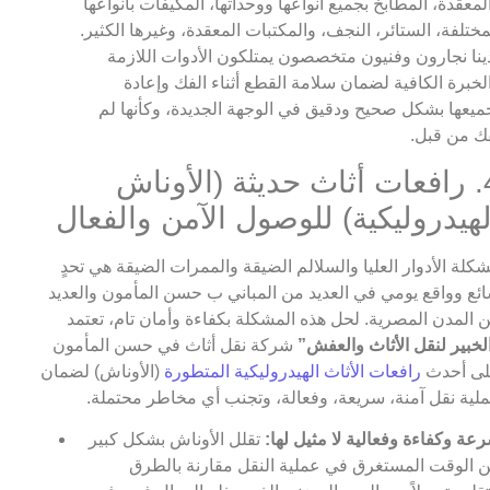
لمعقدة، المطابخ بجميع أنواعها ووحداتها، المكيفات بأنواعها
مختلفة، الستائر، النجف، والمكتبات المعقدة، وغيرها الكثير.
ينا نجارون وفنيون متخصصون يمتلكون الأدوات اللازمة
لخبرة الكافية لضمان سلامة القطع أثناء الفك وإعادة
ميعها بشكل صحيح ودقيق في الوجهة الجديدة، وكأنها لم
فك من قبل.
4. رافعات أثاث حديثة (الأوناش
لهيدروليكية) للوصول الآمن والفعال
كلة الأدوار العليا والسلالم الضيقة والممرات الضيقة هي تحدٍ
ئع وواقع يومي في العديد من المباني ب حسن المأمون والعديد
 المدن المصرية. لحل هذه المشكلة بكفاءة وأمان تام، تعتمد
لخبير لنقل الأثاث والعفش”
شركة نقل أثاث في حسن المأمون
ى أحدث
رافعات الأثاث الهيدروليكية المتطورة
(الأوناش) لضمان
لية نقل آمنة، سريعة، وفعالة، وتجنب أي مخاطر محتملة.
عة وكفاءة وفعالية لا مثيل لها:
تقلل الأوناش بشكل كبير
 الوقت المستغرق في عملية النقل مقارنة بالطرق