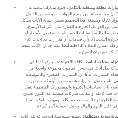
ارات مغلقة ومبطنة بالكامل:
جميع سياراتنا مصممة
كون مغلقة تمامًا من جميع الجوانب ومبطنة من الداخل
واد عازلة ومبطنة. هذا التصميم يضمن حماية الأثاث بشكل
مل من العوامل الخارجية الضارة مثل الأتربة، الأوساخ،
رطوبة العالية، التقلبات الجوية المفاجئة (مثل الأمطار أو
حرارة الشديدة)، وأي صدمات أو اهتزازات قد تحدث أثناء
رحلة. تضمن البطانة الداخلية أيضًا عدم خدش الأثاث نتيجة
احتكاك بجدران السيارة.
جام مختلفة لتناسب كافة الاحتياجات:
يتوفر لدينا في
كة نقل أثاث في حسن المأمون مجموعة واسعة من
جام السيارات، بدءًا من السيارات الصغيرة والمتوسطة
تي تناسب نقل محتويات شقة صغيرة أو مكتب صغير،
ولاً إلى الشاحنات الكبيرة والمقطورات المصممة لنقل
اث فيلا كاملة أو مكاتب شركات ضخمة. هذا التنوع يضمن
م الحاجة لرحلات متعددة ومكلفة ومهدرة للوقت، مما
فر عليك الجهد والمال ويجعل العملية أكثر كفاءة.
انة دورية ومنتظمة:
تخضع جميع سيارات شركة نقل أثاث