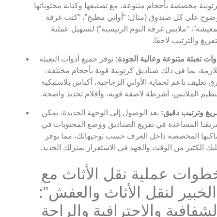
تونية مخصصة بأحجام متنوعة، مع تصنيفها وكتابة محتوياتها
ضوح على كل صندوق (مثال: “أواني مطبخ”، “كتب غرفة
معيشة”، “ملابس غرفة النوم الرئيسية”) لتسهيل عملية
تفريغ والترتيب لاحقًا.
وات تعبئة متنوعة وعالية الجودة:
نوفر جميع أدوات التعبئة
لازمة، بما في ذلك صناديق كرتونية قوية بأحجام مختلفة،
ق تغليف ناعم لحماية الأواني الزجاجية، أكياس بلاستيكية
نظيم الملابس، أشرطة لاصقة قوية، وأقلام تحديد واضحة.
ريغ وترتيب دقيق:
بعد الوصول إلى الوجهة الجديدة، يمكن
ريقنا المساعدة في تفريغ الصناديق ووضع المحتويات في
اكنها المخصصة داخل الغرف حسب توجيهاتك، مما يوفر
يك الكثير من الوقت والجهد في الاستقرار بمنزلك الجديد.
طوات عملية نقل الأثاث مع
الخبير لنقل الأثاث والعفش”:
لشفافية والاحترافية والراحة