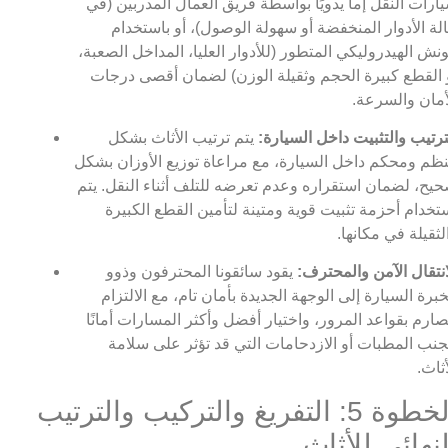
ارات النقل إما يدويًا بواسطة فريق العمال المدربين (في
لة الأدوار المنخفضة أو سهولة الوصول)، أو باستخدام
ونش الهيدروليكي المتطور (للأدوار العليا، المداخل الصعبة،
 القطع كبيرة الحجم وثقيلة الوزن) لضمان أقصى درجات
أمان والسرعة.
ترتيب والتثبيت داخل السيارة:
يتم ترتيب الأثاث بشكل
ظم ومحكم داخل السيارة، مع مراعاة توزيع الأوزان بشكل
يح، لضمان استقراره وعدم تعرضه للتلف أثناء النقل. يتم
تخدام أحزمة تثبيت قوية ومتينة لتأمين القطع الكبيرة
لثقيلة في مكانها.
انتقال الآمن والمحترف:
يقود سائقونا المحترفون وذوو
خبرة السيارة إلى الوجهة الجديدة بأمان تام، مع الالتزام
صارم بقواعد المرور، واختيار أفضل وأكثر المسارات أمانًا
جنب المطبات أو الازدحامات التي قد تؤثر على سلامة
أثاث.
الخطوة 5: التفريغ والتركيب والترتيب
لنهائي للأثاث