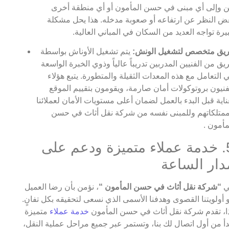
 وإلى أي مبنى في حسن المأمون أو أي منطقة أخرى
ض النظر عن ارتفاعه أو صعوبة مدخله. هذا يحل مشكلة
يرة تواجه العديد من السكان في المباني العالية.
يق متخصص لتشغيل الونش:
يتم تشغيل الأوناش بواسطة
يق من الفنيين المدربين تدريباً عالياً وذوي الخبرة الواسعة
 التعامل مع هذه المعدات الثقيلة والمتطورة. يتبع هؤلاء
فنيون بروتوكولات أمان صارمة، ويقومون بتقييم الموقع
ناية قبل البدء بالعمل لضمان أعلى مستويات الأمان لعملائنا
متلكاتهم وللمبنى نفسه من شركة نقل أثاث في حسن
مأمون .
5. خدمة عملاء متميزة ودعم على
دار الساعة
ي
“شركة نقل أثاث في حسن المأمون “
، نؤمن بأن رضا العميل
 أولويتنا القصوى وهدفنا الأسمى الذي نسعى لتحقيقه بكل تفانٍ.
ا، تقدم شركة نقل أثاث في حسن المأمون
خدمة عملاء
متميزة
دأ من أول اتصال لك بنا، وتستمر عبر جميع مراحل عملية النقل،