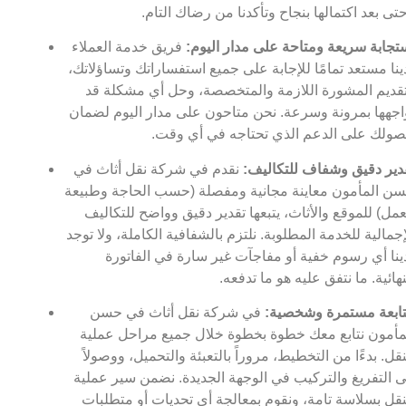
تى بعد اكتمالها بنجاح وتأكدنا من رضاك التام.
تجابة سريعة ومتاحة على مدار اليوم:
فريق خدمة العملاء
ينا مستعد تمامًا للإجابة على جميع استفساراتك وتساؤلاتك،
قديم المشورة اللازمة والمتخصصة، وحل أي مشكلة قد
اجهها بمرونة وسرعة. نحن متاحون على مدار اليوم لضمان
ولك على الدعم الذي تحتاجه في أي وقت.
دير دقيق وشفاف للتكاليف:
نقدم في شركة نقل أثاث في
ن المأمون معاينة مجانية ومفصلة (حسب الحاجة وطبيعة
عمل) للموقع والأثاث، يتبعها تقدير دقيق وواضح للتكاليف
إجمالية للخدمة المطلوبة. نلتزم بالشفافية الكاملة، ولا توجد
ينا أي رسوم خفية أو مفاجآت غير سارة في الفاتورة
نهائية. ما نتفق عليه هو ما تدفعه.
ابعة مستمرة وشخصية:
في شركة نقل أثاث في حسن
مأمون نتابع معك خطوة بخطوة خلال جميع مراحل عملية
نقل. بدءًا من التخطيط، مروراً بالتعبئة والتحميل، ووصولاً
ى التفريغ والتركيب في الوجهة الجديدة. نضمن سير عملية
نقل بسلاسة تامة، ونقوم بمعالجة أي تحديات أو متطلبات