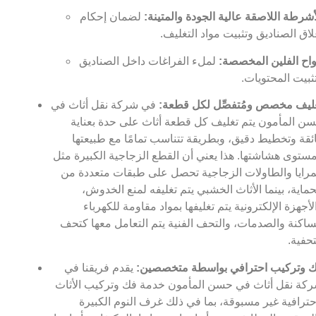
أشرطة اللاصقة عالية الجودة والمتينة:
لضمان إحكام
لاق الصناديق وتثبيت مواد التغليف.
واح الفلين المخصصة:
لملء الفراغات داخل الصناديق
ثبيت المحتويات.
ليف مخصص ومُتفصِّل لكل قطعة:
في شركة نقل أثاث في
ن المأمون يتم تغليف كل قطعة أثاث على حدة بعناية
ئقة وتخطيط دقيق، وبطريقة تتناسب تمامًا مع طبيعتها
ستوى هشاشتها. هذا يعني أن القطع الزجاجية الكبيرة مثل
مرايا والطاولات الزجاجية تحصل على طبقات متعددة من
حماية، بينما الأثاث الخشبي يتم تغليفه لمنع الخدوش،
لأجهزة الإلكترونية يتم تغليفها بمواد مقاومة للكهرباء
ساكنة والصدمات، والتحف الفنية يتم التعامل معها كتحف
حفية.
 وتركيب احترافي بواسطة متخصصين:
يقدم فريقنا في
كة نقل أثاث في حسن المأمون خدمة فك وتركيب الأثاث
حترافية غير مسبوقة، بما في ذلك غرف النوم الكبيرة