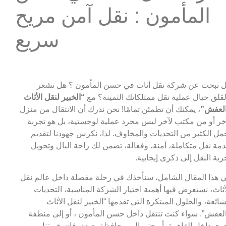
المأمون : نقل آمن مريح
سريع
 تبحث عن شركة نقل أثاث في حسن المأمون ؟ هل تشعر
لقلق حيال عملية نقل ممتلكاتك الثمينة؟ مع
“الخبير لنقل الأثاث
لعفش”
، يمكنك أن تطمئن تمامًا! نحن ندرك أن الانتقال من منزل
خر أو من مكتب لآخر ليس مجرد عملية لوجستية، بل هو تجربة
مل الكثير من التحديات والمخاوف. لذا، نكرس جهودنا لتقديم
مة نقل متكاملة، آمنة، وفعالة، تضمن لك راحة البال وتحويل
ربة النقل إلى ذكرى إيجابية.
 هذا المقال الشامل، سنأخذك في رحلة مفصلة داخل عالم نقل
أثاث، نستعرض فيها أهمية اختيار الشركة المناسبة، التحديات
شائعة، والحلول المبتكرة التي تقدمها “الخبير لنقل الأثاث
لعفش”. سواء كنت تنتقل داخل حسن المأمون ، أو إلى منطقة
رى داخل القاهرة، أو حتى إلى محافظة بعيدة، فإن خبرتنا