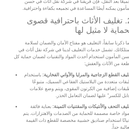
ميعًا بعد النقل، فإن فريقنا في شركة نقل أثاث في حسن
مأمون يمكنه أيضًا المساعدة في تجميعه بكفاءة واحترافية.
2. تغليف الأثاث باحترافية قصوى
حماية لا مثيل لها
ا ذكرنا سابقاً، التغليف هو مفتاح الأمان والضمان لسلامة
تلكاتك. تشمل خدمات التغليف لدينا في شركة نقل أثاث في
ن المأمون استخدام أحدث المواد والتقنيات لضمان حماية كل
عة من الأثاث والعفش:
ليف القطع الزجاجية والمرايا والأواني الفخارية:
باستخدام
قات متعددة من البلاستيك الفقاعي السميك، متبوعًا
بقات إضافية من الكرتون المقوى، ويتم وضع علامات
ابل للكسر” عليها لضمان التعامل الحذر.
ليف التحف والأنتيكات والمقتنيات الثمينة:
بعناية فائقة
واد خاصة مصممة للحماية من الصدمات والاهتزازات. يتم
يانًا استخدام صناديق خشبية مخصصة للقطع ذات القيمة
عالية جداً.