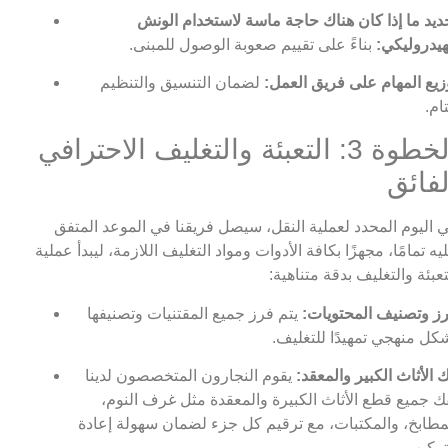
ديد ما إذا كان هناك حاجة ماسة لاستخدام الونش
هيدروليكي:
بناءً على تقييم صعوبة الوصول للمبنى.
زيع المهام على فريق العمل:
لضمان التنسيق والتنظيم
تام.
الخطوة 3: التعبئة والتغليف الاحترافي
لفائق
 اليوم المحدد لعملية النقل، سيصل فريقنا في الموعد المتفق
يه تمامًا، مجهزًا بكافة الأدوات ومواد التغليف اللازمة، ليبدأ عملية
تعبئة والتغليف بدقة متناهية:
ز وتصنيف المحتويات:
يتم فرز جميع المقتنيات وتصنيفها
كل منهجي تمهيدًا للتغليف.
 الأثاث الكبير والمعقد:
يقوم النجارون المتخصصون لدينا
ك جميع قطع الأثاث الكبيرة والمعقدة مثل غرف النوم،
مطابخ، والمكتبات، مع ترقيم كل جزء لضمان سهولة إعادة
تركيب.