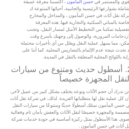
قوي والمستمر في
حسن المأمون
، اكتسبنا معرفة عميقة
املة بشوارعها الرئيسية والجانبية، أحيائها المتنوعة ك
كة نقل أثاث في حسن المأمون ، والمداخل والمخارج
خاصة بالمباني السكنية والتجارية فيها. هذه المعرفة
تفصيلية تمكننا من التخطيط الأمثل لمسار النقل، وتجنب
ازدحامات المرورية، والوصول إلى وجهتك بأسرع وقت
كن، مما يسهل عملية النقل ويقلل من أي تأخيرات محتملة
 تحدث نتيجة عدم الإلمام بالتضاريس المحلية. كما أننا على
اية باللوائح المحلية المتعلقة بالنقل في المدينة.
2. أسطول حديث ومتنوع من سيارات
لنقل المجهزة خصيصاً
ن ندرك أن حجم الأثاث ونوعه يختلف بشكل كبير من عميل لآخر،
ن كل عملية نقل لها متطلباتها الفريدة. لذلك، في شركة نقل أثاث
 حسن المأمون نمتلك أسطولًا حديثًا ومتنوعًا من سيارات النقل
مصممة والمجهزة خصيصًا لنقل الأثاث والعفش بأمان تام وفعالية
وى. هذا الأسطول يمثل ركيزة أساسية في جودة خدمات شركة
ل أثاث في حسن المأمون .