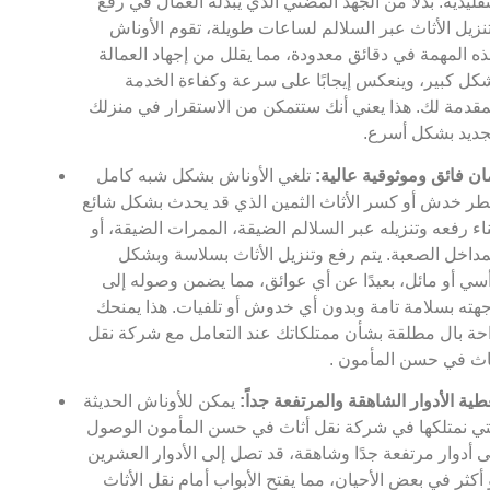
تقليدية. بدلاً من الجهد المضني الذي يبذله العمال في رفع
نزيل الأثاث عبر السلالم لساعات طويلة، تقوم الأوناش
ذه المهمة في دقائق معدودة، مما يقلل من إجهاد العمالة
كل كبير، وينعكس إيجابًا على سرعة وكفاءة الخدمة
مقدمة لك. هذا يعني أنك ستتمكن من الاستقرار في منزلك
جديد بشكل أسرع.
ان فائق وموثوقية عالية:
تلغي الأوناش بشكل شبه كامل
ر خدش أو كسر الأثاث الثمين الذي قد يحدث بشكل شائع
ناء رفعه وتنزيله عبر السلالم الضيقة، الممرات الضيقة، أو
مداخل الصعبة. يتم رفع وتنزيل الأثاث بسلاسة وبشكل
سي أو مائل، بعيدًا عن أي عوائق، مما يضمن وصوله إلى
هته بسلامة تامة وبدون أي خدوش أو تلفيات. هذا يمنحك
حة بال مطلقة بشأن ممتلكاتك عند التعامل مع شركة نقل
اث في حسن المأمون .
طية الأدوار الشاهقة والمرتفعة جداً:
يمكن للأوناش الحديثة
تي نمتلكها في شركة نقل أثاث في حسن المأمون الوصول
ى أدوار مرتفعة جدًا وشاهقة، قد تصل إلى الأدوار العشرين
 أكثر في بعض الأحيان، مما يفتح الأبواب أمام نقل الأثاث