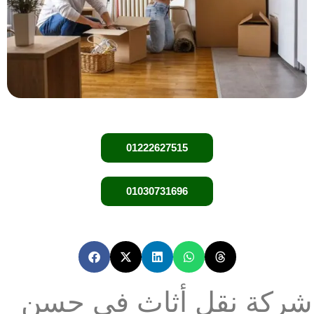
01222627515
01030731696
شركة نقل أثاث في حسن