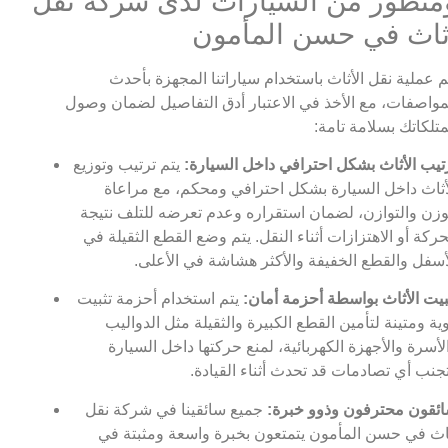
متطور من السيارات لدى شركة نقل
ثاث في حسن المأمون
م عملية نقل الأثاث باستخدام سياراتنا المجهزة بأحدث
مواصفات، مع الأخذ في الاعتبار أدق التفاصيل لضمان وصول
تلكاتك بسلامة تامة:
تيب الأثاث بشكل احترافي داخل السيارة:
يتم ترتيب وتوزيع
أثاث داخل السيارة بشكل احترافي ومحكم، مع مراعاة
وزن والتوازن، لضمان استقراره وعدم تعرضه للتلف نتيجة
حركة أو الاهتزازات أثناء النقل. يتم وضع القطع الثقيلة في
أسفل والقطع الخفيفة والأكثر هشاشة في الأعلى.
بيت الأثاث بواسطة أحزمة أمان:
يتم استخدام أحزمة تثبيت
ية ومتينة لتأمين القطع الكبيرة والثقيلة مثل الدواليب
لأسرة والأجهزة الكهربائية، لمنع حركتها داخل السيارة
جنب أي تصادمات قد تحدث أثناء القيادة.
ئقون محترفون وذوو خبرة:
جميع سائقينا في شركة نقل
اث في حسن المأمون يتمتعون بخبرة واسعة ومثبتة في