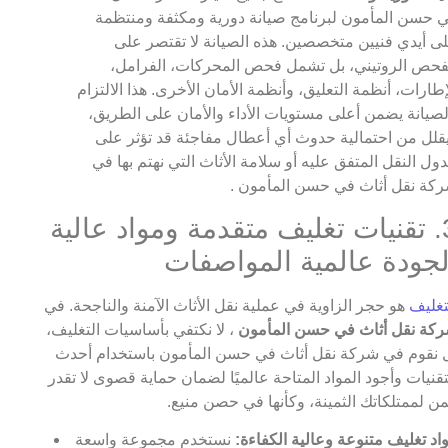
 حسن المأمون لبرنامج صيانة دورية ومكثفة ومنتظمة
ى أيدي فنيين متخصصين. هذه الصيانة لا تقتصر على
فحص الروتيني، بل تشمل فحص المحركات، الفرامل،
إطارات، أنظمة التعليق، وأنظمة الأمان الأخرى. هذا الالتزام
لصيانة يضمن أعلى مستويات الأداء والأمان على الطريق،
قلل من احتمالية حدوث أي أعطال مفاجئة قد تؤثر على
ول النقل المتفق عليه أو سلامة الأثاث التي نهتم بها في
كة نقل أثاث في حسن المأمون .
3. تقنيات تغليف متقدمة ومواد عالية
لجودة عالمية المواصفات
تغليف
هو حجر الزاوية في عملية نقل الأثاث الآمنة والناجحة. في
كة نقل أثاث في حسن المأمون
، لا نكتفي بأساسيات التغليف،
 نقوم في شركة نقل أثاث في حسن المأمون باستخدام أحدث
تقنيات وأجود المواد المتاحة عالميًا لضمان حماية قصوى لا تقدر
من لممتلكاتك الثمينة، وكأنها في حصن منيع.
اد تغليف متنوعة وعالية الكفاءة:
نستخدم مجموعة واسعة