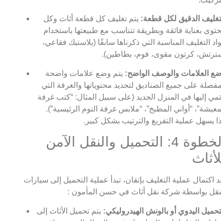
تغليف الدقيق لكل قطعة:
يتم تغليف كل قطعة أثاث وكل
توى بعناية فائقة وبطريقة تتناسب مع طبيعتها باستخدام
اد التغليف المناسبة التي ذكرناها سابقًا (بلاستيك فقاعي،
ترتش، كرتون مقوى، فوم، بطاطين).
ع العلامات والوصف الواضح:
يتم وضع علامات واضحة
فصلة على جميع الصناديق لتحديد محتوياتها والغرفة التي
تمي إليها في المنزل الجديد (على سبيل المثال: “كتب غرفة
معيشة”، “أواني المطبخ”، “ملابس غرفة النوم الرئيسية”).
ا يسهل عملية التفريغ والترتيب بشكل كبير.
الخطوة 4: التحميل والنقل الآمن
لأثاث
د اكتمال عملية التغليف بإتقان، تبدأ عملية التحميل إلى سيارات
نقل بواسطة شركة نقل أثاث في حسن المأمون :
تحميل اليدوي أو بالونش الهيدروليكي:
يتم تحميل الأثاث إلى