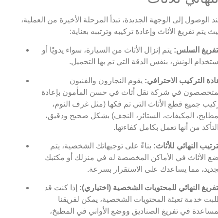
د الوصول إلى الوجهة الجديدة، تبدأ المرحلة الأخيرة من العملية،
ث يتم تفريغ الأثاث وإعادة تركيبه وترتيبه بعناية:
تفريغ السلس:
يتم إنزال الأثاث من السيارة، سواء يدويًا أو
ستخدام الونش، بنفس الدقة التي تم بها التحميل.
ادة التركيب الاحترافي:
يقوم النجارون والفنيون
متخصصون في شركة نقل أثاث في حسن المأمون بإعادة
كيب جميع قطع الأثاث التي تم فكها (مثل غرف النوم،
مطابخ، المكيفات، الستائر، النجف) بشكل صحيح ودقيق،
لتأكد من أنها تعمل بكامل كفاءتها.
ترتيب النهائي للأثاث:
بناءً على توجيهاتك الشخصية، يتم
ع الأثاث في الأماكن المخصصة له في منزلك أو مكتبك
جديد، مما يساعدك على الاستقرار بسرعة.
تفريغ النهائي للمحتويات الشخصية (اختياري):
إذا كنت قد
بت خدمة تعبئة المحتويات الشخصية، يمكن لفريقنا
مساعدة في تفريغ الصناديق ووضع الأواني في المطبخ،