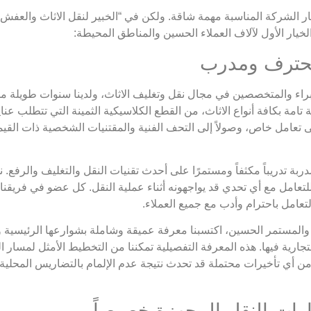
ر الشركة المناسبة مهمة شاقة. ولكن في “الخبير لنقل الاثاث والعفش
خيار الأول لآلاف العملاء الحسين والمناطق المحيطة:
اء والمتخصصين في مجال نقل وتغليف الاثاث، ولدينا سنوات طويلة من 
 تامة بكافة أنواع الاثاث، من القطع الكلاسيكية الثمينة التي تتطلب عنا
إلى تعامل خاص، وصولاً إلى التحف الفنية والمقتنيات الشخصية ذات القي
بة تدريباً مكثفاً ومستمرًا على أحدث تقنيات النقل والتغليف والرفع
تعامل مع أي تحدي قد يواجهونه أثناء عملية النقل. كل عضو في فريقنا 
تعامل باحترام وأدب مع جميع العملاء.
المستمر الحسين، اكتسبنا معرفة عميقة وشاملة بشوارعها الرئيسية وال
تجارية فيها. هذه المعرفة التفصيلية تمكننا من التخطيط الأمثل لمسار 
 تأخيرات محتملة قد تحدث نتيجة عدم الإلمام بالتضاريس المحلية. كما أ