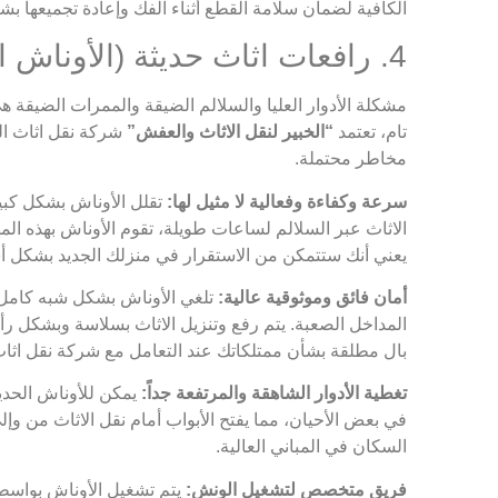
الكافية لضمان سلامة القطع أثناء الفك وإعادة تجميعها بش
4. رافعات اثاث حديثة (الأوناش الهيدروليكية) للوصول الآمن والفعال
مشكلة الأدوار العليا والسلالم الضيقة والممرات الضيقة 
تام، تعتمد
“الخبير لنقل الاثاث والعفش”
شركة نقل اثاث ا
مخاطر محتملة.
سرعة وكفاءة وفعالية لا مثيل لها:
تقلل الأوناش بشكل كبير
الاثاث عبر السلالم لساعات طويلة، تقوم الأوناش بهذه الم
يعني أنك ستتمكن من الاستقرار في منزلك الجديد بشكل أ
أمان فائق وموثوقية عالية:
تلغي الأوناش بشكل شبه كامل خ
المداخل الصعبة. يتم رفع وتنزيل الاثاث بسلاسة وبشكل رأ
بال مطلقة بشأن ممتلكاتك عند التعامل مع شركة نقل اثاث
تغطية الأدوار الشاهقة والمرتفعة جداً:
يمكن للأوناش الحديث
في بعض الأحيان، مما يفتح الأبواب أمام نقل الاثاث من و
السكان في المباني العالية.
فريق متخصص لتشغيل الونش:
يتم تشغيل الأوناش بواسطة ف