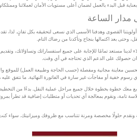
بعناية قبل البدء بالعمل لضمان أعلى مستويات الأمان لعملائنا وممتلك
أولويتنا القصوى وهدفنا الأسمى الذي نسعى لتحقيقه بكل تفانٍ. لذا، ت
، وحتى بعد اكتمالها بنجاح وتأكدنا من رضاك التام.
 لدينا مستعد تمامًا للإجابة على جميع استفساراتك وتساؤلاتك، وتقد
مان حصولك على الدعم الذي تحتاجه في أي وقت.
ين معاينة مجانية ومفصلة (حسب الحاجة وطبيعة العمل) للموقع والاثا
 أي رسوم خفية أو مفاجآت غير سارة في الفاتورة النهائية. ما نتفق عليه ه
 معك خطوة بخطوة خلال جميع مراحل عملية النقل. بدءًا من التخطيط، مر
ة تامة، ونقوم بمعالجة أي تحديات أو متطلبات إضافية قد تطرأ بمرونة 
ة ونقدم حلولًا مخصصة ومرنة تتناسب مع ظروفك وميزانيتك. سواء كنت ت