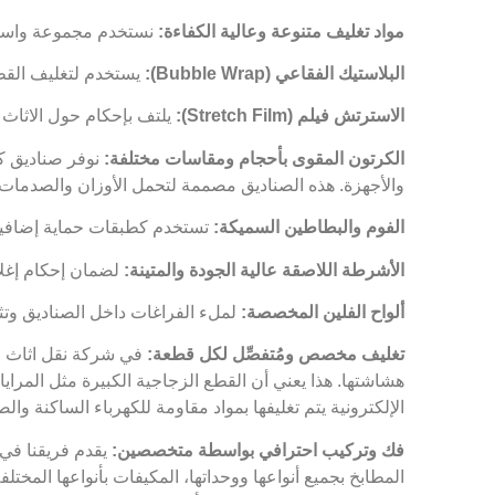
مواد تغليف متنوعة وعالية الكفاءة:
نستخدم مجموعة واسعة 
البلاستيك الفقاعي (Bubble Wrap):
يستخدم لتغليف القطع
الاسترتش فيلم (Stretch Film):
يلتف بإحكام حول الاثاث 
الكرتون المقوى بأحجام ومقاسات مختلفة:
نوفر صناديق كر
والأجهزة. هذه الصناديق مصممة لتحمل الأوزان والصدمات.
الفوم والبطاطين السميكة:
تستخدم كطبقات حماية إضافية ل
الأشرطة اللاصقة عالية الجودة والمتينة:
لضمان إحكام إغلاق
ألواح الفلين المخصصة:
لملء الفراغات داخل الصناديق وتث
تغليف مخصص ومُتفصِّل لكل قطعة:
في شركة نقل اثاث ال
هشاشتها. هذا يعني أن القطع الزجاجية الكبيرة مثل المراي
الإلكترونية يتم تغليفها بمواد مقاومة للكهرباء الساكنة وا
فك وتركيب احترافي بواسطة متخصصين:
يقدم فريقنا في 
المطابخ بجميع أنواعها ووحداتها، المكيفات بأنواعها المختل