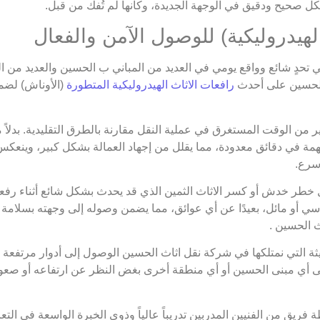
كل صحيح ودقيق في الوجهة الجديدة، وكأنها لم تُفك من قبل.
هي تحدٍ شائع وواقع يومي في العديد من المباني ب الحسين والعديد من 
لحسين على أحدث
رافعات الاثاث الهيدروليكية المتطورة
(الأوناش) لضما
 من الوقت المستغرق في عملية النقل مقارنة بالطرق التقليدية. بدلاً 
همة في دقائق معدودة، مما يقلل من إجهاد العمالة بشكل كبير، وينعكس 
سرع.
طر خدش أو كسر الاثاث الثمين الذي قد يحدث بشكل شائع أثناء رفعه و
سي أو مائل، بعيدًا عن أي عوائق، مما يضمن وصوله إلى وجهته بسلامة 
 الحسين .
ة التي نمتلكها في شركة نقل اثاث الحسين الوصول إلى أدوار مرتفعة جد
إلى أي مبنى الحسين أو أي منطقة أخرى بغض النظر عن ارتفاعه أو صعوب
ريق من الفنيين المدربين تدريباً عالياً وذوي الخبرة الواسعة في التعا