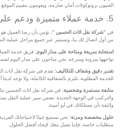
الفنيون بروتوكولات أمان صارمة، ويقومون بتقييم الموقع 
5. خدمة عملاء متميزة ودعم على مدار الساعة
في
“شركة نقل اثاث الحسين “
، نؤمن بأن رضا العميل هو 
من أول اتصال لك بنا، وتستمر عبر جميع مراحل عملية النقل
استجابة سريعة ومتاحة على مدار اليوم:
فريق خدمة العملاء
تواجهها بمرونة وسرعة. نحن متاحون على مدار اليوم لض
تقدير دقيق وشفاف للتكاليف:
نقدم في شركة نقل اثاث الحس
للخدمة المطلوبة. نلتزم بالشفافية الكاملة، ولا توجد لدينا
متابعة مستمرة وشخصية:
في شركة نقل اثاث الحسين نتابع
والتركيب في الوجهة الجديدة. نضمن سير عملية النقل بسلاس
والثقة بأن ممتلكاتك في أيدٍ أمينة.
حلول مخصصة ومرنة:
نحن نستمع جيدًا لاحتياجاتك الفردي
متطلبات خاصة، فإننا نعمل معك لإيجاد أفضل الحلول.