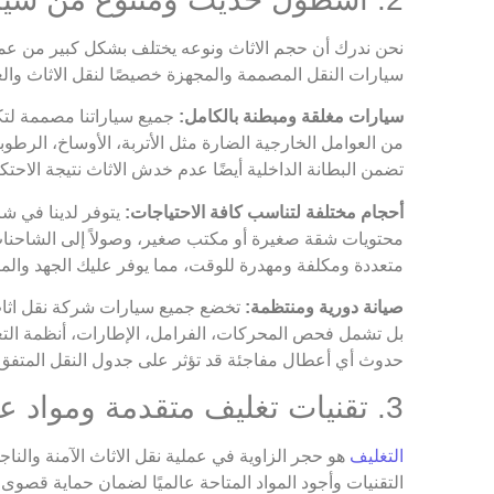
نحن ندرك أن حجم الاثاث ونوعه يختلف بشكل كبير من عميل ل
سيارات النقل المصممة والمجهزة خصيصًا لنقل الاثاث وا
سيارات مغلقة ومبطنة بالكامل:
جميع سياراتنا مصممة لتك
من العوامل الخارجية الضارة مثل الأتربة، الأوساخ، الرطوبة
تضمن البطانة الداخلية أيضًا عدم خدش الاثاث نتيجة الاحتك
أحجام مختلفة لتناسب كافة الاحتياجات:
يتوفر لدينا في ش
محتويات شقة صغيرة أو مكتب صغير، وصولاً إلى الشاحنات
متعددة ومكلفة ومهدرة للوقت، مما يوفر عليك الجهد والمال
صيانة دورية ومنتظمة:
تخضع جميع سيارات شركة نقل اثاث 
بل تشمل فحص المحركات، الفرامل، الإطارات، أنظمة التعليق
حدوث أي أعطال مفاجئة قد تؤثر على جدول النقل المتفق عل
3. تقنيات تغليف متقدمة ومواد عالية الجودة عالمية المواصفات
التغليف
هو حجر الزاوية في عملية نقل الاثاث الآمنة والنا
التقنيات وأجود المواد المتاحة عالميًا لضمان حماية قصوى ل