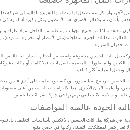
آخر، وأن كل عملية نقل لها متطلباتها الفريدة. لذلك، في شركة نقل اث
لعفش بأمان تام وفعالية قصوى. هذا الأسطول يمثل ركيزة أساسية في 
ون مغلقة تمامًا من جميع الجوانب ومبطنة من الداخل بمواد عازلة ومب
 العالية، التقلبات الجوية المفاجئة (مثل الأمطار أو الحرارة الشديدة)،
اك بجدران السيارة.
ركة نقل اثاث الحسين مجموعة واسعة من أحجام السيارات، بدءًا من ا
 الكبيرة والمقطورات المصممة لنقل اثاث فيلا كاملة أو مكاتب شركا
 ويجعل العملية أكثر كفاءة.
الحسين لبرنامج صيانة دورية ومكثفة ومنتظمة على أيدي فنيين متخصص
، وأنظمة الأمان الأخرى. هذا الالتزام بالصيانة يضمن أعلى مستويات ا
يه أو سلامة الاثاث التي نهتم بها في شركة نقل اثاث الحسين .
جحة. في
شركة نقل اثاث الحسين
، لا نكتفي بأساسيات التغليف، بل نق
ا تقدر بثمن لممتلكاتك الثمينة، وكأنها في حصن منيع.