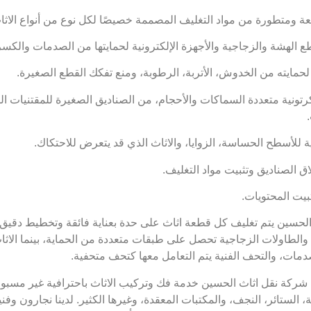
ومتطورة من مواد التغليف المصممة خصيصًا لكل نوع من أنواع الاثاث
 الهشة والزجاجية والأجهزة الإلكترونية لحمايتها من الصدمات والكسر
لحمايته من الخدوش، الأتربة، الرطوبة، ومنع تفكك القطع الصغيرة.
تونية متعددة السماكات والأحجام، من الصناديق الصغيرة للمقتنيات ا
لأسطح الحساسة، الزوايا، والاثاث الذي قد يتعرض للاحتكاك.
 الصناديق وتثبيت مواد التغليف.
بيت المحتويات.
حسين يتم تغليف كل قطعة اثاث على حدة بعناية فائقة وتخطيط دقيق، 
ا والطاولات الزجاجية تحصل على طبقات متعددة من الحماية، بينما الاث
لصدمات، والتحف الفنية يتم التعامل معها كتحف متحفية.
شركة نقل اثاث الحسين خدمة فك وتركيب الاثاث باحترافية غير مسبوقة
فة، الستائر، النجف، والمكتبات المعقدة، وغيرها الكثير. لدينا نجارون 