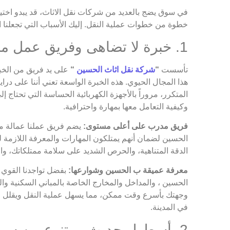
في سوق يضج بالعديد من شركات نقل الاثاث، قد يبدو اختيا
خطوة من خطوات عملية النقل. إليك الأسباب التي تجعلنا ال
1. خبرة لا تضاهى وفريق عمل محترف ومدرب
تأسست
“
شركة نقل اثاث الحسين
“
على يد فريق من الخبر
هذا المجال الحيوي. هذه الخبرة الواسعة تعني أننا على دراية
المتكرر، مروراً بالأجهزة الكهربائية الحساسة التي تحتاج 
وكيفية التعامل معها بمهارة واحترافية.
فريق مدرب على أعلى مستوى:
يضم فريق عملنا عمالة مدر
الحسين لضمان أنهم يمتلكون المهارات والمعرفة اللازمة لل
الدقة المتناهية، والحرص الشديد على سلامة ممتلكاتك، وال
معرفة عميقة ب الحسين وشوارعها:
بفضل تواجدنا القوي و
الحسين ، والمداخل والمخارج الخاصة بالمباني السكنية وال
وجهتك بأسرع وقت ممكن، مما يسهل عملية النقل ويقلل من أي
في المدينة.
2. أسطول حديث ومتنوع من سيارات النقل المجهزة خصيصاً