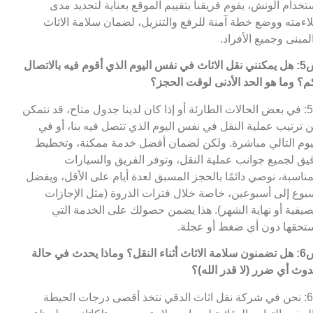
تخدام الونش، يقوم فريقنا بتقييم الموقع بعناية لتحديد مدى
اءمته ووضع خطة آمنة للرفع والتنزيل، لضمان سلامة الاثاث
لمبنى وجميع الأفراد.
س5: هل يمكنني نقل الاثاث في نفس اليوم الذي أقوم فيه بالاتصال
م؟ وما هو الحد الأدنى لوقت الحجز؟
ج5: في بعض الحالات الطارئة أو إذا كان لدينا جدول متاح، قد نتمكن
 ترتيب عملية النقل في نفس اليوم الذي تتصل فيه بنا، أو في
يوم التالي مباشرة. ولكن لضمان أفضل خدمة ممكنة، وتخطيط
يق لجميع جوانب عملية النقل، وتوفر الفريق والسيارات
مناسبة، نوصي دائمًا بالحجز المسبق لعدة أيام على الأقل، ويفضل
بوع إلى أسبوعين، خاصة خلال فترات الذروة (مثل الإجازات
صيفية أو نهاية الشهر). هذا يضمن حصولك على الخدمة التي
تحقها دون أي ضغط أو عجلة.
س6: هل تضمنون سلامة الاثاث أثناء النقل؟ وماذا يحدث في حالة
وث أي ضرر (لا قدر الله)؟
ج6: نحن في شركة نقل اثاث الدقي نتخذ أقصى درجات الحيطة