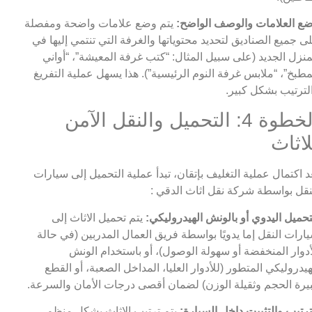
ع العلامات والوصف الواضح:
يتم وضع علامات واضحة ومفصلة
ى جميع الصناديق لتحديد محتوياتها والغرفة التي تنتمي إليها في
منزل الجديد (على سبيل المثال: “كتب غرفة المعيشة”، “أواني
مطبخ”، “ملابس غرفة النوم الرئيسية”). هذا يسهل عملية التفريغ
لترتيب بشكل كبير.
الخطوة 4: التحميل والنقل الآمن
لاثاث
د اكتمال عملية التغليف بإتقان، تبدأ عملية التحميل إلى سيارات
نقل بواسطة شركة نقل اثاث الدقي :
تحميل اليدوي أو بالونش الهيدروليكي:
يتم تحميل الاثاث إلى
ارات النقل إما يدويًا بواسطة فريق العمال المدربين (في حالة
أدوار المنخفضة أو سهولة الوصول)، أو باستخدام الونش
هيدروليكي المتطور (للأدوار العليا، المداخل الصعبة، أو القطع
يرة الحجم وثقيلة الوزن) لضمان أقصى درجات الأمان والسرعة.
ترتيب والتثبيت داخل السيارة:
يتم ترتيب الاثاث بشكل منظم