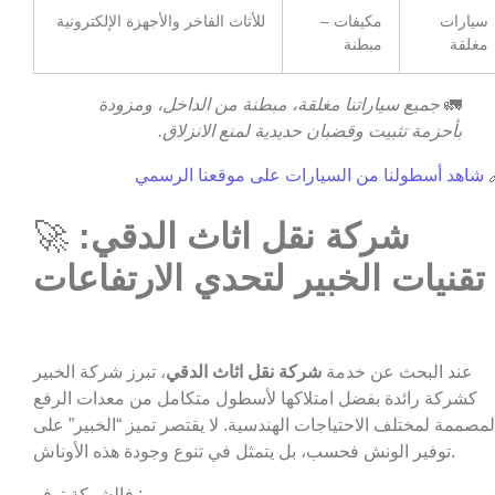
للأثاث الفاخر والأجهزة الإلكترونية
مكيفات –
سيارات
مبطنة
مغلقة
جميع سياراتنا مغلقة، مبطنة من الداخل، ومزودة
🚛
بأحزمة تثبيت وقضبان حديدية لمنع الانزلاق.
شاهد أسطولنا من السيارات على موقعنا الرسمي

🚀
شركة نقل اثاث الدقي:
تقنيات الخبير لتحدي الارتفاعات
، تبرز شركة الخبير
شركة نقل اثاث الدقي
عند البحث عن خدمة
كشركة رائدة بفضل امتلاكها لأسطول متكامل من معدات الرفع
المصممة لمختلف الاحتياجات الهندسية. لا يقتصر تميز “الخبير” عل
توفير الونش فحسب، بل يتمثل في تنوع وجودة هذه الأوناش.
فالشركة توفر :