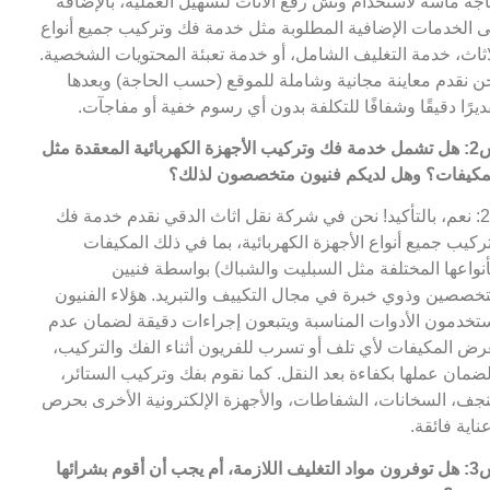
جة ماسة لاستخدام ونش رفع الاثاث لتسهيل العملية، بالإضافة
ى الخدمات الإضافية المطلوبة مثل خدمة فك وتركيب جميع أنواع
اثاث، خدمة التغليف الشامل، أو خدمة تعبئة المحتويات الشخصية.
ن نقدم معاينة مجانية وشاملة للموقع (حسب الحاجة) وبعدها
ديرًا دقيقًا وشفافًا للتكلفة بدون أي رسوم خفية أو مفاجآت.
س2: هل تشمل خدمة فك وتركيب الأجهزة الكهربائية المعقدة مثل
مكيفات؟ وهل لديكم فنيون متخصصون لذلك؟
ج2: نعم، بالتأكيد! نحن في شركة نقل اثاث الدقي نقدم خدمة فك
ركيب جميع أنواع الأجهزة الكهربائية، بما في ذلك المكيفات
أنواعها المختلفة مثل السبليت والشباك) بواسطة فنيين
خصصين وذوي خبرة في مجال التكييف والتبريد. هؤلاء الفنيون
تخدمون الأدوات المناسبة ويتبعون إجراءات دقيقة لضمان عدم
رض المكيفات لأي تلف أو تسرب للفريون أثناء الفك والتركيب،
ضمان عملها بكفاءة بعد النقل. كما نقوم بفك وتركيب الستائر،
نجف، السخانات، الشفاطات، والأجهزة الإلكترونية الأخرى بحرص
ناية فائقة.
س3: هل توفرون مواد التغليف اللازمة، أم يجب أن أقوم بشرائها