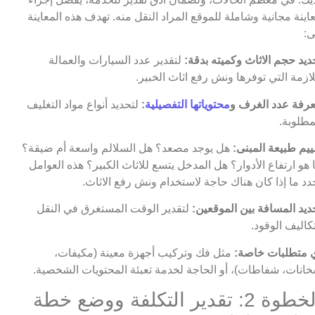
اينة مجانية وشاملة للموقع المراد النقل منه. تهدف هذه المعاينة
ى:
ديد حجم الاثاث وكميته بدقة:
لتقدير عدد السيارات والعمالة
لازمة التي توفرها ونش رفع اثاث الخبير.
رفة عدد الغرف و
محتوياتها التفصيلية
:
لتحديد أنواع مواد التغليف
مطلوبة.
ييم طبيعة المبنى:
هل يوجد مصعد؟ هل السلالم واسعة أم ضيقة؟
 هو ارتفاع الأدوار؟ هل المدخل يتسع للاثاث الكبير؟ هذه العوامل
دد ما إذا كان هناك حاجة لاستخدام ونش رفع الاثاث.
ديد المسافة بين الموقعين:
لتقدير الوقت المستغرق في النقل
كاليف الوقود.
 متطلبات خاصة:
مثل فك وتركيب أجهزة معينة (مكيفات،
انات، شفاطات)، أو الحاجة لخدمة تعبئة المحتويات الشخصية.
الخطوة 2: تقدير التكلفة ووضع خطة