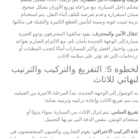
حكم داخل السيارة، مع مراعاة توزيع الأوزان بشكل صحيح،
مان استقراره وعدم تعرضه للتلف أثناء النقل. يتم استخدام
زمة تثبيت قوية ومتينة لتأمين القطع الكبيرة والثقيلة في مكانها.
انتقال الآمن والمحترف:
يقود سائقونا المحترفون وذوو الخبرة
سيارة إلى الوجهة الجديدة بأمان تام، مع الالتزام الصارم بقواعد
مرور، واختيار أفضل وأكثر المسارات أمانًا لتجنب المطبات أو
ازدحامات التي قد تؤثر على سلامة الاثاث.
الخطوة 5: التفريغ والتركيب والترتيب
لنهائي للاثاث
د الوصول إلى الوجهة الجديدة، تبدأ المرحلة الأخيرة من العملية،
ث يتم تفريغ الاثاث وإعادة تركيبه وترتيبه بعناية:
تفريغ السلس:
يتم إنزال الاثاث من السيارة، سواء يدويًا أو
ستخدام الونش، بنفس الدقة التي تم بها التحميل.
ادة التركيب الاحترافي:
يقوم النجارون والفنيون المتخصصون في