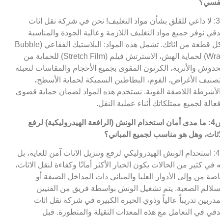
فسي؟
ج3: لا داعي للقلق بشأن مواد التغليف! نحن في شركة نقل اثاث
دقي نوفر جميع مواد التغليف اللازمة وعالية الجودة والمناسبة
لكل قطعة من اثاثك. تشمل هذه المواد: البلاستيك الفقاعي (Bubble
Wrap) لحماية الهش، الاسترتش فيلم (Stretch Film) للحماية من
خدوش والأتربة، الكرتون المقوى بجميع الأحجام والمقاسات لتعبئة
صنيف الأغراض، الفوم، البطاطين السميكة لحماية الأسطح،
لأشرطة اللاصقة القوية. نستخدم هذه المواد لضمان حماية قصوى
عالة لجميع ممتلكاتك أثناء عملية النقل.
س4: ما مدى أمان استخدام الونش (الرافعة الهيدروليكية) لرفع
اثاث، وهل هو مناسب لجميع المباني؟
ج4: استخدام الونش الهيدروليكي لرفع وتنزيل الاثاث آمن للغاية، بل
ه في كثير من الحالات يكون الخيار الأكثر أمانًا وكفاءة لنقل الاثاث،
صة من وإلى الأدوار العليا والمباني ذات المداخل الضيقة أو
سلالم الصعبة. يتم تشغيل الونش بواسطة فريق من الفنيين
مدربين تدريباً عالياً وذوي الخبرة الكبيرة في شركة نقل اثاث
دقي في التعامل مع هذه المعدات الثقيلة والمتطورة. قبل