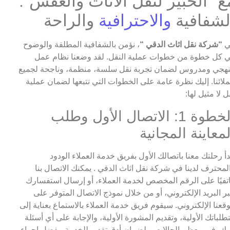
ع “الخبير لنقل الاثاث والعفش”:
لشفافية
والاحترافية
والراحة
ي
“شركة نقل اثاث الدقي “
، نؤمن بالشفافية المطلقة والوضوح
 كل خطوة من خطوات عملية النقل. لقد وضعنا نظام عمل
هجي ومدروس لضمان تجربة نقل سلسة، منظمة، وناجحة لجميع
لائنا. إليك نظرة عامة على الخطوات التي نتبعها لضمان عملية
ل لا مثيل لها:
الخطوة 1: الاتصال الأول وطلب
لمعاينة المجانية
دأ رحلتك معنا باتصالك الأول بفريق خدمة العملاء الودود
لمحترف لدينا في شركة نقل اثاث الدقي . يمكنك الاتصال بنا
تفيًا على الرقم المخصص لخدمة العملاء، أو إرسال استفسارك
ر البريد الإلكتروني، أو من خلال نموذج الاتصال المتوفر على
قعنا الإلكتروني. سيقوم فريق خدمة العملاء بالاستماع بعناية إلى
طلباتك الأولية، وتقديم المشورة الأولية، والإجابة على أي أسئلة
يك. في معظم الحالات، ولضمان أدق تقدير للخدمة، يفضل إجراء