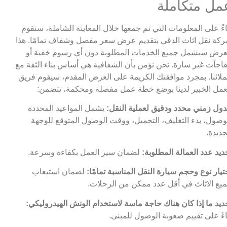
مل متكاملة
اءً على المعلومات التي تم جمعها خلال المعاينة الشاملة، ستقوم
كة نقل اثاث الدقي بتقديم عرض سعر مفصل وشفاف تمامًا. هذا
عرض سيشمل جميع الخدمات المطلوبة دون أي رسوم خفية أو
اجآت غير سارة. نحن نؤمن بأن الشفافية هي أساس بناء الثقة مع
لائنا. بمجرد موافقتك الكريمة على العرض المقدم، سيقوم فريق
عمل الخبير لدينا بوضع خطة عمل مفصلة ومحكمة، تتضمن:
ول زمني محدد ودقيق لعملية النقل:
يشمل المواعيد المحددة
وصول، بدء التغليف، التحميل، ووقت الوصول المتوقع للوجهة
جديدة.
ديد عدد العمالة المطلوبة:
لضمان سير العمل بكفاءة وسرعة.
تيار نوع وحجم سيارة النقل المناسبة تمامًا:
لضمان استيعاب
يع الاثاث في أقل عدد ممكن من الرحلات.
ديد ما إذا كان هناك حاجة ماسة لاستخدام الونش الهيدروليكي:
اءً على تقييم صعوبة الوصول للمبنى.