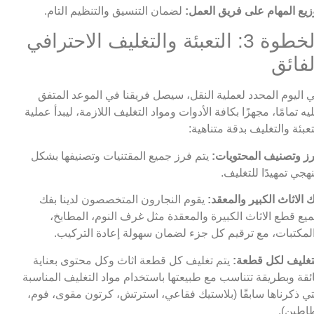
زيع المهام على فريق العمل:
لضمان التنسيق والتنظيم التام.
الخطوة 3: التعبئة والتغليف الاحترافي
لفائق
 اليوم المحدد لعملية النقل، سيصل فريقنا في الموعد المتفق
يه تمامًا، مجهزًا بكافة الأدوات ومواد التغليف اللازمة، ليبدأ عملية
تعبئة والتغليف بدقة متناهية:
ز وتصنيف المحتويات:
يتم فرز جميع المقتنيات وتصنيفها بشكل
هجي تمهيدًا للتغليف.
 الاثاث الكبير والمعقد:
يقوم النجارون المتخصصون لدينا بفك
يع قطع الاثاث الكبيرة والمعقدة مثل غرف النوم، المطابخ،
لمكتبات، مع ترقيم كل جزء لضمان سهولة إعادة التركيب.
تغليف لكل قطعة:
يتم تغليف كل قطعة اثاث وكل محتوى بعناية
ئقة وبطريقة تتناسب مع طبيعتها باستخدام مواد التغليف المناسبة
تي ذكرناها سابقًا (بلاستيك فقاعي، استرتش، كرتون مقوى، فوم،
اطين).