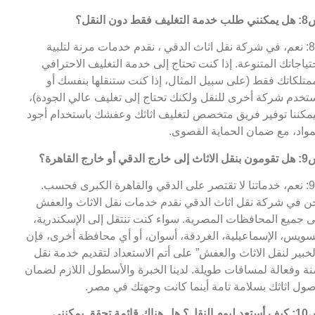
التغليف فقط دون النقل؟
ج8: نعم، في شركة نقل اثاث الدقي ، نقدم خدمات مرنة لتلبية
تياجاتك المتنوعة. إذا كنت تحتاج إلى خدمة التغليف الاحترافي
متلكاتك فقط (على سبيل المثال، إذا كنت ستنقلها بنفسك أو
تخدم شركة أخرى للنقل ولكنك تحتاج إلى تغليف عالي الجودة)،
مكننا توفير فريق متخصص لتغليف اثاثك وعفشك باستخدام أجود
مواد، مع ضمان الحماية القصوى.
 خارج الدقي أو خارج القاهرة؟
ج9: نعم، خدماتنا لا تقتصر على الدقي والقاهرة الكبرى فحسب.
ن في شركة نقل اثاث الدقي نقدم خدمات نقل الاثاث والعفش
ى جميع المحافظات المصرية. سواء كنت تنتقل إلى الإسكندرية،
سويس، الإسماعيلية، الغردقة، أسوان، أو أي محافظة أخرى، فإن
لخبير لنقل الاثاث والعفش” على أتم الاستعداد لتقديم خدمة نقل
نة وفعالة لمسافات طويلة. لدينا الخبرة والأسطول اللازم لضمان
ول اثاثك بسلامة تامة أينما كانت وجهتك في مصر.
س10: كيف أستعد ليوم النقل؟ هل هناك قائمة تحقق يمكنني