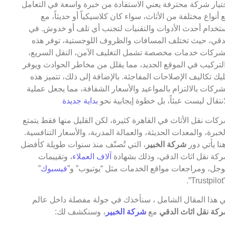
تيار شركة محترفة يعني الاستفادة من خبرة واسعة في التعامل
 أنواع مختلفة من الأثاث، سواء كان كلاسيكياً أو حديثاً، مع
تخدام أحدث الأدوات والتقنيات لتجنب أي تلف أو خدوش. في
دقي، حيث تختلف المسافات والظروف اللوجستية، توفر هذه
شركات خدمات مخصصة تشمل التغليف الآمن، النقل السريع،
لتركيب في الموقع الجديد، مما يقلل من مخاطر الحوادث ويوفر
يك تكاليف الإصلاحات المفاجئة. بالإضافة إلى ذلك، تتميز هذه
شركات بالالتزام بالمواعيد والأسعار الشفافة، مما يجعل عملية
انتقال ليست عبئاً، بل خطوة إيجابية نحو
بداية جديدة
كات نقل الأثاث في القاهرة كثيرة، لكن القليل منها فقط يتمتع
لخبرة، والمعدات الحديثة، والعمالة المدربة، والأسعار التنافسية.
نا يأتي دور
شركة الخبير
، التي تُصنّف منذ سنوات طويلة كأفضل
كة نقل اثاث الدقي، وذلك بشهادة
آلاف العملاء
، وتقييمات
جل، ومراجعات مواقع الخدمات مثل “يوتيوب” و”
فيسبوك
”
T”.
 هذا المقال الشامل ، سنأخذك في جولة مفصلة داخل عالم
كة نقل اثاث الدقي
مع
شركة الخبير
، وسنكشف لك: