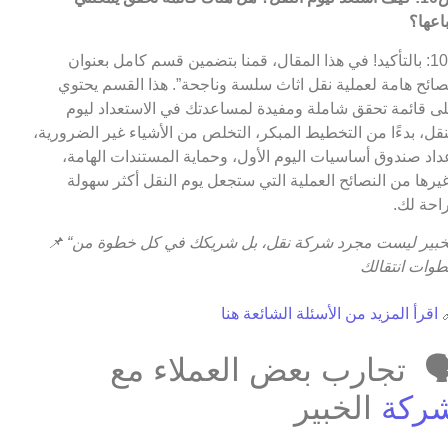
اتباعه
ج10: بالتأكيد! في هذا المقال، قمنا بتضمين قسم كامل بعنوان
“نصائح هامة لعملية نقل اثاث سلسة وناجحة”. هذا القسم يحت
على قائمة تحقق شاملة ومفيدة لمساعدتك في الاستعداد لي
النقل، بدءًا من التخطيط المبكر، التخلص من الأشياء غير الضروري
إعداد صندوق أساسيات اليوم الأول، وحماية المستندات الهام
وغيرها من النصائح العملية التي ستجعل يوم النقل أكثر سهو
وراحة ل
📌
“الخبير ليست مجرد شركة نقل، بل شريكك في كل خطوة من
خطوات انتقا
اقرأ المزيد من الأسئلة الشائعة هنا

🗣️ تجارب بعض العملاء م
الخبير
شرك