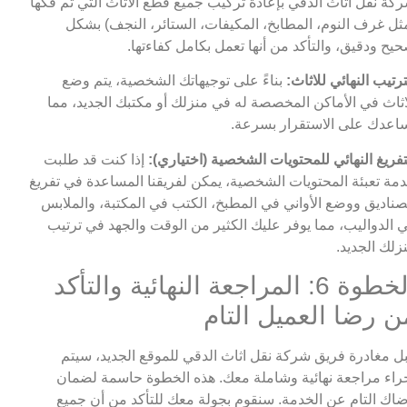
كة نقل اثاث الدقي بإعادة تركيب جميع قطع الاثاث التي تم فكها
ثل غرف النوم، المطابخ، المكيفات، الستائر، النجف) بشكل
يح ودقيق، والتأكد من أنها تعمل بكامل كفاءتها.
ترتيب النهائي للاثاث:
بناءً على توجيهاتك الشخصية، يتم وضع
اثاث في الأماكن المخصصة له في منزلك أو مكتبك الجديد، مما
اعدك على الاستقرار بسرعة.
تفريغ النهائي للمحتويات الشخصية (اختياري):
إذا كنت قد طلبت
مة تعبئة المحتويات الشخصية، يمكن لفريقنا المساعدة في تفريغ
صناديق ووضع الأواني في المطبخ، الكتب في المكتبة، والملابس
 الدواليب، مما يوفر عليك الكثير من الوقت والجهد في ترتيب
زلك الجديد.
الخطوة 6: المراجعة النهائية والتأكد
ن رضا العميل التام
ل مغادرة فريق شركة نقل اثاث الدقي للموقع الجديد، سيتم
راء مراجعة نهائية وشاملة معك. هذه الخطوة حاسمة لضمان
اك التام عن الخدمة. سنقوم بجولة معك للتأكد من أن جميع