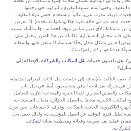
لحذر والتدابير الوقائية لضمان سلامة جميع ممتلكاتك من لحظة
ء التغليف وحتى إتمام عملية التفريغ والتركيب في وجهتها
جديدة. فريقنا مدرب تدريباً عالياً، ونستخدم أفضل مواد التغليف
حدث المعدات. في حالة نادرة جدًا (ولكنها قد تحدث)، إذا تعرض
 من ممتلكاتك لأي ضرر مباشر نتيجة لخطأ من جانبنا أثناء عملية
نقل، فإننا نتحمل المسؤولية الكاملة عن هذا الضرر ونعمل على
ويض العميل بشكل عادل وفقًا لسياساتنا المتفق عليها والمعلنة
بقًا. هدفنا هو تركك راضيًا تمامًا.
مون خدمات
نقل للمكاتب والشركات
بالإضافة إلى
منازل؟
ج7: نعم، بالتأكيد! بالإضافة إلى خدمات نقل الاثاث المنزلي الشاملة،
ن في شركة نقل اثاث الدقي متخصصون أيضًا في نقل اثاث
مكاتب والعفش التجاري. لدينا الخبرة والمعدات اللازمة للتعامل
 المكاتب الكبيرة، محطات العمل، الخزائن، ملفات المستندات،
أجهزة الإلكترونية الخاصة بالمكاتب، وغرف الاجتماعات. نحن ندرك
مية تقليل فترة التوقف عن العمل للمؤسسات، ولذلك نعمل بجد
مان عملية نقل سريعة وفعالة ومخططة بعناية
للمكاتب
لشركات
.