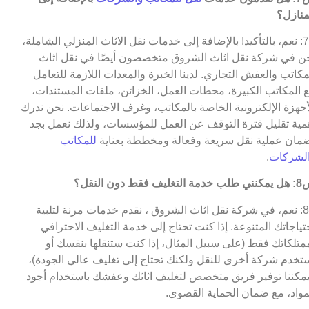
منازل؟
ج7: نعم، بالتأكيد! بالإضافة إلى خدمات نقل الاثاث المنزلي الشاملة،
ن في شركة نقل اثاث الشروق متخصصون أيضًا في نقل اثاث
مكاتب والعفش التجاري. لدينا الخبرة والمعدات اللازمة للتعامل
 المكاتب الكبيرة، محطات العمل، الخزائن، ملفات المستندات،
أجهزة الإلكترونية الخاصة بالمكاتب، وغرف الاجتماعات. نحن ندرك
مية تقليل فترة التوقف عن العمل للمؤسسات، ولذلك نعمل بجد
مان عملية نقل سريعة وفعالة ومخططة بعناية
للمكاتب
لشركات
.
التغليف فقط دون النقل؟
ج8: نعم، في شركة نقل اثاث الشروق ، نقدم خدمات مرنة لتلبية
تياجاتك المتنوعة. إذا كنت تحتاج إلى خدمة التغليف الاحترافي
متلكاتك فقط (على سبيل المثال، إذا كنت ستنقلها بنفسك أو
تخدم شركة أخرى للنقل ولكنك تحتاج إلى تغليف عالي الجودة)،
مكننا توفير فريق متخصص لتغليف اثاثك وعفشك باستخدام أجود
مواد، مع ضمان الحماية القصوى.