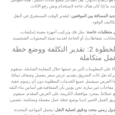
دد ما إذا كان هناك حاجة لاستخدام ونش رفع الاثاث.
ديد المسافة بين الموقعين:
لتقدير الوقت المستغرق في النقل
كاليف الوقود.
 متطلبات خاصة:
مثل فك وتركيب أجهزة معينة (مكيفات،
انات، شفاطات)، أو الحاجة لخدمة تعبئة المحتويات الشخصية.
الخطوة 2: تقدير التكلفة ووضع خطة
مل متكاملة
اءً على المعلومات التي تم جمعها خلال المعاينة الشاملة، ستقوم
كة نقل اثاث الشروق بتقديم عرض سعر مفصل وشفاف تمامًا.
ا العرض سيشمل جميع الخدمات المطلوبة دون أي رسوم خفية
 مفاجآت غير سارة. نحن نؤمن بأن الشفافية هي أساس بناء الثقة
 عملائنا. بمجرد موافقتك الكريمة على العرض المقدم، سيقوم
يق العمل الخبير لدينا بوضع خطة عمل مفصلة ومحكمة، تتضمن:
ول زمني محدد ودقيق لعملية النقل:
يشمل المواعيد المحددة