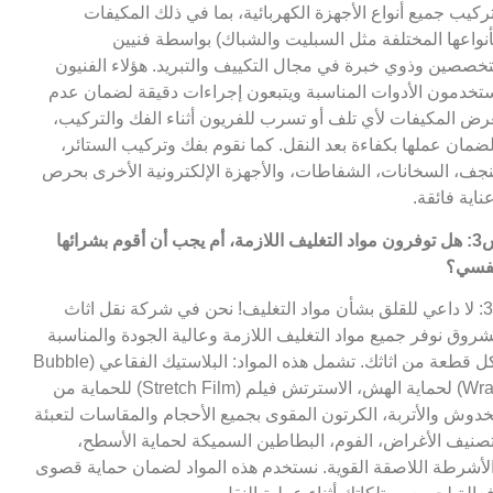
ركيب جميع أنواع الأجهزة الكهربائية، بما في ذلك المكيفات
أنواعها المختلفة مثل السبليت والشباك) بواسطة فنيين
خصصين وذوي خبرة في مجال التكييف والتبريد. هؤلاء الفنيون
تخدمون الأدوات المناسبة ويتبعون إجراءات دقيقة لضمان عدم
رض المكيفات لأي تلف أو تسرب للفريون أثناء الفك والتركيب،
ضمان عملها بكفاءة بعد النقل. كما نقوم بفك وتركيب الستائر،
نجف، السخانات، الشفاطات، والأجهزة الإلكترونية الأخرى بحرص
ناية فائقة.
س3: هل توفرون مواد التغليف اللازمة، أم يجب أن أقوم بشرائها
فسي؟
ج3: لا داعي للقلق بشأن مواد التغليف! نحن في شركة نقل اثاث
شروق نوفر جميع مواد التغليف اللازمة وعالية الجودة والمناسبة
لكل قطعة من اثاثك. تشمل هذه المواد: البلاستيك الفقاعي (Bubble
Wrap) لحماية الهش، الاسترتش فيلم (Stretch Film) للحماية من
خدوش والأتربة، الكرتون المقوى بجميع الأحجام والمقاسات لتعبئة
صنيف الأغراض، الفوم، البطاطين السميكة لحماية الأسطح،
لأشرطة اللاصقة القوية. نستخدم هذه المواد لضمان حماية قصوى