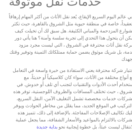
خدمات نقل موثوقة
ي عالم اليوم السريع الإيقاع، يُعد نقل الأثاث من أكثر المهام إرهاقاً
عقيداً، خاصة في منطقة حيوية مثل الشروق بالقاهرة، حيث تكثر
شوارع المزدحمة والمباني الكثيفة. هل سبق لك أن تخيلت كيف
كن أن يتحول هذا التحدي إلى تجربة سلسة وآمنة؟ هنا يأتي دور
كة نقل أثاث محترفة في الشروق ، التي ليست مجرد مزود
مة، بل شريك موثوق يضمن حماية ممتلكاتك الثمينة وتوفير وقتك
هدك
تيار شركة محترفة يعني الاستفادة من خبرة واسعة في التعامل
 أنواع مختلفة من الأثاث، سواء كان كلاسيكياً أو حديثاً، مع
تخدام أحدث الأدوات والتقنيات لتجنب أي تلف أو خدوش. في
شروق ، حيث تختلف المسافات والظروف اللوجستية، توفر هذه
شركات خدمات مخصصة تشمل التغليف الآمن، النقل السريع،
لتركيب في الموقع الجديد، مما يقلل من مخاطر الحوادث ويوفر
يك تكاليف الإصلاحات المفاجئة. بالإضافة إلى ذلك، تتميز هذه
شركات بالالتزام بالمواعيد والأسعار الشفافة، مما يجعل عملية
انتقال ليست عبئاً، بل خطوة إيجابية نحو
بداية جديدة