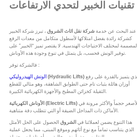
تقنيات الخبير لتحدي الارتفاعات
عند البحث عن خدمة
شركة نقل اثاث الشروق
، تبرز شركة الخبير
كشركة رائدة بفضل امتلاكها لأسطول متكامل من معدات الرفع
لمصممة لمختلف الاحتياجات الهندسية. لا يقتصر تميز “الخبير” على
توفير الونش فحسب، بل يتمثل في تنوع وجودة هذه الأوناش.
فالشركة توفر :
الذي يتميز بالقدرة على رفع
(Hydraulic Lifts)
الونش الهيدروليكي
أوزان هائلة بثبات تام حتى الطوابق الشاهقة، وهو مثالي للقطع
الثقيلة كخزائن المطبخ والأجهزة الكهربائية الكبيرة.
الأصغر حجماً والأكثر مرونة في
الأوناش الكهربائية (Electric Lifts)
الأماكن ذات المداخل الضيقة أو التي تتطلب دقة متناهية.
هذا التنوع يضمن لعملائنا في
الشروق
الحصول على الحل الأمثل
الذي يتناسب تماماً مع نوع أثاثهم وموقع المبنى، مما يجعل عملية
النقل سريعة، آمنة، وخالية من أي تلفيات محتملة.