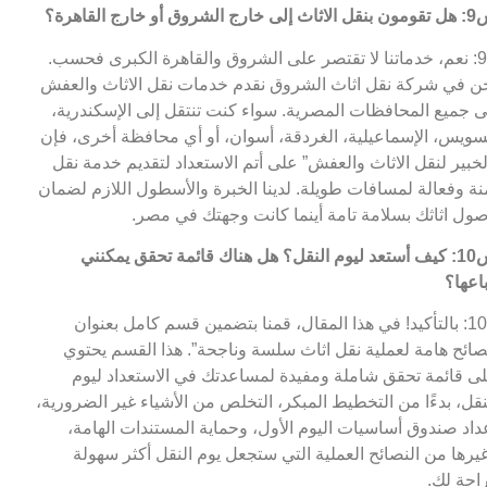
 خارج الشروق أو خارج القاهرة؟
ج9: نعم، خدماتنا لا تقتصر على الشروق والقاهرة الكبرى فحسب.
ن في شركة نقل اثاث الشروق نقدم خدمات نقل الاثاث والعفش
ى جميع المحافظات المصرية. سواء كنت تنتقل إلى الإسكندرية،
سويس، الإسماعيلية، الغردقة، أسوان، أو أي محافظة أخرى، فإن
لخبير لنقل الاثاث والعفش” على أتم الاستعداد لتقديم خدمة نقل
نة وفعالة لمسافات طويلة. لدينا الخبرة والأسطول اللازم لضمان
ول اثاثك بسلامة تامة أينما كانت وجهتك في مصر.
س10: كيف أستعد ليوم النقل؟ هل هناك قائمة تحقق يمكنني
باعها؟
ج10: بالتأكيد! في هذا المقال، قمنا بتضمين قسم كامل بعنوان
صائح هامة لعملية نقل اثاث سلسة وناجحة”. هذا القسم يحتوي
ى قائمة تحقق شاملة ومفيدة لمساعدتك في الاستعداد ليوم
نقل، بدءًا من التخطيط المبكر، التخلص من الأشياء غير الضرورية،
داد صندوق أساسيات اليوم الأول، وحماية المستندات الهامة،
يرها من النصائح العملية التي ستجعل يوم النقل أكثر سهولة
احة لك.