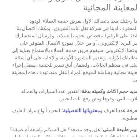
لمعاينة المجانية
دأ رحلتك معنا باتصالك الأول بفريق خدمة العملاء الودود
لمحترف لدينا في شركة نقل اثاث الشروق . يمكنك الاتصال بنا
تفيًا على الرقم المخصص لخدمة العملاء، أو إرسال استفسارك
ر البريد الإلكتروني، أو من خلال نموذج الاتصال المتوفر على
قعنا الإلكتروني. سيقوم فريق خدمة العملاء بالاستماع بعناية إلى
طلباتك الأولية، وتقديم المشورة الأولية، والإجابة على أي أسئلة
يك. في معظم الحالات، ولضمان أدق تقدير للخدمة، يفضل إجراء
اينة مجانية وشاملة للموقع المراد النقل منه. تهدف هذه المعاينة
ى:
ديد حجم الاثاث وكميته بدقة:
لتقدير عدد السيارات والعمالة
لازمة التي توفرها ونش رفع اثاث الخبير.
رفة عدد الغرف و
محتوياتها التفصيلية
:
لتحديد أنواع مواد التغليف
مطلوبة.
ييم طبيعة المبنى:
هل يوجد مصعد؟ هل السلالم واسعة أم ضيقة؟
 هو ارتفاع الأدوار؟ هل المدخل يتسع للاثاث الكبير؟ هذه العوامل