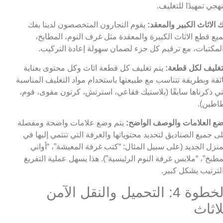
هجي تمهيدًا للتغليف.
 الاثاث الكبير والمعقد:
يقوم النجارون المتخصصون لدينا بفك
يع قطع الاثاث الكبيرة والمعقدة مثل غرف النوم، المطابخ،
لمكتبات، مع ترقيم كل جزء لضمان سهولة إعادة التركيب.
تغليف لكل قطعة:
يتم تغليف كل قطعة اثاث وكل محتوى بعناية
ئقة وبطريقة تتناسب مع طبيعتها باستخدام مواد التغليف المناسبة
تي ذكرناها سابقًا (بلاستيك فقاعي، استرتش، كرتون مقوى، فوم،
اطين).
ع العلامات والوصف الواضح:
يتم وضع علامات واضحة ومفصلة
ى جميع الصناديق لتحديد محتوياتها والغرفة التي تنتمي إليها في
منزل الجديد (على سبيل المثال: “كتب غرفة المعيشة”، “أواني
مطبخ”، “ملابس غرفة النوم الرئيسية”). هذا يسهل عملية التفريغ
لترتيب بشكل كبير.
الخطوة 4: التحميل والنقل الآمن
لاثاث