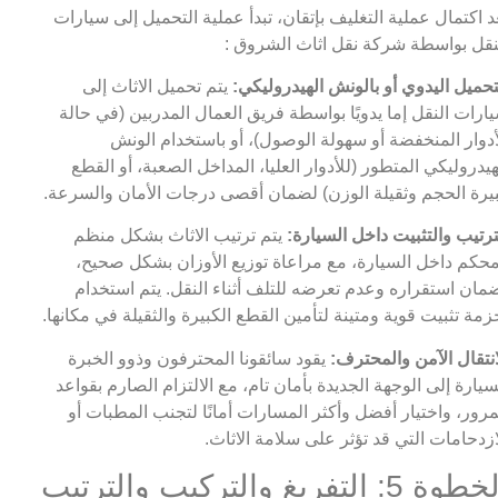
د اكتمال عملية التغليف بإتقان، تبدأ عملية التحميل إلى سيارات
نقل بواسطة شركة نقل اثاث الشروق :
تحميل اليدوي أو بالونش الهيدروليكي:
يتم تحميل الاثاث إلى
ارات النقل إما يدويًا بواسطة فريق العمال المدربين (في حالة
أدوار المنخفضة أو سهولة الوصول)، أو باستخدام الونش
هيدروليكي المتطور (للأدوار العليا، المداخل الصعبة، أو القطع
يرة الحجم وثقيلة الوزن) لضمان أقصى درجات الأمان والسرعة.
ترتيب والتثبيت داخل السيارة:
يتم ترتيب الاثاث بشكل منظم
حكم داخل السيارة، مع مراعاة توزيع الأوزان بشكل صحيح،
مان استقراره وعدم تعرضه للتلف أثناء النقل. يتم استخدام
زمة تثبيت قوية ومتينة لتأمين القطع الكبيرة والثقيلة في مكانها.
انتقال الآمن والمحترف:
يقود سائقونا المحترفون وذوو الخبرة
سيارة إلى الوجهة الجديدة بأمان تام، مع الالتزام الصارم بقواعد
مرور، واختيار أفضل وأكثر المسارات أمانًا لتجنب المطبات أو
ازدحامات التي قد تؤثر على سلامة الاثاث.
الخطوة 5: التفريغ والتركيب والترتيب