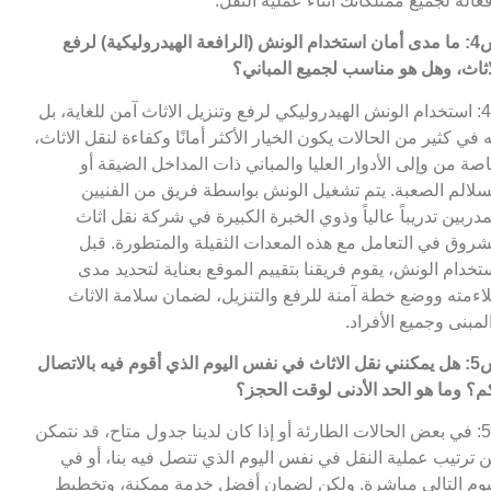
عالة لجميع ممتلكاتك أثناء عملية النقل.
س4: ما مدى أمان استخدام الونش (الرافعة الهيدروليكية) لرفع
اثاث، وهل هو مناسب لجميع المباني؟
ج4: استخدام الونش الهيدروليكي لرفع وتنزيل الاثاث آمن للغاية، بل
ه في كثير من الحالات يكون الخيار الأكثر أمانًا وكفاءة لنقل الاثاث،
صة من وإلى الأدوار العليا والمباني ذات المداخل الضيقة أو
سلالم الصعبة. يتم تشغيل الونش بواسطة فريق من الفنيين
مدربين تدريباً عالياً وذوي الخبرة الكبيرة في شركة نقل اثاث
شروق في التعامل مع هذه المعدات الثقيلة والمتطورة. قبل
تخدام الونش، يقوم فريقنا بتقييم الموقع بعناية لتحديد مدى
اءمته ووضع خطة آمنة للرفع والتنزيل، لضمان سلامة الاثاث
لمبنى وجميع الأفراد.
س5: هل يمكنني نقل الاثاث في نفس اليوم الذي أقوم فيه بالاتصال
م؟ وما هو الحد الأدنى لوقت الحجز؟
ج5: في بعض الحالات الطارئة أو إذا كان لدينا جدول متاح، قد نتمكن
 ترتيب عملية النقل في نفس اليوم الذي تتصل فيه بنا، أو في
يوم التالي مباشرة. ولكن لضمان أفضل خدمة ممكنة، وتخطيط