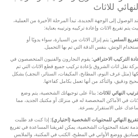
لنهائي للاثاث
د الوصول إلى الوجهة الجديدة، تبدأ المرحلة الأخيرة من العملية،
ث يتم تفريغ الاثاث وإعادة تركيبه وترتيبه بعناية:
تفريغ السلس:
يتم إنزال الاثاث من السيارة، سواء يدويًا أو
ستخدام الونش، بنفس الدقة التي تم بها التحميل.
ادة التركيب الاحترافي:
يقوم النجارون والفنيون المتخصصون في
كة نقل اثاث الشروق بإعادة تركيب جميع قطع الاثاث التي تم
ها (مثل غرف النوم، المطابخ، المكيفات، الستائر، النجف) بشكل
يح ودقيق، والتأكد من أنها تعمل بكامل كفاءتها.
ترتيب النهائي للاثاث:
بناءً على توجيهاتك الشخصية، يتم وضع
اثاث في الأماكن المخصصة له في منزلك أو مكتبك الجديد، مما
اعدك على الاستقرار بسرعة.
تفريغ النهائي للمحتويات الشخصية (اختياري):
إذا كنت قد طلبت
مة تعبئة المحتويات الشخصية، يمكن لفريقنا المساعدة في تفريغ
صناديق ووضع الأواني في المطبخ، الكتب في المكتبة، والملابس