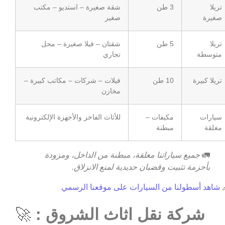
شقة صغيرة – استديو – مكتب
3 طن
تريلا
صغير
صغيرة
شقتان – فيلا صغيرة – محل
5 طن
تريلا
تجاري
متوسطة
فيلات – شركات – مكاتب كبيرة –
10 طن
تريلا كبيرة
مخازن
للأثاث الفاخر والأجهزة الإلكترونية
مكيفات –
سيارات
مبطنة
مغلقة
جميع سياراتنا مغلقة، مبطنة من الداخل، ومزودة
🚛
بأحزمة تثبيت وقضبان حديدية لمنع الانزلاق.
شاهد أسطولنا من السيارات على موقعنا الرسمي

🚀
شركة نقل اثاث الشروق :