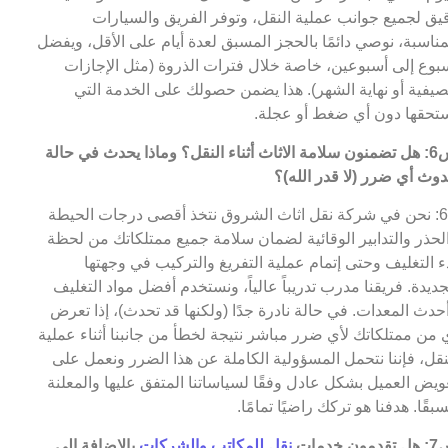
يق لجميع جوانب عملية النقل، وتوفر الفريق والسيارات
مناسبة، نوصي دائمًا بالحجز المسبق لعدة أيام على الأقل، ويفضل
بوع إلى أسبوعين، خاصة خلال فترات الذروة (مثل الإجازات
صيفية أو نهاية الشهر). هذا يضمن حصولك على الخدمة التي
تحقها دون أي ضغط أو عجلة.
س6: هل تضمنون سلامة الاثاث أثناء النقل؟ وماذا يحدث في حالة
وث أي ضرر (لا قدر الله)؟
ج6: نحن في شركة نقل اثاث الشروق نتخذ أقصى درجات الحيطة
لحذر والتدابير الوقائية لضمان سلامة جميع ممتلكاتك من لحظة
ء التغليف وحتى إتمام عملية التفريغ والتركيب في وجهتها
جديدة. فريقنا مدرب تدريباً عالياً، ونستخدم أفضل مواد التغليف
حدث المعدات. في حالة نادرة جدًا (ولكنها قد تحدث)، إذا تعرض
 من ممتلكاتك لأي ضرر مباشر نتيجة لخطأ من جانبنا أثناء عملية
نقل، فإننا نتحمل المسؤولية الكاملة عن هذا الضرر ونعمل على
ويض العميل بشكل عادل وفقًا لسياساتنا المتفق عليها والمعلنة
بقًا. هدفنا هو تركك راضيًا تمامًا.
مون خدمات
نقل للمكاتب والشركات
بالإضافة إلى