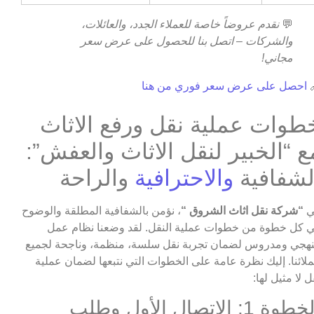
نقدم عروضاً خاصة للعملاء الجدد، والعائلات،
💬
والشركات – اتصل بنا للحصول على عرض سعر
مجاني!
احصل على عرض سعر فوري من هنا

خطوات عملية نقل ورفع الاثا
مع “الخبير لنقل الاثاث والعفش”
والراحة
والاحترافية
الشفافي
، نؤمن بالشفافية المطلقة والوضوح
“شركة نقل اثاث الشروق “
ف
في كل خطوة من خطوات عملية النقل. لقد وضعنا نظام ع
منهجي ومدروس لضمان تجربة نقل سلسة، منظمة، وناجحة لجم
عملائنا. إليك نظرة عامة على الخطوات التي نتبعها لضمان عمل
نقل لا مثيل له
الخطوة 1: الاتصال الأول وطلب