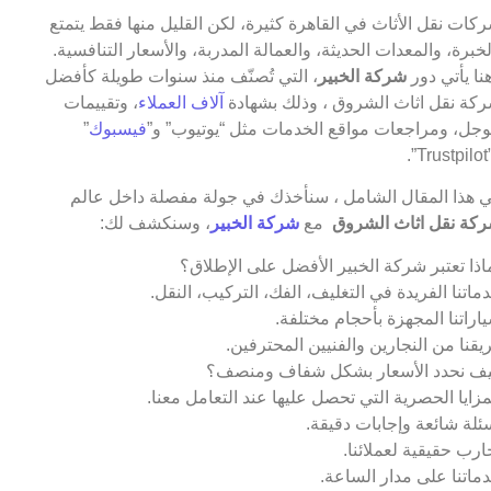
كات نقل الأثاث في القاهرة كثيرة، لكن القليل منها فقط يتمتع
لخبرة، والمعدات الحديثة، والعمالة المدربة، والأسعار التنافسية.
نا يأتي دور
شركة الخبير
، التي تُصنّف منذ سنوات طويلة كأفضل
كة نقل اثاث الشروق ، وذلك بشهادة
آلاف العملاء
، وتقييمات
جل، ومراجعات مواقع الخدمات مثل “يوتيوب” و”
فيسبوك
”
T”.
 هذا المقال الشامل ، سنأخذك في جولة مفصلة داخل عالم
كة نقل اثاث الشروق
مع
شركة الخبير
، وسنكشف لك:
اذا تعتبر شركة الخبير الأفضل على الإطلاق؟
ماتنا الفريدة في التغليف، الفك، التركيب، النقل.
اراتنا المجهزة بأحجام مختلفة.
يقنا من النجارين والفنيين المحترفين.
ف نحدد الأسعار بشكل شفاف ومنصف؟
مزايا الحصرية التي تحصل عليها عند التعامل معنا.
ئلة شائعة وإجابات دقيقة.
ارب حقيقية لعملائنا.
ماتنا على مدار الساعة.