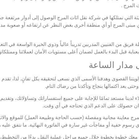
 المرج .
ة التي نمتلكها في شركة نقل اثاث المرج الوصول إلى أدوار مرتفعة جدً
 أي مبنى المرج أو أي منطقة أخرى بغض النظر عن ارتفاعه أو صعوبة مدخ
ريق من الفنيين المدربين تدريباً عالياً وذوي الخبرة الواسعة في التعا
عناية قبل البدء بالعمل لضمان أعلى مستويات الأمان لعملائنا وممتلكا
لويتنا القصوى وهدفنا الأسمى الذي نسعى لتحقيقه بكل تفانٍ. لذا، تقدم
تى بعد اكتمالها بنجاح وتأكدنا من رضاك التام.
 لدينا مستعد تمامًا للإجابة على جميع استفساراتك وتساؤلاتك، وتقد
مان حصولك على الدعم الذي تحتاجه في أي وقت.
ج معاينة مجانية ومفصلة (حسب الحاجة وطبيعة العمل) للموقع والاثاث،
 أي رسوم خفية أو مفاجآت غير سارة في الفاتورة النهائية. ما نتفق عليه ه
عك خطوة بخطوة خلال جميع مراحل عملية النقل. بدءًا من التخطيط، مرور