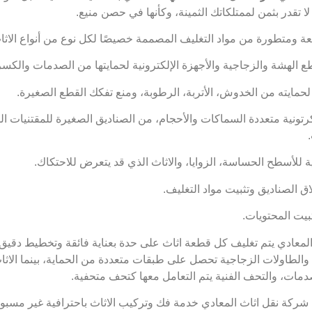
ا تقدر بثمن لممتلكاتك الثمينة، وكأنها في حصن منيع.
ومتطورة من مواد التغليف المصممة خصيصًا لكل نوع من أنواع الاثاث
 الهشة والزجاجية والأجهزة الإلكترونية لحمايتها من الصدمات والكسر
لحمايته من الخدوش، الأتربة، الرطوبة، ومنع تفكك القطع الصغيرة.
تونية متعددة السماكات والأحجام، من الصناديق الصغيرة للمقتنيات ا
لأسطح الحساسة، الزوايا، والاثاث الذي قد يتعرض للاحتكاك.
 الصناديق وتثبيت مواد التغليف.
بيت المحتويات.
معادي يتم تغليف كل قطعة اثاث على حدة بعناية فائقة وتخطيط دقيق،
ا والطاولات الزجاجية تحصل على طبقات متعددة من الحماية، بينما الاث
لصدمات، والتحف الفنية يتم التعامل معها كتحف متحفية.
شركة نقل اثاث المعادي خدمة فك وتركيب الاثاث باحترافية غير مسبوقة