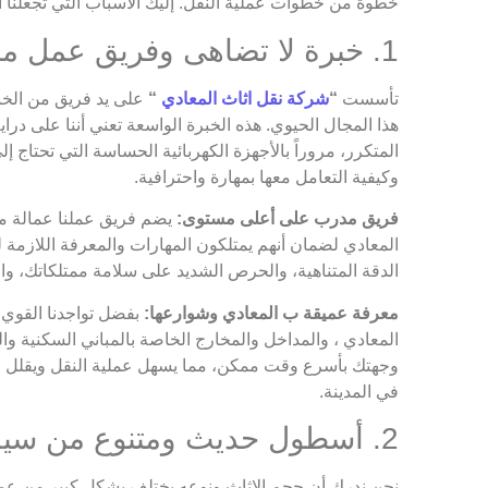
خطوة من خطوات عملية النقل. إليك الأسباب التي تجعلنا ال
1. خبرة لا تضاهى وفريق عمل محترف ومدرب
تأسست
“
شركة نقل اثاث المعادي
“
على يد فريق من الخبر
هذا المجال الحيوي. هذه الخبرة الواسعة تعني أننا على دراية
المتكرر، مروراً بالأجهزة الكهربائية الحساسة التي تحتاج 
وكيفية التعامل معها بمهارة واحترافية.
فريق مدرب على أعلى مستوى:
يضم فريق عملنا عمالة مدر
المعادي لضمان أنهم يمتلكون المهارات والمعرفة اللازمة ل
الدقة المتناهية، والحرص الشديد على سلامة ممتلكاتك، وال
معرفة عميقة ب المعادي وشوارعها:
بفضل تواجدنا القوي و
المعادي ، والمداخل والمخارج الخاصة بالمباني السكنية وال
وجهتك بأسرع وقت ممكن، مما يسهل عملية النقل ويقلل من أي
في المدينة.
2. أسطول حديث ومتنوع من سيارات النقل المجهزة خصيصاً
نحن ندرك أن حجم الاثاث ونوعه يختلف بشكل كبير من عميل