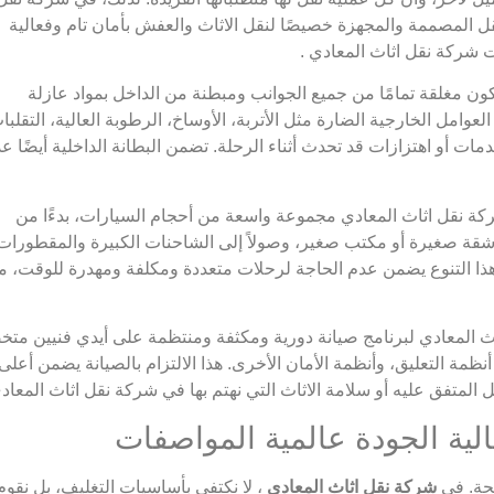
نقل المصممة والمجهزة خصيصًا لنقل الاثاث والعفش بأمان تام وفعالية
شركة نقل اثاث المعادي .
ون مغلقة تمامًا من جميع الجوانب ومبطنة من الداخل بمواد عازلة
امل الخارجية الضارة مثل الأتربة، الأوساخ، الرطوبة العالية، التقلبا
مات أو اهتزازات قد تحدث أثناء الرحلة. تضمن البطانة الداخلية أيضًا ع
ركة نقل اثاث المعادي مجموعة واسعة من أحجام السيارات، بدءًا من
قة صغيرة أو مكتب صغير، وصولاً إلى الشاحنات الكبيرة والمقطورات
ا التنوع يضمن عدم الحاجة لرحلات متعددة ومكلفة ومهدرة للوقت، مما 
المعادي لبرنامج صيانة دورية ومكثفة ومنتظمة على أيدي فنيين متخ
مة التعليق، وأنظمة الأمان الأخرى. هذا الالتزام بالصيانة يضمن أعلى
لمتفق عليه أو سلامة الاثاث التي نهتم بها في شركة نقل اثاث المعادي
جحة. في
شركة نقل اثاث المعادي
، لا نكتفي بأساسيات التغليف، بل نق