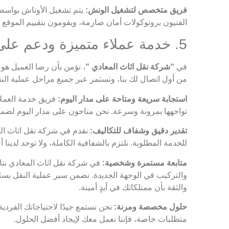
فريق متخصص لتشغيل الونش:
يتم تشغيل الأوناش بواسطة ف
الفنيون بروتوكولات أمان صارمة، ويقومون بتقييم الموقع ب
5. خدمة عملاء متميزة ودعم على مدار الساعة
في
“شركة نقل اثاث المعادي “
، نؤمن بأن رضا العميل هو 
من أول اتصال لك بنا، وتستمر عبر جميع مراحل عملية النقل
استجابة سريعة ومتاحة على مدار اليوم:
فريق خدمة العملاء
تواجهها بمرونة وسرعة. نحن متاحون على مدار اليوم لض
تقدير دقيق وشفاف للتكاليف:
نقدم في شركة نقل اثاث المع
للخدمة المطلوبة. نلتزم بالشفافية الكاملة، ولا توجد لدينا
متابعة مستمرة وشخصية:
في شركة نقل اثاث المعادي نتابع
والتركيب في الوجهة الجديدة. نضمن سير عملية النقل بسلاس
والثقة بأن ممتلكاتك في أيدٍ أمينة.
حلول مخصصة ومرنة:
نحن نستمع جيدًا لاحتياجاتك الفردي
متطلبات خاصة، فإننا نعمل معك لإيجاد أفضل الحلول.