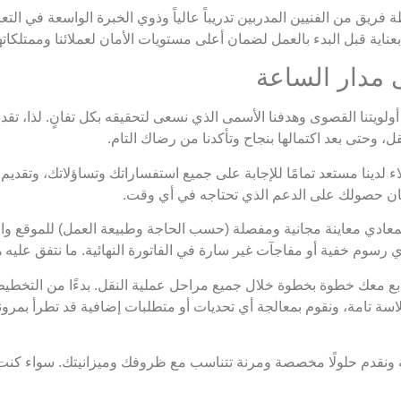
ريق من الفنيين المدربين تدريباً عالياً وذوي الخبرة الواسعة في التعا
عناية قبل البدء بالعمل لضمان أعلى مستويات الأمان لعملائنا وممتلكا
أولويتنا القصوى وهدفنا الأسمى الذي نسعى لتحقيقه بكل تفانٍ. لذا، ت
، وحتى بعد اكتمالها بنجاح وتأكدنا من رضاك التام.
 لدينا مستعد تمامًا للإجابة على جميع استفساراتك وتساؤلاتك، وتقد
مان حصولك على الدعم الذي تحتاجه في أي وقت.
ادي معاينة مجانية ومفصلة (حسب الحاجة وطبيعة العمل) للموقع والاثا
 أي رسوم خفية أو مفاجآت غير سارة في الفاتورة النهائية. ما نتفق عليه ه
 معك خطوة بخطوة خلال جميع مراحل عملية النقل. بدءًا من التخطيط، مر
ة تامة، ونقوم بمعالجة أي تحديات أو متطلبات إضافية قد تطرأ بمرونة 
ة ونقدم حلولًا مخصصة ومرنة تتناسب مع ظروفك وميزانيتك. سواء كنت ت