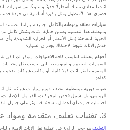
اثاث المعادي نمتلك أسطولًا حديثًا ومتنوعًا من سيارات ال
قصوى. هذا الأسطول يمثل ركيزة أساسية في جودة خدمات 
سيارات مغلقة ومبطنة بالكامل:
جميع سياراتنا مصممة لتك
ومبطنة. هذا التصميم يضمن حماية الاثاث بشكل كامل من العو
الجوية المفاجئة (مثل الأمطار أو الحرارة الشديدة)، وأي صد
خدش الاثاث نتيجة الاحتكاك بجدران السيارة.
أحجام مختلفة لتناسب كافة الاحتياجات:
يتوفر لدينا في ش
السيارات الصغيرة والمتوسطة التي تناسب نقل محتويات ش
المصممة لنقل اثاث فيلا كاملة أو مكاتب شركات ضخمة. هذ
كفاءة.
صيانة دورية ومنتظمة:
تخضع جميع سيارات شركة نقل اثاث 
الروتيني، بل تشمل فحص المحركات، الفرامل، الإطارات، أنظ
احتمالية حدوث أي أعطال مفاجئة قد تؤثر على جدول النقل ا
3. تقنيات تغليف متقدمة ومواد عالية الجودة عالمية المواصفات
التغليف
هو حجر الزاوية في عملية نقل الاثاث الآمنة والنا