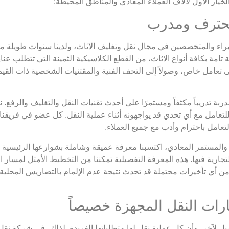
خيار الأول لآلاف العملاء المعادي والمناطق المحيطة:
اء والمتخصصين في مجال نقل وتغليف الاثاث، ولدينا سنوات طويلة من 
 تامة بكافة أنواع الاثاث، من القطع الكلاسيكية الثمينة التي تتطلب عنا
إلى تعامل خاص، وصولاً إلى التحف الفنية والمقتنيات الشخصية ذات القي
بة تدريباً مكثفاً ومستمرًا على أحدث تقنيات النقل والتغليف والرفع
لتعامل مع أي تحدي قد يواجهونه أثناء عملية النقل. كل عضو في فريقنا 
تعامل باحترام وأدب مع جميع العملاء.
المستمر المعادي، اكتسبنا معرفة عميقة وشاملة بشوارعها الرئيسية وال
تجارية فيها. هذه المعرفة التفصيلية تمكننا من التخطيط الأمثل لمسار 
 تأخيرات محتملة قد تحدث نتيجة عدم الإلمام بالتضاريس المحلية. كما أ
 لآخر، وأن كل عملية نقل لها متطلباتها الفريدة. لذلك، في شركة نقل