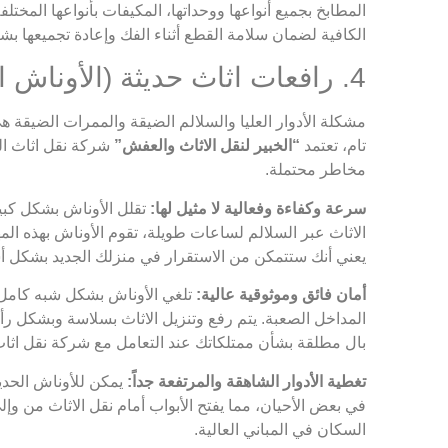
المطابخ بجميع أنواعها ووحداتها، المكيفات بأنواعها المختل
الكافية لضمان سلامة القطع أثناء الفك وإعادة تجميعها بش
4. رافعات اثاث حديثة (الأوناش الهيدروليكية) للوصول الآمن والفعال
مشكلة الأدوار العليا والسلالم الضيقة والممرات الضيقة ه
تام، تعتمد
“الخبير لنقل الاثاث والعفش”
شركة نقل اثاث ا
مخاطر محتملة.
سرعة وكفاءة وفعالية لا مثيل لها:
تقلل الأوناش بشكل كبير
الاثاث عبر السلالم لساعات طويلة، تقوم الأوناش بهذه الم
يعني أنك ستتمكن من الاستقرار في منزلك الجديد بشكل أ
أمان فائق وموثوقية عالية:
تلغي الأوناش بشكل شبه كامل خ
المداخل الصعبة. يتم رفع وتنزيل الاثاث بسلاسة وبشكل رأ
بال مطلقة بشأن ممتلكاتك عند التعامل مع شركة نقل اثاث
تغطية الأدوار الشاهقة والمرتفعة جداً:
يمكن للأوناش الحديث
في بعض الأحيان، مما يفتح الأبواب أمام نقل الاثاث من و
السكان في المباني العالية.