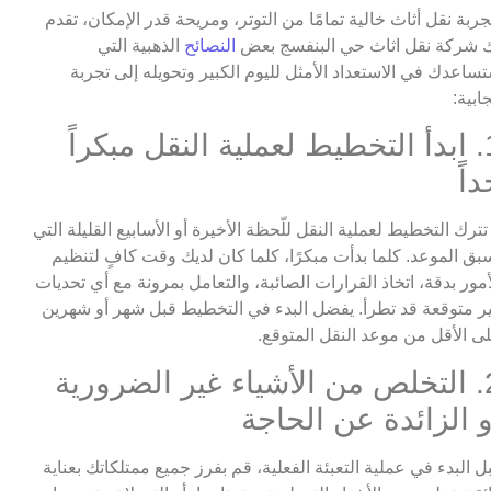
جربة نقل أثاث خالية تمامًا من التوتر، ومريحة قدر الإمكان، تقدم
 شركة نقل اثاث حي البنفسج بعض
النصائح
الذهبية التي
ساعدك في الاستعداد الأمثل لليوم الكبير وتحويله إلى تجربة
جابية:
1. ابدأ التخطيط لعملية النقل مبكراً
داً
 تترك التخطيط لعملية النقل للّحظة الأخيرة أو الأسابيع القليلة التي
بق الموعد. كلما بدأت مبكرًا، كلما كان لديك وقت كافٍ لتنظيم
أمور بدقة، اتخاذ القرارات الصائبة، والتعامل بمرونة مع أي تحديات
ر متوقعة قد تطرأ. يفضل البدء في التخطيط قبل شهر أو شهرين
ى الأقل من موعد النقل المتوقع.
2. التخلص من الأشياء غير الضرورية
و الزائدة عن الحاجة
ل البدء في عملية التعبئة الفعلية، قم بفرز جميع ممتلكاتك بعناية