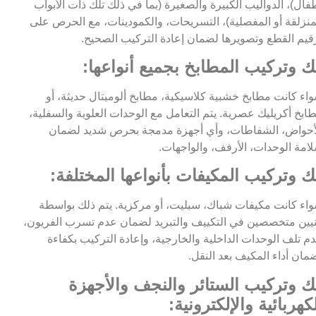
فال)، الدواليب الكبيرة والصغيرة (بما في ذلك تلك ذات الأبواب
منزلقة أو المفصلية)، التسريحات، والكمودينات، مع الحرص على
قيم القطع وتصويرها لضمان إعادة التركيب الصحيح.
ك وتركيب المطابخ بجميع أنواعها:
اء كانت مطابخ خشبية كلاسيكية، مطابخ ألوميتال حديثة، أو
ابخ أكريليك عصرية. يتم التعامل مع الوحدات العلوية والسفلية،
أحواض، الشفاطات، وأي أجهزة مدمجة بحرص شديد لضمان
امة الوحدات، الأرفف، والواجهات.
ك وتركيب المكيفات بأنواعها المختلفة:
اء كانت مكيفات شباك، سبليت، أو مركزية. يتم ذلك بواسطة
يين متخصصين في التكييف والتبريد لضمان عدم تسرب الفريون،
م تلف الوحدات الداخلية والخارجية، وإعادة التركيب بكفاءة
مان أداء المكيف بعد النقل.
ك وتركيب الستائر والنجف والأجهزة
كهربائية والإلكترونية: