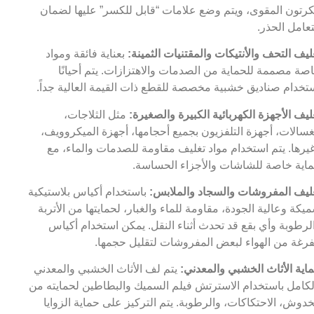
كرتون المقوى، ويتم وضع علامات “قابل للكسر” عليها لضمان
تعامل الحذر.
ليف التحف والأنتيكات والمقتنيات الثمينة:
بعناية فائقة ومواد
صة مصممة للحماية من الصدمات والاهتزازات. يتم أحيانًا
تخدام صناديق خشبية مخصصة للقطع ذات القيمة العالية جداً.
ليف الأجهزة الكهربائية الكبيرة والصغيرة:
مثل الثلاجات،
غسالات، أجهزة التلفزيون بجميع أحجامها، أجهزة الميكروويف،
يرها. يتم استخدام مواد تغليف مقاومة للصدمات والماء، مع
اية خاصة للشاشات والأجزاء الحساسة.
ليف المفروشات والسجاد والملابس:
باستخدام أكياس بلاستيكية
يكة وعالية الجودة، مقاومة للماء والغبار، لحمايتها من الأتربة
لرطوبة وأي بقع قد تحدث أثناء النقل. يمكن استخدام أكياس
رغة من الهواء لبعض المفروشات لتقليل حجمها.
اية الأثاث الخشبي والمعدني:
يتم لف الأثاث الخشبي والمعدني
لكامل باستخدام الاسترتش فيلم السميك والبطاطين لحمايته من
خدوش، الاحتكاكات، والرطوبة. يتم التركيز على حماية الزوايا