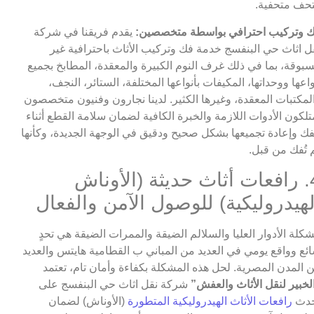
حف متحفية.
 وتركيب احترافي بواسطة متخصصين:
يقدم فريقنا في شركة
ل اثاث حي البنفسج خدمة فك وتركيب الأثاث باحترافية غير
بوقة، بما في ذلك غرف النوم الكبيرة والمعقدة، المطابخ بجميع
واعها ووحداتها، المكيفات بأنواعها المختلفة، الستائر، النجف،
لمكتبات المعقدة، وغيرها الكثير. لدينا نجارون وفنيون متخصصون
تلكون الأدوات اللازمة والخبرة الكافية لضمان سلامة القطع أثناء
فك وإعادة تجميعها بشكل صحيح ودقيق في الوجهة الجديدة، وكأنها
 تُفك من قبل.
4. رافعات أثاث حديثة (الأوناش
لهيدروليكية) للوصول الآمن والفعال
كلة الأدوار العليا والسلالم الضيقة والممرات الضيقة هي تحدٍ
ئع وواقع يومي في العديد من المباني ب القطامية هايتس والعديد
 المدن المصرية. لحل هذه المشكلة بكفاءة وأمان تام، تعتمد
لخبير لنقل الأثاث والعفش”
شركة نقل اثاث حي البنفسج على
حدث
رافعات الأثاث الهيدروليكية المتطورة
(الأوناش) لضمان