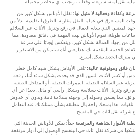
لية نقل آمنة، سريعة، وفعالة، وتجنب أي مخاطر محتملة.
عة وكفاءة وفعالية لا مثيل لها:
تقلل الأوناش بشكل كبير من
وقت المستغرق في عملية النقل مقارنة بالطرق التقليدية. بدلاً من
جهد المضني الذي يبذله العمال في رفع وتنزيل الأثاث عبر السلالم
اعات طويلة، تقوم الأوناش بهذه المهمة في دقائق معدودة، مما
لل من إجهاد العمالة بشكل كبير، وينعكس إيجابًا على سرعة
فاءة الخدمة المقدمة لك. هذا يعني أنك ستتمكن من الاستقرار
 منزلك الجديد بشكل أسرع.
ان فائق وموثوقية عالية:
تلغي الأوناش بشكل شبه كامل خطر
ش أو كسر الأثاث الثمين الذي قد يحدث بشكل شائع أثناء رفعه
نزيله عبر السلالم الضيقة، الممرات الضيقة، أو المداخل الصعبة.
م رفع وتنزيل الأثاث بسلاسة وبشكل رأسي أو مائل، بعيدًا عن أي
ائق، مما يضمن وصوله إلى وجهته بسلامة تامة وبدون أي خدوش
 تلفيات. هذا يمنحك راحة بال مطلقة بشأن ممتلكاتك عند التعامل
 شركة نقل اثاث حي البنفسج .
طية الأدوار الشاهقة والمرتفعة جداً:
يمكن للأوناش الحديثة التي
تلكها في شركة نقل اثاث حي البنفسج الوصول إلى أدوار مرتفعة