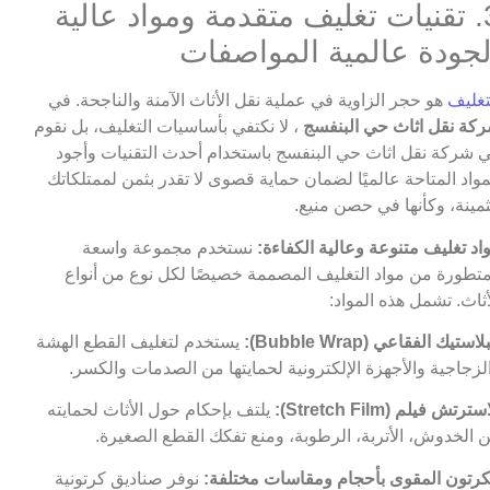
3. تقنيات تغليف متقدمة ومواد عالية
لجودة عالمية المواصفات
تغليف
هو حجر الزاوية في عملية نقل الأثاث الآمنة والناجحة. في
كة نقل اثاث حي البنفسج
، لا نكتفي بأساسيات التغليف، بل نقوم
 شركة نقل اثاث حي البنفسج باستخدام أحدث التقنيات وأجود
مواد المتاحة عالميًا لضمان حماية قصوى لا تقدر بثمن لممتلكاتك
ثمينة، وكأنها في حصن منيع.
اد تغليف متنوعة وعالية الكفاءة:
نستخدم مجموعة واسعة
تطورة من مواد التغليف المصممة خصيصًا لكل نوع من أنواع
أثاث. تشمل هذه المواد:
لاستيك الفقاعي (Bubble Wrap):
يستخدم لتغليف القطع الهشة
لزجاجية والأجهزة الإلكترونية لحمايتها من الصدمات والكسر.
سترتش فيلم (Stretch Film):
يلتف بإحكام حول الأثاث لحمايته
 الخدوش، الأتربة، الرطوبة، ومنع تفكك القطع الصغيرة.
كرتون المقوى بأحجام ومقاسات مختلفة:
نوفر صناديق كرتونية