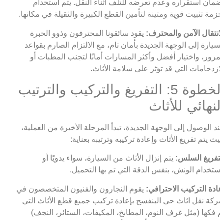
مان استقراره وعدم تعرضه للتلف أثناء النقل. يتم استخدام
زمة تثبيت قوية ومتينة لتأمين القطع الكبيرة والثقيلة في مكانها.
انتقال الآمن والمحترف:
يقود سائقونا المحترفون وذوو الخبرة
سيارة إلى الوجهة الجديدة بأمان تام، مع الالتزام الصارم بقواعد
مرور، واختيار أفضل وأكثر المسارات أمانًا لتجنب المطبات أو
ازدحامات التي قد تؤثر على سلامة الأثاث.
الخطوة 5: التفريغ والتركيب والترتيب
لنهائي للأثاث
د الوصول إلى الوجهة الجديدة، تبدأ المرحلة الأخيرة من العملية،
ث يتم تفريغ الأثاث وإعادة تركيبه وترتيبه بعناية:
تفريغ السلس:
يتم إنزال الأثاث من السيارة، سواء يدويًا أو
ستخدام الونش، بنفس الدقة التي تم بها التحميل.
ادة التركيب الاحترافي:
يقوم النجارون والفنيون المتخصصون في
كة نقل اثاث حي البنفسج بإعادة تركيب جميع قطع الأثاث التي
 فكها (مثل غرف النوم، المطابخ، المكيفات، الستائر، النجف)