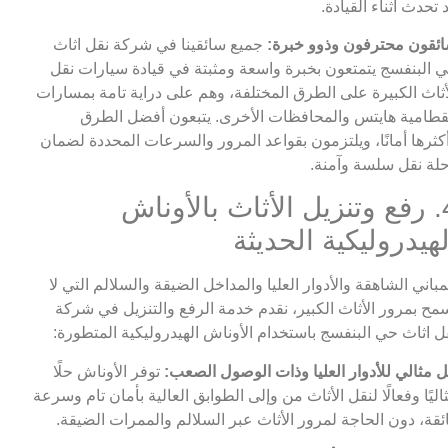
 تحدث أثناء القيادة.
ئقون محترفون وذوو خبرة:
جميع سائقينا في شركة نقل اثاث
 البنفسج يتمتعون بخبرة واسعة ومثبتة في قيادة سيارات نقل
أثاث الكبيرة على الطرق المختلفة، وهم على دراية تامة بمسارات
قطامية هايتس والمحافظات الأخرى. يتبعون أفضل الطرق
كثرها أمانًا، ويلتزمون بقواعد المرور والسرعات المحددة لضمان
لة نقل سلسة وآمنة.
4. رفع وتنزيل الأثاث بالأوناش
لهيدروليكية الحديثة
مباني الشاهقة والأدوار العليا والمداخل الضيقة والسلالم التي لا
مح بمرور الأثاث الكبير، نقدم خدمة الرفع والتنزيل في شركة
ل اثاث حي البنفسج باستخدام الأوناش الهيدروليكية المتطورة:
 مثالي للأدوار العليا وذات الوصول الصعب:
توفر الأوناش حلًا
اليًا وفعالًا لنقل الأثاث من وإلى الطوابق العالية بأمان تام وسرعة
ئقة، دون الحاجة لمرور الأثاث عبر السلالم والممرات الضيقة.