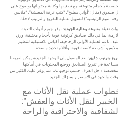
صصة بأحجام متنوعة، مع تصنيفها وكتابة محتوياتها بوضوح على
 صندوق (مثال: “أواني مطبخ”، “كتب غرفة المعيشة”، “ملابس
فة النوم الرئيسية”) لتسهيل عملية التفريغ والترتيب لاحقًا.
وات تعبئة متنوعة وعالية الجودة:
نوفر جميع أدوات التعبئة
لازمة، بما في ذلك صناديق كرتونية قوية بأحجام مختلفة، ورق
ليف ناعم لحماية الأواني الزجاجية، أكياس بلاستيكية لتنظيم
ملابس، أشرطة لاصقة قوية، وأقلام تحديد واضحة.
ريغ وترتيب دقيق:
بعد الوصول إلى الوجهة الجديدة، يمكن لفريقنا
مساعدة في تفريغ الصناديق ووضع المحتويات في أماكنها
مخصصة داخل الغرف حسب توجيهاتك، مما يوفر عليك الكثير من
وقت والجهد في الاستقرار بمنزلك الجديد.
طوات عملية نقل الأثاث مع
الخبير لنقل الأثاث والعفش”:
لشفافية والاحترافية والراحة