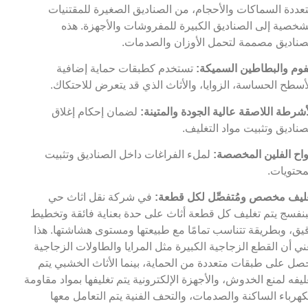
عددة السماكات والأحجام، من الصناديق الصغيرة للمقتنيات
شخصية إلى الصناديق الكبيرة للمفروشات والأجهزة. هذه
صناديق مصممة لتحمل الأوزان والصدمات.
فوم والبطاطين السميكة:
تستخدم كطبقات حماية إضافية
أسطح الحساسة، الزوايا، والأثاث الذي قد يتعرض للاحتكاك.
أشرطة اللاصقة عالية الجودة والمتينة:
لضمان إحكام إغلاق
صناديق وتثبيت مواد التغليف.
واح الفلين المخصصة:
لملء الفراغات داخل الصناديق وتثبيت
محتويات.
ليف مخصص ومُتفصِّل لكل قطعة:
في شركة نقل اثاث حي
بنفسج يتم تغليف كل قطعة أثاث على حدة بعناية فائقة وتخطيط
يق، وبطريقة تتناسب تمامًا مع طبيعتها ومستوى هشاشتها. هذا
ني أن القطع الزجاجية الكبيرة مثل المرايا والطاولات الزجاجية
صل على طبقات متعددة من الحماية، بينما الأثاث الخشبي يتم
ليفه لمنع الخدوش، والأجهزة الإلكترونية يتم تغليفها بمواد مقاومة
كهرباء الساكنة والصدمات، والتحف الفنية يتم التعامل معها