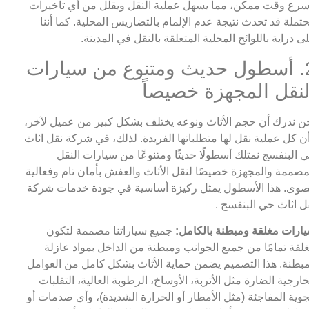
سرع وقت ممكن، مما يسهل عملية النقل ويقلل من أي تأخيرات
تملة قد تحدث نتيجة عدم الإلمام بالتضاريس المحلية. كما أننا
ى دراية باللوائح المحلية المتعلقة بالنقل في المدينة.
2. أسطول حديث ومتنوع من سيارات
لنقل المجهزة خصيصاً
ن ندرك أن حجم الأثاث ونوعه يختلف بشكل كبير من عميل لآخر،
ن كل عملية نقل لها متطلباتها الفريدة. لذلك، في شركة نقل اثاث
 البنفسج نمتلك أسطولًا حديثًا ومتنوعًا من سيارات النقل
مصممة والمجهزة خصيصًا لنقل الأثاث والعفش بأمان تام وفعالية
وى. هذا الأسطول يمثل ركيزة أساسية في جودة خدمات شركة
ل اثاث حي البنفسج .
ارات مغلقة ومبطنة بالكامل:
جميع سياراتنا مصممة لتكون
لقة تمامًا من جميع الجوانب ومبطنة من الداخل بمواد عازلة
بطنة. هذا التصميم يضمن حماية الأثاث بشكل كامل من العوامل
خارجية الضارة مثل الأتربة، الأوساخ، الرطوبة العالية، التقلبات
جوية المفاجئة (مثل الأمطار أو الحرارة الشديدة)، وأي صدمات أو