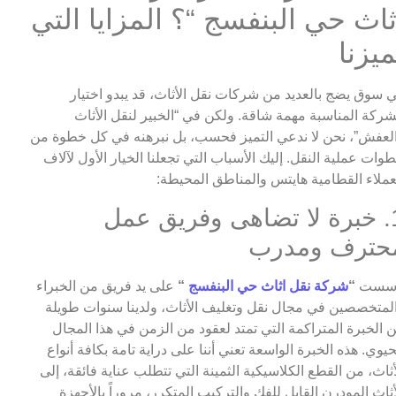
ثاث حي البنفسج “؟ المزايا التي
ميزنا
 سوق يضج بالعديد من شركات نقل الأثاث، قد يبدو اختيار
شركة المناسبة مهمة شاقة. ولكن في “الخبير لنقل الأثاث
لعفش”، نحن لا ندعي التميز فحسب، بل نبرهنه في كل خطوة من
وات عملية النقل. إليك الأسباب التي تجعلنا الخيار الأول لآلاف
عملاء القطامية هايتس والمناطق المحيطة:
1. خبرة لا تضاهى وفريق عمل
حترف ومدرب
أسست
“
شركة نقل اثاث حي البنفسج
“
على يد فريق من الخبراء
لمتخصصين في مجال نقل وتغليف الأثاث، ولدينا سنوات طويلة
 الخبرة المتراكمة التي تمتد لعقود من الزمن في هذا المجال
حيوي. هذه الخبرة الواسعة تعني أننا على دراية تامة بكافة أنواع
أثاث، من القطع الكلاسيكية الثمينة التي تتطلب عناية فائقة، إلى
أثاث المودرن القابل للفك والتركيب المتكرر، مروراً بالأجهزة