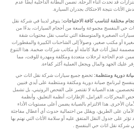
تزازات قد تحدث أثناء الرحلة. تضمن البطانة الداخلية أيضًا عدم
ش الأثاث نتيجة الاحتكاك بجدران السيارة.
جام مختلفة لتناسب كافة الاحتياجات:
يتوفر لدينا في شركة نقل
اث حي البنفسج مجموعة واسعة من أحجام السيارات، بدءًا من
سيارات الصغيرة والمتوسطة التي تناسب نقل محتويات شقة
يرة أو مكتب صغير، وصولاً إلى الشاحنات الكبيرة والمقطورات
مصممة لنقل أثاث فيلا كاملة أو مكاتب شركات ضخمة. هذا التنوع
من عدم الحاجة لرحلات متعددة ومكلفة ومهدرة للوقت، مما
فر عليك الجهد والمال ويجعل العملية أكثر كفاءة.
انة دورية ومنتظمة:
تخضع جميع سيارات شركة نقل اثاث حي
بنفسج لبرنامج صيانة دورية ومكثفة ومنتظمة على أيدي فنيين
خصصين. هذه الصيانة لا تقتصر على الفحص الروتيني، بل تشمل
ص المحركات، الفرامل، الإطارات، أنظمة التعليق، وأنظمة
أمان الأخرى. هذا الالتزام بالصيانة يضمن أعلى مستويات الأداء
لأمان على الطريق، ويقلل من احتمالية حدوث أي أعطال مفاجئة
 تؤثر على جدول النقل المتفق عليه أو سلامة الأثاث التي نهتم بها
 شركة نقل اثاث حي البنفسج .