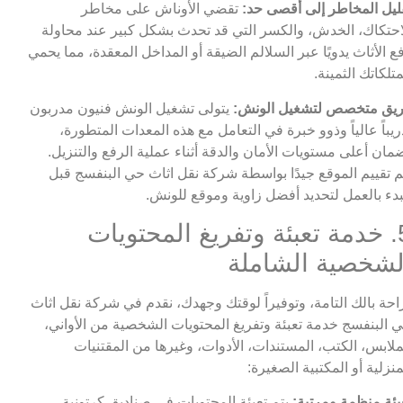
ليل المخاطر إلى أقصى حد:
تقضي الأوناش على مخاطر
احتكاك، الخدش، والكسر التي قد تحدث بشكل كبير عند محاولة
ع الأثاث يدويًا عبر السلالم الضيقة أو المداخل المعقدة، مما يحمي
تلكاتك الثمينة.
يق متخصص لتشغيل الونش:
يتولى تشغيل الونش فنيون مدربون
ريباً عالياً وذوو خبرة في التعامل مع هذه المعدات المتطورة،
مان أعلى مستويات الأمان والدقة أثناء عملية الرفع والتنزيل.
م تقييم الموقع جيدًا بواسطة شركة نقل اثاث حي البنفسج قبل
بدء بالعمل لتحديد أفضل زاوية وموقع للونش.
5. خدمة تعبئة وتفريغ المحتويات
لشخصية الشاملة
احة بالك التامة، وتوفيراً لوقتك وجهدك، نقدم في شركة نقل اثاث
 البنفسج خدمة تعبئة وتفريغ المحتويات الشخصية من الأواني،
ملابس، الكتب، المستندات، الأدوات، وغيرها من المقتنيات
منزلية أو المكتبية الصغيرة:
بئة منظمة ومرتبة:
يتم تعبئة المحتويات في صناديق كرتونية