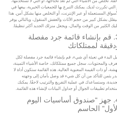
ئقة. تخلص من الأشياء التي لم تعد تحتاجها، أو التي لا تستخدمها،
 التي تكررت لديك. يمكنك التبرع بها للجمعيات الخيرية، بيعها في
أسواق المستعملة أو عبر الإنترنت، أو التخلص منها بشكل آمن. هذا
قلل بشكل كبير من حجم الأثاث والعفش المنقول، وبالتالي يوفر
يك الكثير من الوقت والمال، ويجعل منزلك الجديد أكثر تنظيمًا.
3. قم بإنشاء قائمة جرد مفصلة
دقيقة لممتلكاتك
ل البدء في تعبئة أي شيء، قم بإنشاء قائمة جرد مفصلة لكل
غرف والمحتويات. سجل جميع ممتلكاتك، خاصة الأشياء الثمينة،
هشة، أو ذات القيمة المعنوية العالية. هذه القائمة ستكون أداة لا
در بثمن للتأكد من أن كل شيء قد وصل بأمان إلى وجهته
جديدة، وستساعدك في عملية التفريغ والترتيب لاحقًا. يمكنك
تخدام تطبيقات الجوال أو جداول البيانات لإنشاء هذه القائمة.
4. جهز “صندوق أساسيات اليوم
لأول” الحاسم