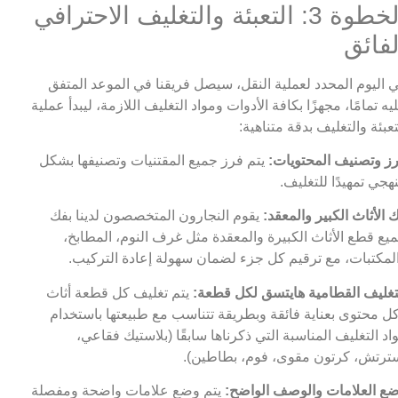
الخطوة 3: التعبئة والتغليف الاحترافي
لفائق
 اليوم المحدد لعملية النقل، سيصل فريقنا في الموعد المتفق
يه تمامًا، مجهزًا بكافة الأدوات ومواد التغليف اللازمة، ليبدأ عملية
تعبئة والتغليف بدقة متناهية:
ز وتصنيف المحتويات:
يتم فرز جميع المقتنيات وتصنيفها بشكل
هجي تمهيدًا للتغليف.
 الأثاث الكبير والمعقد:
يقوم النجارون المتخصصون لدينا بفك
يع قطع الأثاث الكبيرة والمعقدة مثل غرف النوم، المطابخ،
لمكتبات، مع ترقيم كل جزء لضمان سهولة إعادة التركيب.
تغليف القطامية هايتسق لكل قطعة:
يتم تغليف كل قطعة أثاث
ل محتوى بعناية فائقة وبطريقة تتناسب مع طبيعتها باستخدام
اد التغليف المناسبة التي ذكرناها سابقًا (بلاستيك فقاعي،
ترتش، كرتون مقوى، فوم، بطاطين).
ع العلامات والوصف الواضح:
يتم وضع علامات واضحة ومفصلة