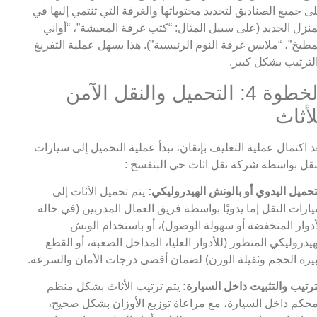
ى جميع الصناديق لتحديد محتوياتها والغرفة التي تنتمي إليها في
منزل الجديد (على سبيل المثال: “كتب غرفة المعيشة”، “أواني
مطبخ”، “ملابس غرفة النوم الرئيسية”). هذا يسهل عملية التفريغ
لترتيب بشكل كبير.
الخطوة 4: التحميل والنقل الآمن
لأثاث
د اكتمال عملية التغليف بإتقان، تبدأ عملية التحميل إلى سيارات
نقل بواسطة شركة نقل اثاث حي البنفسج :
تحميل اليدوي أو بالونش الهيدروليكي:
يتم تحميل الأثاث إلى
ارات النقل إما يدويًا بواسطة فريق العمال المدربين (في حالة
أدوار المنخفضة أو سهولة الوصول)، أو باستخدام الونش
هيدروليكي المتطور (للأدوار العليا، المداخل الصعبة، أو القطع
يرة الحجم وثقيلة الوزن) لضمان أقصى درجات الأمان والسرعة.
ترتيب والتثبيت داخل السيارة:
يتم ترتيب الأثاث بشكل منظم
حكم داخل السيارة، مع مراعاة توزيع الأوزان بشكل صحيح،