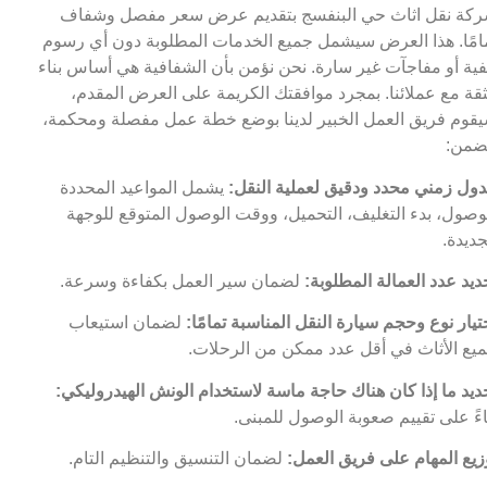
كة نقل اثاث حي البنفسج بتقديم عرض سعر مفصل وشفاف
امًا. هذا العرض سيشمل جميع الخدمات المطلوبة دون أي رسوم
ية أو مفاجآت غير سارة. نحن نؤمن بأن الشفافية هي أساس بناء
ثقة مع عملائنا. بمجرد موافقتك الكريمة على العرض المقدم،
قوم فريق العمل الخبير لدينا بوضع خطة عمل مفصلة ومحكمة،
ضمن:
ول زمني محدد ودقيق لعملية النقل:
يشمل المواعيد المحددة
وصول، بدء التغليف، التحميل، ووقت الوصول المتوقع للوجهة
جديدة.
ديد عدد العمالة المطلوبة:
لضمان سير العمل بكفاءة وسرعة.
تيار نوع وحجم سيارة النقل المناسبة تمامًا:
لضمان استيعاب
يع الأثاث في أقل عدد ممكن من الرحلات.
ديد ما إذا كان هناك حاجة ماسة لاستخدام الونش الهيدروليكي:
اءً على تقييم صعوبة الوصول للمبنى.
زيع المهام على فريق العمل:
لضمان التنسيق والتنظيم التام.