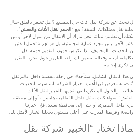
 تبحث عن شركة نقل اثاث حي البنفسج ؟ هل تشعر بالقلق حيال
لية نقل ممتلكاتك الثمينة؟ مع
“الخبير لنقل الأثاث والعفش”
،
كنك أن تطمئن تمامًا! نحن ندرك أن الانتقال من منزل لآخر أو من
تب لآخر ليس مجرد عملية لوجستية، بل هو تجربة تحمل الكثير
 التحديات والمخاوف. لذا، نكرس جهودنا لتقديم خدمة نقل
كاملة، آمنة، وفعالة، تضمن لك راحة البال وتحويل تجربة النقل
ى ذكرى إيجابية.
 هذا المقال الشامل، سنأخذك في رحلة مفصلة داخل عالم نقل
أثاث، نستعرض فيها أهمية اختيار الشركة المناسبة، التحديات
شائعة، والحلول المبتكرة التي تقدمها “الخبير لنقل الأثاث
لعفش”. سواء كنت تنتقل داخل القطامية هايتس ، أو إلى منطقة
رى داخل القاهرة، أو حتى إلى محافظة بعيدة، فإن خبرتنا
واسعة وفريقنا المدرب على أعلى مستوى يجعلنا الخيار الأمثل لك.
ماذا تختار “الخبير شركة نقل