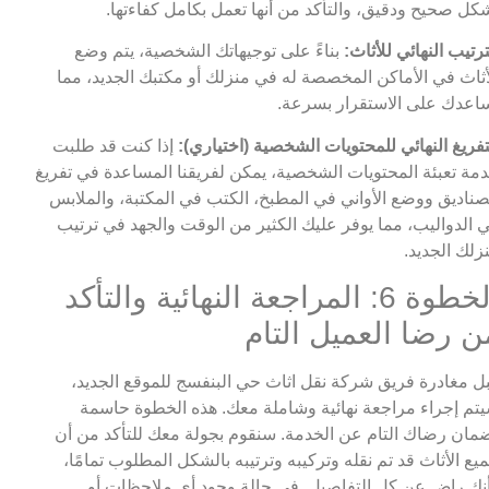
كل صحيح ودقيق، والتأكد من أنها تعمل بكامل كفاءتها.
ترتيب النهائي للأثاث:
بناءً على توجيهاتك الشخصية، يتم وضع
أثاث في الأماكن المخصصة له في منزلك أو مكتبك الجديد، مما
اعدك على الاستقرار بسرعة.
تفريغ النهائي للمحتويات الشخصية (اختياري):
إذا كنت قد طلبت
مة تعبئة المحتويات الشخصية، يمكن لفريقنا المساعدة في تفريغ
صناديق ووضع الأواني في المطبخ، الكتب في المكتبة، والملابس
 الدواليب، مما يوفر عليك الكثير من الوقت والجهد في ترتيب
زلك الجديد.
الخطوة 6: المراجعة النهائية والتأكد
ن رضا العميل التام
ل مغادرة فريق شركة نقل اثاث حي البنفسج للموقع الجديد،
تم إجراء مراجعة نهائية وشاملة معك. هذه الخطوة حاسمة
مان رضاك التام عن الخدمة. سنقوم بجولة معك للتأكد من أن
يع الأثاث قد تم نقله وتركيبه وترتيبه بالشكل المطلوب تمامًا،
نك راضٍ عن كل التفاصيل. في حالة وجود أي ملاحظات أو