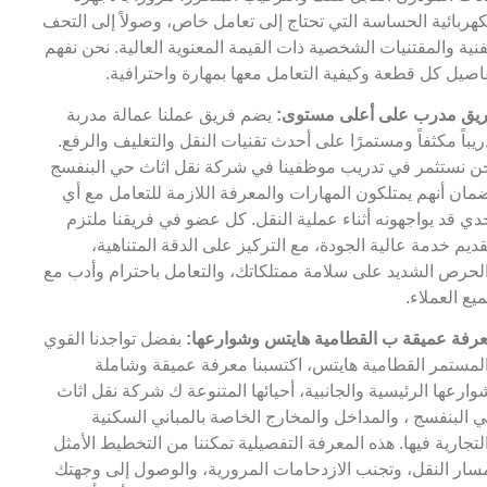
كهربائية الحساسة التي تحتاج إلى تعامل خاص، وصولاً إلى التحف
فنية والمقتنيات الشخصية ذات القيمة المعنوية العالية. نحن نفهم
اصيل كل قطعة وكيفية التعامل معها بمهارة واحترافية.
يق مدرب على أعلى مستوى:
يضم فريق عملنا عمالة مدربة
ريباً مكثفاً ومستمرًا على أحدث تقنيات النقل والتغليف والرفع.
ن نستثمر في تدريب موظفينا في شركة نقل اثاث حي البنفسج
مان أنهم يمتلكون المهارات والمعرفة اللازمة للتعامل مع أي
دي قد يواجهونه أثناء عملية النقل. كل عضو في فريقنا ملتزم
قديم خدمة عالية الجودة، مع التركيز على الدقة المتناهية،
لحرص الشديد على سلامة ممتلكاتك، والتعامل باحترام وأدب مع
يع العملاء.
رفة عميقة ب القطامية هايتس وشوارعها:
بفضل تواجدنا القوي
لمستمر القطامية هايتس، اكتسبنا معرفة عميقة وشاملة
وارعها الرئيسية والجانبية، أحيائها المتنوعة ك شركة نقل اثاث
 البنفسج ، والمداخل والمخارج الخاصة بالمباني السكنية
لتجارية فيها. هذه المعرفة التفصيلية تمكننا من التخطيط الأمثل
سار النقل، وتجنب الازدحامات المرورية، والوصول إلى وجهتك