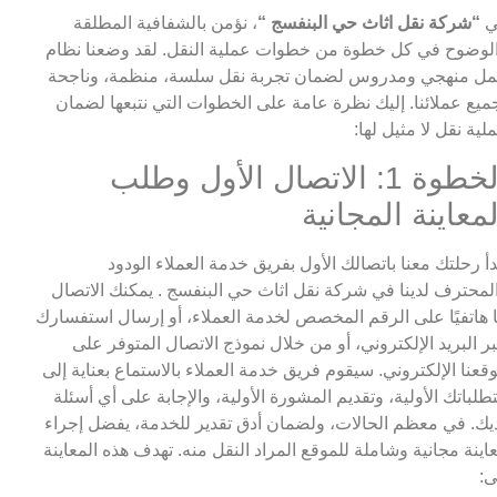
ي
“شركة نقل اثاث حي البنفسج “
، نؤمن بالشفافية المطلقة
لوضوح في كل خطوة من خطوات عملية النقل. لقد وضعنا نظام
ل منهجي ومدروس لضمان تجربة نقل سلسة، منظمة، وناجحة
ميع عملائنا. إليك نظرة عامة على الخطوات التي نتبعها لضمان
لية نقل لا مثيل لها:
الخطوة 1: الاتصال الأول وطلب
لمعاينة المجانية
دأ رحلتك معنا باتصالك الأول بفريق خدمة العملاء الودود
لمحترف لدينا في شركة نقل اثاث حي البنفسج . يمكنك الاتصال
ا هاتفيًا على الرقم المخصص لخدمة العملاء، أو إرسال استفسارك
ر البريد الإلكتروني، أو من خلال نموذج الاتصال المتوفر على
قعنا الإلكتروني. سيقوم فريق خدمة العملاء بالاستماع بعناية إلى
طلباتك الأولية، وتقديم المشورة الأولية، والإجابة على أي أسئلة
يك. في معظم الحالات، ولضمان أدق تقدير للخدمة، يفضل إجراء
اينة مجانية وشاملة للموقع المراد النقل منه. تهدف هذه المعاينة
ى: