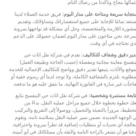
تمالها بنجاح وتأكدنا من رضاك التام.
تجابة سريعة ومتاحة على مدار اليوم:
فريق خدمة العملاء لدينا
تعد تمامًا للإجابة على جميع استفساراتك وتساؤلاتك، وتقديم
مشورة اللازمة والمتخصصة، وحل أي مشكلة قد تواجهها بمرونة
رعة. نحن متاحون على مدار اليوم لضمان حصولك على الدعم
ذي تحتاجه في أي وقت.
دير دقيق وشفاف للتكاليف:
نقدم في شركة نقل اثاث حي
بنفسج معاينة مجانية ومفصلة (حسب الحاجة وطبيعة العمل)
موقع والأثاث، يتبعها تقدير دقيق وواضح للتكاليف الإجمالية للخدمة
مطلوبة. نلتزم بالشفافية الكاملة، ولا توجد لدينا أي رسوم خفية أو
اجآت غير سارة في الفاتورة النهائية. ما نتفق عليه هو ما تدفعه.
ابعة مستمرة وشخصية:
في شركة نقل اثاث حي البنفسج نتابع
ك خطوة بخطوة خلال جميع مراحل عملية النقل. بدءًا من
تخطيط، مروراً بالتعبئة والتحميل، ووصولاً إلى التفريغ والتركيب
 الوجهة الجديدة. نضمن سير عملية النقل بسلاسة تامة، ونقوم
عالجة أي تحديات أو متطلبات إضافية قد تطرأ بمرونة واحترافية.
فنا هو أن تشعر بالراحة التامة والثقة بأن ممتلكاتك في أيدٍ أمينة.