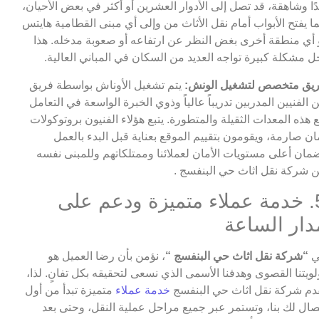
ًا وشاهقة، قد تصل إلى الأدوار العشرين أو أكثر في بعض الأحيان،
ا يفتح الأبواب أمام نقل الأثاث من وإلى أي مبنى القطامية هايتس
 أي منطقة أخرى بغض النظر عن ارتفاعه أو صعوبة مدخله. هذا
ل مشكلة كبيرة تواجه العديد من السكان في المباني العالية.
يق متخصص لتشغيل الونش:
يتم تشغيل الأوناش بواسطة فريق
 الفنيين المدربين تدريباً عالياً وذوي الخبرة الواسعة في التعامل
 هذه المعدات الثقيلة والمتطورة. يتبع هؤلاء الفنيون بروتوكولات
ان صارمة، ويقومون بتقييم الموقع بعناية قبل البدء بالعمل
مان أعلى مستويات الأمان لعملائنا وممتلكاتهم وللمبنى نفسه
 شركة نقل اثاث حي البنفسج .
5. خدمة عملاء متميزة ودعم على
دار الساعة
ي
“شركة نقل اثاث حي البنفسج “
، نؤمن بأن رضا العميل هو
لويتنا القصوى وهدفنا الأسمى الذي نسعى لتحقيقه بكل تفانٍ. لذا،
دم شركة نقل اثاث حي البنفسج
خدمة عملاء
متميزة تبدأ من أول
صال لك بنا، وتستمر عبر جميع مراحل عملية النقل، وحتى بعد