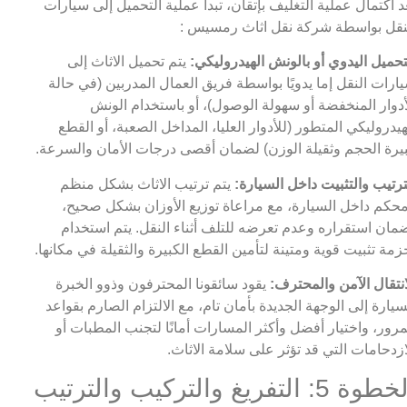
د اكتمال عملية التغليف بإتقان، تبدأ عملية التحميل إلى سيارات
نقل بواسطة شركة نقل اثاث رمسيس :
تحميل اليدوي أو بالونش الهيدروليكي:
يتم تحميل الاثاث إلى
ارات النقل إما يدويًا بواسطة فريق العمال المدربين (في حالة
أدوار المنخفضة أو سهولة الوصول)، أو باستخدام الونش
هيدروليكي المتطور (للأدوار العليا، المداخل الصعبة، أو القطع
يرة الحجم وثقيلة الوزن) لضمان أقصى درجات الأمان والسرعة.
ترتيب والتثبيت داخل السيارة:
يتم ترتيب الاثاث بشكل منظم
حكم داخل السيارة، مع مراعاة توزيع الأوزان بشكل صحيح،
مان استقراره وعدم تعرضه للتلف أثناء النقل. يتم استخدام
زمة تثبيت قوية ومتينة لتأمين القطع الكبيرة والثقيلة في مكانها.
انتقال الآمن والمحترف:
يقود سائقونا المحترفون وذوو الخبرة
سيارة إلى الوجهة الجديدة بأمان تام، مع الالتزام الصارم بقواعد
مرور، واختيار أفضل وأكثر المسارات أمانًا لتجنب المطبات أو
ازدحامات التي قد تؤثر على سلامة الاثاث.
الخطوة 5: التفريغ والتركيب والترتيب