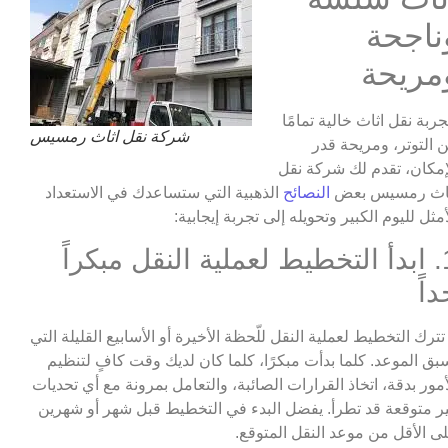
ناجحة
مريحة
جربة نقل اثاث خالية تمامًا
شركة نقل اثاث رمسيس
 التوتر، ومريحة قدر
إمكان، تقدم لك شركة نقل
اث رمسيس بعض
النصائح
الذهبية التي ستساعدك في الاستعداد
أمثل لليوم الكبير وتحويله إلى تجربة إيجابية:
1. ابدأ التخطيط لعملية النقل مبكراً
داً
 تترك التخطيط لعملية النقل للّحظة الأخيرة أو الأسابيع القليلة التي
بق الموعد. كلما بدأت مبكرًا، كلما كان لديك وقت كافٍ لتنظيم
أمور بدقة، اتخاذ القرارات الصائبة، والتعامل بمرونة مع أي تحديات
ر متوقعة قد تطرأ. يفضل البدء في التخطيط قبل شهر أو شهرين
ى الأقل من موعد النقل المتوقع.