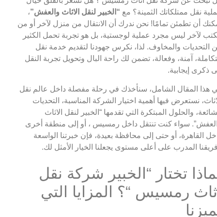
 تبحث عن شركة نقل اثاث رمسيس ؟ هل تشعر بالقلق حيال
لية نقل ممتلكاتك الثمينة؟ مع
“الخبير لنقل الاثاث والعفش”
،
كنك أن تطمئن تمامًا! نحن ندرك أن الانتقال من منزل لآخر أو من
تب لآخر ليس مجرد عملية لوجستية، بل هو تجربة تحمل الكثير
 التحديات والمخاوف. لذا، نكرس جهودنا لتقديم خدمة نقل
كاملة، آمنة، وفعالة، تضمن لك راحة البال وتحويل تجربة النقل
ى ذكرى إيجابية.
 هذا المقال الشامل، سنأخذك في رحلة مفصلة داخل عالم نقل
اثاث، نستعرض فيها أهمية اختيار الشركة المناسبة، التحديات
شائعة، والحلول المبتكرة التي تقدمها “الخبير لنقل الاثاث
لعفش”. سواء كنت تنتقل داخل رمسيس ، أو إلى منطقة أخرى
خل القاهرة، أو حتى إلى محافظة بعيدة، فإن خبرتنا الواسعة
ريقنا المدرب على أعلى مستوى يجعلنا الخيار الأمثل لك.
ماذا تختار “الخبير شركة نقل
ثاث رمسيس “؟ المزايا التي
ميزنا