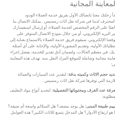
لمعاينة المجانية
دأ رحلتك معنا باتصالك الأول بفريق خدمة العملاء الودود
لمحترف لدينا في شركة نقل اثاث رمسيس . يمكنك الاتصال بنا
تفيًا على الرقم المخصص لخدمة العملاء، أو إرسال استفسارك
ر البريد الإلكتروني، أو من خلال نموذج الاتصال المتوفر على
قعنا الإلكتروني. سيقوم فريق خدمة العملاء بالاستماع بعناية إلى
طلباتك الأولية، وتقديم المشورة الأولية، والإجابة على أي أسئلة
يك. في معظم الحالات، ولضمان أدق تقدير للخدمة، يفضل إجراء
اينة مجانية وشاملة للموقع المراد النقل منه. تهدف هذه المعاينة
ى:
ديد حجم الاثاث وكميته بدقة:
لتقدير عدد السيارات والعمالة
لازمة التي توفرها شركة نقل اثاث رمسيس .
رفة عدد الغرف ومحتوياتها التفصيلية:
لتحديد أنواع مواد التغليف
مطلوبة.
ييم طبيعة المبنى:
هل يوجد مصعد؟ هل السلالم واسعة أم ضيقة؟
 هو ارتفاع الأدوار؟ هل المدخل يتسع للاثاث الكبير؟ هذه العوامل