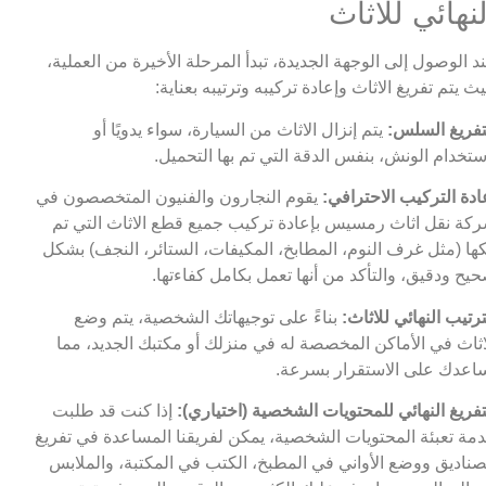
لنهائي للاثاث
د الوصول إلى الوجهة الجديدة، تبدأ المرحلة الأخيرة من العملية،
ث يتم تفريغ الاثاث وإعادة تركيبه وترتيبه بعناية:
تفريغ السلس:
يتم إنزال الاثاث من السيارة، سواء يدويًا أو
ستخدام الونش، بنفس الدقة التي تم بها التحميل.
ادة التركيب الاحترافي:
يقوم النجارون والفنيون المتخصصون في
كة نقل اثاث رمسيس بإعادة تركيب جميع قطع الاثاث التي تم
ها (مثل غرف النوم، المطابخ، المكيفات، الستائر، النجف) بشكل
يح ودقيق، والتأكد من أنها تعمل بكامل كفاءتها.
ترتيب النهائي للاثاث:
بناءً على توجيهاتك الشخصية، يتم وضع
اثاث في الأماكن المخصصة له في منزلك أو مكتبك الجديد، مما
اعدك على الاستقرار بسرعة.
تفريغ النهائي للمحتويات الشخصية (اختياري):
إذا كنت قد طلبت
مة تعبئة المحتويات الشخصية، يمكن لفريقنا المساعدة في تفريغ
صناديق ووضع الأواني في المطبخ، الكتب في المكتبة، والملابس