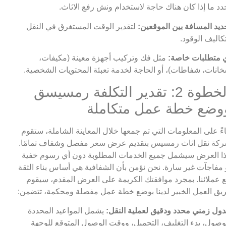
دد ما إذا كان هناك حاجة لاستخدام ونش رفع الاثاث.
ديد المسافة بين الموقعين:
لتقدير الوقت المستغرق في النقل
كاليف الوقود.
 متطلبات خاصة:
مثل فك وتركيب أجهزة معينة (مكيفات،
انات، شفاطات)، أو الحاجة لخدمة تعبئة المحتويات الشخصية.
الخطوة 2: تقدير التكلفة رمسيسق
وضع خطة عمل متكاملة
اءً على المعلومات التي تم جمعها خلال المعاينة الشاملة، ستقوم
كة نقل اثاث رمسيس بتقديم عرض سعر مفصل وشفاف تمامًا.
ا العرض سيشمل جميع الخدمات المطلوبة دون أي رسوم خفية
 مفاجآت غير سارة. نحن نؤمن بأن الشفافية هي أساس بناء الثقة
 عملائنا. بمجرد موافقتك الكريمة على العرض المقدم، سيقوم
يق العمل الخبير لدينا بوضع خطة عمل مفصلة ومحكمة، تتضمن:
ول زمني محدد ودقيق لعملية النقل:
يشمل المواعيد المحددة
وصول، بدء التغليف، التحميل، ووقت الوصول المتوقع للوجهة