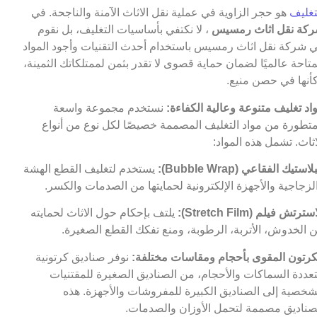
تغليف
هو حجر الزاوية في عملية نقل الاثاث الآمنة والناجحة. في
كة نقل اثاث رمسيس
، لا نكتفي بأساسيات التغليف، بل نقوم
 شركة نقل اثاث رمسيس باستخدام أحدث التقنيات وأجود المواد
متاحة عالميًا لضمان حماية قصوى لا تقدر بثمن لممتلكاتك الثمينة،
أنها في حصن منيع.
اد تغليف متنوعة وعالية الكفاءة:
نستخدم مجموعة واسعة
تطورة من مواد التغليف المصممة خصيصًا لكل نوع من أنواع
اثاث. تشمل هذه المواد:
لاستيك الفقاعي (Bubble Wrap):
يستخدم لتغليف القطع الهشة
لزجاجية والأجهزة الإلكترونية لحمايتها من الصدمات والكسر.
سترتش فيلم (Stretch Film):
يلتف بإحكام حول الاثاث لحمايته
 الخدوش، الأتربة، الرطوبة، ومنع تفكك القطع الصغيرة.
كرتون المقوى بأحجام ومقاسات مختلفة:
نوفر صناديق كرتونية
عددة السماكات والأحجام، من الصناديق الصغيرة للمقتنيات
شخصية إلى الصناديق الكبيرة للمفروشات والأجهزة. هذه
صناديق مصممة لتحمل الأوزان والصدمات.