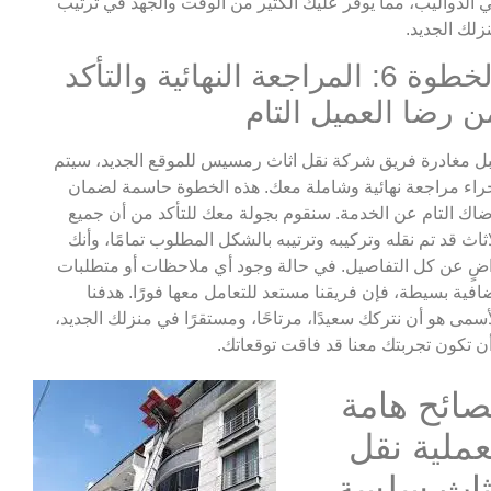
 الدواليب، مما يوفر عليك الكثير من الوقت والجهد في ترتيب
زلك الجديد.
الخطوة 6: المراجعة النهائية والتأكد
ن رضا العميل التام
ل مغادرة فريق شركة نقل اثاث رمسيس للموقع الجديد، سيتم
راء مراجعة نهائية وشاملة معك. هذه الخطوة حاسمة لضمان
اك التام عن الخدمة. سنقوم بجولة معك للتأكد من أن جميع
اثاث قد تم نقله وتركيبه وترتيبه بالشكل المطلوب تمامًا، وأنك
ضٍ عن كل التفاصيل. في حالة وجود أي ملاحظات أو متطلبات
افية بسيطة، فإن فريقنا مستعد للتعامل معها فورًا. هدفنا
أسمى هو أن نتركك سعيدًا، مرتاحًا، ومستقرًا في منزلك الجديد،
ن تكون تجربتك معنا قد فاقت توقعاتك.
صائح هامة
عملية نقل
ثاث سلسة