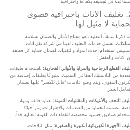
مساعدة في تجميعه بكفاءة واحترافية.
2. تغليف الاثاث باحترافية قصوى
حماية لا مثيل لها
ا ذكرنا سابقاً، التغليف هو مفتاح الأمان والضمان لسلامة
تلكاتك. تشمل خدمات التغليف لدينا في شركة نقل اثاث
سيس استخدام أحدث المواد والتقنيات لضمان حماية كل قطعة
 الاثاث والعفش:
ليف القطع الزجاجية والمرايا والأواني الفخارية:
باستخدام طبقات
عددة من البلاستيك الفقاعي السميك، متبوعًا بطبقات إضافية من
كرتون المقوى، ويتم وضع علامات “قابل للكسر” عليها لضمان
تعامل الحذر.
ليف التحف والأنتيكات والمقتنيات الثمينة:
بعناية فائقة ومواد
صة مصممة للحماية من الصدمات والاهتزازات. يتم أحيانًا
تخدام صناديق خشبية مخصصة للقطع ذات القيمة العالية جداً.
ليف الأجهزة الكهربائية الكبيرة والصغيرة:
مثل الثلاجات،