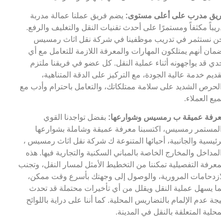
يق مدرب على أعلى مستوى:
يضم فريق عملنا عمالة مدربة
ريباً مكثفاً ومستمرًا على أحدث تقنيات النقل والتغليف والرفع.
ن نستثمر في تدريب موظفينا في شركة نقل اثاث رمسيس
مان أنهم يمتلكون المهارات والمعرفة اللازمة للتعامل مع أي
دي قد يواجهونه أثناء عملية النقل. كل عضو في فريقنا ملتزم
قديم خدمة عالية الجودة، مع التركيز على الدقة المتناهية،
لحرص الشديد على سلامة ممتلكاتك، والتعامل باحترام وأدب مع
يع العملاء.
رفة عميقة ب رمسيس وشوارعها:
بفضل تواجدنا القوي
لمستمر رمسيس، اكتسبنا معرفة عميقة وشاملة بشوارعها
رئيسية والجانبية، أحيائها المتنوعة ك شركة نقل اثاث رمسيس ،
لمداخل والمخارج الخاصة بالمباني السكنية والتجارية فيها. هذه
معرفة التفصيلية تمكننا من التخطيط الأمثل لمسار النقل، وتجنب
ازدحامات المرورية، والوصول إلى وجهتك بأسرع وقت ممكن،
ا يسهل عملية النقل ويقلل من أي تأخيرات محتملة قد تحدث
يجة عدم الإلمام بالتضاريس المحلية. كما أننا على دراية باللوائح
محلية المتعلقة بالنقل في المدينة.