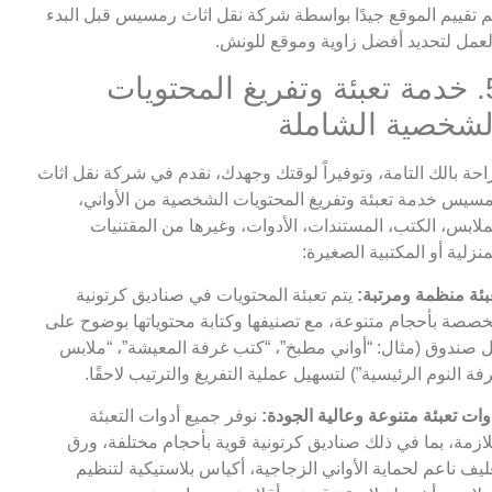
م تقييم الموقع جيدًا بواسطة شركة نقل اثاث رمسيس قبل البدء
لعمل لتحديد أفضل زاوية وموقع للونش.
5. خدمة تعبئة وتفريغ المحتويات
لشخصية الشاملة
احة بالك التامة، وتوفيراً لوقتك وجهدك، نقدم في شركة نقل اثاث
سيس خدمة تعبئة وتفريغ المحتويات الشخصية من الأواني،
ملابس، الكتب، المستندات، الأدوات، وغيرها من المقتنيات
منزلية أو المكتبية الصغيرة:
بئة منظمة ومرتبة:
يتم تعبئة المحتويات في صناديق كرتونية
صصة بأحجام متنوعة، مع تصنيفها وكتابة محتوياتها بوضوح على
 صندوق (مثال: “أواني مطبخ”، “كتب غرفة المعيشة”، “ملابس
فة النوم الرئيسية”) لتسهيل عملية التفريغ والترتيب لاحقًا.
وات تعبئة متنوعة وعالية الجودة:
نوفر جميع أدوات التعبئة
لازمة، بما في ذلك صناديق كرتونية قوية بأحجام مختلفة، ورق
ليف ناعم لحماية الأواني الزجاجية، أكياس بلاستيكية لتنظيم