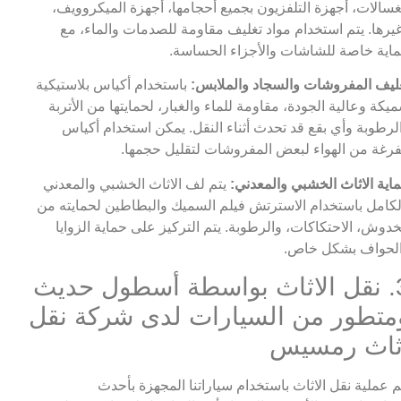
غسالات، أجهزة التلفزيون بجميع أحجامها، أجهزة الميكروويف،
يرها. يتم استخدام مواد تغليف مقاومة للصدمات والماء، مع
اية خاصة للشاشات والأجزاء الحساسة.
ليف المفروشات والسجاد والملابس:
باستخدام أكياس بلاستيكية
يكة وعالية الجودة، مقاومة للماء والغبار، لحمايتها من الأتربة
لرطوبة وأي بقع قد تحدث أثناء النقل. يمكن استخدام أكياس
رغة من الهواء لبعض المفروشات لتقليل حجمها.
اية الاثاث الخشبي والمعدني:
يتم لف الاثاث الخشبي والمعدني
لكامل باستخدام الاسترتش فيلم السميك والبطاطين لحمايته من
خدوش، الاحتكاكات، والرطوبة. يتم التركيز على حماية الزوايا
لحواف بشكل خاص.
3. نقل الاثاث بواسطة أسطول حديث
متطور من السيارات لدى شركة نقل
ثاث رمسيس
م عملية نقل الاثاث باستخدام سياراتنا المجهزة بأحدث