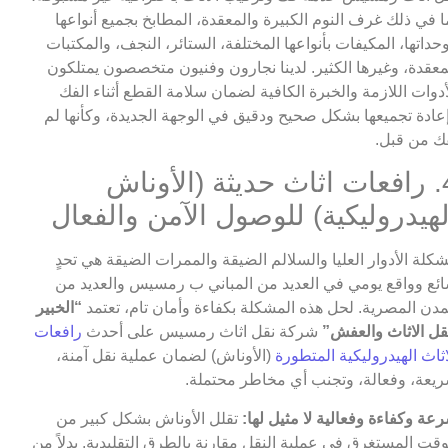
ا في ذلك غرف النوم الكبيرة والمعقدة، المطابخ بجميع أنواعها
حداتها، المكيفات بأنواعها المختلفة، الستائر، النجف، والمكتبات
معقدة، وغيرها الكثير. لدينا نجارون وفنيون متخصصون يمتلكون
أدوات اللازمة والخبرة الكافية لضمان سلامة القطع أثناء الفك
عادة تجميعها بشكل صحيح ودقيق في الوجهة الجديدة، وكأنها لم
فك من قبل.
4. رافعات اثاث حديثة (الأوناش
لهيدروليكية) للوصول الآمن والفعال
كلة الأدوار العليا والسلالم الضيقة والممرات الضيقة هي تحدٍ
ئع وواقع يومي في العديد من المباني ب رمسيس والعديد من
مدن المصرية. لحل هذه المشكلة بكفاءة وأمان تام، تعتمد
“الخبير
قل الاثاث والعفش”
شركة نقل اثاث رمسيس على أحدث
رافعات
اثاث الهيدروليكية المتطورة
(الأوناش) لضمان عملية نقل آمنة،
يعة، وفعالة، وتجنب أي مخاطر محتملة.
عة وكفاءة وفعالية لا مثيل لها:
تقلل الأوناش بشكل كبير من
وقت المستغرق في عملية النقل مقارنة بالطرق التقليدية. بدلاً من