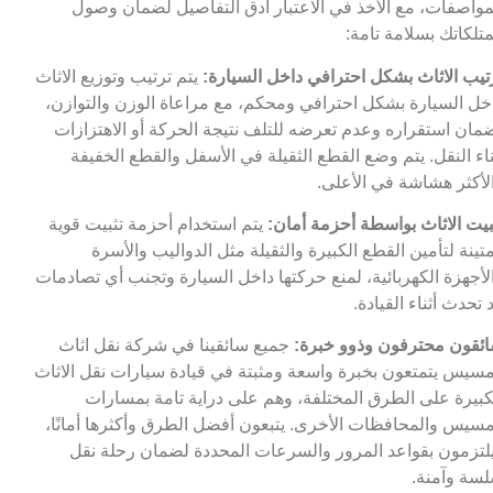
مواصفات، مع الأخذ في الاعتبار أدق التفاصيل لضمان وصول
تلكاتك بسلامة تامة:
تيب الاثاث بشكل احترافي داخل السيارة:
يتم ترتيب وتوزيع الاثاث
خل السيارة بشكل احترافي ومحكم، مع مراعاة الوزن والتوازن،
مان استقراره وعدم تعرضه للتلف نتيجة الحركة أو الاهتزازات
ناء النقل. يتم وضع القطع الثقيلة في الأسفل والقطع الخفيفة
لأكثر هشاشة في الأعلى.
بيت الاثاث بواسطة أحزمة أمان:
يتم استخدام أحزمة تثبيت قوية
تينة لتأمين القطع الكبيرة والثقيلة مثل الدواليب والأسرة
لأجهزة الكهربائية، لمنع حركتها داخل السيارة وتجنب أي تصادمات
 تحدث أثناء القيادة.
ئقون محترفون وذوو خبرة:
جميع سائقينا في شركة نقل اثاث
سيس يتمتعون بخبرة واسعة ومثبتة في قيادة سيارات نقل الاثاث
كبيرة على الطرق المختلفة، وهم على دراية تامة بمسارات
سيس والمحافظات الأخرى. يتبعون أفضل الطرق وأكثرها أمانًا،
لتزمون بقواعد المرور والسرعات المحددة لضمان رحلة نقل
سة وآمنة.