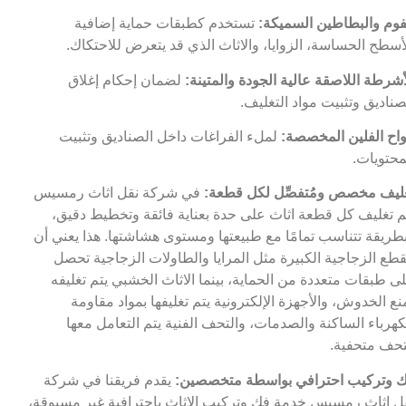
فوم والبطاطين السميكة:
تستخدم كطبقات حماية إضافية
أسطح الحساسة، الزوايا، والاثاث الذي قد يتعرض للاحتكاك.
أشرطة اللاصقة عالية الجودة والمتينة:
لضمان إحكام إغلاق
صناديق وتثبيت مواد التغليف.
واح الفلين المخصصة:
لملء الفراغات داخل الصناديق وتثبيت
محتويات.
ليف مخصص ومُتفصِّل لكل قطعة:
في شركة نقل اثاث رمسيس
م تغليف كل قطعة اثاث على حدة بعناية فائقة وتخطيط دقيق،
طريقة تتناسب تمامًا مع طبيعتها ومستوى هشاشتها. هذا يعني أن
قطع الزجاجية الكبيرة مثل المرايا والطاولات الزجاجية تحصل
ى طبقات متعددة من الحماية، بينما الاثاث الخشبي يتم تغليفه
نع الخدوش، والأجهزة الإلكترونية يتم تغليفها بمواد مقاومة
كهرباء الساكنة والصدمات، والتحف الفنية يتم التعامل معها
حف متحفية.
 وتركيب احترافي بواسطة متخصصين:
يقدم فريقنا في شركة
ل اثاث رمسيس خدمة فك وتركيب الاثاث باحترافية غير مسبوقة،