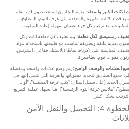
هجي تمهيدًا للتغليف.
 الاثاث الكبير والمعقد:
يقوم النجارون المتخصصون لدينا بفك
يع قطع الاثاث الكبيرة والمعقدة مثل غرف النوم، المطابخ،
لمكتبات، مع ترقيم كل جزء لضمان سهولة إعادة التركيب.
تغليف رمسيسق لكل قطعة:
يتم تغليف كل قطعة اثاث وكل
توى بعناية فائقة وبطريقة تتناسب مع طبيعتها باستخدام مواد
تغليف المناسبة التي ذكرناها سابقًا (بلاستيك فقاعي، استرتش،
تون مقوى، فوم، بطاطين).
ع العلامات والوصف الواضح:
يتم وضع علامات واضحة ومفصلة
ى جميع الصناديق لتحديد محتوياتها والغرفة التي تنتمي إليها في
منزل الجديد (على سبيل المثال: “كتب غرفة المعيشة”، “أواني
مطبخ”، “ملابس غرفة النوم الرئيسية”). هذا يسهل عملية التفريغ
لترتيب بشكل كبير.
الخطوة 4: التحميل والنقل الآمن
لاثاث