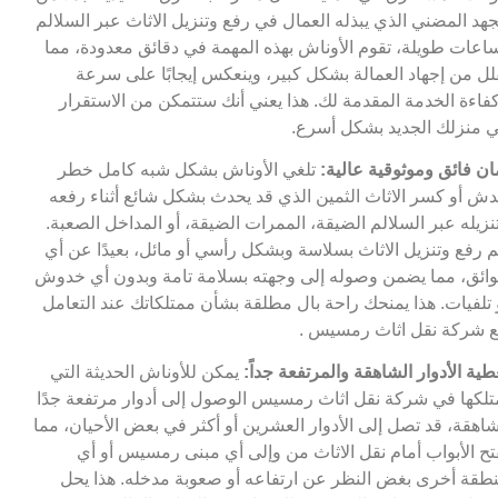
جهد المضني الذي يبذله العمال في رفع وتنزيل الاثاث عبر السلالم
اعات طويلة، تقوم الأوناش بهذه المهمة في دقائق معدودة، مما
لل من إجهاد العمالة بشكل كبير، وينعكس إيجابًا على سرعة
فاءة الخدمة المقدمة لك. هذا يعني أنك ستتمكن من الاستقرار
 منزلك الجديد بشكل أسرع.
ان فائق وموثوقية عالية:
تلغي الأوناش بشكل شبه كامل خطر
ش أو كسر الاثاث الثمين الذي قد يحدث بشكل شائع أثناء رفعه
نزيله عبر السلالم الضيقة، الممرات الضيقة، أو المداخل الصعبة.
م رفع وتنزيل الاثاث بسلاسة وبشكل رأسي أو مائل، بعيدًا عن أي
ائق، مما يضمن وصوله إلى وجهته بسلامة تامة وبدون أي خدوش
 تلفيات. هذا يمنحك راحة بال مطلقة بشأن ممتلكاتك عند التعامل
 شركة نقل اثاث رمسيس .
طية الأدوار الشاهقة والمرتفعة جداً:
يمكن للأوناش الحديثة التي
تلكها في شركة نقل اثاث رمسيس الوصول إلى أدوار مرتفعة جدًا
اهقة، قد تصل إلى الأدوار العشرين أو أكثر في بعض الأحيان، مما
تح الأبواب أمام نقل الاثاث من وإلى أي مبنى رمسيس أو أي
طقة أخرى بغض النظر عن ارتفاعه أو صعوبة مدخله. هذا يحل