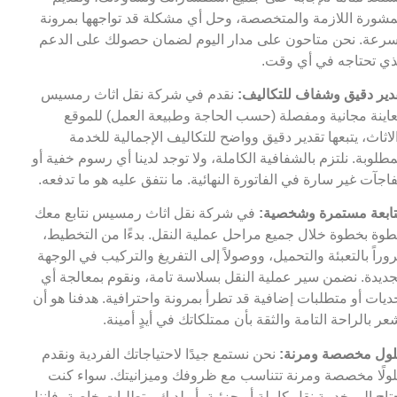
مشورة اللازمة والمتخصصة، وحل أي مشكلة قد تواجهها بمرونة
رعة. نحن متاحون على مدار اليوم لضمان حصولك على الدعم
ذي تحتاجه في أي وقت.
دير دقيق وشفاف للتكاليف:
نقدم في شركة نقل اثاث رمسيس
اينة مجانية ومفصلة (حسب الحاجة وطبيعة العمل) للموقع
لاثاث، يتبعها تقدير دقيق وواضح للتكاليف الإجمالية للخدمة
مطلوبة. نلتزم بالشفافية الكاملة، ولا توجد لدينا أي رسوم خفية أو
اجآت غير سارة في الفاتورة النهائية. ما نتفق عليه هو ما تدفعه.
ابعة مستمرة وشخصية:
في شركة نقل اثاث رمسيس نتابع معك
وة بخطوة خلال جميع مراحل عملية النقل. بدءًا من التخطيط،
وراً بالتعبئة والتحميل، ووصولاً إلى التفريغ والتركيب في الوجهة
جديدة. نضمن سير عملية النقل بسلاسة تامة، ونقوم بمعالجة أي
ديات أو متطلبات إضافية قد تطرأ بمرونة واحترافية. هدفنا هو أن
عر بالراحة التامة والثقة بأن ممتلكاتك في أيدٍ أمينة.
ول مخصصة ومرنة:
نحن نستمع جيدًا لاحتياجاتك الفردية ونقدم
ولًا مخصصة ومرنة تتناسب مع ظروفك وميزانيتك. سواء كنت
تاج إلى خدمة نقل كاملة أو جزئية، أو لديك متطلبات خاصة، فإننا