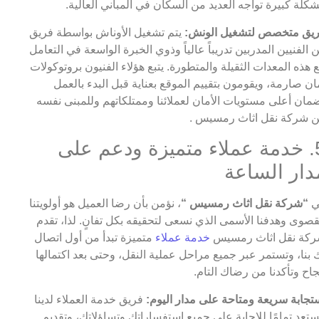
كلة كبيرة تواجه العديد من السكان في المباني العالية.
يق متخصص لتشغيل الونش:
يتم تشغيل الأوناش بواسطة فريق
 الفنيين المدربين تدريباً عالياً وذوي الخبرة الواسعة في التعامل
 هذه المعدات الثقيلة والمتطورة. يتبع هؤلاء الفنيون بروتوكولات
ان صارمة، ويقومون بتقييم الموقع بعناية قبل البدء بالعمل
مان أعلى مستويات الأمان لعملائنا وممتلكاتهم وللمبنى نفسه
 شركة نقل اثاث رمسيس .
5. خدمة عملاء متميزة ودعم على
دار الساعة
ي
“شركة نقل اثاث رمسيس “
، نؤمن بأن رضا العميل هو أولويتنا
قصوى وهدفنا الأسمى الذي نسعى لتحقيقه بكل تفانٍ. لذا، تقدم
كة نقل اثاث رمسيس
خدمة عملاء
متميزة تبدأ من أول اتصال
 بنا، وتستمر عبر جميع مراحل عملية النقل، وحتى بعد اكتمالها
جاح وتأكدنا من رضاك التام.
تجابة سريعة ومتاحة على مدار اليوم:
فريق خدمة العملاء لدينا
تعد تمامًا للإجابة على جميع استفساراتك وتساؤلاتك، وتقديم