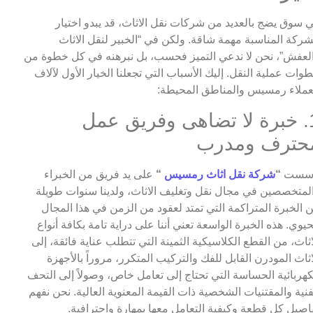
 سوق يضج بالعديد من شركات نقل الاثاث، قد يبدو اختيار
شركة المناسبة مهمة شاقة. ولكن في “الخبير لنقل الاثاث
لعفش”، نحن لا ندعي التميز فحسب، بل نبرهنه في كل خطوة من
وات عملية النقل. إليك الأسباب التي تجعلنا الخيار الأول لآلاف
عملاء رمسيس والمناطق المحيطة:
1. خبرة لا تضاهى وفريق عمل
حترف ومدرب
أسست
“
شركة نقل اثاث رمسيس
“
على يد فريق من الخبراء
لمتخصصين في مجال نقل وتغليف الاثاث، ولدينا سنوات طويلة
 الخبرة المتراكمة التي تمتد لعقود من الزمن في هذا المجال
حيوي. هذه الخبرة الواسعة تعني أننا على دراية تامة بكافة أنواع
اثاث، من القطع الكلاسيكية الثمينة التي تتطلب عناية فائقة، إلى
اثاث المودرن القابل للفك والتركيب المتكرر، مروراً بالأجهزة
كهربائية الحساسة التي تحتاج إلى تعامل خاص، وصولاً إلى التحف
فنية والمقتنيات الشخصية ذات القيمة المعنوية العالية. نحن نفهم
اصيل كل قطعة وكيفية التعامل معها بمهارة واحترافية.