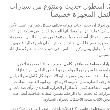
2. أسطول حديث ومتنوع من سيارات
لنقل المجهزة خصيصاً
ن ندرك أن حجم الاثاث ونوعه يختلف بشكل كبير من عميل لآخر،
ن كل عملية نقل لها متطلباتها الفريدة. لذلك، في شركة نقل اثاث
سيس نمتلك أسطولًا حديثًا ومتنوعًا من سيارات النقل المصممة
لمجهزة خصيصًا لنقل الاثاث والعفش بأمان تام وفعالية قصوى.
ا الأسطول يمثل ركيزة أساسية في جودة خدمات شركة نقل اثاث
سيس .
ارات مغلقة ومبطنة بالكامل:
جميع سياراتنا مصممة لتكون
لقة تمامًا من جميع الجوانب ومبطنة من الداخل بمواد عازلة
بطنة. هذا التصميم يضمن حماية الاثاث بشكل كامل من العوامل
خارجية الضارة مثل الأتربة، الأوساخ، الرطوبة العالية، التقلبات
جوية المفاجئة (مثل الأمطار أو الحرارة الشديدة)، وأي صدمات أو
تزازات قد تحدث أثناء الرحلة. تضمن البطانة الداخلية أيضًا عدم
ش الاثاث نتيجة الاحتكاك بجدران السيارة.
جام مختلفة لتناسب كافة الاحتياجات:
يتوفر لدينا في شركة نقل