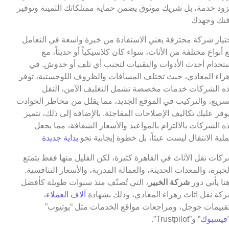
ود خدمة، بل شريك موثوق يضمن حماية ممتلكاتك الثمينة وتوفير
تك وجهدك
تيار شركة محترفة يعني الاستفادة من خبرة واسعة في التعامل
 أنواع مختلفة من الأثاث، سواء كان كلاسيكياً أو حديثاً، مع
تخدام أحدث الأدوات والتقنيات لتجنب أي تلف أو خدوش. في
راء المعادي، حيث تختلف المسافات والظروف اللوجستية، توفر
ه الشركات خدمات مخصصة تشمل التغليف الآمن، النقل
سريع، والتركيب في الموقع الجديد، مما يقلل من مخاطر الحوادث
وفر عليك تكاليف الإصلاحات المفاجئة. بالإضافة إلى ذلك، تتميز
ه الشركات بالالتزام بالمواعيد والأسعار الشفافة، مما يجعل
لية الانتقال ليست عبئاً، بل خطوة إيجابية نحو
بداية جديدة
كات نقل الأثاث في القاهرة كثيرة، لكن القليل منها فقط يتمتع
لخبرة، والمعدات الحديثة، والعمالة المدربة، والأسعار التنافسية.
نا يأتي دور
شركة الخبير
، التي تُصنّف منذ سنوات طويلة كأفضل
كة نقل اثاث زهراء المعادي، وذلك بشهادة
آلاف العملاء
،
قييمات جوجل، ومراجعات مواقع الخدمات مثل “يوتيوب”
فيسبوك
” و”Trustpilot”.