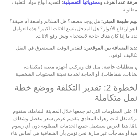
رفة عدد الغرف و
محتوياتها التفصيلية
:
لتحديد أنواع مواد التغليف
مطلوبة.
ييم طبيعة المبنى:
هل يوجد مصعد؟ هل السلالم واسعة أم ضيقة؟
 هو ارتفاع الأدوار؟ هل المدخل يتسع للاثاث الكبير؟ هذه العوامل
دد ما إذا كان هناك حاجة لاستخدام ونش رفع الاثاث.
ديد المسافة بين الموقعين:
لتقدير الوقت المستغرق في النقل
كاليف الوقود.
 متطلبات خاصة:
مثل فك وتركيب أجهزة معينة (مكيفات،
انات، شفاطات)، أو الحاجة لخدمة تعبئة المحتويات الشخصية.
الخطوة 2: تقدير التكلفة ووضع خطة
مل متكاملة
اءً على المعلومات التي تم جمعها خلال المعاينة الشاملة، ستقوم
كة نقل اثاث زهراء المعادي بتقديم عرض سعر مفصل وشفاف
امًا. هذا العرض سيشمل جميع الخدمات المطلوبة دون أي رسوم
ية أو مفاجآت غير سارة. نحن نؤمن بأن الشفافية هي أساس بناء