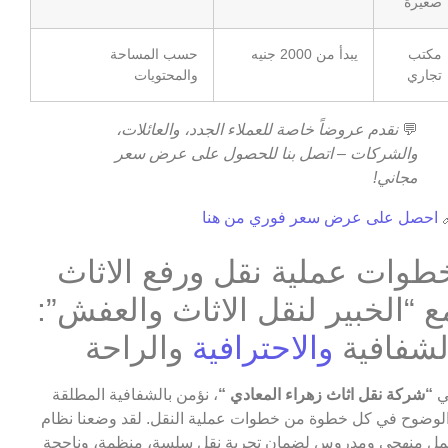
صغيرة
حسب المساحة
يبدأ من 2000 جنيه
مكتب
والمحتويات
تجاري
نقدم عروضاً خاصة للعملاء الجدد، والعائلات،
💬
والشركات – اتصل بنا للحصول على عرض سعر
مجاني!
احصل على عرض سعر فوري من هنا

خطوات عملية نقل ورفع الاثا
مع “الخبير لنقل الاثاث والعفش”
والراحة
والاحترافية
الشفافي
، نؤمن بالشفافية المطلقة
“شركة نقل اثاث زهراء المعادي “
ف
والوضوح في كل خطوة من خطوات عملية النقل. لقد وضعنا نظ
عمل منهجي ومدروس لضمان تجربة نقل سلسة، منظمة، وناج