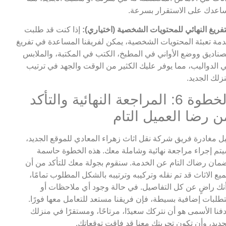
اعدك على الاستقرار بسرعة.
تفريغ النهائي للمحتويات الشخصية (اختياري):
إذا كنت قد طلبت
مة تعبئة المحتويات الشخصية، يمكن لفريقنا المساعدة في تفريغ
صناديق ووضع الأواني في المطبخ، الكتب في المكتبة، والملابس
 الدواليب، مما يوفر عليك الكثير من الوقت والجهد في ترتيب
زلك الجديد.
الخطوة 6: المراجعة النهائية والتأكد
ن رضا العميل التام
ل مغادرة فريق شركة نقل اثاث زهراء المعادي للموقع الجديد،
تم إجراء مراجعة نهائية وشاملة معك. هذه الخطوة حاسمة
مان رضاك التام عن الخدمة. سنقوم بجولة معك للتأكد من أن
يع الاثاث قد تم نقله وتركيبه وترتيبه بالشكل المطلوب تمامًا،
نك راضٍ عن كل التفاصيل. في حالة وجود أي ملاحظات أو
طلبات إضافية بسيطة، فإن فريقنا مستعد للتعامل معها فورًا.
فنا الأسمى هو أن نتركك سعيدًا، مرتاحًا، ومستقرًا في منزلك
جديد، وأن تكون تجربتك معنا قد فاقت توقعاتك.