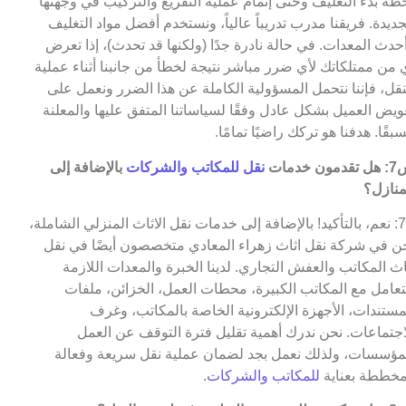
ظة بدء التغليف وحتى إتمام عملية التفريغ والتركيب في وجهتها
جديدة. فريقنا مدرب تدريباً عالياً، ونستخدم أفضل مواد التغليف
حدث المعدات. في حالة نادرة جدًا (ولكنها قد تحدث)، إذا تعرض
 من ممتلكاتك لأي ضرر مباشر نتيجة لخطأ من جانبنا أثناء عملية
نقل، فإننا نتحمل المسؤولية الكاملة عن هذا الضرر ونعمل على
ويض العميل بشكل عادل وفقًا لسياساتنا المتفق عليها والمعلنة
بقًا. هدفنا هو تركك راضيًا تمامًا.
مون خدمات
نقل للمكاتب والشركات
بالإضافة إلى
منازل؟
ج7: نعم، بالتأكيد! بالإضافة إلى خدمات نقل الاثاث المنزلي الشاملة،
ن في شركة نقل اثاث زهراء المعادي متخصصون أيضًا في نقل
اث المكاتب والعفش التجاري. لدينا الخبرة والمعدات اللازمة
تعامل مع المكاتب الكبيرة، محطات العمل، الخزائن، ملفات
مستندات، الأجهزة الإلكترونية الخاصة بالمكاتب، وغرف
اجتماعات. نحن ندرك أهمية تقليل فترة التوقف عن العمل
مؤسسات، ولذلك نعمل بجد لضمان عملية نقل سريعة وفعالة
خططة بعناية
للمكاتب والشركات
.