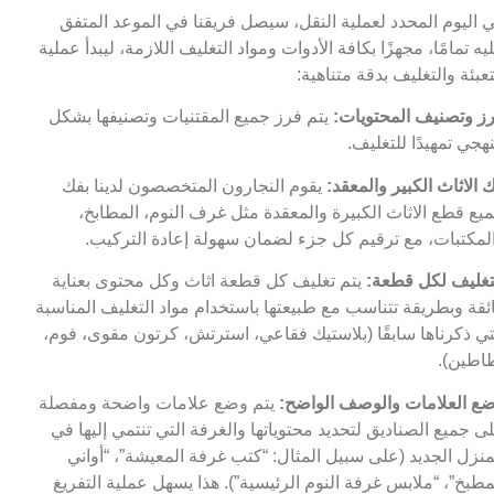
 اليوم المحدد لعملية النقل، سيصل فريقنا في الموعد المتفق
يه تمامًا، مجهزًا بكافة الأدوات ومواد التغليف اللازمة، ليبدأ عملية
تعبئة والتغليف بدقة متناهية:
ز وتصنيف المحتويات:
يتم فرز جميع المقتنيات وتصنيفها بشكل
هجي تمهيدًا للتغليف.
 الاثاث الكبير والمعقد:
يقوم النجارون المتخصصون لدينا بفك
يع قطع الاثاث الكبيرة والمعقدة مثل غرف النوم، المطابخ،
لمكتبات، مع ترقيم كل جزء لضمان سهولة إعادة التركيب.
تغليف لكل قطعة:
يتم تغليف كل قطعة اثاث وكل محتوى بعناية
ئقة وبطريقة تتناسب مع طبيعتها باستخدام مواد التغليف المناسبة
تي ذكرناها سابقًا (بلاستيك فقاعي، استرتش، كرتون مقوى، فوم،
اطين).
ع العلامات والوصف الواضح:
يتم وضع علامات واضحة ومفصلة
ى جميع الصناديق لتحديد محتوياتها والغرفة التي تنتمي إليها في
منزل الجديد (على سبيل المثال: “كتب غرفة المعيشة”، “أواني
مطبخ”، “ملابس غرفة النوم الرئيسية”). هذا يسهل عملية التفريغ