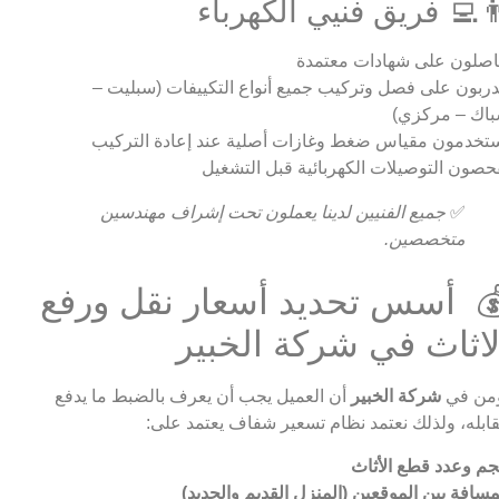
‍💻 فريق فنيي الكهرباء
صلون على شهادات معتمدة
ربون على فصل وتركيب جميع أنواع التكييفات (سبليت –
اك – مركزي)
تخدمون مقياس ضغط وغازات أصلية عند إعادة التركيب
حصون التوصيلات الكهربائية قبل التشغيل
✅
جميع الفنيين لدينا يعملون تحت إشراف مهندسين
متخصصين.
 أسس تحديد أسعار نقل ورفع
لاثاث في شركة الخبير
من في
شركة الخبير
أن العميل يجب أن يعرف بالضبط ما يدفع
ابله، ولذلك نعتمد نظام تسعير شفاف يعتمد على:
م وعدد قطع الأثاث
مسافة بين الموقعين (المنزل القديم والجديد)