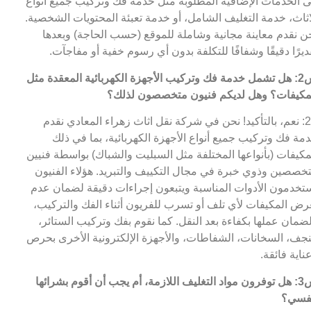
ى الخدمات الإضافية المطلوبة مثل خدمة فك وتركيب جميع أنواع
اثاث، خدمة التغليف الشامل، أو خدمة تعبئة المحتويات الشخصية.
ن نقدم معاينة مجانية وشاملة للموقع (حسب الحاجة) وبعدها
ديرًا دقيقًا وشفافًا للتكلفة بدون أي رسوم خفية أو مفاجآت.
س2: هل تشمل خدمة فك وتركيب الأجهزة الكهربائية المعقدة مثل
مكيفات؟ وهل لديكم فنيون متخصصون لذلك؟
ج2: نعم، بالتأكيد! نحن في شركة نقل اثاث زهراء المعادي نقدم
مة فك وتركيب جميع أنواع الأجهزة الكهربائية، بما في ذلك
مكيفات (بأنواعها المختلفة مثل السبليت والشباك) بواسطة فنيين
خصصين وذوي خبرة في مجال التكييف والتبريد. هؤلاء الفنيون
تخدمون الأدوات المناسبة ويتبعون إجراءات دقيقة لضمان عدم
رض المكيفات لأي تلف أو تسرب للفريون أثناء الفك والتركيب،
ضمان عملها بكفاءة بعد النقل. كما نقوم بفك وتركيب الستائر،
نجف، السخانات، الشفاطات، والأجهزة الإلكترونية الأخرى بحرص
ناية فائقة.
س3: هل توفرون مواد التغليف اللازمة، أم يجب أن أقوم بشرائها
فسي؟