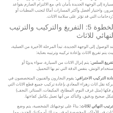
سيارة إلى الوجهة الجديدة بأمان تام، مع الالتزام الصارم بقواعد
مرور، واختيار أفضل وأكثر المسارات أمانًا لتجنب المطبات أو
ازدحامات التي قد تؤثر على سلامة الاثاث.
الخطوة 5: التفريغ والتركيب والترتيب
لنهائي للاثاث
د الوصول إلى الوجهة الجديدة، تبدأ المرحلة الأخيرة من العملية،
ث يتم تفريغ الاثاث وإعادة تركيبه وترتيبه بعناية:
تفريغ السلس:
يتم إنزال الاثاث من السيارة، سواء يدويًا أو
ستخدام الونش، بنفس الدقة التي تم بها التحميل.
ادة التركيب الاحترافي:
يقوم النجارون والفنيون المتخصصون في
كة نقل اثاث زهراء المعادي بإعادة تركيب جميع قطع الاثاث التي
 فكها (مثل غرف النوم، المطابخ، المكيفات، الستائر، النجف)
كل صحيح ودقيق، والتأكد من أنها تعمل بكامل كفاءتها.
ترتيب النهائي للاثاث:
بناءً على توجيهاتك الشخصية، يتم وضع
اثاث في الأماكن المخصصة له في منزلك أو مكتبك الجديد، مما