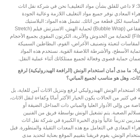
ج3: لا داعي للقلق بشأن مواد التغليف! نحن في شركة نقل اثاث
راء المعادي نوفر جميع مواد التغليف اللازمة وعالية الجودة
لمناسبة لكل قطعة من اثاثك. تشمل هذه المواد: البلاستيك
الفقاعي (Bubble Wrap) لحماية الهش، الاسترتش فيلم (Stretch
Film) للحماية من الخدوش والأتربة، الكرتون المقوى بجميع الأحجام
لمقاسات لتعبئة وتصنيف الأغراض، الفوم، البطاطين السميكة
ماية الأسطح، والأشرطة اللاصقة القوية. نستخدم هذه المواد
مان حماية قصوى وفعالة لجميع ممتلكاتك أثناء عملية النقل.
س4: ما مدى أمان استخدام الونش (الرافعة الهيدروليكية) لرفع
اثاث، وهل هو مناسب لجميع المباني؟
ج4: استخدام الونش الهيدروليكي لرفع وتنزيل الاثاث آمن للغاية، بل
ه في كثير من الحالات يكون الخيار الأكثر أمانًا وكفاءة لنقل الاثاث،
صة من وإلى الأدوار العليا والمباني ذات المداخل الضيقة أو
سلالم الصعبة. يتم تشغيل الونش بواسطة فريق من الفنيين
مدربين تدريباً عالياً وذوي الخبرة الكبيرة في شركة نقل اثاث
راء المعادي في التعامل مع هذه المعدات الثقيلة والمتطورة. قبل
تخدام الونش، يقوم فريقنا بتقييم الموقع بعناية لتحديد مدى