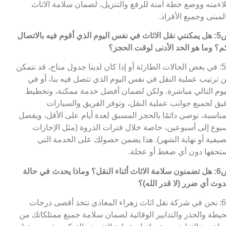
اءمته ووضع خطة آمنة للرفع والتنزيل، لضمان سلامة الاثاث
لمبنى وجميع الأفراد.
س5: هل يمكنني نقل الاثاث في نفس اليوم الذي أقوم فيه بالاتصال
م؟ وما هو الحد الأدنى لوقت الحجز؟
ج5: في بعض الحالات الطارئة أو إذا كان لدينا جدول متاح، قد نتمكن
 ترتيب عملية النقل في نفس اليوم الذي تتصل فيه بنا، أو في
يوم التالي مباشرة. ولكن لضمان أفضل خدمة ممكنة، وتخطيط
يق لجميع جوانب عملية النقل، وتوفر الفريق والسيارات
مناسبة، نوصي دائمًا بالحجز المسبق لعدة أيام على الأقل، ويفضل
بوع إلى أسبوعين، خاصة خلال فترات الذروة (مثل الإجازات
صيفية أو نهاية الشهر). هذا يضمن حصولك على الخدمة التي
تحقها دون أي ضغط أو عجلة.
س6: هل تضمنون سلامة الاثاث أثناء النقل؟ وماذا يحدث في حالة
وث أي ضرر (لا قدر الله)؟
ج6: نحن في شركة نقل اثاث زهراء المعادي نتخذ أقصى درجات
حيطة والحذر والتدابير الوقائية لضمان سلامة جميع ممتلكاتك من