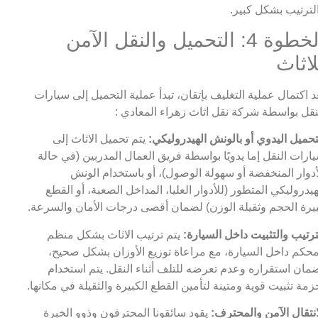
لترتيب بشكل كبير.
الخطوة 4: التحميل والنقل الآمن
لاثاث
د اكتمال عملية التغليف بإتقان، تبدأ عملية التحميل إلى سيارات
نقل بواسطة شركة نقل اثاث زهراء المعادي :
تحميل اليدوي أو بالونش الهيدروليكي:
يتم تحميل الاثاث إلى
ارات النقل إما يدويًا بواسطة فريق العمال المدربين (في حالة
أدوار المنخفضة أو سهولة الوصول)، أو باستخدام الونش
هيدروليكي المتطور (للأدوار العليا، المداخل الصعبة، أو القطع
يرة الحجم وثقيلة الوزن) لضمان أقصى درجات الأمان والسرعة.
ترتيب والتثبيت داخل السيارة:
يتم ترتيب الاثاث بشكل منظم
حكم داخل السيارة، مع مراعاة توزيع الأوزان بشكل صحيح،
مان استقراره وعدم تعرضه للتلف أثناء النقل. يتم استخدام
زمة تثبيت قوية ومتينة لتأمين القطع الكبيرة والثقيلة في مكانها.
انتقال الآمن والمحترف:
يقود سائقونا المحترفون وذوو الخبرة