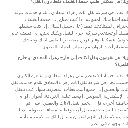
التغليف فقط دون النقل؟
ج8: نعم، في شركة نقل اثاث زهراء المعادي ، نقدم خدمات مرنة
لبية احتياجاتك المتنوعة. إذا كنت تحتاج إلى خدمة التغليف
احترافي لممتلكاتك فقط (على سبيل المثال، إذا كنت ستنقلها
فسك أو تستخدم شركة أخرى للنقل ولكنك تحتاج إلى تغليف عالي
جودة)، فيمكننا توفير فريق متخصص لتغليف اثاثك وعفشك
ستخدام أجود المواد، مع ضمان الحماية القصوى.
س9: هل تقومون بنقل الاثاث إلى خارج زهراء المعادي أو خارج
قاهرة؟
ج9: نعم، خدماتنا لا تقتصر على زهراء المعادي والقاهرة الكبرى
سب. نحن في شركة نقل اثاث زهراء المعادي نقدم خدمات نقل
اثاث والعفش إلى جميع المحافظات المصرية. سواء كنت تنتقل
ى الإسكندرية، السويس، الإسماعيلية، الغردقة، أسوان، أو أي
افظة أخرى، فإن “الخبير لنقل الاثاث والعفش” على أتم
استعداد لتقديم خدمة نقل آمنة وفعالة لمسافات طويلة. لدينا
خبرة والأسطول اللازم لضمان وصول اثاثك بسلامة تامة أينما
نت وجهتك في مصر.