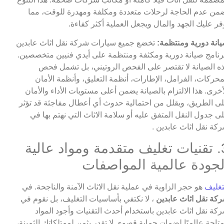
من عدم الحاجة لرحلات متعددة ومكلفة ومهدرة للوقت، مما
فر عليك الجهد والمال ويجعل العملية أكثر كفاءة.
انة دورية ومنتظمة:
تخضع جميع سيارات شركة نقل اثاث عابدين
رنامج صيانة دورية ومكثفة ومنتظمة على أيدي فنيين متخصصين.
ه الصيانة لا تقتصر على الفحص الروتيني، بل تشمل فحص
محركات، الفرامل، الإطارات، أنظمة التعليق، وأنظمة الأمان
أخرى. هذا الالتزام بالصيانة يضمن أعلى مستويات الأداء والأمان
ى الطريق، ويقلل من احتمالية حدوث أي أعطال مفاجئة قد تؤثر
ى جدول النقل المتفق عليه أو سلامة الاثاث التي نهتم بها في
كة نقل اثاث عابدين .
3. تقنيات تغليف متقدمة ومواد عالية
لجودة عالمية المواصفات
تغليف
هو حجر الزاوية في عملية نقل الاثاث الآمنة والناجحة. في
كة نقل اثاث عابدين
، لا نكتفي بأساسيات التغليف، بل نقوم في
كة نقل اثاث عابدين باستخدام أحدث التقنيات وأجود المواد
متاحة عالميًا لضمان حماية قصوى لا تقدر بثمن لممتلكاتك الثمينة،