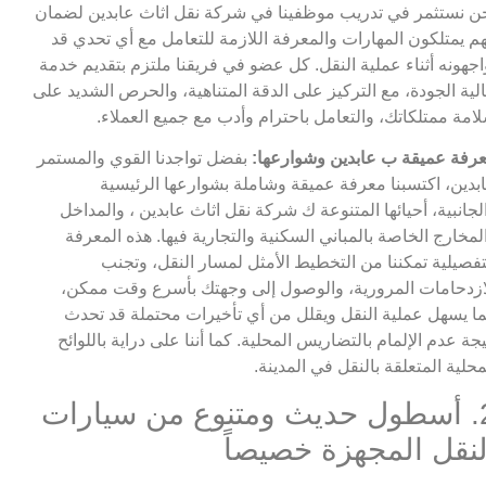
ن نستثمر في تدريب موظفينا في شركة نقل اثاث عابدين لضمان
هم يمتلكون المهارات والمعرفة اللازمة للتعامل مع أي تحدي قد
اجهونه أثناء عملية النقل. كل عضو في فريقنا ملتزم بتقديم خدمة
لية الجودة، مع التركيز على الدقة المتناهية، والحرص الشديد على
امة ممتلكاتك، والتعامل باحترام وأدب مع جميع العملاء.
رفة عميقة ب عابدين وشوارعها:
بفضل تواجدنا القوي والمستمر
بدين، اكتسبنا معرفة عميقة وشاملة بشوارعها الرئيسية
لجانبية، أحيائها المتنوعة ك شركة نقل اثاث عابدين ، والمداخل
لمخارج الخاصة بالمباني السكنية والتجارية فيها. هذه المعرفة
تفصيلية تمكننا من التخطيط الأمثل لمسار النقل، وتجنب
ازدحامات المرورية، والوصول إلى وجهتك بأسرع وقت ممكن،
ا يسهل عملية النقل ويقلل من أي تأخيرات محتملة قد تحدث
يجة عدم الإلمام بالتضاريس المحلية. كما أننا على دراية باللوائح
محلية المتعلقة بالنقل في المدينة.
2. أسطول حديث ومتنوع من سيارات
لنقل المجهزة خصيصاً