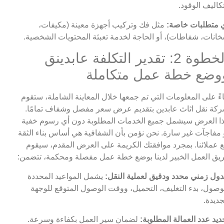
كاليف الوقود.
 متطلبات خاصة:
مثل فك وتركيب أجهزة معينة (مكيفات،
انات، شفاطات)، أو الحاجة لخدمة تعبئة المحتويات الشخصية.
الخطوة 2: تقدير التكلفة عابدينق
وضع خطة عمل متكاملة
اءً على المعلومات التي تم جمعها خلال المعاينة الشاملة، ستقوم
كة نقل اثاث عابدين بتقديم عرض سعر مفصل وشفاف تمامًا.
ا العرض سيشمل جميع الخدمات المطلوبة دون أي رسوم خفية
 مفاجآت غير سارة. نحن نؤمن بأن الشفافية هي أساس بناء الثقة
 عملائنا. بمجرد موافقتك الكريمة على العرض المقدم، سيقوم
يق العمل الخبير لدينا بوضع خطة عمل مفصلة ومحكمة، تتضمن:
ول زمني محدد ودقيق لعملية النقل:
يشمل المواعيد المحددة
وصول، بدء التغليف، التحميل، ووقت الوصول المتوقع للوجهة
جديدة.
ديد عدد العمالة المطلوبة:
لضمان سير العمل بكفاءة وسرعة.