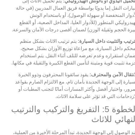
تحميل اليدوي أو بالونش الهيدروليكي:
يتم تحميل الاثاث إلى
ارات النقل إما يدويًا بواسطة فريق العمال المدربين (في حالة
أدوار المنخفضة أو سهولة الوصول)، أو باستخدام الونش
هيدروليكي المتطور (للأدوار العليا، المداخل الصعبة، أو القطع
يرة الحجم وثقيلة الوزن) لضمان أقصى درجات الأمان والسرعة.
ترتيب والتثبيت داخل السيارة:
يتم ترتيب الاثاث بشكل منظم
حكم داخل السيارة، مع مراعاة توزيع الأوزان بشكل صحيح،
مان استقراره وعدم تعرضه للتلف أثناء النقل. يتم استخدام
زمة تثبيت قوية ومتينة لتأمين القطع الكبيرة والثقيلة في مكانها.
انتقال الآمن والمحترف:
يقود سائقونا المحترفون وذوو الخبرة
سيارة إلى الوجهة الجديدة بأمان تام، مع الالتزام الصارم بقواعد
مرور، واختيار أفضل وأكثر المسارات أمانًا لتجنب المطبات أو
ازدحامات التي قد تؤثر على سلامة الاثاث.
الخطوة 5: التفريغ والتركيب والترتيب
لنهائي للاثاث
د الوصول إلى الوجهة الجديدة، تبدأ المرحلة الأخيرة من العملية،