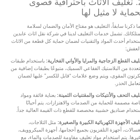
2. تغليف الاثاث باحترافية قصوى
حماية لا مثيل لها
ا ذكرنا سابقاً، التغليف هو مفتاح الأمان والضمان لسلامة
تلكاتك. تشمل خدمات التغليف لدينا في شركة نقل اثاث عابدين
تخدام أحدث المواد والتقنيات لضمان حماية كل قطعة من الاثاث
لعفش:
ليف القطع الزجاجية والمرايا والأواني الفخارية:
باستخدام طبقات
عددة من البلاستيك الفقاعي السميك، متبوعًا بطبقات إضافية من
كرتون المقوى، ويتم وضع علامات “قابل للكسر” عليها لضمان
تعامل الحذر.
ليف التحف والأنتيكات والمقتنيات الثمينة:
بعناية فائقة ومواد
صة مصممة للحماية من الصدمات والاهتزازات. يتم أحيانًا
تخدام صناديق خشبية مخصصة للقطع ذات القيمة العالية جداً.
ليف الأجهزة الكهربائية الكبيرة والصغيرة:
مثل الثلاجات،
غسالات، أجهزة التلفزيون بجميع أحجامها، أجهزة الميكروويف،
يرها. يتم استخدام مواد تغليف مقاومة للصدمات والماء، مع