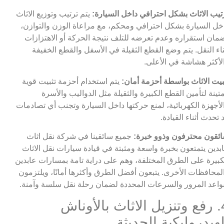
تيب الاثاث بشكل احترافي داخل السيارة:
يتم ترتيب وتوزيع الاثاث
خل السيارة بشكل احترافي ومحكم، مع مراعاة الوزن والتوازن،
مان استقراره وعدم تعرضه للتلف نتيجة الحركة أو الاهتزازات
ناء النقل. يتم وضع القطع الثقيلة في الأسفل والقطع الخفيفة
لأكثر هشاشة في الأعلى.
بيت الاثاث بواسطة أحزمة أمان:
يتم استخدام أحزمة تثبيت قوية
تينة لتأمين القطع الكبيرة والثقيلة مثل الدواليب والأسرة
لأجهزة الكهربائية، لمنع حركتها داخل السيارة وتجنب أي تصادمات
 تحدث أثناء القيادة.
ئقون محترفون وذوو خبرة:
جميع سائقينا في شركة نقل اثاث
بدين يتمتعون بخبرة واسعة ومثبتة في قيادة سيارات نقل الاثاث
كبيرة على الطرق المختلفة، وهم على دراية تامة بمسارات عابدين
لمحافظات الأخرى. يتبعون أفضل الطرق وأكثرها أمانًا، ويلتزمون
واعد المرور والسرعات المحددة لضمان رحلة نقل سلسة وآمنة.
4. رفع وتنزيل الاثاث بالأوناش
لهيدروليكية الحديثة