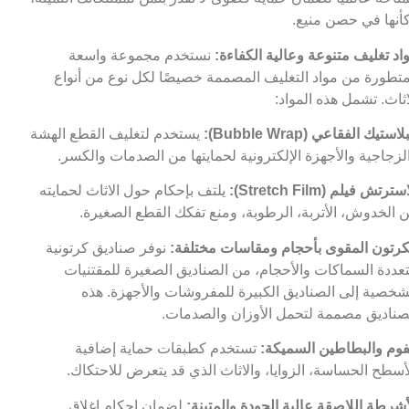
أنها في حصن منيع.
اد تغليف متنوعة وعالية الكفاءة:
نستخدم مجموعة واسعة
تطورة من مواد التغليف المصممة خصيصًا لكل نوع من أنواع
اثاث. تشمل هذه المواد:
لاستيك الفقاعي (Bubble Wrap):
يستخدم لتغليف القطع الهشة
لزجاجية والأجهزة الإلكترونية لحمايتها من الصدمات والكسر.
سترتش فيلم (Stretch Film):
يلتف بإحكام حول الاثاث لحمايته
 الخدوش، الأتربة، الرطوبة، ومنع تفكك القطع الصغيرة.
كرتون المقوى بأحجام ومقاسات مختلفة:
نوفر صناديق كرتونية
عددة السماكات والأحجام، من الصناديق الصغيرة للمقتنيات
شخصية إلى الصناديق الكبيرة للمفروشات والأجهزة. هذه
صناديق مصممة لتحمل الأوزان والصدمات.
فوم والبطاطين السميكة:
تستخدم كطبقات حماية إضافية
أسطح الحساسة، الزوايا، والاثاث الذي قد يتعرض للاحتكاك.
أشرطة اللاصقة عالية الجودة والمتينة:
لضمان إحكام إغلاق