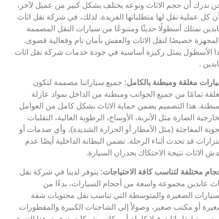
ن ندرك أن حجم الاثاث ونوعه يختلف بشكل كبير من عميل لآخر،
ن كل عملية نقل لها متطلباتها الفريدة. لذلك، في شركة نقل اثاث
بدين نمتلك أسطولًا حديثًا ومتنوعًا من سيارات النقل المصممة
لمجهزة خصيصًا لنقل الاثاث والعفش بأمان تام وفعالية قصوى.
ا الأسطول يمثل ركيزة أساسية في جودة خدمات شركة نقل اثاث
بدين .
ارات مغلقة ومبطنة بالكامل:
جميع سياراتنا مصممة لتكون
لقة تمامًا من جميع الجوانب ومبطنة من الداخل بمواد عازلة
بطنة. هذا التصميم يضمن حماية الاثاث بشكل كامل من العوامل
خارجية الضارة مثل الأتربة، الأوساخ، الرطوبة العالية، التقلبات
جوية المفاجئة (مثل الأمطار أو الحرارة الشديدة)، وأي صدمات أو
تزازات قد تحدث أثناء الرحلة. تضمن البطانة الداخلية أيضًا عدم
ش الاثاث نتيجة الاحتكاك بجدران السيارة.
جام مختلفة لتناسب كافة الاحتياجات:
يتوفر لدينا في شركة نقل
اث عابدين مجموعة واسعة من أحجام السيارات، بدءًا من
سيارات الصغيرة والمتوسطة التي تناسب نقل محتويات شقة
يرة أو مكتب صغير، وصولاً إلى الشاحنات الكبيرة والمقطورات
مصممة لنقل اثاث فيلا كاملة أو مكاتب شركات ضخمة. هذا التنوع