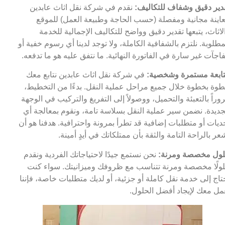
دير دقيق وشفاف للتكاليف:
نقدم في شركة نقل اثاث عابدين
اينة مجانية ومفصلة (حسب الحاجة وطبيعة العمل) للموقع
لاثاث، يتبعها تقدير دقيق وواضح للتكاليف الإجمالية للخدمة
مطلوبة. نلتزم بالشفافية الكاملة، ولا توجد لدينا أي رسوم خفية أو
اجآت غير سارة في الفاتورة النهائية. ما نتفق عليه هو ما تدفعه.
ابعة مستمرة وشخصية:
في شركة نقل اثاث عابدين نتابع معك
وة بخطوة خلال جميع مراحل عملية النقل. بدءًا من التخطيط،
وراً بالتعبئة والتحميل، ووصولاً إلى التفريغ والتركيب في الوجهة
جديدة. نضمن سير عملية النقل بسلاسة تامة، ونقوم بمعالجة أي
ديات أو متطلبات إضافية قد تطرأ بمرونة واحترافية. هدفنا هو أن
عر بالراحة التامة والثقة بأن ممتلكاتك في أيدٍ أمينة.
ول مخصصة ومرنة:
نحن نستمع جيدًا لاحتياجاتك الفردية ونقدم
ولًا مخصصة ومرنة تتناسب مع ظروفك وميزانيتك. سواء كنت
تاج إلى خدمة نقل كاملة أو جزئية، أو لديك متطلبات خاصة، فإننا
مل معك لإيجاد أفضل الحلول.