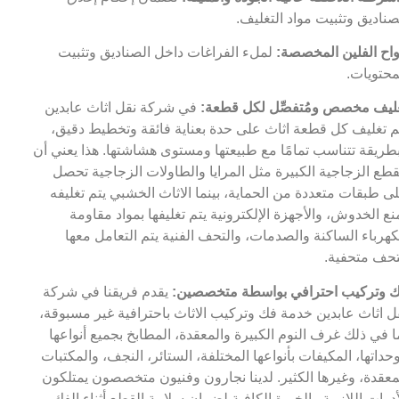
صناديق وتثبيت مواد التغليف.
واح الفلين المخصصة:
لملء الفراغات داخل الصناديق وتثبيت
محتويات.
ليف مخصص ومُتفصِّل لكل قطعة:
في شركة نقل اثاث عابدين
م تغليف كل قطعة اثاث على حدة بعناية فائقة وتخطيط دقيق،
طريقة تتناسب تمامًا مع طبيعتها ومستوى هشاشتها. هذا يعني أن
قطع الزجاجية الكبيرة مثل المرايا والطاولات الزجاجية تحصل
ى طبقات متعددة من الحماية، بينما الاثاث الخشبي يتم تغليفه
نع الخدوش، والأجهزة الإلكترونية يتم تغليفها بمواد مقاومة
كهرباء الساكنة والصدمات، والتحف الفنية يتم التعامل معها
حف متحفية.
 وتركيب احترافي بواسطة متخصصين:
يقدم فريقنا في شركة
ل اثاث عابدين خدمة فك وتركيب الاثاث باحترافية غير مسبوقة،
ا في ذلك غرف النوم الكبيرة والمعقدة، المطابخ بجميع أنواعها
حداتها، المكيفات بأنواعها المختلفة، الستائر، النجف، والمكتبات
معقدة، وغيرها الكثير. لدينا نجارون وفنيون متخصصون يمتلكون
أدوات اللازمة والخبرة الكافية لضمان سلامة القطع أثناء الفك