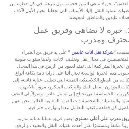
لعفش”، نحن لا ندعي التميز فحسب، بل نبرهنه في كل خطوة من
وات عملية النقل. إليك الأسباب التي تجعلنا الخيار الأول لآلاف
عملاء عابدين والمناطق المحيطة:
1. خبرة لا تضاهى وفريق عمل
حترف ومدرب
أسست
“
شركة نقل اثاث عابدين
“
على يد فريق من الخبراء
لمتخصصين في مجال نقل وتغليف الاثاث، ولدينا سنوات طويلة
 الخبرة المتراكمة التي تمتد لعقود من الزمن في هذا المجال
حيوي. هذه الخبرة الواسعة تعني أننا على دراية تامة بكافة أنواع
اثاث، من القطع الكلاسيكية الثمينة التي تتطلب عناية فائقة، إلى
اثاث المودرن القابل للفك والتركيب المتكرر، مروراً بالأجهزة
كهربائية الحساسة التي تحتاج إلى تعامل خاص، وصولاً إلى التحف
فنية والمقتنيات الشخصية ذات القيمة المعنوية العالية. نحن نفهم
اصيل كل قطعة وكيفية التعامل معها بمهارة واحترافية.
يق مدرب على أعلى مستوى:
يضم فريق عملنا عمالة مدربة
ريباً مكثفاً ومستمرًا على أحدث تقنيات النقل والتغليف والرفع.