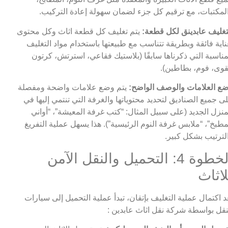
لمكتبات، مع ترقيم كل جزء لضمان سهولة إعادة التركيب.
تغليف عابدينق لكل قطعة:
يتم تغليف كل قطعة اثاث وكل محتوى
ناية فائقة وبطريقة تتناسب مع طبيعتها باستخدام مواد التغليف
مناسبة التي ذكرناها سابقًا (بلاستيك فقاعي، استرتش، كرتون
وى، فوم، بطاطين).
ع العلامات والوصف الواضح:
يتم وضع علامات واضحة ومفصلة
ى جميع الصناديق لتحديد محتوياتها والغرفة التي تنتمي إليها في
منزل الجديد (على سبيل المثال: “كتب غرفة المعيشة”، “أواني
مطبخ”، “ملابس غرفة النوم الرئيسية”). هذا يسهل عملية التفريغ
لترتيب بشكل كبير.
الخطوة 4: التحميل والنقل الآمن
لاثاث
د اكتمال عملية التغليف بإتقان، تبدأ عملية التحميل إلى سيارات
نقل بواسطة شركة نقل اثاث عابدين :