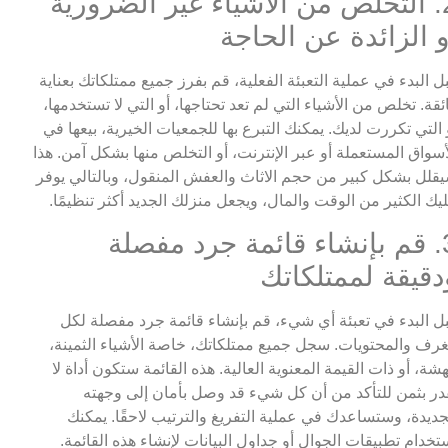
2. التخلص من الأشياء غير الضرورية
و الزائدة عن الحاجة
ل البدء في عملية التعبئة الفعلية، قم بفرز جميع ممتلكاتك بعناية
ئقة. تخلص من الأشياء التي لم تعد تحتاجها، أو التي لا تستخدمها،
 التي تكررت لديك. يمكنك التبرع بها للجمعيات الخيرية، بيعها في
أسواق المستعملة أو عبر الإنترنت، أو التخلص منها بشكل آمن. هذا
قلل بشكل كبير من حجم الاثاث والعفش المنقول، وبالتالي يوفر
يك الكثير من الوقت والمال، ويجعل منزلك الجديد أكثر تنظيمًا.
3. قم بإنشاء قائمة جرد مفصلة
دقيقة لممتلكاتك
ل البدء في تعبئة أي شيء، قم بإنشاء قائمة جرد مفصلة لكل
غرف والمحتويات. سجل جميع ممتلكاتك، خاصة الأشياء الثمينة،
هشة، أو ذات القيمة المعنوية العالية. هذه القائمة ستكون أداة لا
در بثمن للتأكد من أن كل شيء قد وصل بأمان إلى وجهته
جديدة، وستساعدك في عملية التفريغ والترتيب لاحقًا. يمكنك
تخدام تطبيقات الجوال أو جداول البيانات لإنشاء هذه القائمة.