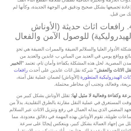
عادة تجميعها بشكل صحيح ودقيق في الوجهة الجديدة، وكأنها لم
فك من قبل.
4. رافعات اثاث حديثة (الأوناش
لهيدروليكية) للوصول الآمن والفعال
كلة الأدوار العليا والسلالم الضيقة والممرات الضيقة هي تحدٍ
ئع وواقع يومي في العديد من المباني ب عابدين والعديد من
مدن المصرية. لحل هذه المشكلة بكفاءة وأمان تام، تعتمد
“الخبير
قل الاثاث والعفش”
شركة نقل اثاث عابدين على أحدث
رافعات
اثاث الهيدروليكية المتطورة
(الأوناش) لضمان عملية نقل آمنة،
يعة، وفعالة، وتجنب أي مخاطر محتملة.
عة وكفاءة وفعالية لا مثيل لها:
تقلل الأوناش بشكل كبير من
وقت المستغرق في عملية النقل مقارنة بالطرق التقليدية. بدلاً من
جهد المضني الذي يبذله العمال في رفع وتنزيل الاثاث عبر السلالم
اعات طويلة، تقوم الأوناش بهذه المهمة في دقائق معدودة، مما
لل من إجهاد العمالة بشكل كبير، وينعكس إيجابًا على سرعة
فاءة الخدمة المقدمة لك. هذا يعني أنك ستتمكن من الاستقرار