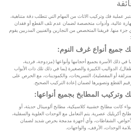
ائقة
تبر عملية فك وتركيب الاثاث من المهام التي تتطلب دقة متناهية،
ارة عالية، وأدوات متخصصة لضمان عدم تلف القطع أو فقدان
 جزء منها. فريقنا المتخصص من النجارين والفنيين المدربين يقوم
ك جميع أنواع غرف النوم:
ا في ذلك الأسرة بجميع أحجامها وأنواعها (مزدوجة، فردية،
فال)، الدواليب الكبيرة والصغيرة (بما في ذلك تلك ذات الأبواب
منزلقة أو المفصلية)، التسريحات، والكمودينات، مع الحرص على
قيم القطع وتصويرها لضمان إعادة التركيب الصحيح.
ك وتركيب المطابخ بجميع أنواعها:
اء كانت مطابخ خشبية كلاسيكية، مطابخ ألوميتال حديثة، أو
ابخ أكريليك عصرية. يتم التعامل مع الوحدات العلوية والسفلية،
أحواض، الشفاطات، وأي أجهزة مدمجة بحرص شديد لضمان
امة الوحدات، الأرفف، والواجهات.