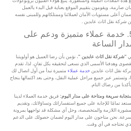
 هذه المعدات الثقيلة والمتطورة. يتبع هؤلاء الفنيون بروتوكولات
ان صارمة، ويقومون بتقييم الموقع بعناية قبل البدء بالعمل
مان أعلى مستويات الأمان لعملائنا وممتلكاتهم وللمبنى نفسه
 شركة نقل اثاث عابدين .
5. خدمة عملاء متميزة ودعم على
دار الساعة
ي
“شركة نقل اثاث عابدين “
، نؤمن بأن رضا العميل هو أولويتنا
قصوى وهدفنا الأسمى الذي نسعى لتحقيقه بكل تفانٍ. لذا، تقدم
كة نقل اثاث عابدين
خدمة عملاء
متميزة تبدأ من أول اتصال لك
ا، وتستمر عبر جميع مراحل عملية النقل، وحتى بعد اكتمالها بنجاح
أكدنا من رضاك التام.
تجابة سريعة ومتاحة على مدار اليوم:
فريق خدمة العملاء لدينا
تعد تمامًا للإجابة على جميع استفساراتك وتساؤلاتك، وتقديم
مشورة اللازمة والمتخصصة، وحل أي مشكلة قد تواجهها بمرونة
رعة. نحن متاحون على مدار اليوم لضمان حصولك على الدعم
ذي تحتاجه في أي وقت.