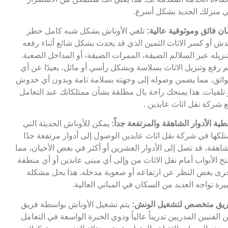
 منزلك الجديد بشكل أسرع.
ان فائق وموثوقية عالية:
تلغي الأوناش بشكل شبه كامل خطر
ش أو كسر الاثاث الثمين الذي قد يحدث بشكل شائع أثناء رفعه
نزيله عبر السلالم الضيقة، الممرات الضيقة، أو المداخل الصعبة.
م رفع وتنزيل الاثاث بسلاسة وبشكل رأسي أو مائل، بعيدًا عن أي
ائق، مما يضمن وصوله إلى وجهته بسلامة تامة وبدون أي خدوش
 تلفيات. هذا يمنحك راحة بال مطلقة بشأن ممتلكاتك عند التعامل
 شركة نقل اثاث عابدين .
طية الأدوار الشاهقة والمرتفعة جداً:
يمكن للأوناش الحديثة التي
تلكها في شركة نقل اثاث عابدين الوصول إلى أدوار مرتفعة جدًا
اهقة، قد تصل إلى الأدوار العشرين أو أكثر في بعض الأحيان، مما
تح الأبواب أمام نقل الاثاث من وإلى أي مبنى عابدين أو أي منطقة
رى بغض النظر عن ارتفاعه أو صعوبة مدخله. هذا يحل مشكلة
يرة تواجه العديد من السكان في المباني العالية.
يق متخصص لتشغيل الونش:
يتم تشغيل الأوناش بواسطة فريق
 الفنيين المدربين تدريباً عالياً وذوي الخبرة الواسعة في التعامل