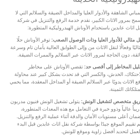
مباني الشاهقة والأدوار العليا والمداخل الضيقة والسلالم التي لا
مح بمرور الاثاث الكبير، نقدم خدمة الرفع والتنزيل في شركة
ل اثاث عابدين باستخدام الأوناش الهيدروليكية المتطورة:
 مثالي للأدوار العليا وذات الوصول الصعب:
توفر الأوناش حلًا
اليًا وفعالًا لنقل الاثاث من وإلى الطوابق العالية بأمان تام وسرعة
ئقة، دون الحاجة لمرور الاثاث عبر السلالم والممرات الضيقة.
ليل المخاطر إلى أقصى حد:
تقضي الأوناش على مخاطر
احتكاك، الخدش، والكسر التي قد تحدث بشكل كبير عند محاولة
ع الاثاث يدويًا عبر السلالم الضيقة أو المداخل المعقدة، مما يحمي
تلكاتك الثمينة.
يق متخصص لتشغيل الونش:
يتولى تشغيل الونش فنيون مدربون
ريباً عالياً وذوو خبرة في التعامل مع هذه المعدات المتطورة،
مان أعلى مستويات الأمان والدقة أثناء عملية الرفع والتنزيل.
م تقييم الموقع جيدًا بواسطة شركة نقل اثاث عابدين قبل البدء
لعمل لتحديد أفضل زاوية وموقع للونش.