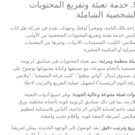
5. خدمة تعبئة وتفريغ المحتويات
لشخصية الشاملة
احة بالك التامة، وتوفيراً لوقتك وجهدك، نقدم في شركة نقل اثاث
بدين خدمة تعبئة وتفريغ المحتويات الشخصية من الأواني،
ملابس، الكتب، المستندات، الأدوات، وغيرها من المقتنيات
منزلية أو المكتبية الصغيرة:
بئة منظمة ومرتبة:
يتم تعبئة المحتويات في صناديق كرتونية
صصة بأحجام متنوعة، مع تصنيفها وكتابة محتوياتها بوضوح على
 صندوق (مثال: “أواني مطبخ”، “كتب غرفة المعيشة”، “ملابس
فة النوم الرئيسية”) لتسهيل عملية التفريغ والترتيب لاحقًا.
وات تعبئة متنوعة وعالية الجودة:
نوفر جميع أدوات التعبئة
لازمة، بما في ذلك صناديق كرتونية قوية بأحجام مختلفة، ورق
ليف ناعم لحماية الأواني الزجاجية، أكياس بلاستيكية لتنظيم
ملابس، أشرطة لاصقة قوية، وأقلام تحديد واضحة.
ريغ وترتيب دقيق:
بعد الوصول إلى الوجهة الجديدة، يمكن لفريقنا
مساعدة في تفريغ الصناديق ووضع المحتويات في أماكنها