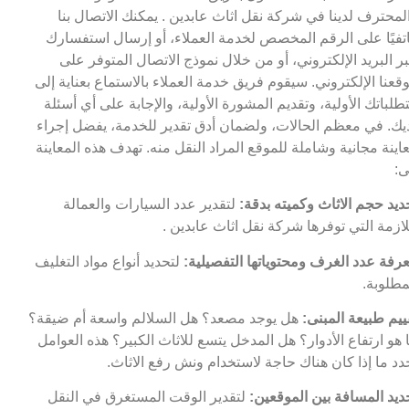
لمحترف لدينا في شركة نقل اثاث عابدين . يمكنك الاتصال بنا
تفيًا على الرقم المخصص لخدمة العملاء، أو إرسال استفسارك
ر البريد الإلكتروني، أو من خلال نموذج الاتصال المتوفر على
قعنا الإلكتروني. سيقوم فريق خدمة العملاء بالاستماع بعناية إلى
طلباتك الأولية، وتقديم المشورة الأولية، والإجابة على أي أسئلة
يك. في معظم الحالات، ولضمان أدق تقدير للخدمة، يفضل إجراء
اينة مجانية وشاملة للموقع المراد النقل منه. تهدف هذه المعاينة
ى:
ديد حجم الاثاث وكميته بدقة:
لتقدير عدد السيارات والعمالة
لازمة التي توفرها شركة نقل اثاث عابدين .
رفة عدد الغرف ومحتوياتها التفصيلية:
لتحديد أنواع مواد التغليف
مطلوبة.
ييم طبيعة المبنى:
هل يوجد مصعد؟ هل السلالم واسعة أم ضيقة؟
 هو ارتفاع الأدوار؟ هل المدخل يتسع للاثاث الكبير؟ هذه العوامل
دد ما إذا كان هناك حاجة لاستخدام ونش رفع الاثاث.
ديد المسافة بين الموقعين:
لتقدير الوقت المستغرق في النقل