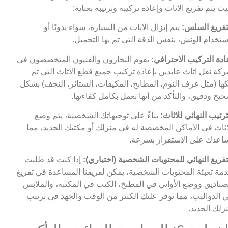
ث يتم تفريغ الاثاث وإعادة تركيبه وترتيبه بعناية:
تفريغ السلس:
يتم إنزال الاثاث من السيارة، سواء يدويًا أو
ستخدام الونش، بنفس الدقة التي تم بها التحميل.
ادة التركيب الاحترافي:
يقوم النجارون والفنيون المتخصصون في
كة نقل اثاث عابدين بإعادة تركيب جميع قطع الاثاث التي تم
ها (مثل غرف النوم، المطابخ، المكيفات، الستائر، النجف) بشكل
يح ودقيق، والتأكد من أنها تعمل بكامل كفاءتها.
ترتيب النهائي للاثاث:
بناءً على توجيهاتك الشخصية، يتم وضع
اثاث في الأماكن المخصصة له في منزلك أو مكتبك الجديد، مما
اعدك على الاستقرار بسرعة.
تفريغ النهائي للمحتويات الشخصية (اختياري):
إذا كنت قد طلبت
مة تعبئة المحتويات الشخصية، يمكن لفريقنا المساعدة في تفريغ
صناديق ووضع الأواني في المطبخ، الكتب في المكتبة، والملابس
 الدواليب، مما يوفر عليك الكثير من الوقت والجهد في ترتيب
زلك الجديد.