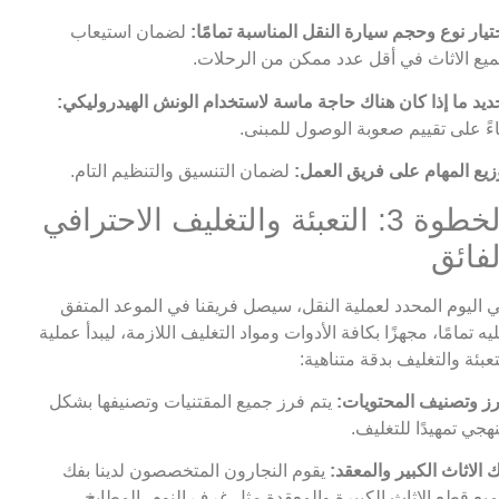
تيار نوع وحجم سيارة النقل المناسبة تمامًا:
لضمان استيعاب
يع الاثاث في أقل عدد ممكن من الرحلات.
ديد ما إذا كان هناك حاجة ماسة لاستخدام الونش الهيدروليكي:
اءً على تقييم صعوبة الوصول للمبنى.
زيع المهام على فريق العمل:
لضمان التنسيق والتنظيم التام.
الخطوة 3: التعبئة والتغليف الاحترافي
لفائق
 اليوم المحدد لعملية النقل، سيصل فريقنا في الموعد المتفق
يه تمامًا، مجهزًا بكافة الأدوات ومواد التغليف اللازمة، ليبدأ عملية
تعبئة والتغليف بدقة متناهية:
ز وتصنيف المحتويات:
يتم فرز جميع المقتنيات وتصنيفها بشكل
هجي تمهيدًا للتغليف.
 الاثاث الكبير والمعقد:
يقوم النجارون المتخصصون لدينا بفك
يع قطع الاثاث الكبيرة والمعقدة مثل غرف النوم، المطابخ،