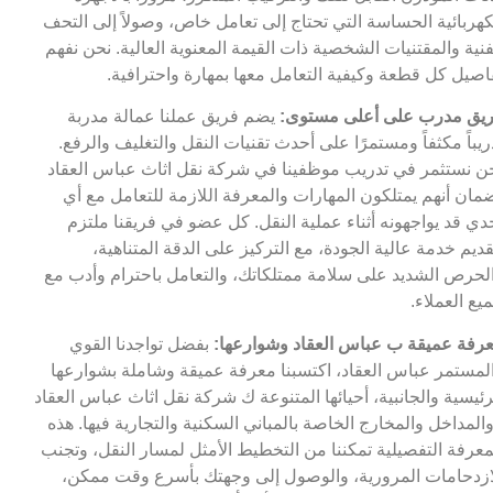
كهربائية الحساسة التي تحتاج إلى تعامل خاص، وصولاً إلى التحف
فنية والمقتنيات الشخصية ذات القيمة المعنوية العالية. نحن نفهم
اصيل كل قطعة وكيفية التعامل معها بمهارة واحترافية.
يق مدرب على أعلى مستوى:
يضم فريق عملنا عمالة مدربة
ريباً مكثفاً ومستمرًا على أحدث تقنيات النقل والتغليف والرفع.
ن نستثمر في تدريب موظفينا في شركة نقل اثاث عباس العقاد
مان أنهم يمتلكون المهارات والمعرفة اللازمة للتعامل مع أي
دي قد يواجهونه أثناء عملية النقل. كل عضو في فريقنا ملتزم
قديم خدمة عالية الجودة، مع التركيز على الدقة المتناهية،
لحرص الشديد على سلامة ممتلكاتك، والتعامل باحترام وأدب مع
يع العملاء.
رفة عميقة ب عباس العقاد وشوارعها:
بفضل تواجدنا القوي
لمستمر عباس العقاد، اكتسبنا معرفة عميقة وشاملة بشوارعها
رئيسية والجانبية، أحيائها المتنوعة ك شركة نقل اثاث عباس العقاد
والمداخل والمخارج الخاصة بالمباني السكنية والتجارية فيها. هذه
معرفة التفصيلية تمكننا من التخطيط الأمثل لمسار النقل، وتجنب
ازدحامات المرورية، والوصول إلى وجهتك بأسرع وقت ممكن،