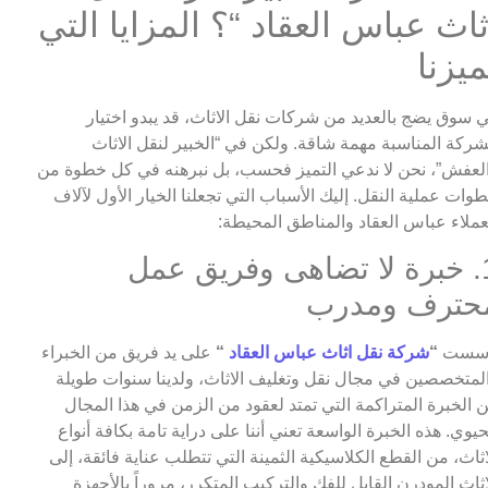
ثاث عباس العقاد “؟ المزايا التي
ميزنا
 سوق يضج بالعديد من شركات نقل الاثاث، قد يبدو اختيار
شركة المناسبة مهمة شاقة. ولكن في “الخبير لنقل الاثاث
لعفش”، نحن لا ندعي التميز فحسب، بل نبرهنه في كل خطوة من
وات عملية النقل. إليك الأسباب التي تجعلنا الخيار الأول لآلاف
عملاء عباس العقاد والمناطق المحيطة:
1. خبرة لا تضاهى وفريق عمل
حترف ومدرب
أسست
“
شركة نقل اثاث عباس العقاد
“
على يد فريق من الخبراء
لمتخصصين في مجال نقل وتغليف الاثاث، ولدينا سنوات طويلة
 الخبرة المتراكمة التي تمتد لعقود من الزمن في هذا المجال
حيوي. هذه الخبرة الواسعة تعني أننا على دراية تامة بكافة أنواع
اثاث، من القطع الكلاسيكية الثمينة التي تتطلب عناية فائقة، إلى
اثاث المودرن القابل للفك والتركيب المتكرر، مروراً بالأجهزة