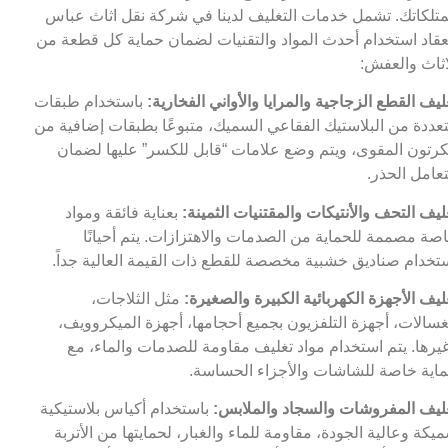
تلكاتك. تشمل خدمات التغليف لدينا في شركة نقل اثاث عباس
عقاد استخدام أحدث المواد والتقنيات لضمان حماية كل قطعة من
اثاث والعفش:
ليف القطع الزجاجية والمرايا والأواني الفخارية:
باستخدام طبقات
عددة من البلاستيك الفقاعي السميك، متبوعًا بطبقات إضافية من
كرتون المقوى، ويتم وضع علامات “قابل للكسر” عليها لضمان
تعامل الحذر.
ليف التحف والأنتيكات والمقتنيات الثمينة:
بعناية فائقة ومواد
صة مصممة للحماية من الصدمات والاهتزازات. يتم أحيانًا
تخدام صناديق خشبية مخصصة للقطع ذات القيمة العالية جداً.
ليف الأجهزة الكهربائية الكبيرة والصغيرة:
مثل الثلاجات،
غسالات، أجهزة التلفزيون بجميع أحجامها، أجهزة الميكروويف،
يرها. يتم استخدام مواد تغليف مقاومة للصدمات والماء، مع
اية خاصة للشاشات والأجزاء الحساسة.
ليف المفروشات والسجاد والملابس:
باستخدام أكياس بلاستيكية
يكة وعالية الجودة، مقاومة للماء والغبار، لحمايتها من الأتربة