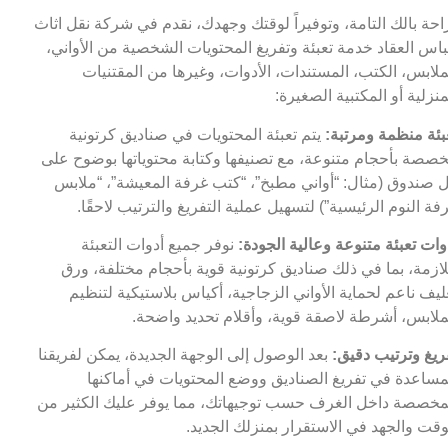
احة بالك التامة، وتوفيراً لوقتك وجهدك، نقدم في شركة نقل اثاث
اس العقاد خدمة تعبئة وتفريغ المحتويات الشخصية من الأواني،
ملابس، الكتب، المستندات، الأدوات، وغيرها من المقتنيات
منزلية أو المكتبية الصغيرة:
بئة منظمة ومرتبة:
يتم تعبئة المحتويات في صناديق كرتونية
صصة بأحجام متنوعة، مع تصنيفها وكتابة محتوياتها بوضوح على
 صندوق (مثال: “أواني مطبخ”، “كتب غرفة المعيشة”، “ملابس
فة النوم الرئيسية”) لتسهيل عملية التفريغ والترتيب لاحقًا.
وات تعبئة متنوعة وعالية الجودة:
نوفر جميع أدوات التعبئة
لازمة، بما في ذلك صناديق كرتونية قوية بأحجام مختلفة، ورق
ليف ناعم لحماية الأواني الزجاجية، أكياس بلاستيكية لتنظيم
ملابس، أشرطة لاصقة قوية، وأقلام تحديد واضحة.
ريغ وترتيب دقيق:
بعد الوصول إلى الوجهة الجديدة، يمكن لفريقنا
مساعدة في تفريغ الصناديق ووضع المحتويات في أماكنها
مخصصة داخل الغرف حسب توجيهاتك، مما يوفر عليك الكثير من
وقت والجهد في الاستقرار بمنزلك الجديد.