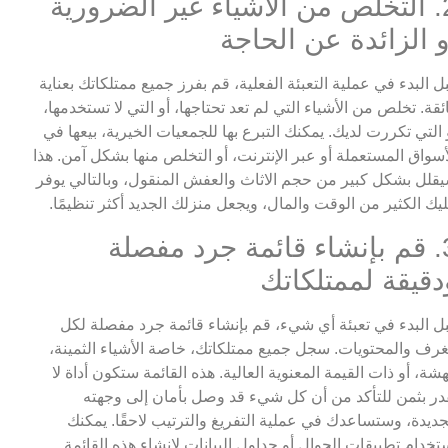
2. التخلص من الأشياء غير الضرورية
و الزائدة عن الحاجة
ل البدء في عملية التعبئة الفعلية، قم بفرز جميع ممتلكاتك بعناية
ئقة. تخلص من الأشياء التي لم تعد تحتاجها، أو التي لا تستخدمها،
 التي تكررت لديك. يمكنك التبرع بها للجمعيات الخيرية، بيعها في
أسواق المستعملة أو عبر الإنترنت، أو التخلص منها بشكل آمن. هذا
قلل بشكل كبير من حجم الاثاث والعفش المنقول، وبالتالي يوفر
يك الكثير من الوقت والمال، ويجعل منزلك الجديد أكثر تنظيمًا.
3. قم بإنشاء قائمة جرد مفصلة
دقيقة لممتلكاتك
ل البدء في تعبئة أي شيء، قم بإنشاء قائمة جرد مفصلة لكل
غرف والمحتويات. سجل جميع ممتلكاتك، خاصة الأشياء الثمينة،
هشة، أو ذات القيمة المعنوية العالية. هذه القائمة ستكون أداة لا
در بثمن للتأكد من أن كل شيء قد وصل بأمان إلى وجهته
جديدة، وستساعدك في عملية التفريغ والترتيب لاحقًا. يمكنك
تخدام تطبيقات الجوال أو جداول البيانات لإنشاء هذه القائمة.