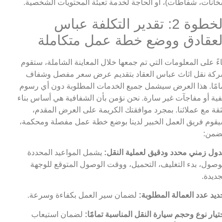
انات، شفاطات)، أو الحاجة لخدمة تعبئة المحتويات الشخصية.
الخطوة 2: تقدير التكلفة عباس
لعقادق ووضع خطة عمل متكاملة
اءً على المعلومات التي تم جمعها خلال المعاينة الشاملة، ستقوم
كة نقل اثاث عباس العقاد بتقديم عرض سعر مفصل وشفاف
امًا. هذا العرض سيشمل جميع الخدمات المطلوبة دون أي رسوم
ية أو مفاجآت غير سارة. نحن نؤمن بأن الشفافية هي أساس بناء
ثقة مع عملائنا. بمجرد موافقتك الكريمة على العرض المقدم،
قوم فريق العمل الخبير لدينا بوضع خطة عمل مفصلة ومحكمة،
ضمن:
ول زمني محدد ودقيق لعملية النقل:
يشمل المواعيد المحددة
وصول، بدء التغليف، التحميل، ووقت الوصول المتوقع للوجهة
جديدة.
ديد عدد العمالة المطلوبة:
لضمان سير العمل بكفاءة وسرعة.
تيار نوع وحجم سيارة النقل المناسبة تمامًا:
لضمان استيعاب