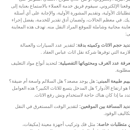
قعنا الإلكتروني. سيقوم فريق خدمة العملاء بالاستماع بعناية إلى
طلباتك الأولية، وتقديم المشورة الأولية، والإجابة على أي أسئلة
يك. في معظم الحالات، ولضمان أدق تقدير للخدمة، يفضل إجراء
اينة مجانية وشاملة للموقع المراد النقل منه. تهدف هذه المعاينة
ى:
ديد حجم الاثاث وكميته بدقة:
لتقدير عدد السيارات والعمالة
لازمة التي توفرها شركة نقل اثاث عباس العقاد .
رفة عدد الغرف ومحتوياتها التفصيلية:
لتحديد أنواع مواد التغليف
مطلوبة.
ييم طبيعة المبنى:
هل يوجد مصعد؟ هل السلالم واسعة أم ضيقة؟
 هو ارتفاع الأدوار؟ هل المدخل يتسع للاثاث الكبير؟ هذه العوامل
دد ما إذا كان هناك حاجة لاستخدام ونش رفع الاثاث.
ديد المسافة بين الموقعين:
لتقدير الوقت المستغرق في النقل
كاليف الوقود.
 متطلبات خاصة:
مثل فك وتركيب أجهزة معينة (مكيفات،