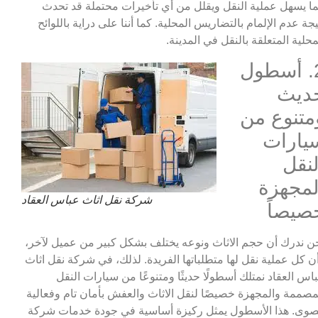
ا يسهل عملية النقل ويقلل من أي تأخيرات محتملة قد تحدث
يجة عدم الإلمام بالتضاريس المحلية. كما أننا على دراية باللوائح
محلية المتعلقة بالنقل في المدينة.
2. أسطول
ديث
متنوع من
يارات
لنقل
لمجهزة
شركة نقل اثاث عباس العقاد
صيصاً
ن ندرك أن حجم الاثاث ونوعه يختلف بشكل كبير من عميل لآخر،
ن كل عملية نقل لها متطلباتها الفريدة. لذلك، في شركة نقل اثاث
اس العقاد نمتلك أسطولًا حديثًا ومتنوعًا من سيارات النقل
مصممة والمجهزة خصيصًا لنقل الاثاث والعفش بأمان تام وفعالية
وى. هذا الأسطول يمثل ركيزة أساسية في جودة خدمات شركة