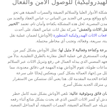
لهيدروليكية) للوصول الآمن والفعال
كلة الأدوار العليا والسلالم الضيقة والممرات الضيقة هي تحدٍ
ئع وواقع يومي في العديد من المباني ب عباس العقاد والعديد من
مدن المصرية. لحل هذه المشكلة بكفاءة وأمان تام، تعتمد
“الخبير
قل الاثاث والعفش”
شركة نقل اثاث عباس العقاد على أحدث
فعات الاثاث الهيدروليكية المتطورة
(الأوناش) لضمان عملية نقل
نة، سريعة، وفعالة، وتجنب أي مخاطر محتملة.
عة وكفاءة وفعالية لا مثيل لها:
تقلل الأوناش بشكل كبير من
وقت المستغرق في عملية النقل مقارنة بالطرق التقليدية. بدلاً من
جهد المضني الذي يبذله العمال في رفع وتنزيل الاثاث عبر السلالم
اعات طويلة، تقوم الأوناش بهذه المهمة في دقائق معدودة، مما
لل من إجهاد العمالة بشكل كبير، وينعكس إيجابًا على سرعة
فاءة الخدمة المقدمة لك. هذا يعني أنك ستتمكن من الاستقرار
 منزلك الجديد بشكل أسرع.
ان فائق وموثوقية عالية:
تلغي الأوناش بشكل شبه كامل خطر
ش أو كسر الاثاث الثمين الذي قد يحدث بشكل شائع أثناء رفعه
نزيله عبر السلالم الضيقة، الممرات الضيقة، أو المداخل الصعبة.