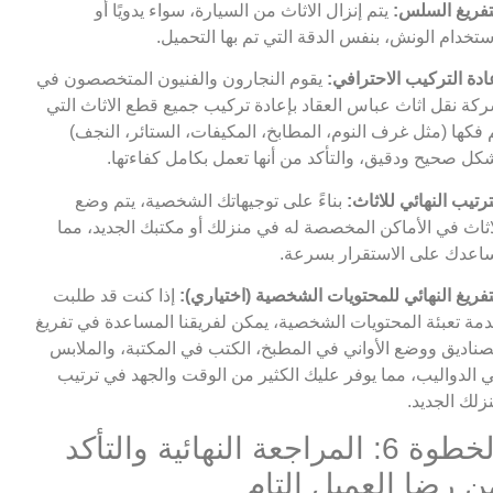
تفريغ السلس:
يتم إنزال الاثاث من السيارة، سواء يدويًا أو
ستخدام الونش، بنفس الدقة التي تم بها التحميل.
ادة التركيب الاحترافي:
يقوم النجارون والفنيون المتخصصون في
كة نقل اثاث عباس العقاد بإعادة تركيب جميع قطع الاثاث التي
 فكها (مثل غرف النوم، المطابخ، المكيفات، الستائر، النجف)
كل صحيح ودقيق، والتأكد من أنها تعمل بكامل كفاءتها.
ترتيب النهائي للاثاث:
بناءً على توجيهاتك الشخصية، يتم وضع
اثاث في الأماكن المخصصة له في منزلك أو مكتبك الجديد، مما
اعدك على الاستقرار بسرعة.
تفريغ النهائي للمحتويات الشخصية (اختياري):
إذا كنت قد طلبت
مة تعبئة المحتويات الشخصية، يمكن لفريقنا المساعدة في تفريغ
صناديق ووضع الأواني في المطبخ، الكتب في المكتبة، والملابس
 الدواليب، مما يوفر عليك الكثير من الوقت والجهد في ترتيب
زلك الجديد.
الخطوة 6: المراجعة النهائية والتأكد
ن رضا العميل التام