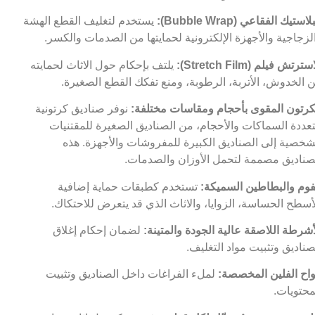
لاستيك الفقاعي (Bubble Wrap):
يستخدم لتغليف القطع الهشة
لزجاجية والأجهزة الإلكترونية لحمايتها من الصدمات والكسر.
سترتش فيلم (Stretch Film):
يلتف بإحكام حول الاثاث لحمايته
 الخدوش، الأتربة، الرطوبة، ومنع تفكك القطع الصغيرة.
كرتون المقوى بأحجام ومقاسات مختلفة:
نوفر صناديق كرتونية
عددة السماكات والأحجام، من الصناديق الصغيرة للمقتنيات
شخصية إلى الصناديق الكبيرة للمفروشات والأجهزة. هذه
صناديق مصممة لتحمل الأوزان والصدمات.
فوم والبطاطين السميكة:
تستخدم كطبقات حماية إضافية
أسطح الحساسة، الزوايا، والاثاث الذي قد يتعرض للاحتكاك.
أشرطة اللاصقة عالية الجودة والمتينة:
لضمان إحكام إغلاق
صناديق وتثبيت مواد التغليف.
واح الفلين المخصصة:
لملء الفراغات داخل الصناديق وتثبيت
محتويات.