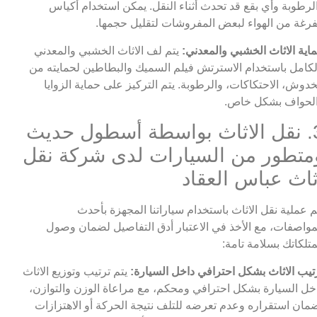
لرطوبة وأي بقع قد تحدث أثناء النقل. يمكن استخدام أكياس
رغة من الهواء لبعض المفروشات لتقليل حجمها.
اية الاثاث الخشبي والمعدني:
يتم لف الاثاث الخشبي والمعدني
لكامل باستخدام الاسترتش فيلم السميك والبطاطين لحمايته من
خدوش، الاحتكاكات، والرطوبة. يتم التركيز على حماية الزوايا
لحواف بشكل خاص.
3. نقل الاثاث بواسطة أسطول حديث
متطور من السيارات لدى شركة نقل
ثاث عباس العقاد
م عملية نقل الاثاث باستخدام سياراتنا المجهزة بأحدث
مواصفات، مع الأخذ في الاعتبار أدق التفاصيل لضمان وصول
تلكاتك بسلامة تامة:
تيب الاثاث بشكل احترافي داخل السيارة:
يتم ترتيب وتوزيع الاثاث
خل السيارة بشكل احترافي ومحكم، مع مراعاة الوزن والتوازن،
مان استقراره وعدم تعرضه للتلف نتيجة الحركة أو الاهتزازات