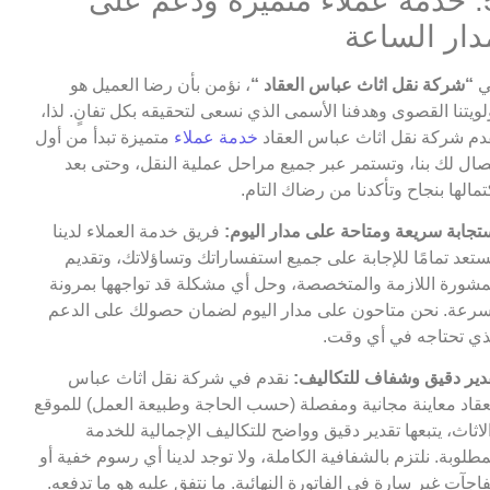
5. خدمة عملاء متميزة ودعم على
دار الساعة
ي
“شركة نقل اثاث عباس العقاد “
، نؤمن بأن رضا العميل هو
لويتنا القصوى وهدفنا الأسمى الذي نسعى لتحقيقه بكل تفانٍ. لذا،
دم شركة نقل اثاث عباس العقاد
خدمة عملاء
متميزة تبدأ من أول
صال لك بنا، وتستمر عبر جميع مراحل عملية النقل، وحتى بعد
تمالها بنجاح وتأكدنا من رضاك التام.
تجابة سريعة ومتاحة على مدار اليوم:
فريق خدمة العملاء لدينا
تعد تمامًا للإجابة على جميع استفساراتك وتساؤلاتك، وتقديم
مشورة اللازمة والمتخصصة، وحل أي مشكلة قد تواجهها بمرونة
رعة. نحن متاحون على مدار اليوم لضمان حصولك على الدعم
ذي تحتاجه في أي وقت.
دير دقيق وشفاف للتكاليف:
نقدم في شركة نقل اثاث عباس
عقاد معاينة مجانية ومفصلة (حسب الحاجة وطبيعة العمل) للموقع
لاثاث، يتبعها تقدير دقيق وواضح للتكاليف الإجمالية للخدمة
مطلوبة. نلتزم بالشفافية الكاملة، ولا توجد لدينا أي رسوم خفية أو
اجآت غير سارة في الفاتورة النهائية. ما نتفق عليه هو ما تدفعه.