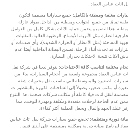
ل اثاث عباس العقاد .
ارات مغلقة ومبطنة بالكامل:
جميع سياراتنا مصممة لتكون
لقة تمامًا من جميع الجوانب ومبطنة من الداخل بمواد عازلة
بطنة. هذا التصميم يضمن حماية الاثاث بشكل كامل من العوامل
خارجية الضارة مثل الأتربة، الأوساخ، الرطوبة العالية، التقلبات
جوية المفاجئة (مثل الأمطار أو الحرارة الشديدة)، وأي صدمات أو
تزازات قد تحدث أثناء الرحلة. تضمن البطانة الداخلية أيضًا عدم
ش الاثاث نتيجة الاحتكاك بجدران السيارة.
جام مختلفة لتناسب كافة الاحتياجات:
يتوفر لدينا في شركة نقل
اث عباس العقاد مجموعة واسعة من أحجام السيارات، بدءًا من
سيارات الصغيرة والمتوسطة التي تناسب نقل محتويات شقة
يرة أو مكتب صغير، وصولاً إلى الشاحنات الكبيرة والمقطورات
مصممة لنقل اثاث فيلا كاملة أو مكاتب شركات ضخمة. هذا التنوع
من عدم الحاجة لرحلات متعددة ومكلفة ومهدرة للوقت، مما
فر عليك الجهد والمال ويجعل العملية أكثر كفاءة.
انة دورية ومنتظمة:
تخضع جميع سيارات شركة نقل اثاث عباس
عقاد لبرنامج صيانة دورية ومكثفة ومنتظمة على أيدي فنيين