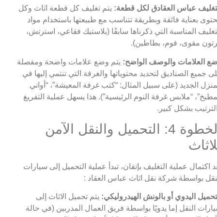
تغليف عباس العقادق لكل قطعة:
يتم تغليف كل قطعة اثاث وكل
توى بعناية فائقة وبطريقة تتناسب مع طبيعتها باستخدام مواد
تغليف المناسبة التي ذكرناها سابقًا (بلاستيك فقاعي، استرتش،
تون مقوى، فوم، بطاطين).
ع العلامات والوصف الواضح:
يتم وضع علامات واضحة ومفصلة
ى جميع الصناديق لتحديد محتوياتها والغرفة التي تنتمي إليها في
منزل الجديد (على سبيل المثال: “كتب غرفة المعيشة”، “أواني
مطبخ”، “ملابس غرفة النوم الرئيسية”). هذا يسهل عملية التفريغ
لترتيب بشكل كبير.
الخطوة 4: التحميل والنقل الآمن
لاثاث
د اكتمال عملية التغليف بإتقان، تبدأ عملية التحميل إلى سيارات
نقل بواسطة شركة نقل اثاث عباس العقاد :
تحميل اليدوي أو بالونش الهيدروليكي:
يتم تحميل الاثاث إلى
ارات النقل إما يدويًا بواسطة فريق العمال المدربين (في حالة