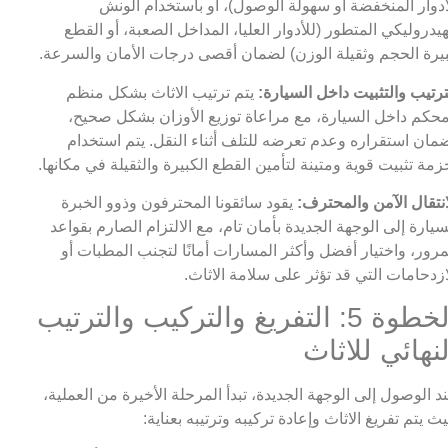
أدوار المنخفضة أو سهولة الوصول)، أو باستخدام الونش
هيدروليكي المتطور (للأدوار العليا، المداخل الصعبة، أو القطع
يرة الحجم وثقيلة الوزن) لضمان أقصى درجات الأمان والسرعة.
ترتيب والتثبيت داخل السيارة:
يتم ترتيب الاثاث بشكل منظم
حكم داخل السيارة، مع مراعاة توزيع الأوزان بشكل صحيح،
مان استقراره وعدم تعرضه للتلف أثناء النقل. يتم استخدام
زمة تثبيت قوية ومتينة لتأمين القطع الكبيرة والثقيلة في مكانها.
انتقال الآمن والمحترف:
يقود سائقونا المحترفون وذوو الخبرة
سيارة إلى الوجهة الجديدة بأمان تام، مع الالتزام الصارم بقواعد
مرور، واختيار أفضل وأكثر المسارات أمانًا لتجنب المطبات أو
ازدحامات التي قد تؤثر على سلامة الاثاث.
الخطوة 5: التفريغ والتركيب والترتيب
لنهائي للاثاث
د الوصول إلى الوجهة الجديدة، تبدأ المرحلة الأخيرة من العملية،
ث يتم تفريغ الاثاث وإعادة تركيبه وترتيبه بعناية: