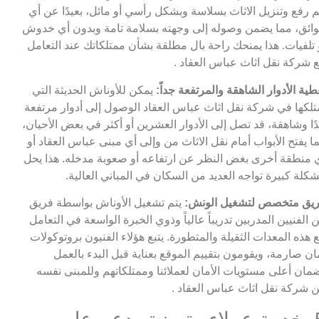
م رفع وتنزيل الاثاث بسلاسة وبشكل رأسي أو مائل، بعيدًا عن أي
ائق، مما يضمن وصوله إلى وجهته بسلامة تامة وبدون أي خدوش
 تلفيات. هذا يمنحك راحة بال مطلقة بشأن ممتلكاتك عند التعامل
 شركة نقل اثاث عباس العقاد .
طية الأدوار الشاهقة والمرتفعة جداً:
يمكن للأوناش الحديثة التي
تلكها في شركة نقل اثاث عباس العقاد الوصول إلى أدوار مرتفعة
ًا وشاهقة، قد تصل إلى الأدوار العشرين أو أكثر في بعض الأحيان،
ا يفتح الأبواب أمام نقل الاثاث من وإلى أي مبنى عباس العقاد أو
 منطقة أخرى بغض النظر عن ارتفاعه أو صعوبة مدخله. هذا يحل
كلة كبيرة تواجه العديد من السكان في المباني العالية.
يق متخصص لتشغيل الونش:
يتم تشغيل الأوناش بواسطة فريق
 الفنيين المدربين تدريباً عالياً وذوي الخبرة الواسعة في التعامل
 هذه المعدات الثقيلة والمتطورة. يتبع هؤلاء الفنيون بروتوكولات
ان صارمة، ويقومون بتقييم الموقع بعناية قبل البدء بالعمل
مان أعلى مستويات الأمان لعملائنا وممتلكاتهم وللمبنى نفسه
 شركة نقل اثاث عباس العقاد .