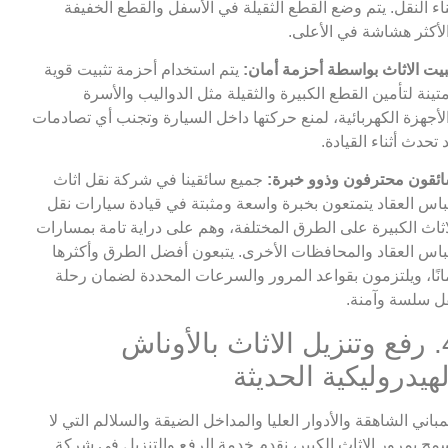
ناء النقل. يتم وضع القطع الثقيلة في الأسفل والقطع الخفيفة
لأكثر هشاشة في الأعلى.
بيت الاثاث بواسطة أحزمة أمان:
يتم استخدام أحزمة تثبيت قوية
تينة لتأمين القطع الكبيرة والثقيلة مثل الدواليب والأسرة
لأجهزة الكهربائية، لمنع حركتها داخل السيارة وتجنب أي تصادمات
 تحدث أثناء القيادة.
ئقون محترفون وذوو خبرة:
جميع سائقينا في شركة نقل اثاث
اس العقاد يتمتعون بخبرة واسعة ومثبتة في قيادة سيارات نقل
اثاث الكبيرة على الطرق المختلفة، وهم على دراية تامة بمسارات
اس العقاد والمحافظات الأخرى. يتبعون أفضل الطرق وأكثرها
انًا، ويلتزمون بقواعد المرور والسرعات المحددة لضمان رحلة
ل سلسة وآمنة.
4. رفع وتنزيل الاثاث بالأوناش
لهيدروليكية الحديثة
مباني الشاهقة والأدوار العليا والمداخل الضيقة والسلالم التي لا
مح بمرور الاثاث الكبير، نقدم خدمة الرفع والتنزيل في شركة