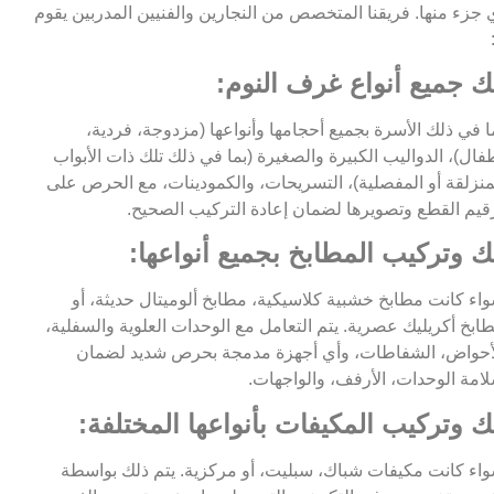
 جزء منها. فريقنا المتخصص من النجارين والفنيين المدربين يقوم
ك جميع أنواع غرف النوم:
ا في ذلك الأسرة بجميع أحجامها وأنواعها (مزدوجة، فردية،
فال)، الدواليب الكبيرة والصغيرة (بما في ذلك تلك ذات الأبواب
منزلقة أو المفصلية)، التسريحات، والكمودينات، مع الحرص على
قيم القطع وتصويرها لضمان إعادة التركيب الصحيح.
ك وتركيب المطابخ بجميع أنواعها:
اء كانت مطابخ خشبية كلاسيكية، مطابخ ألوميتال حديثة، أو
ابخ أكريليك عصرية. يتم التعامل مع الوحدات العلوية والسفلية،
أحواض، الشفاطات، وأي أجهزة مدمجة بحرص شديد لضمان
امة الوحدات، الأرفف، والواجهات.
ك وتركيب المكيفات بأنواعها المختلفة:
اء كانت مكيفات شباك، سبليت، أو مركزية. يتم ذلك بواسطة