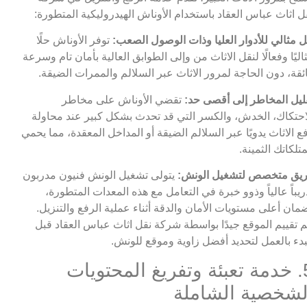
ل اثاث عباس العقاد باستخدام الأوناش الهيدروليكية المتطورة:
 مثالي للأدوار العليا وذات الوصول الصعب:
توفر الأوناش حلًا
اليًا وفعالًا لنقل الاثاث من وإلى الطوابق العالية بأمان تام وسرعة
ئقة، دون الحاجة لمرور الاثاث عبر السلالم والممرات الضيقة.
ليل المخاطر إلى أقصى حد:
تقضي الأوناش على مخاطر
احتكاك، الخدش، والكسر التي قد تحدث بشكل كبير عند محاولة
ع الاثاث يدويًا عبر السلالم الضيقة أو المداخل المعقدة، مما يحمي
تلكاتك الثمينة.
يق متخصص لتشغيل الونش:
يتولى تشغيل الونش فنيون مدربون
ريباً عالياً وذوو خبرة في التعامل مع هذه المعدات المتطورة،
مان أعلى مستويات الأمان والدقة أثناء عملية الرفع والتنزيل.
م تقييم الموقع جيدًا بواسطة شركة نقل اثاث عباس العقاد قبل
بدء بالعمل لتحديد أفضل زاوية وموقع للونش.
5. خدمة تعبئة وتفريغ المحتويات
لشخصية الشاملة