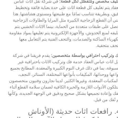
ليف مخصص ومُتفصِّل لكل قطعة:
في شركة نقل اثاث عباس
عقاد يتم تغليف كل قطعة اثاث على حدة بعناية فائقة وتخطيط
يق، وبطريقة تتناسب تمامًا مع طبيعتها ومستوى هشاشتها. هذا
ني أن القطع الزجاجية الكبيرة مثل المرايا والطاولات الزجاجية
صل على طبقات متعددة من الحماية، بينما الاثاث الخشبي يتم
ليفه لمنع الخدوش، والأجهزة الإلكترونية يتم تغليفها بمواد مقاومة
كهرباء الساكنة والصدمات، والتحف الفنية يتم التعامل معها
حف متحفية.
 وتركيب احترافي بواسطة متخصصين:
يقدم فريقنا في شركة
ل اثاث عباس العقاد خدمة فك وتركيب الاثاث باحترافية غير
بوقة، بما في ذلك غرف النوم الكبيرة والمعقدة، المطابخ بجميع
واعها ووحداتها، المكيفات بأنواعها المختلفة، الستائر، النجف،
لمكتبات المعقدة، وغيرها الكثير. لدينا نجارون وفنيون متخصصون
تلكون الأدوات اللازمة والخبرة الكافية لضمان سلامة القطع أثناء
فك وإعادة تجميعها بشكل صحيح ودقيق في الوجهة الجديدة، وكأنها
 تُفك من قبل.
4. رافعات اثاث حديثة (الأوناش