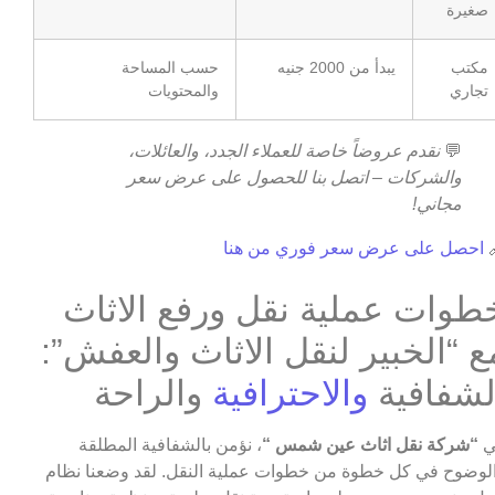
صغيرة
حسب المساحة
يبدأ من 2000 جنيه
مكتب
والمحتويات
تجاري
نقدم عروضاً خاصة للعملاء الجدد، والعائلات،
💬
والشركات – اتصل بنا للحصول على عرض سعر
مجاني!
احصل على عرض سعر فوري من هنا

خطوات عملية نقل ورفع الاثا
مع “الخبير لنقل الاثاث والعفش”
والراحة
والاحترافية
الشفافي
، نؤمن بالشفافية المطلقة
“شركة نقل اثاث عين شمس “
ف
والوضوح في كل خطوة من خطوات عملية النقل. لقد وضعنا نظ