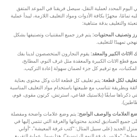
 اليوم المحدد لعملية النقل، سيصل فريقنا في الموعد المتفق
يه تمامًا، مجهزًا بكافة الأدوات ومواد التغليف اللازمة، ليبدأ عملية
تعبئة والتغليف بدقة متناهية:
ز وتصنيف المحتويات:
يتم فرز جميع المقتنيات وتصنيفها بشكل
هجي تمهيدًا للتغليف.
 الاثاث الكبير والمعقد:
يقوم النجارون المتخصصون لدينا بفك
يع قطع الاثاث الكبيرة والمعقدة مثل غرف النوم، المطابخ،
لمكتبات، مع ترقيم كل جزء لضمان سهولة إعادة التركيب.
تغليف لكل قطعة:
يتم تغليف كل قطعة اثاث وكل محتوى بعناية
ئقة وبطريقة تتناسب مع طبيعتها باستخدام مواد التغليف المناسبة
تي ذكرناها سابقًا (بلاستيك فقاعي، استرتش، كرتون مقوى، فوم،
اطين).
ع العلامات والوصف الواضح:
يتم وضع علامات واضحة ومفصلة
ى جميع الصناديق لتحديد محتوياتها والغرفة التي تنتمي إليها في
منزل الجديد (على سبيل المثال: “كتب غرفة المعيشة”، “أواني
مطبخ”، “ملابس غرفة النوم الرئيسية”). هذا يسهل عملية التفريغ