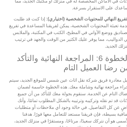
اثاث في الأماكن المخصصة له في منزلك أو مكتبك الجديد، مما
اعدك على الاستقرار بسرعة.
تفريغ النهائي للمحتويات الشخصية (اختياري):
إذا كنت قد طلبت
مة تعبئة المحتويات الشخصية، يمكن لفريقنا المساعدة في تفريغ
صناديق ووضع الأواني في المطبخ، الكتب في المكتبة، والملابس
 الدواليب، مما يوفر عليك الكثير من الوقت والجهد في ترتيب
زلك الجديد.
الخطوة 6: المراجعة النهائية والتأكد
ن رضا العميل التام
ل مغادرة فريق شركة نقل اثاث عين شمس للموقع الجديد، سيتم
راء مراجعة نهائية وشاملة معك. هذه الخطوة حاسمة لضمان
اك التام عن الخدمة. سنقوم بجولة معك للتأكد من أن جميع
اثاث قد تم نقله وتركيبه وترتيبه بالشكل المطلوب تمامًا، وأنك
ضٍ عن كل التفاصيل. في حالة وجود أي ملاحظات أو متطلبات
افية بسيطة، فإن فريقنا مستعد للتعامل معها فورًا. هدفنا
أسمى هو أن نتركك سعيدًا، مرتاحًا، ومستقرًا في منزلك الجديد،