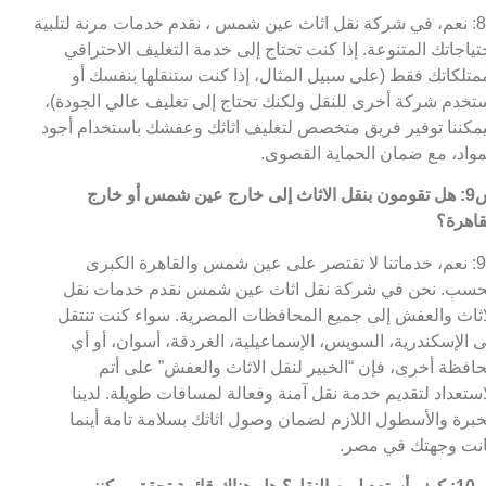
ج8: نعم، في شركة نقل اثاث عين شمس ، نقدم خدمات مرنة لتلبية
تياجاتك المتنوعة. إذا كنت تحتاج إلى خدمة التغليف الاحترافي
متلكاتك فقط (على سبيل المثال، إذا كنت ستنقلها بنفسك أو
تخدم شركة أخرى للنقل ولكنك تحتاج إلى تغليف عالي الجودة)،
مكننا توفير فريق متخصص لتغليف اثاثك وعفشك باستخدام أجود
مواد، مع ضمان الحماية القصوى.
س9: هل تقومون بنقل الاثاث إلى خارج عين شمس أو خارج
قاهرة؟
ج9: نعم، خدماتنا لا تقتصر على عين شمس والقاهرة الكبرى
سب. نحن في شركة نقل اثاث عين شمس نقدم خدمات نقل
اثاث والعفش إلى جميع المحافظات المصرية. سواء كنت تنتقل
ى الإسكندرية، السويس، الإسماعيلية، الغردقة، أسوان، أو أي
افظة أخرى، فإن “الخبير لنقل الاثاث والعفش” على أتم
استعداد لتقديم خدمة نقل آمنة وفعالة لمسافات طويلة. لدينا
خبرة والأسطول اللازم لضمان وصول اثاثك بسلامة تامة أينما
نت وجهتك في مصر.