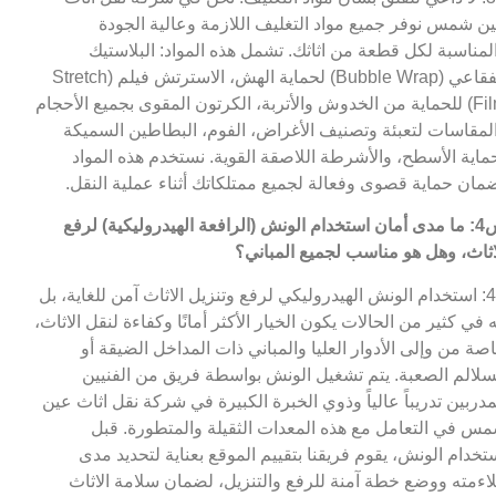
ن شمس نوفر جميع مواد التغليف اللازمة وعالية الجودة
لمناسبة لكل قطعة من اثاثك. تشمل هذه المواد: البلاستيك
الفقاعي (Bubble Wrap) لحماية الهش، الاسترتش فيلم (Stretch
Film) للحماية من الخدوش والأتربة، الكرتون المقوى بجميع الأحجام
لمقاسات لتعبئة وتصنيف الأغراض، الفوم، البطاطين السميكة
ماية الأسطح، والأشرطة اللاصقة القوية. نستخدم هذه المواد
مان حماية قصوى وفعالة لجميع ممتلكاتك أثناء عملية النقل.
س4: ما مدى أمان استخدام الونش (الرافعة الهيدروليكية) لرفع
اثاث، وهل هو مناسب لجميع المباني؟
ج4: استخدام الونش الهيدروليكي لرفع وتنزيل الاثاث آمن للغاية، بل
ه في كثير من الحالات يكون الخيار الأكثر أمانًا وكفاءة لنقل الاثاث،
صة من وإلى الأدوار العليا والمباني ذات المداخل الضيقة أو
سلالم الصعبة. يتم تشغيل الونش بواسطة فريق من الفنيين
مدربين تدريباً عالياً وذوي الخبرة الكبيرة في شركة نقل اثاث عين
س في التعامل مع هذه المعدات الثقيلة والمتطورة. قبل
تخدام الونش، يقوم فريقنا بتقييم الموقع بعناية لتحديد مدى
اءمته ووضع خطة آمنة للرفع والتنزيل، لضمان سلامة الاثاث