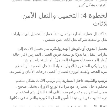
لترتيب بشكل كبير.
الخطوة 4: التحميل والنقل الآمن
لاثاث
د اكتمال عملية التغليف بإتقان، تبدأ عملية التحميل إلى سيارات
نقل بواسطة شركة نقل اثاث عين شمس :
تحميل اليدوي أو بالونش الهيدروليكي:
يتم تحميل الاثاث إلى
ارات النقل إما يدويًا بواسطة فريق العمال المدربين (في حالة
أدوار المنخفضة أو سهولة الوصول)، أو باستخدام الونش
هيدروليكي المتطور (للأدوار العليا، المداخل الصعبة، أو القطع
يرة الحجم وثقيلة الوزن) لضمان أقصى درجات الأمان والسرعة.
ترتيب والتثبيت داخل السيارة:
يتم ترتيب الاثاث بشكل منظم
حكم داخل السيارة، مع مراعاة توزيع الأوزان بشكل صحيح،
مان استقراره وعدم تعرضه للتلف أثناء النقل. يتم استخدام
زمة تثبيت قوية ومتينة لتأمين القطع الكبيرة والثقيلة في مكانها.