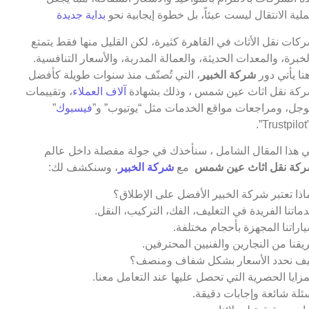
لية الانتقال ليست عبئاً، بل خطوة إيجابية نحو
بداية جديدة
كات نقل الأثاث في القاهرة كثيرة، لكن القليل منها فقط يتمتع
لخبرة، والمعدات الحديثة، والعمالة المدربة، والأسعار التنافسية.
نا يأتي دور
شركة الخبير
، التي تُصنّف منذ سنوات طويلة كأفضل
كة نقل اثاث عين شمس ، وذلك بشهادة
آلاف العملاء
، وتقييمات
جل، ومراجعات مواقع الخدمات مثل “يوتيوب” و”
فيسبوك
”
T”.
 هذا المقال الشامل ، سنأخذك في جولة مفصلة داخل عالم
كة نقل اثاث عين شمس
مع
شركة الخبير
، وسنكشف لك:
اذا تعتبر شركة الخبير الأفضل على الإطلاق؟
ماتنا الفريدة في التغليف، الفك، التركيب، النقل.
اراتنا المجهزة بأحجام مختلفة.
يقنا من النجارين والفنيين المحترفين.
ف نحدد الأسعار بشكل شفاف ومنصف؟
مزايا الحصرية التي تحصل عليها عند التعامل معنا.
ئلة شائعة وإجابات دقيقة.