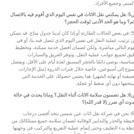
لمبنى وجميع الأفراد.
س5: هل يمكنني نقل الاثاث في نفس اليوم الذي أقوم فيه بالاتصال
م؟ وما هو الحد الأدنى لوقت الحجز؟
ج5: في بعض الحالات الطارئة أو إذا كان لدينا جدول متاح، قد نتمكن
 ترتيب عملية النقل في نفس اليوم الذي تتصل فيه بنا، أو في
يوم التالي مباشرة. ولكن لضمان أفضل خدمة ممكنة، وتخطيط
يق لجميع جوانب عملية النقل، وتوفر الفريق والسيارات
مناسبة، نوصي دائمًا بالحجز المسبق لعدة أيام على الأقل، ويفضل
بوع إلى أسبوعين، خاصة خلال فترات الذروة (مثل الإجازات
صيفية أو نهاية الشهر). هذا يضمن حصولك على الخدمة التي
تحقها دون أي ضغط أو عجلة.
س6: هل تضمنون سلامة الاثاث أثناء النقل؟ وماذا يحدث في حالة
وث أي ضرر (لا قدر الله)؟
ج6: نحن في شركة نقل اثاث عين شمس نتخذ أقصى درجات
حيطة والحذر والتدابير الوقائية لضمان سلامة جميع ممتلكاتك من
ظة بدء التغليف وحتى إتمام عملية التفريغ والتركيب في وجهتها