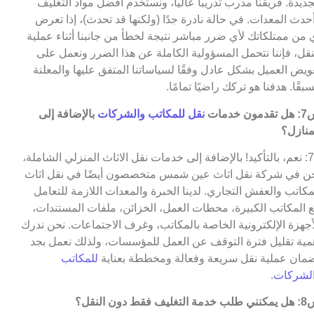
جديدة. فريقنا مدرب تدريباً عالياً، ونستخدم أفضل مواد التغليف
حدث المعدات. في حالة نادرة جدًا (ولكنها قد تحدث)، إذا تعرض
 من ممتلكاتك لأي ضرر مباشر نتيجة لخطأ من جانبنا أثناء عملية
نقل، فإننا نتحمل المسؤولية الكاملة عن هذا الضرر ونعمل على
ويض العميل بشكل عادل وفقًا لسياساتنا المتفق عليها والمعلنة
بقًا. هدفنا هو تركك راضيًا تمامًا.
مون خدمات
نقل للمكاتب والشركات
بالإضافة إلى
منازل؟
ج7: نعم، بالتأكيد! بالإضافة إلى خدمات نقل الاثاث المنزلي الشاملة،
ن في شركة نقل اثاث عين شمس متخصصون أيضًا في نقل اثاث
مكاتب والعفش التجاري. لدينا الخبرة والمعدات اللازمة للتعامل
 المكاتب الكبيرة، محطات العمل، الخزائن، ملفات المستندات،
أجهزة الإلكترونية الخاصة بالمكاتب، وغرف الاجتماعات. نحن ندرك
مية تقليل فترة التوقف عن العمل للمؤسسات، ولذلك نعمل بجد
مان عملية نقل سريعة وفعالة ومخططة بعناية
للمكاتب
لشركات
.
التغليف فقط دون النقل؟