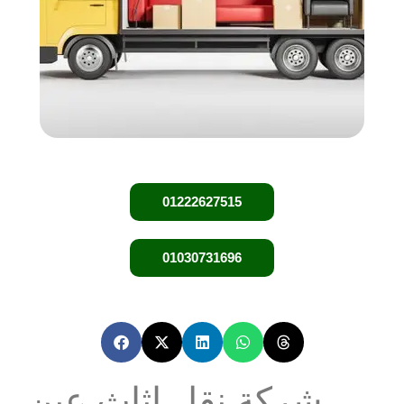
01222627515
01030731696
شركة نقل اثاث عين