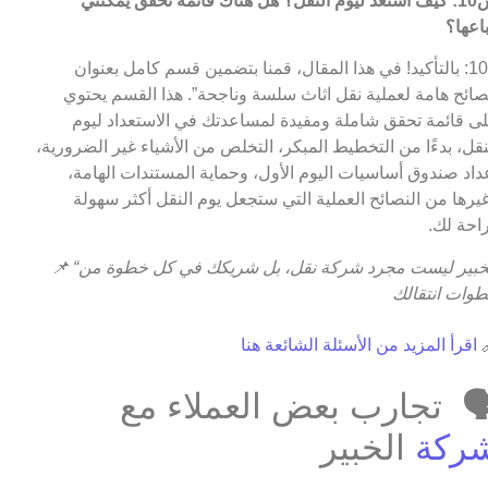
س10: كيف أستعد ليوم النقل؟ هل هناك قائمة تحقق يمكنني
اتباعه
ج10: بالتأكيد! في هذا المقال، قمنا بتضمين قسم كامل بعنوان
“نصائح هامة لعملية نقل اثاث سلسة وناجحة”. هذا القسم يحت
على قائمة تحقق شاملة ومفيدة لمساعدتك في الاستعداد لي
النقل، بدءًا من التخطيط المبكر، التخلص من الأشياء غير الضروري
إعداد صندوق أساسيات اليوم الأول، وحماية المستندات الهام
وغيرها من النصائح العملية التي ستجعل يوم النقل أكثر سهو
وراحة ل
📌
“الخبير ليست مجرد شركة نقل، بل شريكك في كل خطوة من
خطوات انتقا
اقرأ المزيد من الأسئلة الشائعة هنا

🗣️ تجارب بعض العملاء م
الخبير
شرك