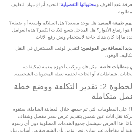
رفة عدد الغرف و
محتوياتها التفصيلية
:
لتحديد أنواع مواد التغليف
مطلوبة.
ييم طبيعة المبنى:
هل يوجد مصعد؟ هل السلالم واسعة أم ضيقة؟
 هو ارتفاع الأدوار؟ هل المدخل يتسع للاثاث الكبير؟ هذه العوامل
دد ما إذا كان هناك حاجة لاستخدام ونش رفع الاثاث.
ديد المسافة بين الموقعين:
لتقدير الوقت المستغرق في النقل
كاليف الوقود.
 متطلبات خاصة:
مثل فك وتركيب أجهزة معينة (مكيفات،
انات، شفاطات)، أو الحاجة لخدمة تعبئة المحتويات الشخصية.
الخطوة 2: تقدير التكلفة ووضع خطة
مل متكاملة
اءً على المعلومات التي تم جمعها خلال المعاينة الشاملة، ستقوم
كة نقل اثاث عين شمس بتقديم عرض سعر مفصل وشفاف
امًا. هذا العرض سيشمل جميع الخدمات المطلوبة دون أي رسوم
ية أو مفاجآت غير سارة. نحن نؤمن بأن الشفافية هي أساس بناء