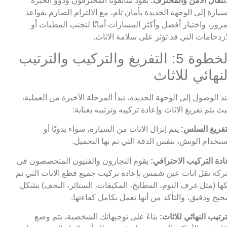
انتقال الآمن والمحترف:
يقود سائقونا المحترفون وذوو الخبرة
سيارة إلى الوجهة الجديدة بأمان تام، مع الالتزام الصارم بقواعد
مرور، واختيار أفضل وأكثر المسارات أمانًا لتجنب المطبات أو
ازدحامات التي قد تؤثر على سلامة الاثاث.
الخطوة 5: التفريغ والتركيب والترتيب
لنهائي للاثاث
د الوصول إلى الوجهة الجديدة، تبدأ المرحلة الأخيرة من العملية،
ث يتم تفريغ الاثاث وإعادة تركيبه وترتيبه بعناية:
تفريغ السلس:
يتم إنزال الاثاث من السيارة، سواء يدويًا أو
ستخدام الونش، بنفس الدقة التي تم بها التحميل.
ادة التركيب الاحترافي:
يقوم النجارون والفنيون المتخصصون في
كة نقل اثاث عين شمس بإعادة تركيب جميع قطع الاثاث التي تم
ها (مثل غرف النوم، المطابخ، المكيفات، الستائر، النجف) بشكل
يح ودقيق، والتأكد من أنها تعمل بكامل كفاءتها.
ترتيب النهائي للاثاث:
بناءً على توجيهاتك الشخصية، يتم وضع