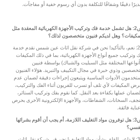
ديرًا دقيقًا وشفافًا للتكلفة بدون أي رسوم خفية أو مفاجآت.
س2: هل تشمل خدمة فك وتركيب الأجهزة الكهربائية المعقدة مثل
مكيفات؟ وهل لديكم فنيون متخصصون لذلك؟
ج2: نعم، بالتأكيد! نحن في شركة نقل اثاث عين شمس نقدم خدمة
 وتركيب جميع أنواع الأجهزة الكهربائية، بما في ذلك المكيفات
أنواعها المختلفة مثل السبليت والشباك) بواسطة فنيين
خصصين وذوي خبرة في مجال التكييف والتبريد. هؤلاء الفنيون
تخدمون الأدوات المناسبة ويتبعون إجراءات دقيقة لضمان عدم
رض المكيفات لأي تلف أو تسرب للفريون أثناء الفك والتركيب،
ضمان عملها بكفاءة بعد النقل. كما نقوم بفك وتركيب الستائر،
نجف، السخانات، الشفاطات، والأجهزة الإلكترونية الأخرى بحرص
ناية فائقة.
س3: هل توفرون مواد التغليف اللازمة، أم يجب أن أقوم بشرائها
فسي؟
ج3: لا داعي للقلق بشأن مواد التغليف! نحن في شركة نقل اثاث