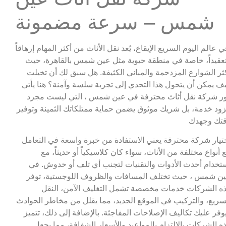
شمس – سرعة مضمونة
ي عالم اليوم السريع الإيقاع، يُعد نقل الأثاث من أكثر المهام إرهاقاً
عقيداً، خاصة في منطقة حيوية مثل عين شمس بالقاهرة، حيث
ثر الشوارع المزدحمة والمباني الكثيفة. هل سبق لك أن تخيلت
ف يمكن أن يتحول هذا التحدي إلى تجربة سلسة وآمنة؟ هنا يأتي
ر شركة نقل أثاث محترفة في عين شمس ، التي ليست مجرد
ود خدمة، بل شريك موثوق يضمن حماية ممتلكاتك الثمينة وتوفير
تك وجهدك
تيار شركة محترفة يعني الاستفادة من خبرة واسعة في التعامل
 أنواع مختلفة من الأثاث، سواء كان كلاسيكياً أو حديثاً، مع
تخدام أحدث الأدوات والتقنيات لتجنب أي تلف أو خدوش. في
ن شمس ، حيث تختلف المسافات والظروف اللوجستية، توفر
ه الشركات خدمات مخصصة تشمل التغليف الآمن، النقل
سريع، والتركيب في الموقع الجديد، مما يقلل من مخاطر الحوادث
وفر عليك تكاليف الإصلاحات المفاجئة. بالإضافة إلى ذلك، تتميز
ه الشركات بالالتزام بالمواعيد والأسعار الشفافة، مما يجعل