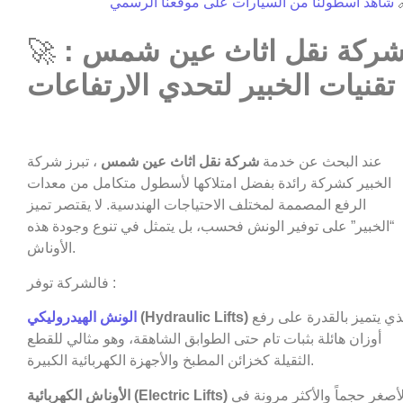
شاهد أسطولنا من السيارات على موقعنا الرسمي

🚀
شركة نقل اثاث عين شمس 
تقنيات الخبير لتحدي الارتفاعات
، تبرز شركة
شركة نقل اثاث عين شمس
عند البحث عن خدمة
الخبير كشركة رائدة بفضل امتلاكها لأسطول متكامل من معدات
الرفع المصممة لمختلف الاحتياجات الهندسية. لا يقتصر تميز
“الخبير” على توفير الونش فحسب، بل يتمثل في تنوع وجودة هذه
الأوناش.
فالشركة توفر :
الونش الهيدروليكي
(Hydraulic Lifts)
الذي يتميز بالقدرة على رفع
أوزان هائلة بثبات تام حتى الطوابق الشاهقة، وهو مثالي للقطع
الثقيلة كخزائن المطبخ والأجهزة الكهربائية الكبيرة.
الأوناش الكهربائية (Electric Lifts)
الأصغر حجماً والأكثر مرونة في