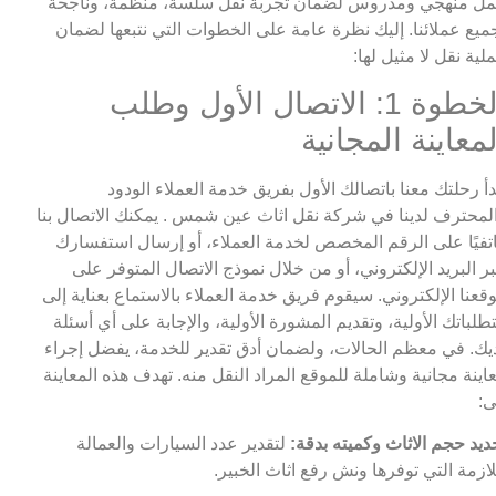
ل منهجي ومدروس لضمان تجربة نقل سلسة، منظمة، وناجحة
ميع عملائنا. إليك نظرة عامة على الخطوات التي نتبعها لضمان
لية نقل لا مثيل لها:
الخطوة 1: الاتصال الأول وطلب
لمعاينة المجانية
دأ رحلتك معنا باتصالك الأول بفريق خدمة العملاء الودود
لمحترف لدينا في شركة نقل اثاث عين شمس . يمكنك الاتصال بنا
تفيًا على الرقم المخصص لخدمة العملاء، أو إرسال استفسارك
ر البريد الإلكتروني، أو من خلال نموذج الاتصال المتوفر على
قعنا الإلكتروني. سيقوم فريق خدمة العملاء بالاستماع بعناية إلى
طلباتك الأولية، وتقديم المشورة الأولية، والإجابة على أي أسئلة
يك. في معظم الحالات، ولضمان أدق تقدير للخدمة، يفضل إجراء
اينة مجانية وشاملة للموقع المراد النقل منه. تهدف هذه المعاينة
ى:
ديد حجم الاثاث وكميته بدقة:
لتقدير عدد السيارات والعمالة
لازمة التي توفرها ونش رفع اثاث الخبير.