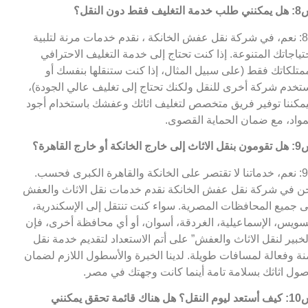
التغليف فقط دون النقل؟
ج8: نعم، في شركة نقل عفش الخانكة ، نقدم خدمات مرنة لتلبية
تياجاتك المتنوعة. إذا كنت تحتاج إلى خدمة التغليف الاحترافي
متلكاتك فقط (على سبيل المثال، إذا كنت ستنقلها بنفسك أو
تخدم شركة أخرى للنقل ولكنك تحتاج إلى تغليف عالي الجودة)،
مكننا توفير فريق متخصص لتغليف اثاثك وعفشك باستخدام أجود
مواد، مع ضمان الحماية القصوى.
خارج الخانكة أو خارج القاهرة؟
ج9: نعم، خدماتنا لا تقتصر على الخانكة والقاهرة الكبرى فحسب.
ن في شركة نقل عفش الخانكة نقدم خدمات نقل الاثاث والعفش
ى جميع المحافظات المصرية. سواء كنت تنتقل إلى الإسكندرية،
سويس، الإسماعيلية، الغردقة، أسوان، أو أي محافظة أخرى، فإن
لخبير لنقل الاثاث والعفش” على أتم الاستعداد لتقديم خدمة نقل
نة وفعالة لمسافات طويلة. لدينا الخبرة والأسطول اللازم لضمان
ول اثاثك بسلامة تامة أينما كانت وجهتك في مصر.
س10: كيف أستعد ليوم النقل؟ هل هناك قائمة تحقق يمكنني