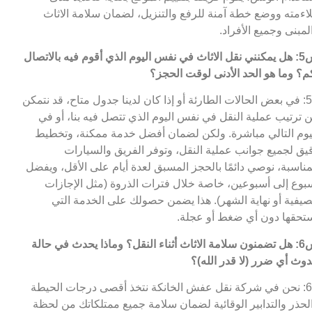
اءمته ووضع خطة آمنة للرفع والتنزيل، لضمان سلامة الاثاث
لمبنى وجميع الأفراد.
س5: هل يمكنني نقل الاثاث في نفس اليوم الذي أقوم فيه بالاتصال
م؟ وما هو الحد الأدنى لوقت الحجز؟
ج5: في بعض الحالات الطارئة أو إذا كان لدينا جدول متاح، قد نتمكن
 ترتيب عملية النقل في نفس اليوم الذي تتصل فيه بنا، أو في
يوم التالي مباشرة. ولكن لضمان أفضل خدمة ممكنة، وتخطيط
يق لجميع جوانب عملية النقل، وتوفر الفريق والسيارات
مناسبة، نوصي دائمًا بالحجز المسبق لعدة أيام على الأقل، ويفضل
بوع إلى أسبوعين، خاصة خلال فترات الذروة (مثل الإجازات
صيفية أو نهاية الشهر). هذا يضمن حصولك على الخدمة التي
تحقها دون أي ضغط أو عجلة.
س6: هل تضمنون سلامة الاثاث أثناء النقل؟ وماذا يحدث في حالة
وث أي ضرر (لا قدر الله)؟
ج6: نحن في شركة نقل عفش الخانكة نتخذ أقصى درجات الحيطة
لحذر والتدابير الوقائية لضمان سلامة جميع ممتلكاتك من لحظة