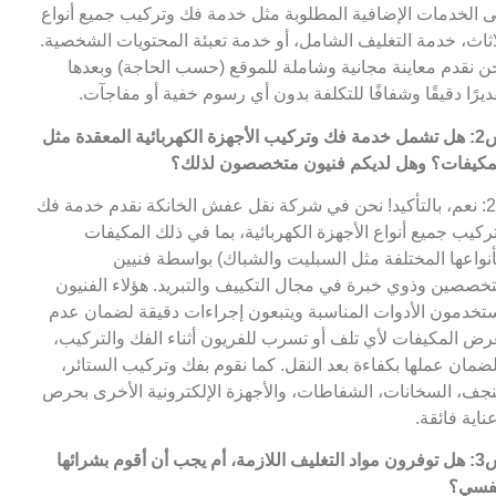
ى الخدمات الإضافية المطلوبة مثل خدمة فك وتركيب جميع أنواع
اثاث، خدمة التغليف الشامل، أو خدمة تعبئة المحتويات الشخصية.
ن نقدم معاينة مجانية وشاملة للموقع (حسب الحاجة) وبعدها
ديرًا دقيقًا وشفافًا للتكلفة بدون أي رسوم خفية أو مفاجآت.
س2: هل تشمل خدمة فك وتركيب الأجهزة الكهربائية المعقدة مثل
مكيفات؟ وهل لديكم فنيون متخصصون لذلك؟
ج2: نعم، بالتأكيد! نحن في شركة نقل عفش الخانكة نقدم خدمة فك
ركيب جميع أنواع الأجهزة الكهربائية، بما في ذلك المكيفات
أنواعها المختلفة مثل السبليت والشباك) بواسطة فنيين
خصصين وذوي خبرة في مجال التكييف والتبريد. هؤلاء الفنيون
تخدمون الأدوات المناسبة ويتبعون إجراءات دقيقة لضمان عدم
رض المكيفات لأي تلف أو تسرب للفريون أثناء الفك والتركيب،
ضمان عملها بكفاءة بعد النقل. كما نقوم بفك وتركيب الستائر،
نجف، السخانات، الشفاطات، والأجهزة الإلكترونية الأخرى بحرص
ناية فائقة.
س3: هل توفرون مواد التغليف اللازمة، أم يجب أن أقوم بشرائها
فسي؟