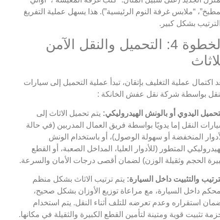
مطبخ”، “ملابس غرفة النوم الرئيسية”). هذا يسهل عملية التفريغ
لترتيب بشكل كبير.
الخطوة 4: التحميل والنقل الآمن
لاثاث
د اكتمال عملية التغليف بإتقان، تبدأ عملية التحميل إلى سيارات
نقل بواسطة شركة نقل عفش الخانكة :
تحميل اليدوي أو بالونش الهيدروليكي:
يتم تحميل الاثاث إلى
ارات النقل إما يدويًا بواسطة فريق العمال المدربين (في حالة
أدوار المنخفضة أو سهولة الوصول)، أو باستخدام الونش
هيدروليكي المتطور (للأدوار العليا، المداخل الصعبة، أو القطع
يرة الحجم وثقيلة الوزن) لضمان أقصى درجات الأمان والسرعة.
ترتيب والتثبيت داخل السيارة:
يتم ترتيب الاثاث بشكل منظم
حكم داخل السيارة، مع مراعاة توزيع الأوزان بشكل صحيح،
مان استقراره وعدم تعرضه للتلف أثناء النقل. يتم استخدام
زمة تثبيت قوية ومتينة لتأمين القطع الكبيرة والثقيلة في مكانها.