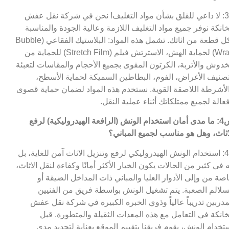
ج3: لا داعي للقلق بشأن مواد التغليف! نحن في شركة نقل عفش
خانكة نوفر جميع مواد التغليف اللازمة وعالية الجودة والمناسبة
لكل قطعة من اثاثك. تشمل هذه المواد: البلاستيك الفقاعي (Bubble
Wrap) لحماية الهش، الاسترتش فيلم (Stretch Film) للحماية من
خدوش والأتربة، الكرتون المقوى بجميع الأحجام والمقاسات لتعبئة
صنيف الأغراض، الفوم، البطاطين السميكة لحماية الأسطح،
لأشرطة اللاصقة القوية. نستخدم هذه المواد لضمان حماية قصوى
عالة لجميع ممتلكاتك أثناء عملية النقل.
س4: ما مدى أمان استخدام الونش (الرافعة الهيدروليكية) لرفع
اثاث، وهل هو مناسب لجميع المباني؟
ج4: استخدام الونش الهيدروليكي لرفع وتنزيل الاثاث آمن للغاية، بل
ه في كثير من الحالات يكون الخيار الأكثر أمانًا وكفاءة لنقل الاثاث،
صة من وإلى الأدوار العليا والمباني ذات المداخل الضيقة أو
سلالم الصعبة. يتم تشغيل الونش بواسطة فريق من الفنيين
مدربين تدريباً عالياً وذوي الخبرة الكبيرة في شركة نقل عفش
خانكة في التعامل مع هذه المعدات الثقيلة والمتطورة. قبل
تخدام الونش، يقوم فريقنا بتقييم الموقع بعناية لتحديد مدى