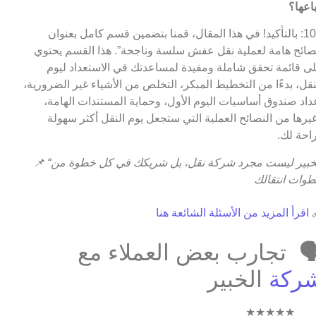
اتباعه
ج10: بالتأكيد! في هذا المقال، قمنا بتضمين قسم كامل بعنوان
“نصائح هامة لعملية نقل عفش سلسة وناجحة”. هذا القسم يحت
على قائمة تحقق شاملة ومفيدة لمساعدتك في الاستعداد لي
النقل، بدءًا من التخطيط المبكر، التخلص من الأشياء غير الضروري
إعداد صندوق أساسيات اليوم الأول، وحماية المستندات الهام
وغيرها من النصائح العملية التي ستجعل يوم النقل أكثر سهو
وراحة ل
📌
“الخبير ليست مجرد شركة نقل، بل شريكك في كل خطوة من
خطوات انتقا
اقرأ المزيد من الأسئلة الشائعة هنا

🗣️ تجارب بعض العملاء م
الخبير
شرك
★★★★★