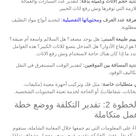
ديد حجم الاثاث وكميته بدقة:
لتقدير عدد السيارات والعمالة
لازمة التي توفرها ونش رفع اثاث الخبير.
رفة عدد الغرف و
محتوياتها التفصيلية
:
لتحديد أنواع مواد التغليف
مطلوبة.
ييم طبيعة المبنى:
هل يوجد مصعد؟ هل السلالم واسعة أم ضيقة؟
 هو ارتفاع الأدوار؟ هل المدخل يتسع للاثاث الكبير؟ هذه العوامل
دد ما إذا كان هناك حاجة لاستخدام ونش رفع الاثاث.
ديد المسافة بين الموقعين:
لتقدير الوقت المستغرق في النقل
كاليف الوقود.
 متطلبات خاصة:
مثل فك وتركيب أجهزة معينة (مكيفات،
انات، شفاطات)، أو الحاجة لخدمة تعبئة المحتويات الشخصية.
الخطوة 2: تقدير التكلفة ووضع خطة
مل متكاملة
اءً على المعلومات التي تم جمعها خلال المعاينة الشاملة، ستقوم
كة نقل عفش الخانكة بتقديم عرض سعر مفصل وشفاف تمامًا.