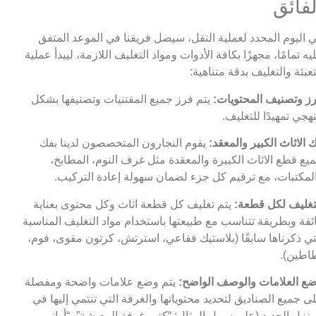
لفائق
 اليوم المحدد لعملية النقل، سيصل فريقنا في الموعد المتفق
يه تمامًا، مجهزًا بكافة الأدوات ومواد التغليف اللازمة، ليبدأ عملية
تعبئة والتغليف بدقة متناهية:
ز وتصنيف المحتويات:
يتم فرز جميع المقتنيات وتصنيفها بشكل
هجي تمهيدًا للتغليف.
 الاثاث الكبير والمعقد:
يقوم النجارون المتخصصون لدينا بفك
يع قطع الاثاث الكبيرة والمعقدة مثل غرف النوم، المطابخ،
لمكتبات، مع ترقيم كل جزء لضمان سهولة إعادة التركيب.
تغليف لكل قطعة:
يتم تغليف كل قطعة اثاث وكل محتوى بعناية
ئقة وبطريقة تتناسب مع طبيعتها باستخدام مواد التغليف المناسبة
تي ذكرناها سابقًا (بلاستيك فقاعي، استرتش، كرتون مقوى، فوم،
اطين).
ع العلامات والوصف الواضح:
يتم وضع علامات واضحة ومفصلة
ى جميع الصناديق لتحديد محتوياتها والغرفة التي تنتمي إليها في
منزل الجديد (على سبيل المثال: “كتب غرفة المعيشة”، “أواني