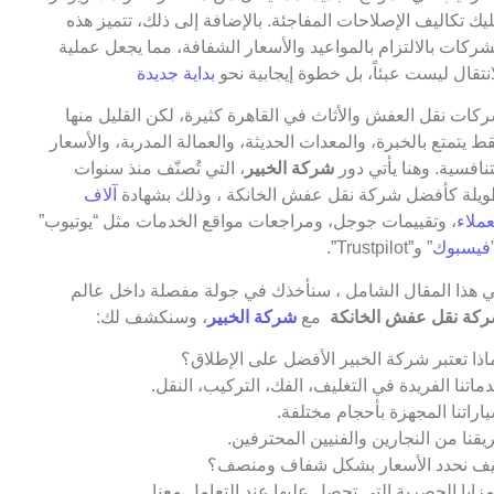
يك تكاليف الإصلاحات المفاجئة. بالإضافة إلى ذلك، تتميز هذه
شركات بالالتزام بالمواعيد والأسعار الشفافة، مما يجعل عملية
انتقال ليست عبئاً، بل خطوة إيجابية نحو
بداية جديدة
كات نقل العفش والأثاث في القاهرة كثيرة، لكن القليل منها
ط يتمتع بالخبرة، والمعدات الحديثة، والعمالة المدربة، والأسعار
تنافسية. وهنا يأتي دور
شركة الخبير
، التي تُصنّف منذ سنوات
يلة كأفضل شركة نقل عفش الخانكة ، وذلك بشهادة
آلاف
عملاء
، وتقييمات جوجل، ومراجعات مواقع الخدمات مثل “يوتيوب”
فيسبوك
” و”Trustpilot”.
 هذا المقال الشامل ، سنأخذك في جولة مفصلة داخل عالم
كة نقل عفش الخانكة
مع
شركة الخبير
، وسنكشف لك:
اذا تعتبر شركة الخبير الأفضل على الإطلاق؟
ماتنا الفريدة في التغليف، الفك، التركيب، النقل.
اراتنا المجهزة بأحجام مختلفة.
يقنا من النجارين والفنيين المحترفين.
ف نحدد الأسعار بشكل شفاف ومنصف؟
مزايا الحصرية التي تحصل عليها عند التعامل معنا.