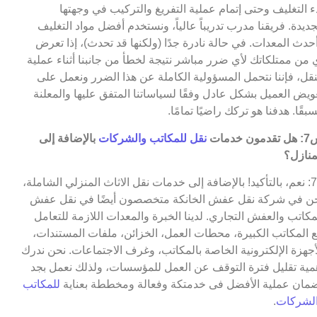
ء التغليف وحتى إتمام عملية التفريغ والتركيب في وجهتها
جديدة. فريقنا مدرب تدريباً عالياً، ونستخدم أفضل مواد التغليف
حدث المعدات. في حالة نادرة جدًا (ولكنها قد تحدث)، إذا تعرض
 من ممتلكاتك لأي ضرر مباشر نتيجة لخطأ من جانبنا أثناء عملية
نقل، فإننا نتحمل المسؤولية الكاملة عن هذا الضرر ونعمل على
ويض العميل بشكل عادل وفقًا لسياساتنا المتفق عليها والمعلنة
بقًا. هدفنا هو تركك راضيًا تمامًا.
مون خدمات
نقل للمكاتب والشركات
بالإضافة إلى
منازل؟
ج7: نعم، بالتأكيد! بالإضافة إلى خدمات نقل الاثاث المنزلي الشاملة،
ن في شركة نقل عفش الخانكة متخصصون أيضًا في نقل عفش
مكاتب والعفش التجاري. لدينا الخبرة والمعدات اللازمة للتعامل
 المكاتب الكبيرة، محطات العمل، الخزائن، ملفات المستندات،
أجهزة الإلكترونية الخاصة بالمكاتب، وغرف الاجتماعات. نحن ندرك
مية تقليل فترة التوقف عن العمل للمؤسسات، ولذلك نعمل بجد
مان عملية الأفضل فى خدمتكة وفعالة ومخططة بعناية
للمكاتب
لشركات
.