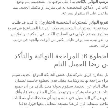
ترتيب النهائي للاثاث:
بناءً على توجيهاتك الشخصية، يتم وضع
اثاث في الأماكن المخصصة له في منزلك أو مكتبك الجديد، مما
اعدك على الاستقرار بسرعة.
تفريغ النهائي للمحتويات الشخصية (اختياري):
إذا كنت قد طلبت
مة تعبئة المحتويات الشخصية، يمكن لفريقنا المساعدة في تفريغ
صناديق ووضع الأواني في المطبخ، الكتب في المكتبة، والملابس
 الدواليب، مما يوفر عليك الكثير من الوقت والجهد في ترتيب
زلك الجديد.
الخطوة 6: المراجعة النهائية والتأكد
ن رضا العميل التام
ل مغادرة فريق شركة نقل عفش الخانكة للموقع الجديد، سيتم
راء مراجعة نهائية وشاملة معك. هذه الخطوة حاسمة لضمان
اك التام عن الخدمة. سنقوم بجولة معك للتأكد من أن جميع
اثاث قد تم نقله وتركيبه وترتيبه بالشكل المطلوب تمامًا، وأنك
ضٍ عن كل التفاصيل. في حالة وجود أي ملاحظات أو متطلبات
افية بسيطة، فإن فريقنا مستعد للتعامل معها فورًا. هدفنا