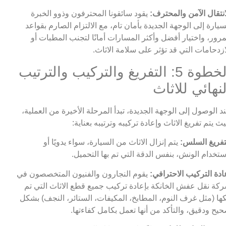
انتقال الآمن والمحترف:
يقود سائقونا المحترفون وذوو الخبرة
سيارة إلى الوجهة الجديدة بأمان تام، مع الالتزام الصارم بقواعد
مرور، واختيار أفضل وأكثر المسارات أمانًا لتجنب المطبات أو
ازدحامات التي قد تؤثر على سلامة الاثاث.
الخطوة 5: التفريغ والتركيب والترتيب
لنهائي للاثاث
د الوصول إلى الوجهة الجديدة، تبدأ المرحلة الأخيرة من العملية،
ث يتم تفريغ الاثاث وإعادة تركيبه وترتيبه بعناية:
تفريغ السلس:
يتم إنزال الاثاث من السيارة، سواء يدويًا أو
ستخدام الونش، بنفس الدقة التي تم بها التحميل.
ادة التركيب الاحترافي:
يقوم النجارون والفنيون المتخصصون في
كة نقل عفش الخانكة بإعادة تركيب جميع قطع الاثاث التي تم
ها (مثل غرف النوم، المطابخ، المكيفات، الستائر، النجف) بشكل
يح ودقيق، والتأكد من أنها تعمل بكامل كفاءتها.