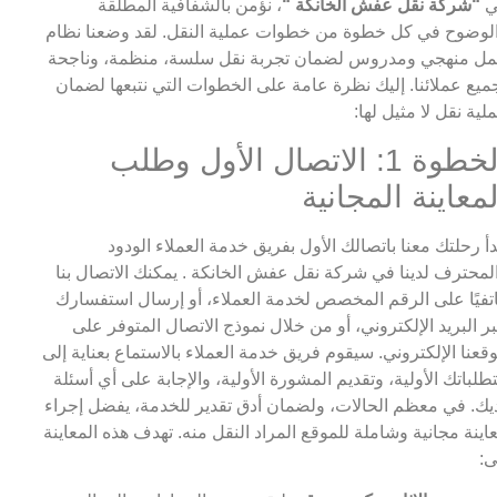
ي
“شركة نقل عفش الخانكة “
، نؤمن بالشفافية المطلقة
لوضوح في كل خطوة من خطوات عملية النقل. لقد وضعنا نظام
ل منهجي ومدروس لضمان تجربة نقل سلسة، منظمة، وناجحة
ميع عملائنا. إليك نظرة عامة على الخطوات التي نتبعها لضمان
لية نقل لا مثيل لها:
الخطوة 1: الاتصال الأول وطلب
لمعاينة المجانية
دأ رحلتك معنا باتصالك الأول بفريق خدمة العملاء الودود
لمحترف لدينا في شركة نقل عفش الخانكة . يمكنك الاتصال بنا
تفيًا على الرقم المخصص لخدمة العملاء، أو إرسال استفسارك
ر البريد الإلكتروني، أو من خلال نموذج الاتصال المتوفر على
قعنا الإلكتروني. سيقوم فريق خدمة العملاء بالاستماع بعناية إلى
طلباتك الأولية، وتقديم المشورة الأولية، والإجابة على أي أسئلة
يك. في معظم الحالات، ولضمان أدق تقدير للخدمة، يفضل إجراء
اينة مجانية وشاملة للموقع المراد النقل منه. تهدف هذه المعاينة
ى: