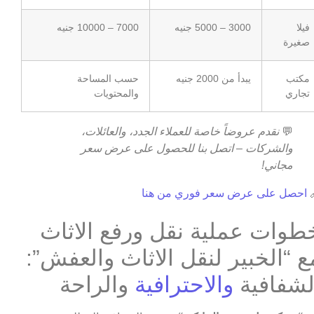
7000 – 10000 جنيه
3000 – 5000 جنيه
فيلا
صغيرة
حسب المساحة
يبدأ من 2000 جنيه
مكتب
والمحتويات
تجاري
نقدم عروضاً خاصة للعملاء الجدد، والعائلات،
💬
والشركات – اتصل بنا للحصول على عرض سعر
مجاني!
احصل على عرض سعر فوري من هنا

خطوات عملية نقل ورفع الاثا
مع “الخبير لنقل الاثاث والعفش”
والراحة
والاحترافية
الشفافي