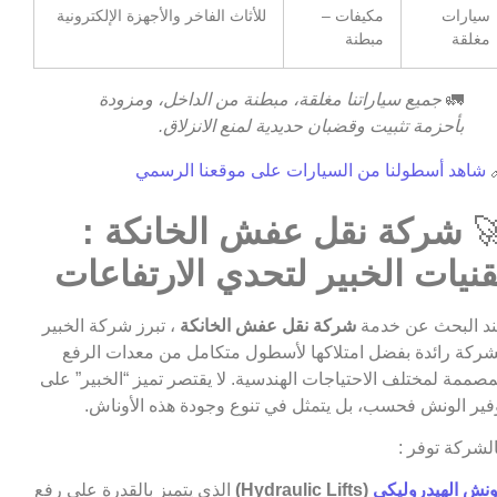
للأثاث الفاخر والأجهزة الإلكترونية
مكيفات –
سيارات
مبطنة
مغلقة
جميع سياراتنا مغلقة، مبطنة من الداخل، ومزودة
🚛
بأحزمة تثبيت وقضبان حديدية لمنع الانزلاق.
شاهد أسطولنا من السيارات على موقعنا الرسمي

شركة نقل عفش الخانكة :

تقنيات الخبير لتحدي الارتفاعا
، تبرز شركة الخبير
شركة نقل عفش الخانكة
عند البحث عن خد
كشركة رائدة بفضل امتلاكها لأسطول متكامل من معدات الر
المصممة لمختلف الاحتياجات الهندسية. لا يقتصر تميز “الخبير” ع
توفير الونش فحسب، بل يتمثل في تنوع وجودة هذه الأونا
فالشركة توفر
الذي يتميز بالقدرة على رفع
(Hydraulic Lifts)
الونش الهيدرولي