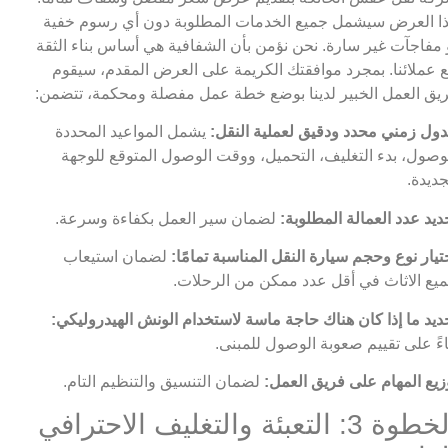
ا العرض سيشمل جميع الخدمات المطلوبة دون أي رسوم خفية
 مفاجآت غير سارة. نحن نؤمن بأن الشفافية هي أساس بناء الثقة
 عملائنا. بمجرد موافقتك الكريمة على العرض المقدم، سيقوم
يق العمل الخبير لدينا بوضع خطة عمل مفصلة ومحكمة، تتضمن:
ول زمني محدد ودقيق لعملية النقل:
يشمل المواعيد المحددة
وصول، بدء التغليف، التحميل، ووقت الوصول المتوقع للوجهة
جديدة.
ديد عدد العمالة المطلوبة:
لضمان سير العمل بكفاءة وسرعة.
تيار نوع وحجم سيارة النقل المناسبة تمامًا:
لضمان استيعاب
يع الاثاث في أقل عدد ممكن من الرحلات.
ديد ما إذا كان هناك حاجة ماسة لاستخدام الونش الهيدروليكي:
اءً على تقييم صعوبة الوصول للمبنى.
زيع المهام على فريق العمل:
لضمان التنسيق والتنظيم التام.
الخطوة 3: التعبئة والتغليف الاحترافي