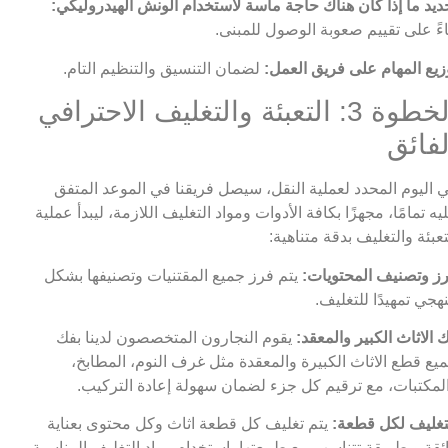
ديد ما إذا كان هناك حاجة ماسة لاستخدام الونش الهيدروليكي:
اءً على تقييم صعوبة الوصول للمبنى.
زيع المهام على فريق العمل:
لضمان التنسيق والتنظيم التام.
الخطوة 3: التعبئة والتغليف الاحترافي
لفائق
 اليوم المحدد لعملية النقل، سيصل فريقنا في الموعد المتفق
يه تمامًا، مجهزًا بكافة الأدوات ومواد التغليف اللازمة، ليبدأ عملية
تعبئة والتغليف بدقة متناهية:
ز وتصنيف المحتويات:
يتم فرز جميع المقتنيات وتصنيفها بشكل
هجي تمهيدًا للتغليف.
 الاثاث الكبير والمعقد:
يقوم النجارون المتخصصون لدينا بفك
يع قطع الاثاث الكبيرة والمعقدة مثل غرف النوم، المطابخ،
لمكتبات، مع ترقيم كل جزء لضمان سهولة إعادة التركيب.
تغليف لكل قطعة:
يتم تغليف كل قطعة اثاث وكل محتوى بعناية
ئقة وبطريقة تتناسب مع طبيعتها باستخدام مواد التغليف المناسبة