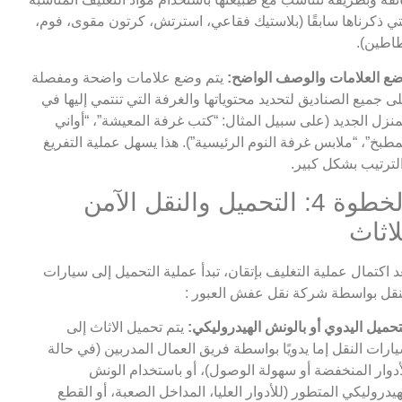
تي ذكرناها سابقًا (بلاستيك فقاعي، استرتش، كرتون مقوى، فوم،
اطين).
ع العلامات والوصف الواضح:
يتم وضع علامات واضحة ومفصلة
ى جميع الصناديق لتحديد محتوياتها والغرفة التي تنتمي إليها في
منزل الجديد (على سبيل المثال: “كتب غرفة المعيشة”، “أواني
مطبخ”، “ملابس غرفة النوم الرئيسية”). هذا يسهل عملية التفريغ
لترتيب بشكل كبير.
الخطوة 4: التحميل والنقل الآمن
لاثاث
د اكتمال عملية التغليف بإتقان، تبدأ عملية التحميل إلى سيارات
نقل بواسطة شركة نقل عفش العبور :
تحميل اليدوي أو بالونش الهيدروليكي:
يتم تحميل الاثاث إلى
ارات النقل إما يدويًا بواسطة فريق العمال المدربين (في حالة
أدوار المنخفضة أو سهولة الوصول)، أو باستخدام الونش
هيدروليكي المتطور (للأدوار العليا، المداخل الصعبة، أو القطع