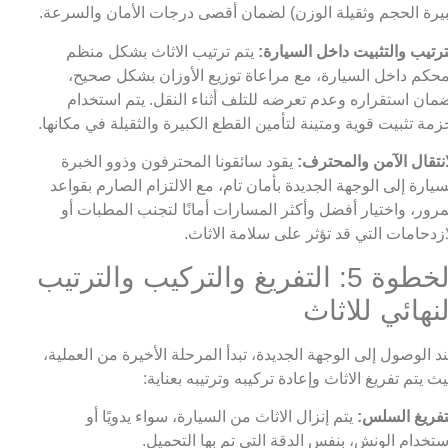
يرة الحجم وثقيلة الوزن) لضمان أقصى درجات الأمان والسرعة.
ترتيب والتثبيت داخل السيارة:
يتم ترتيب الاثاث بشكل منظم
حكم داخل السيارة، مع مراعاة توزيع الأوزان بشكل صحيح،
مان استقراره وعدم تعرضه للتلف أثناء النقل. يتم استخدام
زمة تثبيت قوية ومتينة لتأمين القطع الكبيرة والثقيلة في مكانها.
انتقال الآمن والمحترف:
يقود سائقونا المحترفون وذوو الخبرة
سيارة إلى الوجهة الجديدة بأمان تام، مع الالتزام الصارم بقواعد
مرور، واختيار أفضل وأكثر المسارات أمانًا لتجنب المطبات أو
ازدحامات التي قد تؤثر على سلامة الاثاث.
الخطوة 5: التفريغ والتركيب والترتيب
لنهائي للاثاث
د الوصول إلى الوجهة الجديدة، تبدأ المرحلة الأخيرة من العملية،
ث يتم تفريغ الاثاث وإعادة تركيبه وترتيبه بعناية:
تفريغ السلس:
يتم إنزال الاثاث من السيارة، سواء يدويًا أو
ستخدام الونش، بنفس الدقة التي تم بها التحميل.