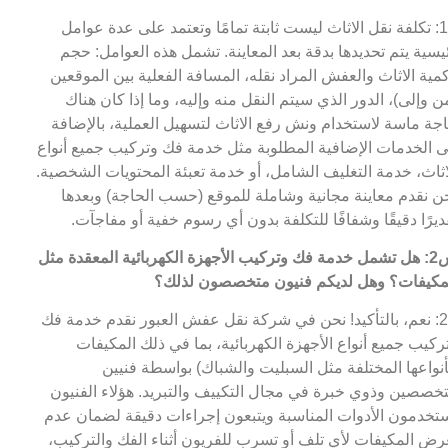
ج1: تكلفة نقل الاثاث ليست ثابتة تمامًا وتعتمد على عدة عوامل
يسية يتم تحديدها بدقة بعد المعاينة. تشمل هذه العوامل: حجم
مية الاثاث والعفش المراد نقله، المسافة الفعلية بين الموقعين
ن وإلى)، الدور الذي سيتم النقل منه وإليه، وما إذا كان هناك
جة ماسة لاستخدام ونش رفع الاثاث لتسهيل العملية، بالإضافة
ى الخدمات الإضافية المطلوبة مثل خدمة فك وتركيب جميع أنواع
اثاث، خدمة التغليف الشامل، أو خدمة تعبئة المحتويات الشخصية.
ن نقدم معاينة مجانية وشاملة للموقع (حسب الحاجة) وبعدها
ديرًا دقيقًا وشفافًا للتكلفة بدون أي رسوم خفية أو مفاجآت.
س2: هل تشمل خدمة فك وتركيب الأجهزة الكهربائية المعقدة مثل
مكيفات؟ وهل لديكم فنيون متخصصون لذلك؟
ج2: نعم، بالتأكيد! نحن في شركة نقل عفش العبور نقدم خدمة فك
ركيب جميع أنواع الأجهزة الكهربائية، بما في ذلك المكيفات
أنواعها المختلفة مثل السبليت والشباك) بواسطة فنيين
خصصين وذوي خبرة في مجال التكييف والتبريد. هؤلاء الفنيون
تخدمون الأدوات المناسبة ويتبعون إجراءات دقيقة لضمان عدم
رض المكيفات لأي تلف أو تسرب للفريون أثناء الفك والتركيب،