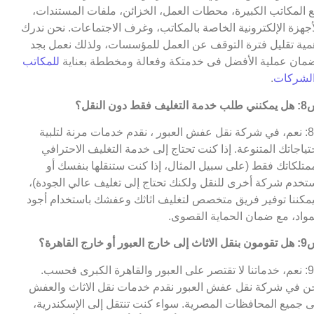
 المكاتب الكبيرة، محطات العمل، الخزائن، ملفات المستندات،
أجهزة الإلكترونية الخاصة بالمكاتب، وغرف الاجتماعات. نحن ندرك
مية تقليل فترة التوقف عن العمل للمؤسسات، ولذلك نعمل بجد
مان عملية الأفضل فى خدمتكة وفعالة ومخططة بعناية
للمكاتب
لشركات
.
التغليف فقط دون النقل؟
ج8: نعم، في شركة نقل عفش العبور ، نقدم خدمات مرنة لتلبية
تياجاتك المتنوعة. إذا كنت تحتاج إلى خدمة التغليف الاحترافي
متلكاتك فقط (على سبيل المثال، إذا كنت ستنقلها بنفسك أو
تخدم شركة أخرى للنقل ولكنك تحتاج إلى تغليف عالي الجودة)،
مكننا توفير فريق متخصص لتغليف اثاثك وعفشك باستخدام أجود
مواد، مع ضمان الحماية القصوى.
 خارج العبور أو خارج القاهرة؟
ج9: نعم، خدماتنا لا تقتصر على العبور والقاهرة الكبرى فحسب.
ن في شركة نقل عفش العبور نقدم خدمات نقل الاثاث والعفش
ى جميع المحافظات المصرية. سواء كنت تنتقل إلى الإسكندرية،