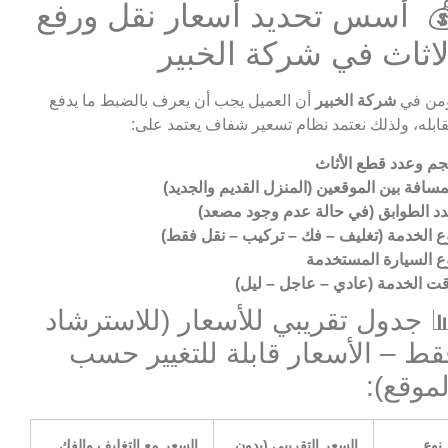
 أسس تحديد أسعار نقل ورفع
لاثاث في شركة الخبير
من في
شركة الخبير
أن العميل يجب أن يعرف بالضبط ما يدفع
ابله، ولذلك نعتمد نظام تسعير شفاف يعتمد على:
م وعدد قطع الأثاث
مسافة بين الموقعين (المنزل القديم والجديد)
د الطوابق (في حالة عدم وجود مصعد)
ع الخدمة (تغليف – فك – تركيب – نقل فقط)
ع السيارة المستخدمة
ت الخدمة (عادي – عاجل – ليل)
 جدول تقريبي للأسعار (للاسترشاد
قط – الأسعار قابلة للتغيير حسب
لموقع):
نوع
السعر التقريبي (بدون
السعر مع التغليف والفك