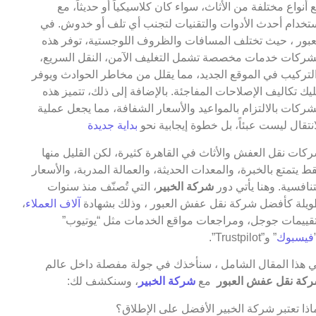
 أنواع مختلفة من الأثاث، سواء كان كلاسيكياً أو حديثاً، مع
تخدام أحدث الأدوات والتقنيات لتجنب أي تلف أو خدوش. في
عبور ، حيث تختلف المسافات والظروف اللوجستية، توفر هذه
شركات خدمات مخصصة تشمل التغليف الآمن، النقل السريع،
لتركيب في الموقع الجديد، مما يقلل من مخاطر الحوادث ويوفر
يك تكاليف الإصلاحات المفاجئة. بالإضافة إلى ذلك، تتميز هذه
شركات بالالتزام بالمواعيد والأسعار الشفافة، مما يجعل عملية
انتقال ليست عبئاً، بل خطوة إيجابية نحو
بداية جديدة
كات نقل العفش والأثاث في القاهرة كثيرة، لكن القليل منها
ط يتمتع بالخبرة، والمعدات الحديثة، والعمالة المدربة، والأسعار
تنافسية. وهنا يأتي دور
شركة الخبير
، التي تُصنّف منذ سنوات
يلة كأفضل شركة نقل عفش العبور ، وذلك بشهادة
آلاف العملاء
،
قييمات جوجل، ومراجعات مواقع الخدمات مثل “يوتيوب”
فيسبوك
” و”Trustpilot”.
 هذا المقال الشامل ، سنأخذك في جولة مفصلة داخل عالم
كة نقل عفش العبور
مع
شركة الخبير
، وسنكشف لك:
اذا تعتبر شركة الخبير الأفضل على الإطلاق؟