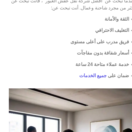
عندما تبحث عن “أفضل شركة نقل عفش العبور ”، فأنت تبحث 
أكثر من مجرد شاحنة وعمال. أنت تبحث ع
الثقة والأمانة

التغليف الاحترافي

فريق مدرب على أعلى مستوى

أسعار شفافة بدون مفاجآت

خدمة عملاء متاحة 24 ساعة

جميع الخدمات
ضمان على
