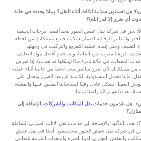
س6: هل تضمنون سلامة الاثاث أثناء النقل؟ وماذا يحدث في حالة
وث أي ضرر (لا قدر الله)؟
ج6: نحن في شركة نقل عفش العبور نتخذ أقصى درجات الحيطة
لحذر والتدابير الوقائية لضمان سلامة جميع ممتلكاتك من لحظة
ء التغليف وحتى إتمام عملية التفريغ والتركيب في وجهتها
جديدة. فريقنا مدرب تدريباً عالياً، ونستخدم أفضل مواد التغليف
حدث المعدات. في حالة نادرة جدًا (ولكنها قد تحدث)، إذا تعرض
 من ممتلكاتك لأي ضرر مباشر نتيجة لخطأ من جانبنا أثناء عملية
نقل، فإننا نتحمل المسؤولية الكاملة عن هذا الضرر ونعمل على
ويض العميل بشكل عادل وفقًا لسياساتنا المتفق عليها والمعلنة
بقًا. هدفنا هو تركك راضيًا تمامًا.
مون خدمات
نقل للمكاتب والشركات
بالإضافة إلى
منازل؟
ج7: نعم، بالتأكيد! بالإضافة إلى خدمات نقل الاثاث المنزلي الشاملة،
ن في شركة نقل عفش العبور متخصصون أيضًا في نقل عفش
مكاتب والعفش التجاري. لدينا الخبرة والمعدات اللازمة للتعامل