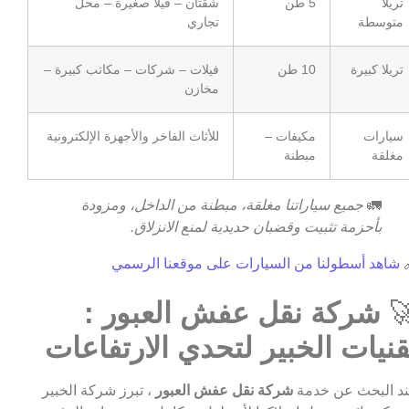
شقتان – فيلا صغيرة – محل
5 طن
تريلا
تجاري
متوسطة
فيلات – شركات – مكاتب كبيرة –
10 طن
تريلا كبيرة
مخازن
للأثاث الفاخر والأجهزة الإلكترونية
مكيفات –
سيارات
مبطنة
مغلقة
جميع سياراتنا مغلقة، مبطنة من الداخل، ومزودة
🚛
بأحزمة تثبيت وقضبان حديدية لمنع الانزلاق.
شاهد أسطولنا من السيارات على موقعنا الرسمي

شركة نقل عفش العبور :

تقنيات الخبير لتحدي الارتفاعا
، تبرز شركة الخبير
شركة نقل عفش العبور
عند البحث عن خد