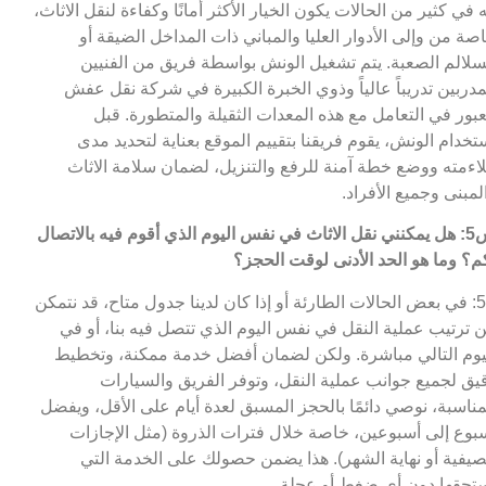
ه في كثير من الحالات يكون الخيار الأكثر أمانًا وكفاءة لنقل الاثاث،
صة من وإلى الأدوار العليا والمباني ذات المداخل الضيقة أو
سلالم الصعبة. يتم تشغيل الونش بواسطة فريق من الفنيين
مدربين تدريباً عالياً وذوي الخبرة الكبيرة في شركة نقل عفش
عبور في التعامل مع هذه المعدات الثقيلة والمتطورة. قبل
تخدام الونش، يقوم فريقنا بتقييم الموقع بعناية لتحديد مدى
اءمته ووضع خطة آمنة للرفع والتنزيل، لضمان سلامة الاثاث
لمبنى وجميع الأفراد.
س5: هل يمكنني نقل الاثاث في نفس اليوم الذي أقوم فيه بالاتصال
م؟ وما هو الحد الأدنى لوقت الحجز؟
ج5: في بعض الحالات الطارئة أو إذا كان لدينا جدول متاح، قد نتمكن
 ترتيب عملية النقل في نفس اليوم الذي تتصل فيه بنا، أو في
يوم التالي مباشرة. ولكن لضمان أفضل خدمة ممكنة، وتخطيط
يق لجميع جوانب عملية النقل، وتوفر الفريق والسيارات
مناسبة، نوصي دائمًا بالحجز المسبق لعدة أيام على الأقل، ويفضل
بوع إلى أسبوعين، خاصة خلال فترات الذروة (مثل الإجازات
صيفية أو نهاية الشهر). هذا يضمن حصولك على الخدمة التي
تحقها دون أي ضغط أو عجلة.