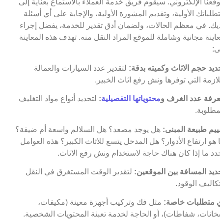
قعنا الإلكتروني. سيقوم فريق خدمة العملاء بالاستماع بعناية إلى
طلباتك الأولية، وتقديم المشورة الأولية، والإجابة على أي أسئلة
يك. في معظم الحالات، ولضمان أدق تقدير للخدمة، يفضل إجراء
اينة مجانية وشاملة للموقع المراد النقل منه. تهدف هذه المعاينة
ى:
ديد حجم الاثاث وكميته بدقة:
لتقدير عدد السيارات والعمالة
لازمة التي توفرها ونش رفع اثاث الخبير.
رفة عدد الغرف و
محتوياتها التفصيلية
:
لتحديد أنواع مواد التغليف
مطلوبة.
ييم طبيعة المبنى:
هل يوجد مصعد؟ هل السلالم واسعة أم ضيقة؟
 هو ارتفاع الأدوار؟ هل المدخل يتسع للاثاث الكبير؟ هذه العوامل
دد ما إذا كان هناك حاجة لاستخدام ونش رفع الاثاث.
ديد المسافة بين الموقعين:
لتقدير الوقت المستغرق في النقل
كاليف الوقود.
 متطلبات خاصة:
مثل فك وتركيب أجهزة معينة (مكيفات،
انات، شفاطات)، أو الحاجة لخدمة تعبئة المحتويات الشخصية.