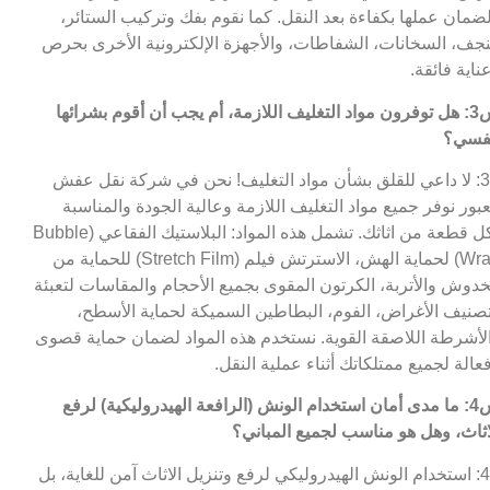
ضمان عملها بكفاءة بعد النقل. كما نقوم بفك وتركيب الستائر،
نجف، السخانات، الشفاطات، والأجهزة الإلكترونية الأخرى بحرص
ناية فائقة.
س3: هل توفرون مواد التغليف اللازمة، أم يجب أن أقوم بشرائها
فسي؟
ج3: لا داعي للقلق بشأن مواد التغليف! نحن في شركة نقل عفش
عبور نوفر جميع مواد التغليف اللازمة وعالية الجودة والمناسبة
لكل قطعة من اثاثك. تشمل هذه المواد: البلاستيك الفقاعي (Bubble
Wrap) لحماية الهش، الاسترتش فيلم (Stretch Film) للحماية من
خدوش والأتربة، الكرتون المقوى بجميع الأحجام والمقاسات لتعبئة
صنيف الأغراض، الفوم، البطاطين السميكة لحماية الأسطح،
لأشرطة اللاصقة القوية. نستخدم هذه المواد لضمان حماية قصوى
عالة لجميع ممتلكاتك أثناء عملية النقل.
س4: ما مدى أمان استخدام الونش (الرافعة الهيدروليكية) لرفع
اثاث، وهل هو مناسب لجميع المباني؟
ج4: استخدام الونش الهيدروليكي لرفع وتنزيل الاثاث آمن للغاية، بل