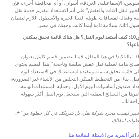
السويس، الإسماعيلية، الغردقة، أسوان، أو أي محافظة أخرى، ف
“الخبير لنقل الاثاث والعفش” على أتم الاستعداد لتقديم خدمة ن
آمنة وفعالة لمسافات طويلة. لدينا الخبرة والأسطول اللازم لضم
وصول اثاثك بسلامة تامة أينما كانت وجهتك في مص
س10: كيف أستعد ليوم النقل؟ هل هناك قائمة تحقق يمكنني
اتباعه
ج10: بالتأكيد! في هذا المقال، قمنا بتضمين قسم كامل بعنوان
“نصائح هامة لعملية نقل عفش سلسة وناجحة”. هذا القسم يحت
على قائمة تحقق شاملة ومفيدة لمساعدتك في الاستعداد لي
النقل، بدءًا من التخطيط المبكر، التخلص من الأشياء غير الضروري
إعداد صندوق أساسيات اليوم الأول، وحماية المستندات الهام
وغيرها من النصائح العملية التي ستجعل يوم النقل أكثر سهو
وراحة ل
📌
“الخبير ليست مجرد شركة نقل، بل شريكك في كل خطوة من
خطوات انتقا
اقرأ المزيد من الأسئلة الشائعة هنا
