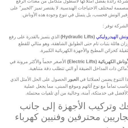
ركة رائدة بفضل امتلاكها لأسطول متكامل من معدات الرفع
مصممة لمختلف الاحتياجات الهندسية. لا يقتصر تميز “الخبير” على
فير الونش فحسب، بل يتمثل في تنوع وجودة هذه الأوناش.
لشركة توفر :
ونش الهيدروليكي
(Hydraulic Lifts)
الذي يتميز بالقدرة على رفع
زان هائلة بثبات تام حتى الطوابق الشاهقة، وهو مثالي للقطع
ثقيلة كخزائن المطبخ والأجهزة الكهربائية الكبيرة.
وناش الكهربائية (Electric Lifts)
الأصغر حجماً والأكثر مرونة في
أماكن ذات المداخل الضيقة أو التي تتطلب دقة متناهية.
ا التنوع يضمن لعملائنا في
العبور
الحصول على الحل الأمثل الذي
ناسب تماماً مع نوع أثاثهم وموقع المبنى، مما يجعل عملية
الأفضل فى خدمتكة، آمنة، وخالية من أي تلفيات محتملة.
ك وتركيب الأجهزة إلى جانب
جاريين محترفين وفنيين كهرباء
دربين