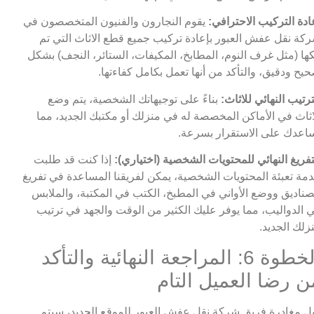
ادة التركيب الاحترافي:
يقوم النجارون والفنيون المتخصصون في
كة نقل عفش العبور بإعادة تركيب جميع قطع الاثاث التي تم
ها (مثل غرف النوم، المطابخ، المكيفات، الستائر، النجف) بشكل
يح ودقيق، والتأكد من أنها تعمل بكامل كفاءتها.
ترتيب النهائي للاثاث:
بناءً على توجيهاتك الشخصية، يتم وضع
اثاث في الأماكن المخصصة له في منزلك أو مكتبك الجديد، مما
اعدك على الاستقرار بسرعة.
تفريغ النهائي للمحتويات الشخصية (اختياري):
إذا كنت قد طلبت
مة تعبئة المحتويات الشخصية، يمكن لفريقنا المساعدة في تفريغ
صناديق ووضع الأواني في المطبخ، الكتب في المكتبة، والملابس
 الدواليب، مما يوفر عليك الكثير من الوقت والجهد في ترتيب
زلك الجديد.
الخطوة 6: المراجعة النهائية والتأكد
ن رضا العميل التام
ل مغادرة فريق شركة نقل عفش العبور للموقع الجديد، سيتم