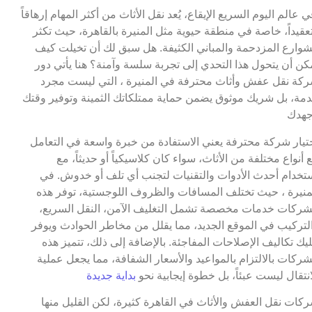
ي عالم اليوم السريع الإيقاع، يُعد نقل الأثاث من أكثر المهام إرهاقاً
عقيداً، خاصة في منطقة حيوية مثل المنيرة بالقاهرة، حيث تكثر
شوارع المزدحمة والمباني الكثيفة. هل سبق لك أن تخيلت كيف
كن أن يتحول هذا التحدي إلى تجربة سلسة وآمنة؟ هنا يأتي دور
كة نقل عفش وأثاث محترفة في المنيرة ، التي ليست مجرد
مة، بل شريك موثوق يضمن حماية ممتلكاتك الثمينة وتوفير وقتك
هدك
تيار شركة محترفة يعني الاستفادة من خبرة واسعة في التعامل
 أنواع مختلفة من الأثاث، سواء كان كلاسيكياً أو حديثاً، مع
تخدام أحدث الأدوات والتقنيات لتجنب أي تلف أو خدوش. في
منيرة ، حيث تختلف المسافات والظروف اللوجستية، توفر هذه
شركات خدمات مخصصة تشمل التغليف الآمن، النقل السريع،
لتركيب في الموقع الجديد، مما يقلل من مخاطر الحوادث ويوفر
يك تكاليف الإصلاحات المفاجئة. بالإضافة إلى ذلك، تتميز هذه
شركات بالالتزام بالمواعيد والأسعار الشفافة، مما يجعل عملية
انتقال ليست عبئاً، بل خطوة إيجابية نحو
بداية جديدة
كات نقل العفش والأثاث في القاهرة كثيرة، لكن القليل منها