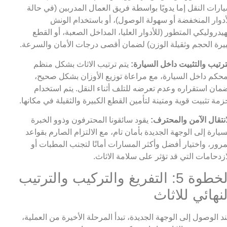
ارات النقل إما يدويًا بواسطة فريق العمال المدربين (في حالة
أدوار المنخفضة أو سهولة الوصول)، أو باستخدام الونش
هيدروليكي المتطور (للأدوار العليا، المداخل الصعبة، أو القطع
يرة الحجم وثقيلة الوزن) لضمان أقصى درجات الأمان والسرعة.
ترتيب والتثبيت داخل السيارة:
يتم ترتيب الاثاث بشكل منظم
حكم داخل السيارة، مع مراعاة توزيع الأوزان بشكل صحيح،
مان استقراره وعدم تعرضه للتلف أثناء النقل. يتم استخدام
زمة تثبيت قوية ومتينة لتأمين القطع الكبيرة والثقيلة في مكانها.
انتقال الآمن والمحترف:
يقود سائقونا المحترفون وذوو الخبرة
سيارة إلى الوجهة الجديدة بأمان تام، مع الالتزام الصارم بقواعد
مرور، واختيار أفضل وأكثر المسارات أمانًا لتجنب المطبات أو
ازدحامات التي قد تؤثر على سلامة الاثاث.
الخطوة 5: التفريغ والتركيب والترتيب
لنهائي للاثاث
د الوصول إلى الوجهة الجديدة، تبدأ المرحلة الأخيرة من العملية،