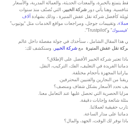
ط يتمتع بالخبرة، والمعدات الحديثة، والعمالة المدربة، والأسعار
تنافسية. وهنا يأتي دور
شركة الخبير
، التي تُصنّف منذ سنوات
يلة كأفضل شركة نقل عفش المنيرة ، وذلك بشهادة
آلاف
عملاء
، وتقييمات جوجل، ومراجعات مواقع الخدمات مثل “يوتيوب”
فيسبوك
” و”Trustpilot”.
 هذا المقال الشامل ، سنأخذك في جولة مفصلة داخل عالم
كة نقل عفش المنيرة
مع
شركة الخبير
، وسنكشف لك:
اذا تعتبر شركة الخبير الأفضل على الإطلاق؟
ماتنا الفريدة في التغليف، الفك، التركيب، النقل.
اراتنا المجهزة بأحجام مختلفة.
يقنا من النجارين والفنيين المحترفين.
ف نحدد الأسعار بشكل شفاف ومنصف؟
مزايا الحصرية التي تحصل عليها عند التعامل معنا.
ئلة شائعة وإجابات دقيقة.
ارب حقيقية لعملائنا.
ماتنا على مدار الساعة.
اذا نوفر لك الوقت، الجهد، والمال؟