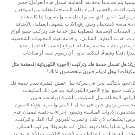
يسية يتم تحديدها بدقة بعد المعاينة. تشمل هذه العوامل: حجم
مية الاثاث والعفش المراد نقله، المسافة الفعلية بين الموقعين
ن وإلى)، الدور الذي سيتم النقل منه وإليه، وما إذا كان هناك
جة ماسة لاستخدام ونش رفع الاثاث لتسهيل العملية، بالإضافة
ى الخدمات الإضافية المطلوبة مثل خدمة فك وتركيب جميع أنواع
اثاث، خدمة التغليف الشامل، أو خدمة تعبئة المحتويات الشخصية.
ن نقدم معاينة مجانية وشاملة للموقع (حسب الحاجة) وبعدها
ديرًا دقيقًا وشفافًا للتكلفة بدون أي رسوم خفية أو مفاجآت.
س2: هل تشمل خدمة فك وتركيب الأجهزة الكهربائية المعقدة مثل
مكيفات؟ وهل لديكم فنيون متخصصون لذلك؟
ج2: نعم، بالتأكيد! نحن في شركة نقل عفش المنيرة نقدم خدمة فك
ركيب جميع أنواع الأجهزة الكهربائية، بما في ذلك المكيفات
أنواعها المختلفة مثل السبليت والشباك) بواسطة فنيين
خصصين وذوي خبرة في مجال التكييف والتبريد. هؤلاء الفنيون
تخدمون الأدوات المناسبة ويتبعون إجراءات دقيقة لضمان عدم
رض المكيفات لأي تلف أو تسرب للفريون أثناء الفك والتركيب،
ضمان عملها بكفاءة بعد النقل. كما نقوم بفك وتركيب الستائر،
نجف، السخانات، الشفاطات، والأجهزة الإلكترونية الأخرى بحرص