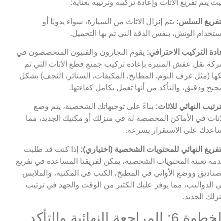
ث يتم تفريغ الاثاث وإعادة تركيبه وترتيبه بعناية:
تفريغ السلس:
يتم إنزال الاثاث من السيارة، سواء يدويًا أو
ستخدام الونش، بنفس الدقة التي تم بها التحميل.
ادة التركيب الاحترافي:
يقوم النجارون والفنيون المتخصصون في
كة نقل عفش المنيرة بإعادة تركيب جميع قطع الاثاث التي تم
ها (مثل غرف النوم، المطابخ، المكيفات، الستائر، النجف) بشكل
يح ودقيق، والتأكد من أنها تعمل بكامل كفاءتها.
ترتيب النهائي للاثاث:
بناءً على توجيهاتك الشخصية، يتم وضع
اثاث في الأماكن المخصصة له في منزلك أو مكتبك الجديد، مما
اعدك على الاستقرار بسرعة.
تفريغ النهائي للمحتويات الشخصية (اختياري):
إذا كنت قد طلبت
مة تعبئة المحتويات الشخصية، يمكن لفريقنا المساعدة في تفريغ
صناديق ووضع الأواني في المطبخ، الكتب في المكتبة، والملابس
 الدواليب، مما يوفر عليك الكثير من الوقت والجهد في ترتيب
زلك الجديد.
الخطوة 6: المراجعة النهائية والتأكد