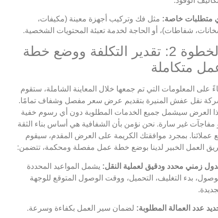
كاليف الوقود.
 متطلبات خاصة:
مثل فك وتركيب أجهزة معينة (مكيفات،
انات، شفاطات)، أو الحاجة لخدمة تعبئة المحتويات الشخصية.
الخطوة 2: تقدير التكلفة ووضع خطة
مل متكاملة
اءً على المعلومات التي تم جمعها خلال المعاينة الشاملة، ستقوم
كة نقل عفش المنيرة بتقديم عرض سعر مفصل وشفاف تمامًا.
ا العرض سيشمل جميع الخدمات المطلوبة دون أي رسوم خفية
 مفاجآت غير سارة. نحن نؤمن بأن الشفافية هي أساس بناء الثقة
 عملائنا. بمجرد موافقتك الكريمة على العرض المقدم، سيقوم
يق العمل الخبير لدينا بوضع خطة عمل مفصلة ومحكمة، تتضمن:
ول زمني محدد ودقيق لعملية النقل:
يشمل المواعيد المحددة
وصول، بدء التغليف، التحميل، ووقت الوصول المتوقع للوجهة
جديدة.
ديد عدد العمالة المطلوبة:
لضمان سير العمل بكفاءة وسرعة.