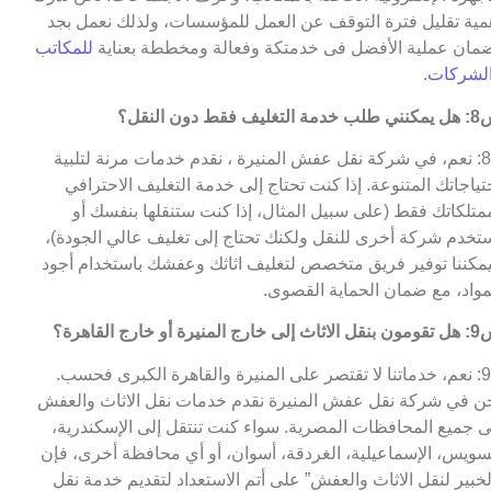
مية تقليل فترة التوقف عن العمل للمؤسسات، ولذلك نعمل بجد
مان عملية الأفضل فى خدمتكة وفعالة ومخططة بعناية
للمكاتب
لشركات
.
التغليف فقط دون النقل؟
ج8: نعم، في شركة نقل عفش المنيرة ، نقدم خدمات مرنة لتلبية
تياجاتك المتنوعة. إذا كنت تحتاج إلى خدمة التغليف الاحترافي
متلكاتك فقط (على سبيل المثال، إذا كنت ستنقلها بنفسك أو
تخدم شركة أخرى للنقل ولكنك تحتاج إلى تغليف عالي الجودة)،
مكننا توفير فريق متخصص لتغليف اثاثك وعفشك باستخدام أجود
مواد، مع ضمان الحماية القصوى.
خارج المنيرة أو خارج القاهرة؟
ج9: نعم، خدماتنا لا تقتصر على المنيرة والقاهرة الكبرى فحسب.
ن في شركة نقل عفش المنيرة نقدم خدمات نقل الاثاث والعفش
ى جميع المحافظات المصرية. سواء كنت تنتقل إلى الإسكندرية،
سويس، الإسماعيلية، الغردقة، أسوان، أو أي محافظة أخرى، فإن
لخبير لنقل الاثاث والعفش” على أتم الاستعداد لتقديم خدمة نقل