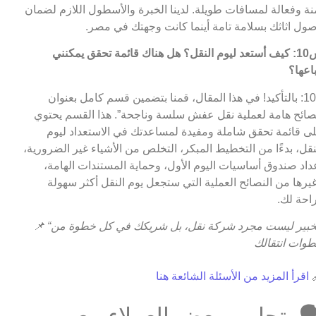
آمنة وفعالة لمسافات طويلة. لدينا الخبرة والأسطول اللازم لضم
وصول اثاثك بسلامة تامة أينما كانت وجهتك في مص
س10: كيف أستعد ليوم النقل؟ هل هناك قائمة تحقق يمكنني
اتباعه
ج10: بالتأكيد! في هذا المقال، قمنا بتضمين قسم كامل بعنوان
“نصائح هامة لعملية نقل عفش سلسة وناجحة”. هذا القسم يحت
على قائمة تحقق شاملة ومفيدة لمساعدتك في الاستعداد لي
النقل، بدءًا من التخطيط المبكر، التخلص من الأشياء غير الضروري
إعداد صندوق أساسيات اليوم الأول، وحماية المستندات الهام
وغيرها من النصائح العملية التي ستجعل يوم النقل أكثر سهو
وراحة ل
📌
“الخبير ليست مجرد شركة نقل، بل شريكك في كل خطوة من
خطوات انتقا
اقرأ المزيد من الأسئلة الشائعة هنا
