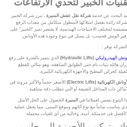
قنيات الخبير لتحدي الارتفاعات
د البحث عن خدمة
شركة نقل عفش المنيرة
، تبرز شركة الخبير
ركة رائدة بفضل امتلاكها لأسطول متكامل من معدات الرفع
مصممة لمختلف الاحتياجات الهندسية. لا يقتصر تميز “الخبير” على
فير الونش فحسب، بل يتمثل في تنوع وجودة هذه الأوناش.
لشركة توفر :
ونش الهيدروليكي
(Hydraulic Lifts)
الذي يتميز بالقدرة على رفع
زان هائلة بثبات تام حتى الطوابق الشاهقة، وهو مثالي للقطع
ثقيلة كخزائن المطبخ والأجهزة الكهربائية الكبيرة.
وناش الكهربائية (Electric Lifts)
الأصغر حجماً والأكثر مرونة في
أماكن ذات المداخل الضيقة أو التي تتطلب دقة متناهية.
ا التنوع يضمن لعملائنا في
المنيرة
الحصول على الحل الأمثل
ذي يتناسب تماماً مع نوع أثاثهم وموقع المبنى، مما يجعل عملية
الأفضل فى خدمتكة، آمنة، وخالية من أي تلفيات محتملة.
ك وتركيب الأجهزة إلى جانب