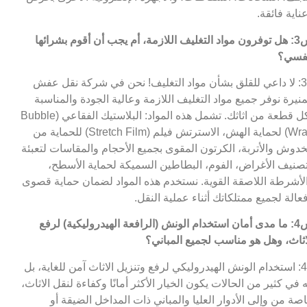
ناية فائقة.
س3: هل توفرون مواد التغليف اللازمة، أم يجب أن أقوم بشرائها
فسي؟
ج3: لا داعي للقلق بشأن مواد التغليف! نحن في شركة نقل عفش
منيرة نوفر جميع مواد التغليف اللازمة وعالية الجودة والمناسبة
لكل قطعة من اثاثك. تشمل هذه المواد: البلاستيك الفقاعي (Bubble
Wrap) لحماية الهش، الاسترتش فيلم (Stretch Film) للحماية من
خدوش والأتربة، الكرتون المقوى بجميع الأحجام والمقاسات لتعبئة
صنيف الأغراض، الفوم، البطاطين السميكة لحماية الأسطح،
لأشرطة اللاصقة القوية. نستخدم هذه المواد لضمان حماية قصوى
عالة لجميع ممتلكاتك أثناء عملية النقل.
س4: ما مدى أمان استخدام الونش (الرافعة الهيدروليكية) لرفع
اثاث، وهل هو مناسب لجميع المباني؟
ج4: استخدام الونش الهيدروليكي لرفع وتنزيل الاثاث آمن للغاية، بل
ه في كثير من الحالات يكون الخيار الأكثر أمانًا وكفاءة لنقل الاثاث،
صة من وإلى الأدوار العليا والمباني ذات المداخل الضيقة أو