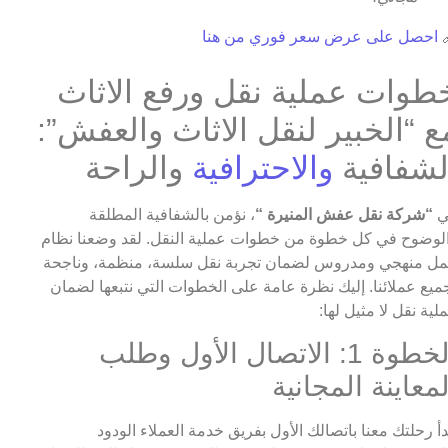
احصل على عرض سعر فوري من هنا

خطوات عملية نقل ورفع الاثا
مع “الخبير لنقل الاثاث والعفش”
والراحة
والاحترافية
الشفافي
، نؤمن بالشفافية المطلقة
“شركة نقل عفش المنيرة “
ف
والوضوح في كل خطوة من خطوات عملية النقل. لقد وضعنا نظ
عمل منهجي ومدروس لضمان تجربة نقل سلسة، منظمة، وناج
لجميع عملائنا. إليك نظرة عامة على الخطوات التي نتبعها لضم
عملية نقل لا مثيل له
الخطوة 1: الاتصال الأول وطلب
المعاينة المجاني
تبدأ رحلتك معنا باتصالك الأول بفريق خدمة العملاء الود