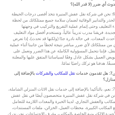
وث أي ضرر (لا قدر الله)؟
ج6: نحن في شركة نقل عفش المنيرة نتخذ أقصى درجات الحيطة
لحذر والتدابير الوقائية لضمان سلامة جميع ممتلكاتك من لحظة
ء التغليف وحتى إتمام عملية التفريغ والتركيب في وجهتها
جديدة. فريقنا مدرب تدريباً عالياً، ونستخدم أفضل مواد التغليف
حدث المعدات. في حالة نادرة جدًا (ولكنها قد تحدث)، إذا تعرض
 من ممتلكاتك لأي ضرر مباشر نتيجة لخطأ من جانبنا أثناء عملية
نقل، فإننا نتحمل المسؤولية الكاملة عن هذا الضرر ونعمل على
ويض العميل بشكل عادل وفقًا لسياساتنا المتفق عليها والمعلنة
بقًا. هدفنا هو تركك راضيًا تمامًا.
مون خدمات
نقل للمكاتب والشركات
بالإضافة إلى
منازل؟
ج7: نعم، بالتأكيد! بالإضافة إلى خدمات نقل الاثاث المنزلي الشاملة،
ن في شركة نقل عفش المنيرة متخصصون أيضًا في نقل عفش
مكاتب والعفش التجاري. لدينا الخبرة والمعدات اللازمة للتعامل
 المكاتب الكبيرة، محطات العمل، الخزائن، ملفات المستندات،
أجهزة الإلكترونية الخاصة بالمكاتب، وغرف الاجتماعات. نحن ندرك