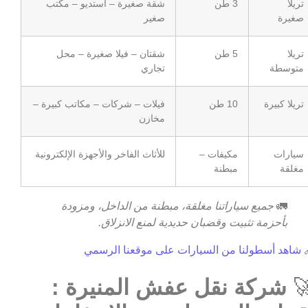
شقة صغيرة – استديو – مكتب
3 طن
تريلا
صغير
صغيرة
شقتان – فيلا صغيرة – محل
5 طن
تريلا
تجاري
متوسطة
فيلات – شركات – مكاتب كبيرة –
10 طن
تريلا كبيرة
مخازن
للأثاث الفاخر والأجهزة الإلكترونية
مكيفات –
سيارات
مبطنة
مغلقة
جميع سياراتنا مغلقة، مبطنة من الداخل، ومزودة
🚛
بأحزمة تثبيت وقضبان حديدية لمنع الانزلاق.
شاهد أسطولنا من السيارات على موقعنا الرسمي

شركة نقل عفش المنيرة :
