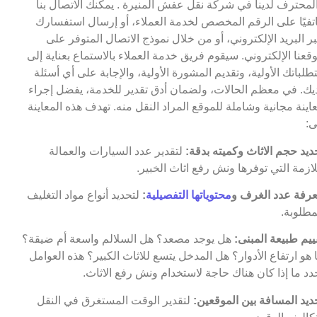
لمحترف لدينا في شركة نقل عفش المنيرة . يمكنك الاتصال بنا
تفيًا على الرقم المخصص لخدمة العملاء، أو إرسال استفسارك
ر البريد الإلكتروني، أو من خلال نموذج الاتصال المتوفر على
قعنا الإلكتروني. سيقوم فريق خدمة العملاء بالاستماع بعناية إلى
طلباتك الأولية، وتقديم المشورة الأولية، والإجابة على أي أسئلة
يك. في معظم الحالات، ولضمان أدق تقدير للخدمة، يفضل إجراء
اينة مجانية وشاملة للموقع المراد النقل منه. تهدف هذه المعاينة
ى:
ديد حجم الاثاث وكميته بدقة:
لتقدير عدد السيارات والعمالة
لازمة التي توفرها ونش رفع اثاث الخبير.
رفة عدد الغرف و
محتوياتها التفصيلية
:
لتحديد أنواع مواد التغليف
مطلوبة.
ييم طبيعة المبنى:
هل يوجد مصعد؟ هل السلالم واسعة أم ضيقة؟
 هو ارتفاع الأدوار؟ هل المدخل يتسع للاثاث الكبير؟ هذه العوامل
دد ما إذا كان هناك حاجة لاستخدام ونش رفع الاثاث.
ديد المسافة بين الموقعين:
لتقدير الوقت المستغرق في النقل