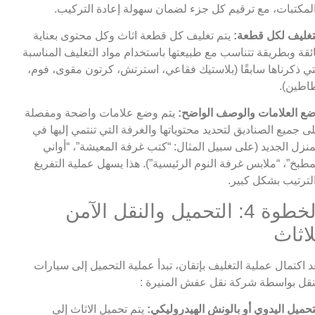
لمكتبات، مع ترقيم كل جزء لضمان سهولة إعادة التركيب.
تغليف لكل قطعة:
يتم تغليف كل قطعة اثاث وكل محتوى بعناية
ئقة وبطريقة تتناسب مع طبيعتها باستخدام مواد التغليف المناسبة
تي ذكرناها سابقًا (بلاستيك فقاعي، استرتش، كرتون مقوى، فوم،
اطين).
ع العلامات والوصف الواضح:
يتم وضع علامات واضحة ومفصلة
ى جميع الصناديق لتحديد محتوياتها والغرفة التي تنتمي إليها في
منزل الجديد (على سبيل المثال: “كتب غرفة المعيشة”، “أواني
مطبخ”، “ملابس غرفة النوم الرئيسية”). هذا يسهل عملية التفريغ
لترتيب بشكل كبير.
الخطوة 4: التحميل والنقل الآمن
لاثاث
د اكتمال عملية التغليف بإتقان، تبدأ عملية التحميل إلى سيارات
نقل بواسطة شركة نقل عفش المنيرة :
تحميل اليدوي أو بالونش الهيدروليكي:
يتم تحميل الاثاث إلى