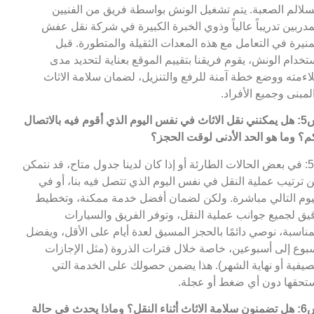
سلالم الصعبة. يتم تشغيل الونش بواسطة فريق من الفنيين
مدربين تدريباً عالياً وذوي الخبرة الكبيرة في شركة نقل عفش
منيرة في التعامل مع هذه المعدات الثقيلة والمتطورة. قبل
تخدام الونش، يقوم فريقنا بتقييم الموقع بعناية لتحديد مدى
اءمته ووضع خطة آمنة للرفع والتنزيل، لضمان سلامة الاثاث
لمبنى وجميع الأفراد.
س5: هل يمكنني نقل الاثاث في نفس اليوم الذي أقوم فيه بالاتصال
م؟ وما هو الحد الأدنى لوقت الحجز؟
ج5: في بعض الحالات الطارئة أو إذا كان لدينا جدول متاح، قد نتمكن
 ترتيب عملية النقل في نفس اليوم الذي تتصل فيه بنا، أو في
يوم التالي مباشرة. ولكن لضمان أفضل خدمة ممكنة، وتخطيط
يق لجميع جوانب عملية النقل، وتوفر الفريق والسيارات
مناسبة، نوصي دائمًا بالحجز المسبق لعدة أيام على الأقل، ويفضل
بوع إلى أسبوعين، خاصة خلال فترات الذروة (مثل الإجازات
صيفية أو نهاية الشهر). هذا يضمن حصولك على الخدمة التي
تحقها دون أي ضغط أو عجلة.
س6: هل تضمنون سلامة الاثاث أثناء النقل؟ وماذا يحدث في حالة