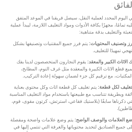
لفائق
 اليوم المحدد لعملية النقل، سيصل فريقنا في الموعد المتفق
يه تمامًا، مجهزًا بكافة الأدوات ومواد التغليف اللازمة، ليبدأ عملية
تعبئة والتغليف بدقة متناهية:
ز وتصنيف المحتويات:
يتم فرز جميع المقتنيات وتصنيفها بشكل
هجي تمهيدًا للتغليف.
 الاثاث الكبير والمعقد:
يقوم النجارون المتخصصون لدينا بفك
يع قطع الاثاث الكبيرة والمعقدة مثل غرف النوم، المطابخ،
لمكتبات، مع ترقيم كل جزء لضمان سهولة إعادة التركيب.
تغليف لكل قطعة:
يتم تغليف كل قطعة اثاث وكل محتوى بعناية
ئقة وبطريقة تتناسب مع طبيعتها باستخدام مواد التغليف المناسبة
تي ذكرناها سابقًا (بلاستيك فقاعي، استرتش، كرتون مقوى، فوم،
اطين).
ع العلامات والوصف الواضح:
يتم وضع علامات واضحة ومفصلة
ى جميع الصناديق لتحديد محتوياتها والغرفة التي تنتمي إليها في