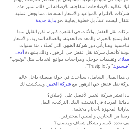
يك تكاليف الإصلاحات المفاجئة. بالإضافة إلى ذلك، تتميز هذه
شركات بالالتزام بالمواعيد والأسعار الشفافة، مما يجعل عملية
انتقال ليست عبئاً، بل خطوة إيجابية نحو
بداية جديدة
كات نقل العفش والأثاث في القاهرة كثيرة، لكن القليل منها
ط يتمتع بالخبرة، والمعدات الحديثة، والعمالة المدربة، والأسعار
تنافسية. وهنا يأتي دور
شركة الخبير
، التي تُصنّف منذ سنوات
يلة كأفضل شركة نقل عفش حي الزهور ، وذلك بشهادة
آلاف
عملاء
، وتقييمات جوجل، ومراجعات مواقع الخدمات مثل “يوتيوب”
فيسبوك
” و”Trustpilot”.
 هذا المقال الشامل ، سنأخذك في جولة مفصلة داخل عالم
كة نقل عفش حي الزهور
مع
شركة الخبير
، وسنكشف لك:
اذا تعتبر شركة الخبير الأفضل على الإطلاق؟
ماتنا الفريدة في التغليف، الفك، التركيب، النقل.
اراتنا المجهزة بأحجام مختلفة.
يقنا من النجارين والفنيين المحترفين.
ف نحدد الأسعار بشكل شفاف ومنصف؟