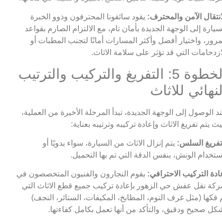
انتقال الآمن والمحترف:
يقود سائقونا المحترفون وذوو الخبرة
سيارة إلى الوجهة الجديدة بأمان تام، مع الالتزام الصارم بقواعد
مرور، واختيار أفضل وأكثر المسارات أمانًا لتجنب المطبات أو
ازدحامات التي قد تؤثر على سلامة الاثاث.
الخطوة 5: التفريغ والتركيب والترتيب
لنهائي للاثاث
د الوصول إلى الوجهة الجديدة، تبدأ المرحلة الأخيرة من العملية،
ث يتم تفريغ الاثاث وإعادة تركيبه وترتيبه بعناية:
تفريغ السلس:
يتم إنزال الاثاث من السيارة، سواء يدويًا أو
ستخدام الونش، بنفس الدقة التي تم بها التحميل.
ادة التركيب الاحترافي:
يقوم النجارون والفنيون المتخصصون في
كة نقل عفش حي الزهور بإعادة تركيب جميع قطع الاثاث التي
 فكها (مثل غرف النوم، المطابخ، المكيفات، الستائر، النجف)
كل صحيح ودقيق، والتأكد من أنها تعمل بكامل كفاءتها.