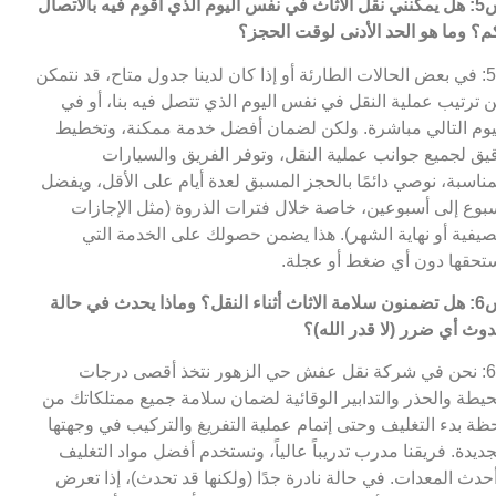
س5: هل يمكنني نقل الاثاث في نفس اليوم الذي أقوم فيه بالاتصال
م؟ وما هو الحد الأدنى لوقت الحجز؟
ج5: في بعض الحالات الطارئة أو إذا كان لدينا جدول متاح، قد نتمكن
 ترتيب عملية النقل في نفس اليوم الذي تتصل فيه بنا، أو في
يوم التالي مباشرة. ولكن لضمان أفضل خدمة ممكنة، وتخطيط
يق لجميع جوانب عملية النقل، وتوفر الفريق والسيارات
مناسبة، نوصي دائمًا بالحجز المسبق لعدة أيام على الأقل، ويفضل
بوع إلى أسبوعين، خاصة خلال فترات الذروة (مثل الإجازات
صيفية أو نهاية الشهر). هذا يضمن حصولك على الخدمة التي
تحقها دون أي ضغط أو عجلة.
س6: هل تضمنون سلامة الاثاث أثناء النقل؟ وماذا يحدث في حالة
وث أي ضرر (لا قدر الله)؟
ج6: نحن في شركة نقل عفش حي الزهور نتخذ أقصى درجات
حيطة والحذر والتدابير الوقائية لضمان سلامة جميع ممتلكاتك من
ظة بدء التغليف وحتى إتمام عملية التفريغ والتركيب في وجهتها
جديدة. فريقنا مدرب تدريباً عالياً، ونستخدم أفضل مواد التغليف
حدث المعدات. في حالة نادرة جدًا (ولكنها قد تحدث)، إذا تعرض