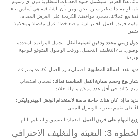
امًا. هذا العرض سيشمل جميع الخدمات المطلوبة دون أي رسوم
ية أو مفاجآت غير سارة. نحن نؤمن بأن الشفافية هي أساس بناء
ثقة مع عملائنا. بمجرد موافقتك الكريمة على العرض المقدم،
قوم فريق العمل الخبير لدينا بوضع خطة عمل مفصلة ومحكمة،
ضمن:
ول زمني محدد ودقيق لعملية النقل:
يشمل المواعيد المحددة
وصول، بدء التغليف، التحميل، ووقت الوصول المتوقع للوجهة
جديدة.
ديد عدد العمالة المطلوبة:
لضمان سير العمل بكفاءة وسرعة.
تيار نوع وحجم سيارة النقل المناسبة تمامًا:
لضمان استيعاب
يع الاثاث في أقل عدد ممكن من الرحلات.
ديد ما إذا كان هناك حاجة ماسة لاستخدام الونش الهيدروليكي:
اءً على تقييم صعوبة الوصول للمبنى.
زيع المهام على فريق العمل:
لضمان التنسيق والتنظيم التام.
الخطوة 3: التعبئة والتغليف الاحترافي