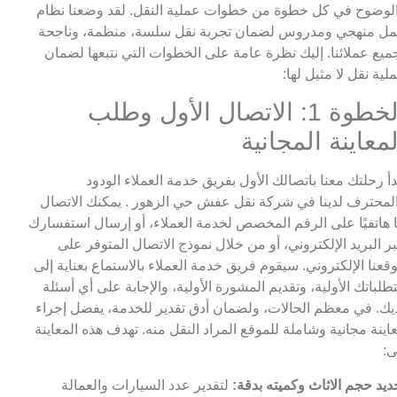
لوضوح في كل خطوة من خطوات عملية النقل. لقد وضعنا نظام
ل منهجي ومدروس لضمان تجربة نقل سلسة، منظمة، وناجحة
ميع عملائنا. إليك نظرة عامة على الخطوات التي نتبعها لضمان
لية نقل لا مثيل لها:
الخطوة 1: الاتصال الأول وطلب
لمعاينة المجانية
دأ رحلتك معنا باتصالك الأول بفريق خدمة العملاء الودود
لمحترف لدينا في شركة نقل عفش حي الزهور . يمكنك الاتصال
ا هاتفيًا على الرقم المخصص لخدمة العملاء، أو إرسال استفسارك
ر البريد الإلكتروني، أو من خلال نموذج الاتصال المتوفر على
قعنا الإلكتروني. سيقوم فريق خدمة العملاء بالاستماع بعناية إلى
طلباتك الأولية، وتقديم المشورة الأولية، والإجابة على أي أسئلة
يك. في معظم الحالات، ولضمان أدق تقدير للخدمة، يفضل إجراء
اينة مجانية وشاملة للموقع المراد النقل منه. تهدف هذه المعاينة
ى:
ديد حجم الاثاث وكميته بدقة:
لتقدير عدد السيارات والعمالة