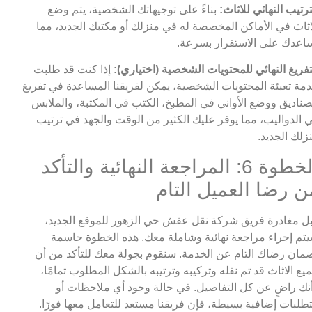
ترتيب النهائي للاثاث:
بناءً على توجيهاتك الشخصية، يتم وضع
اثاث في الأماكن المخصصة له في منزلك أو مكتبك الجديد، مما
اعدك على الاستقرار بسرعة.
تفريغ النهائي للمحتويات الشخصية (اختياري):
إذا كنت قد طلبت
مة تعبئة المحتويات الشخصية، يمكن لفريقنا المساعدة في تفريغ
صناديق ووضع الأواني في المطبخ، الكتب في المكتبة، والملابس
 الدواليب، مما يوفر عليك الكثير من الوقت والجهد في ترتيب
زلك الجديد.
الخطوة 6: المراجعة النهائية والتأكد
ن رضا العميل التام
ل مغادرة فريق شركة نقل عفش حي الزهور للموقع الجديد،
تم إجراء مراجعة نهائية وشاملة معك. هذه الخطوة حاسمة
مان رضاك التام عن الخدمة. سنقوم بجولة معك للتأكد من أن
يع الاثاث قد تم نقله وتركيبه وترتيبه بالشكل المطلوب تمامًا،
نك راضٍ عن كل التفاصيل. في حالة وجود أي ملاحظات أو
طلبات إضافية بسيطة، فإن فريقنا مستعد للتعامل معها فورًا.