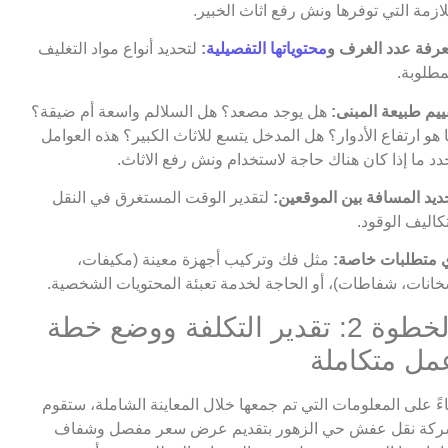
لازمة التي توفرها ونش رفع اثاث الخبير.
رفة عدد الغرف و
محتوياتها التفصيلية
:
لتحديد أنواع مواد التغليف
مطلوبة.
ييم طبيعة المبنى:
هل يوجد مصعد؟ هل السلالم واسعة أم ضيقة؟
 هو ارتفاع الأدوار؟ هل المدخل يتسع للاثاث الكبير؟ هذه العوامل
دد ما إذا كان هناك حاجة لاستخدام ونش رفع الاثاث.
ديد المسافة بين الموقعين:
لتقدير الوقت المستغرق في النقل
كاليف الوقود.
 متطلبات خاصة:
مثل فك وتركيب أجهزة معينة (مكيفات،
انات، شفاطات)، أو الحاجة لخدمة تعبئة المحتويات الشخصية.
الخطوة 2: تقدير التكلفة ووضع خطة
مل متكاملة
اءً على المعلومات التي تم جمعها خلال المعاينة الشاملة، ستقوم
كة نقل عفش حي الزهور بتقديم عرض سعر مفصل وشفاف