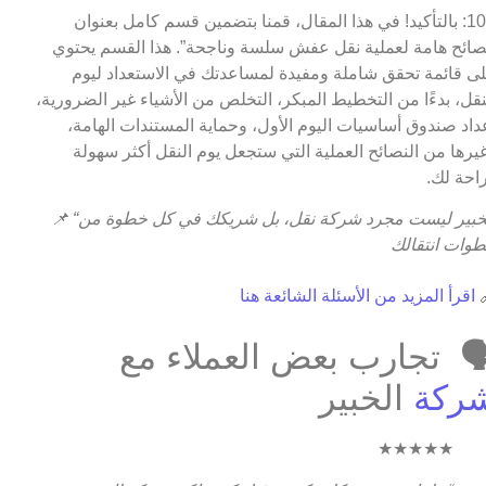
ج10: بالتأكيد! في هذا المقال، قمنا بتضمين قسم كامل بعنوان
“نصائح هامة لعملية نقل عفش سلسة وناجحة”. هذا القسم يحت
على قائمة تحقق شاملة ومفيدة لمساعدتك في الاستعداد لي
النقل، بدءًا من التخطيط المبكر، التخلص من الأشياء غير الضروري
إعداد صندوق أساسيات اليوم الأول، وحماية المستندات الهام
وغيرها من النصائح العملية التي ستجعل يوم النقل أكثر سهو
وراحة ل
📌
“الخبير ليست مجرد شركة نقل، بل شريكك في كل خطوة من
خطوات انتقا
اقرأ المزيد من الأسئلة الشائعة هنا

🗣️ تجارب بعض العملاء م
الخبير
شرك
★★★★★