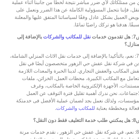
 من ممتلكاتك لأي ضرر مباشر نتيجة لخطأ من جانبنا أثناء عملية
نقل، فإننا نتحمل المسؤولية الكاملة عن هذا الضرر ونعمل على
ويض العميل بشكل عادل وفقًا لسياساتنا المتفق عليها والمعلنة
بقًا. هدفنا هو تركك راضيًا تمامًا.
مون خدمات
نقل للمكاتب والشركات
بالإضافة إلى
منازل؟
ج7: نعم، بالتأكيد! بالإضافة إلى خدمات نقل الاثاث المنزلي الشاملة،
ن في شركة نقل عفش حي الزهور متخصصون أيضًا في نقل
ش المكاتب والعفش التجاري. لدينا الخبرة والمعدات اللازمة
تعامل مع المكاتب الكبيرة، محطات العمل، الخزائن، ملفات
مستندات، الأجهزة الإلكترونية الخاصة بالمكاتب، وغرف
اجتماعات. نحن ندرك أهمية تقليل فترة التوقف عن العمل
مؤسسات، ولذلك نعمل بجد لضمان عملية الأفضل فى خدمتكة
عالة ومخططة بعناية
للمكاتب والشركات
.
التغليف فقط دون النقل؟
ج8: نعم، في شركة نقل عفش حي الزهور ، نقدم خدمات مرنة