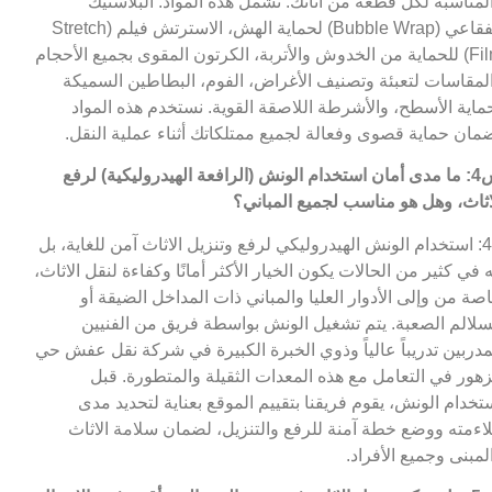
لمناسبة لكل قطعة من اثاثك. تشمل هذه المواد: البلاستيك
الفقاعي (Bubble Wrap) لحماية الهش، الاسترتش فيلم (Stretch
Film) للحماية من الخدوش والأتربة، الكرتون المقوى بجميع الأحجام
لمقاسات لتعبئة وتصنيف الأغراض، الفوم، البطاطين السميكة
ماية الأسطح، والأشرطة اللاصقة القوية. نستخدم هذه المواد
مان حماية قصوى وفعالة لجميع ممتلكاتك أثناء عملية النقل.
س4: ما مدى أمان استخدام الونش (الرافعة الهيدروليكية) لرفع
اثاث، وهل هو مناسب لجميع المباني؟
ج4: استخدام الونش الهيدروليكي لرفع وتنزيل الاثاث آمن للغاية، بل
ه في كثير من الحالات يكون الخيار الأكثر أمانًا وكفاءة لنقل الاثاث،
صة من وإلى الأدوار العليا والمباني ذات المداخل الضيقة أو
سلالم الصعبة. يتم تشغيل الونش بواسطة فريق من الفنيين
مدربين تدريباً عالياً وذوي الخبرة الكبيرة في شركة نقل عفش حي
زهور في التعامل مع هذه المعدات الثقيلة والمتطورة. قبل
تخدام الونش، يقوم فريقنا بتقييم الموقع بعناية لتحديد مدى
اءمته ووضع خطة آمنة للرفع والتنزيل، لضمان سلامة الاثاث
لمبنى وجميع الأفراد.