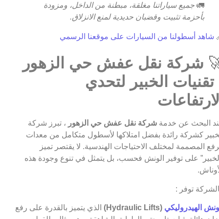
جميع سياراتنا مغلقة، مبطنة من الداخل، ومزودة
🚛
بأحزمة تثبيت وقضبان حديدية لمنع الانزلاق.
شاهد أسطولنا من السيارات على موقعنا الرسمي

شركة نقل عفش حي الزهور

: تقنيات الخبير لتحد
الارتفاعا
، تبرز شركة
شركة نقل عفش حي الزهور
عند البحث عن خد
الخبير كشركة رائدة بفضل امتلاكها لأسطول متكامل من معد
الرفع المصممة لمختلف الاحتياجات الهندسية. لا يقتصر تم
“الخبير” على توفير الونش فحسب، بل يتمثل في تنوع وجودة ه
الأونا
فالشركة توفر
الذي يتميز بالقدرة على رفع
(Hydraulic Lifts)
الونش الهيدرولي