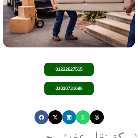
01222627515
01030731696
شركة نقل عفش حي