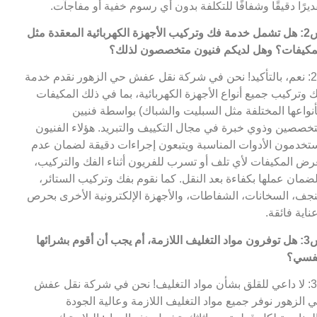
ديرًا دقيقًا وشفافًا للتكلفة بدون أي رسوم خفية أو مفاجآت.
س2: هل تشمل خدمة فك وتركيب الأجهزة الكهربائية المعقدة مثل
مكيفات؟ وهل لديكم فنيون متخصصون لذلك؟
ج2: نعم، بالتأكيد! نحن في شركة نقل عفش حي الزهور نقدم خدمة
 وتركيب جميع أنواع الأجهزة الكهربائية، بما في ذلك المكيفات
أنواعها المختلفة مثل السبليت والشباك) بواسطة فنيين
خصصين وذوي خبرة في مجال التكييف والتبريد. هؤلاء الفنيون
تخدمون الأدوات المناسبة ويتبعون إجراءات دقيقة لضمان عدم
رض المكيفات لأي تلف أو تسرب للفريون أثناء الفك والتركيب،
ضمان عملها بكفاءة بعد النقل. كما نقوم بفك وتركيب الستائر،
نجف، السخانات، الشفاطات، والأجهزة الإلكترونية الأخرى بحرص
ناية فائقة.
س3: هل توفرون مواد التغليف اللازمة، أم يجب أن أقوم بشرائها
فسي؟
ج3: لا داعي للقلق بشأن مواد التغليف! نحن في شركة نقل عفش
 الزهور نوفر جميع مواد التغليف اللازمة وعالية الجودة