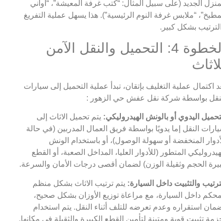
منزل الجديد (على سبيل المثال: “كتب غرفة المعيشة”، “أواني
مطبخ”، “ملابس غرفة النوم الرئيسية”). هذا يسهل عملية التفريغ
لترتيب بشكل كبير.
الخطوة 4: التحميل والنقل الآمن
لاثاث
د اكتمال عملية التغليف بإتقان، تبدأ عملية التحميل إلى سيارات
نقل بواسطة شركة نقل عفش حي الزهور :
تحميل اليدوي أو بالونش الهيدروليكي:
يتم تحميل الاثاث إلى
ارات النقل إما يدويًا بواسطة فريق العمال المدربين (في حالة
أدوار المنخفضة أو سهولة الوصول)، أو باستخدام الونش
هيدروليكي المتطور (للأدوار العليا، المداخل الصعبة، أو القطع
يرة الحجم وثقيلة الوزن) لضمان أقصى درجات الأمان والسرعة.
ترتيب والتثبيت داخل السيارة:
يتم ترتيب الاثاث بشكل منظم
حكم داخل السيارة، مع مراعاة توزيع الأوزان بشكل صحيح،
مان استقراره وعدم تعرضه للتلف أثناء النقل. يتم استخدام
زمة تثبيت قوية ومتينة لتأمين القطع الكبيرة والثقيلة في مكانها.