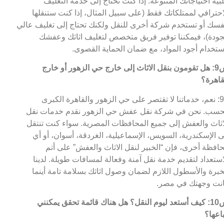
لبية احتياجاتك المتنوعة. إذا كنت تحتاج إلى خدمة التغليف
احترافي لممتلكاتك فقط (على سبيل المثال، إذا كنت ستنقلها
فسك أو تستخدم شركة أخرى للنقل ولكنك تحتاج إلى تغليف عالي
جودة)، فيمكننا توفير فريق متخصص لتغليف اثاثك وعفشك
ستخدام أجود المواد، مع ضمان الحماية القصوى.
س9: هل تقومون بنقل الاثاث إلى خارج حي الزهور أو خارج
قاهرة؟
ج9: نعم، خدماتنا لا تقتصر على حي الزهور والقاهرة الكبرى
سب. نحن في شركة نقل عفش حي الزهور نقدم خدمات نقل
اثاث والعفش إلى جميع المحافظات المصرية. سواء كنت تنتقل
ى الإسكندرية، السويس، الإسماعيلية، الغردقة، أسوان، أو أي
افظة أخرى، فإن “الخبير لنقل الاثاث والعفش” على أتم
استعداد لتقديم خدمة نقل آمنة وفعالة لمسافات طويلة. لدينا
خبرة والأسطول اللازم لضمان وصول اثاثك بسلامة تامة أينما
نت وجهتك في مصر.
س10: كيف أستعد ليوم النقل؟ هل هناك قائمة تحقق يمكنني
باعها؟