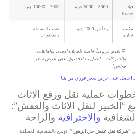
7000 – 10000 جنيه
3000 – 5000 جنيه
فيلا
صغيرة
حسب المساحة
يبدأ من 2000 جنيه
مكتب
والمحتويات
تجاري
نقدم عروضاً خاصة للعملاء الجدد، والعائلات،
💬
والشركات – اتصل بنا للحصول على عرض سعر
مجاني!
احصل على عرض سعر فوري من هنا

خطوات عملية نقل ورفع الاثا
مع “الخبير لنقل الاثاث والعفش”
والراحة
والاحترافية
الشفافي
، نؤمن بالشفافية المطلقة
“شركة نقل عفش حي الزهور “
ف