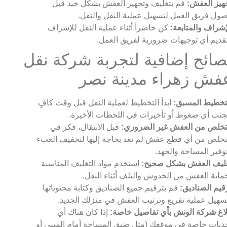
هيز العفش:
قم بتغليف وتجهيز العفش بشكل جيد قبل
ول فريق العمل لتسهيل عملية النقل والنقل.
إشراف والمتابعة:
كن حاضراً أثناء عملية النقل للإشراف
قديم أي توجيهات ضرورية لفريق العمل.
صائح إضافية لتجربة شركة نقل
فش زهراء مدينة نصر
تخطيط المسبق:
ابدأ التخطيط لعملية النقل قبل وقت كافٍ
جنب أي ضغوط أو تأخيرات في اللحظات الأخيرة.
تخلص من العفش غير الضروري:
قبل الانتقال، فكر في
تخلص من أي قطع عفش لم تعد بحاجة إليها لتخفيف العبء
وفير المساحة والجهد.
ليف العفش بشكل صحيح:
استخدم مواد التغليف المناسبة
ماية العفش من الخدوش والتلف أثناء النقل.
قيم الصناديق:
قم بترقيم جميع الصناديق وكتابة محتوياتها
سهيل عملية تفريغ وترتيب العفش في منزلك الجديد.
لاغ شركة الونش بأي تفاصيل خاصة:
إذا كان هناك أي
ديات خاصة في موقعك (مثل ضيق المساحة أمام المبنى أو