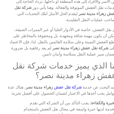
 الأسر والأفراد إلى هذه المنطقة أو داخلها، تزداد الحاجة إلى
مات نقل العفش الموثوقة والفعالة. وهنا يأتي دور
شركة نقل
ش زهراء مدينة نصر
ليقدم الحل الأمثل لتلك التحديات التي
احب عمليات النقل التقليدية.
 نقل العفش، خاصة في الأدوار العليا أو عبر الممرات الضيقة،
كن أن يكون مهمة شاقة ومجهدة، بل ومحفوفة بالمخاطر على
ع العفش الثمينة وعلى سلامة القائمين بالنقل. لذا، فإن الاعتماد
لى
شركة نقل عفش زهراء مدينة نصر
لم يعد رفاهية بل ضرورة
مان سير عملية النقل بسلاسة وأمان تامين.
ا الذي يميز خدمات شركة نقل
فش زهراء مدينة نصر؟
د البحث عن خدمة
شركة نقل عفش
زهراء مدينة نصر
، هناك عدة
امل يجب أخذها في الاعتبار لضمان الحصول على أفضل تجربة:
خبرة والكفاءة:
يجب التأكد من أن الشركة التي تقدم
خدمة لديها خبرة واسعة في مجال نقل العفش باستخدام