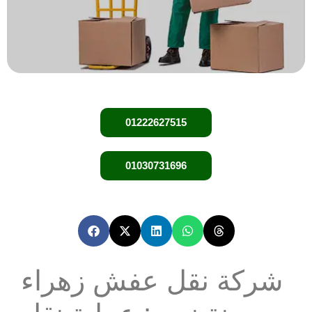
01222627515
01030731696
شركة نقل عفش زهراء