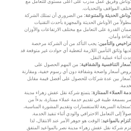
أوناش وفريق عمل مدرب على أعلى مستوى للتعامل مع
تلف المواقف والتحديات.
أوناش الحديثة والمتنوعة:
من الضروري أن تمتلك الشركة
طولاً من الأوناش الحديثة والمجهزة بأحدث التقنيات
مان القدرة على التعامل مع مختلف الارتفاعات والأوزان
فاءة وأمان.
تراخيص والتأمين:
يجب التأكد من أن الشركة مرخصة
ديها وثائق التأمين اللازمة لتغطية أي حوادث غير متوقعة قد
دث أثناء عملية النقل.
أسعار التنافسية والشفافية:
من المهم الحصول على
وض أسعار واضحة وشفافة دون أي رسوم خفية، ومقارنة
أسعار بين عدة شركات للحصول على أفضل قيمة مقابل
خدمة.
مة العملاء الممتازة:
يتمتع شركة نقل عفش زهراء مدينة
ر بسمعة طيبة في تقديم خدمة عملاء ممتازة، بدءاً من
استجابة السريعة للاستفسارات وتقديم المشورة المناسبة،
ولاً إلى التعامل الاحترافي والودي أثناء تنفيذ الخدمة.
التزام بالمواعيد:
الوقت هو جوهر الأمر عند الانتقال، لذا
تزم شركة نقل عفش زهراء مدينة نصر بالمواعيد المتفق