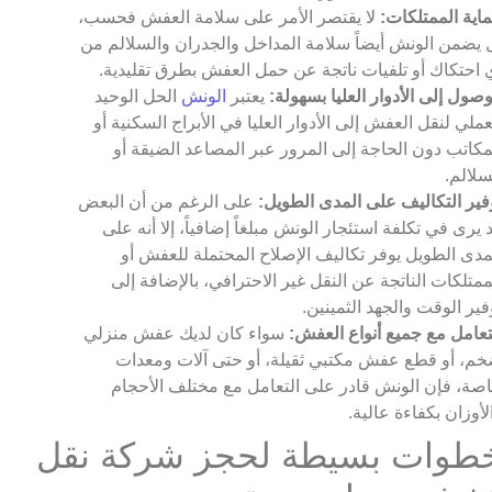
اية الممتلكات:
لا يقتصر الأمر على سلامة العفش فحسب،
 يضمن الونش أيضاً سلامة المداخل والجدران والسلالم من
 احتكاك أو تلفيات ناتجة عن حمل العفش بطرق تقليدية.
وصول إلى الأدوار العليا بسهولة:
يعتبر
الونش
الحل الوحيد
عملي لنقل العفش إلى الأدوار العليا في الأبراج السكنية أو
مكاتب دون الحاجة إلى المرور عبر المصاعد الضيقة أو
سلالم.
فير التكاليف على المدى الطويل:
على الرغم من أن البعض
 يرى في تكلفة استئجار الونش مبلغاً إضافياً، إلا أنه على
مدى الطويل يوفر تكاليف الإصلاح المحتملة للعفش أو
ممتلكات الناتجة عن النقل غير الاحترافي، بالإضافة إلى
فير الوقت والجهد الثمينين.
تعامل مع جميع أنواع العفش:
سواء كان لديك عفش منزلي
م، أو قطع عفش مكتبي ثقيلة، أو حتى آلات ومعدات
صة، فإن الونش قادر على التعامل مع مختلف الأحجام
لأوزان بكفاءة عالية.
طوات بسيطة لحجز شركة نقل