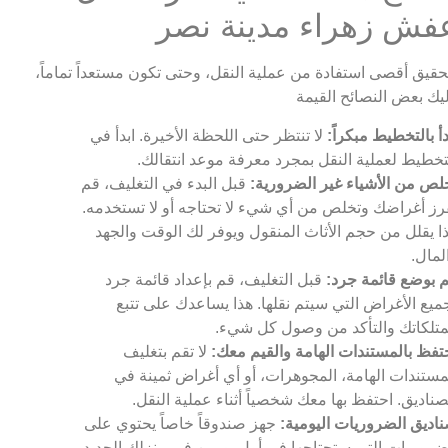
فش زهراء مدينة نصر
حقيق أقصى استفادة من عملية النقل، وحتى تكون مستعداً تماماً،
دأ بالتخطيط مبكراً:
لا تنتظر حتى اللحظة الأخيرة. ابدأ في
تخطيط لعملية النقل بمجرد معرفة موعد انتقالك.
لص من الأشياء غير الضرورية:
قبل البدء في التغليف، قم
رز أغراضك وتخلص من أي شيء لا تحتاجه أو لا تستخدمه.
ا يقلل من حجم الأثاث المنقول ويوفر لك الوقت والجهد
لمال.
 بوضع قائمة جرد:
قبل التغليف، قم بإعداد قائمة جرد
ميع الأغراض التي سيتم نقلها. هذا يساعدك على تتبع
تلكاتك والتأكد من وصول كل شيء.
تفظ بالمستندات الهامة والقيم معك:
لا تقم بتغليف
مستندات الهامة، المجوهرات، أو أي أغراض ثمينة في
صناديق. احتفظ بها معك شخصياً أثناء عملية النقل.
اديق الضروريات اليومية:
جهز صندوقاً خاصاً يحتوي على
ضروريات التي ستحتاجها في أول يومين في منزلك الجديد،