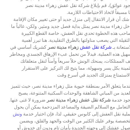
ود عوائق)، قم بإبلاغ شركة نقل عفش زهراء مدينة نصر
ا مسبقاً لاتخاذ الاحتياطات اللازمة.
 شك أن قرار الانتقال إلى منزل جديد أو حتى تغيير مكان الإقامة
خل زهراء مدينة نصر يمثل بداية فصل جديد ومثير. ولكن، غالباً ما
احب هذه الخطوة تحدي نقل العفش، خاصة القطع الكبيرة
لثقيلة التي يصعب مناولتها بالطرق التقليدية. هنا تبرز أهمية
استعانة بـ
شركة نقل عفش
زهراء مدينة نصر
كشريك أساسي في
هيل هذه العملية. فبدلاً من تحمل عبء الإرهاق الجسدي ومخاطر
ف الممتلكات، يمنحك الونش حلاً سريعاً وآمناً لنقل متعلقاتك
ثمينة بكل يسر وسهولة، مما يتيح لك التركيز على الاستقرار
لاستمتاع بمنزلك الجديد في أسرع وقت
دما يتعلق الأمر بمنطقة حيوية مثل زهراء مدينة نصر، حيث تتميز
لعديد من المباني الشاهقة والوحدات السكنية المتنوعة، يصبح
ود خدمة
شركة نقل عفش زهراء مدينة نصر
ضرورة لا غنى عنها.
لتعامل مع السلالم الضيقة والمصاعد المزدحمة يمكن أن يحول
لية نقل العفش إلى كابوس حقيقي. لذا، فإن اختيار خدمة
ونش
خصصة يوفر عليك الكثير من الوقت والجهد والقلق، ويضمن
ول عفشك إلى وجهته الجديدة بأمان تام ودون أي خدوش أو