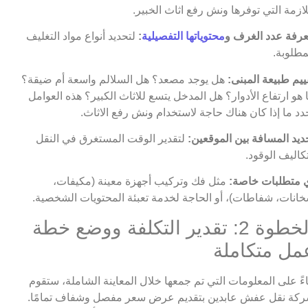
لازمة التي توفرها ونش رفع اثاث الخبير.
رفة عدد الغرف و
محتوياتها التفصيلية
:
لتحديد أنواع مواد التغليف
مطلوبة.
ييم طبيعة المبنى:
هل يوجد مصعد؟ هل السلالم واسعة أم ضيقة؟
 هو ارتفاع الأدوار؟ هل المدخل يتسع للاثاث الكبير؟ هذه العوامل
دد ما إذا كان هناك حاجة لاستخدام ونش رفع الاثاث.
ديد المسافة بين الموقعين:
لتقدير الوقت المستغرق في النقل
كاليف الوقود.
 متطلبات خاصة:
مثل فك وتركيب أجهزة معينة (مكيفات،
انات، شفاطات)، أو الحاجة لخدمة تعبئة المحتويات الشخصية.
الخطوة 2: تقدير التكلفة ووضع خطة
مل متكاملة
اءً على المعلومات التي تم جمعها خلال المعاينة الشاملة، ستقوم
كة نقل عفش عابدين بتقديم عرض سعر مفصل وشفاف تمامًا.