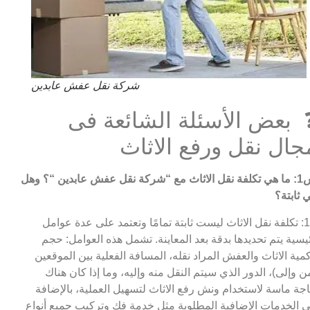
شركة نقل عفش عابدين
 بعض الأسئلة الشائعة فى
جال نقل ورفع الاثاث
ث مع “شركة نقل عفش عابدين
“؟ وهل
 ثابتة؟
ج1: تكلفة نقل الاثاث ليست ثابتة تمامًا وتعتمد على عدة عوامل
يسية يتم تحديدها بدقة بعد المعاينة. تشمل هذه العوامل: حجم
مية الاثاث والعفش المراد نقله، المسافة الفعلية بين الموقعين
ن وإلى)، الدور الذي سيتم النقل منه وإليه، وما إذا كان هناك
جة ماسة لاستخدام ونش رفع الاثاث لتسهيل العملية، بالإضافة
ى الخدمات الإضافية المطلوبة مثل خدمة فك وتركيب جميع أنواع