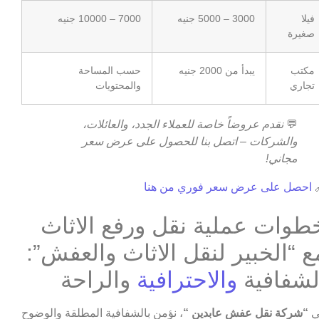
7000 – 10000 جنيه
3000 – 5000 جنيه
فيلا
صغيرة
حسب المساحة
يبدأ من 2000 جنيه
مكتب
والمحتويات
تجاري
نقدم عروضاً خاصة للعملاء الجدد، والعائلات،
💬
والشركات – اتصل بنا للحصول على عرض سعر
مجاني!
احصل على عرض سعر فوري من هنا

خطوات عملية نقل ورفع الاثا
مع “الخبير لنقل الاثاث والعفش”
والراحة
والاحترافية
الشفافي
، نؤمن بالشفافية المطلقة والوضوح
“شركة نقل عفش عابدين “
ف