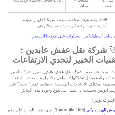
للأثاث الفاخر والأجهزة الإلكترونية
مكيفات –
سيارات
مبطنة
مغلقة
جميع سياراتنا مغلقة، مبطنة من الداخل، ومزودة
🚛
بأحزمة تثبيت وقضبان حديدية لمنع الانزلاق.
شاهد أسطولنا من السيارات على موقعنا الرسمي

شركة نقل عفش عابدين :

تقنيات الخبير لتحدي الارتفاعا
، تبرز شركة الخبير
شركة نقل عفش عابدين
عند البحث عن خد
كشركة رائدة بفضل امتلاكها لأسطول متكامل من معدات الر
المصممة لمختلف الاحتياجات الهندسية. لا يقتصر تميز “الخبير” ع
توفير الونش فحسب، بل يتمثل في تنوع وجودة هذه الأونا
فالشركة توفر
الذي يتميز بالقدرة على رفع
(Hydraulic Lifts)
الونش الهيدرولي