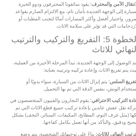
انتقال الآمن والمحترف:
يقود سائقونا المحترفون وذوو الخبرة
سيارة إلى الوجهة الجديدة بأمان تام، مع الالتزام الصارم بقواعد
مرور، واختيار أفضل وأكثر المسارات أمانًا لتجنب المطبات أو
ازدحامات التي قد تؤثر على سلامة الاثاث.
الخطوة 5: التفريغ والتركيب والترتيب
لنهائي للاثاث
د الوصول إلى الوجهة الجديدة، تبدأ المرحلة الأخيرة من العملية،
ث يتم تفريغ الاثاث وإعادة تركيبه وترتيبه بعناية:
تفريغ السلس:
يتم إنزال الاثاث من السيارة، سواء يدويًا أو
ستخدام الونش، بنفس الدقة التي تم بها التحميل.
ادة التركيب الاحترافي:
يقوم النجارون والفنيون المتخصصون في
كة نقل عفش عابدين بإعادة تركيب جميع قطع الاثاث التي تم
ها (مثل غرف النوم، المطابخ، المكيفات، الستائر، النجف) بشكل
يح ودقيق، والتأكد من أنها تعمل بكامل كفاءتها.
ترتيب النهائي للاثاث:
بناءً على توجيهاتك الشخصية، يتم وضع