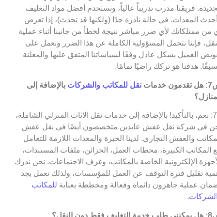
جديدة. فريقنا مدرب تدريباً عالياً، ونستخدم أفضل مواد التغليف
حدث المعدات. في حالة نادرة جدًا (ولكنها قد تحدث)، إذا تعرض
 من ممتلكاتك لأي ضرر مباشر نتيجة لخطأ من جانبنا أثناء عملية
نقل، فإننا نتحمل المسؤولية الكاملة عن هذا الضرر ونعمل على
ويض العميل بشكل عادل وفقًا لسياساتنا المتفق عليها والمعلنة
بقًا. هدفنا هو تركك راضيًا تمامًا.
مون خدمات
نقل للمكاتب والشركات
بالإضافة إلى
منازل؟
ج7: نعم، بالتأكيد! بالإضافة إلى خدمات نقل الاثاث المنزلي الشاملة،
ن في شركة نقل عفش عابدين متخصصون أيضًا في نقل عفش
مكاتب والعفش التجاري. لدينا الخبرة والمعدات اللازمة للتعامل
 المكاتب الكبيرة، محطات العمل، الخزائن، ملفات المستندات،
أجهزة الإلكترونية الخاصة بالمكاتب، وغرف الاجتماعات. نحن ندرك
مية تقليل فترة التوقف عن العمل للمؤسسات، ولذلك نعمل بجد
مان عملية جاهزون دائماة وفعالة ومخططة بعناية
للمكاتب
لشركات
.
التغليف فقط دون النقل؟