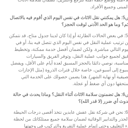
لمبنى وجميع الأفراد.
س5: هل يمكنني نقل الاثاث في نفس اليوم الذي أقوم فيه بالاتصال
م؟ وما هو الحد الأدنى لوقت الحجز؟
ج5: في بعض الحالات الطارئة أو إذا كان لدينا جدول متاح، قد نتمكن
 ترتيب عملية النقل في نفس اليوم الذي تتصل فيه بنا، أو في
يوم التالي مباشرة. ولكن لضمان أفضل خدمة ممكنة، وتخطيط
يق لجميع جوانب عملية النقل، وتوفر الفريق والسيارات
مناسبة، نوصي دائمًا بالحجز المسبق لعدة أيام على الأقل، ويفضل
بوع إلى أسبوعين، خاصة خلال فترات الذروة (مثل الإجازات
صيفية أو نهاية الشهر). هذا يضمن حصولك على الخدمة التي
تحقها دون أي ضغط أو عجلة.
س6: هل تضمنون سلامة الاثاث أثناء النقل؟ وماذا يحدث في حالة
وث أي ضرر (لا قدر الله)؟
ج6: نحن في شركة نقل عفش عابدين نتخذ أقصى درجات الحيطة
لحذر والتدابير الوقائية لضمان سلامة جميع ممتلكاتك من لحظة
ء التغليف وحتى إتمام عملية التفريغ والتركيب في وجهتها