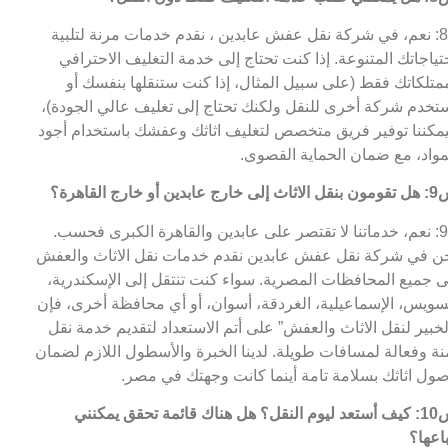
ج8: نعم، في شركة نقل عفش عابدين ، نقدم خدمات مرنة لتلبية
تياجاتك المتنوعة. إذا كنت تحتاج إلى خدمة التغليف الاحترافي
متلكاتك فقط (على سبيل المثال، إذا كنت ستنقلها بنفسك أو
تخدم شركة أخرى للنقل ولكنك تحتاج إلى تغليف عالي الجودة)،
مكننا توفير فريق متخصص لتغليف اثاثك وعفشك باستخدام أجود
مواد، مع ضمان الحماية القصوى.
 خارج عابدين أو خارج القاهرة؟
ج9: نعم، خدماتنا لا تقتصر على عابدين والقاهرة الكبرى فحسب.
ن في شركة نقل عفش عابدين نقدم خدمات نقل الاثاث والعفش
ى جميع المحافظات المصرية. سواء كنت تنتقل إلى الإسكندرية،
سويس، الإسماعيلية، الغردقة، أسوان، أو أي محافظة أخرى، فإن
لخبير لنقل الاثاث والعفش” على أتم الاستعداد لتقديم خدمة نقل
نة وفعالة لمسافات طويلة. لدينا الخبرة والأسطول اللازم لضمان
ول اثاثك بسلامة تامة أينما كانت وجهتك في مصر.
س10: كيف أستعد ليوم النقل؟ هل هناك قائمة تحقق يمكنني
باعها؟