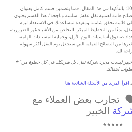
ج10: بالتأكيد! في هذا المقال، قمنا بتضمين قسم كامل بعنوان
“نصائح هامة لعملية نقل عفش سلسة وناجحة”. هذا القسم يحت
على قائمة تحقق شاملة ومفيدة لمساعدتك في الاستعداد لي
النقل، بدءًا من التخطيط المبكر، التخلص من الأشياء غير الضروري
إعداد صندوق أساسيات اليوم الأول، وحماية المستندات الهام
وغيرها من النصائح العملية التي ستجعل يوم النقل أكثر سهو
وراحة ل
📌
“الخبير ليست مجرد شركة نقل، بل شريكك في كل خطوة من
خطوات انتقا
اقرأ المزيد من الأسئلة الشائعة هنا

🗣️ تجارب بعض العملاء م
الخبير
شرك
★★★★★