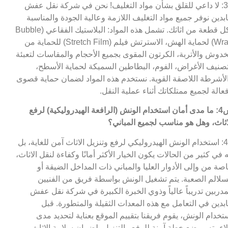
ج3: لا داعي للقلق بشأن مواد التغليف! نحن في شركة نقل عفش
بدين نوفر جميع مواد التغليف اللازمة وعالية الجودة والمناسبة
لكل قطعة من اثاثك. تشمل هذه المواد: البلاستيك الفقاعي (Bubble
Wrap) لحماية الهش، الاسترتش فيلم (Stretch Film) للحماية من
خدوش والأتربة، الكرتون المقوى بجميع الأحجام والمقاسات لتعبئة
صنيف الأغراض، الفوم، البطاطين السميكة لحماية الأسطح،
لأشرطة اللاصقة القوية. نستخدم هذه المواد لضمان حماية قصوى
عالة لجميع ممتلكاتك أثناء عملية النقل.
س4: ما مدى أمان استخدام الونش (الرافعة الهيدروليكية) لرفع
اثاث، وهل هو مناسب لجميع المباني؟
ج4: استخدام الونش الهيدروليكي لرفع وتنزيل الاثاث آمن للغاية، بل
ه في كثير من الحالات يكون الخيار الأكثر أمانًا وكفاءة لنقل الاثاث،
صة من وإلى الأدوار العليا والمباني ذات المداخل الضيقة أو
سلالم الصعبة. يتم تشغيل الونش بواسطة فريق من الفنيين
مدربين تدريباً عالياً وذوي الخبرة الكبيرة في شركة نقل عفش
بدين في التعامل مع هذه المعدات الثقيلة والمتطورة. قبل
تخدام الونش، يقوم فريقنا بتقييم الموقع بعناية لتحديد مدى
اءمته ووضع خطة آمنة للرفع والتنزيل، لضمان سلامة الاثاث