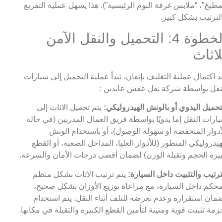
مطبخ”، “ملابس غرفة النوم الرئيسية”). هذا يسهل عملية التفريغ
لترتيب بشكل كبير.
الخطوة 4: التحميل والنقل الآمن
لاثاث
د اكتمال عملية التغليف بإتقان، تبدأ عملية التحميل إلى سيارات
نقل بواسطة شركة نقل عفش عابدين :
تحميل اليدوي أو بالونش الهيدروليكي:
يتم تحميل الاثاث إلى
ارات النقل إما يدويًا بواسطة فريق العمال المدربين (في حالة
أدوار المنخفضة أو سهولة الوصول)، أو باستخدام الونش
هيدروليكي المتطور (للأدوار العليا، المداخل الصعبة، أو القطع
يرة الحجم وثقيلة الوزن) لضمان أقصى درجات الأمان والسرعة.
ترتيب والتثبيت داخل السيارة:
يتم ترتيب الاثاث بشكل منظم
حكم داخل السيارة، مع مراعاة توزيع الأوزان بشكل صحيح،
مان استقراره وعدم تعرضه للتلف أثناء النقل. يتم استخدام
زمة تثبيت قوية ومتينة لتأمين القطع الكبيرة والثقيلة في مكانها.