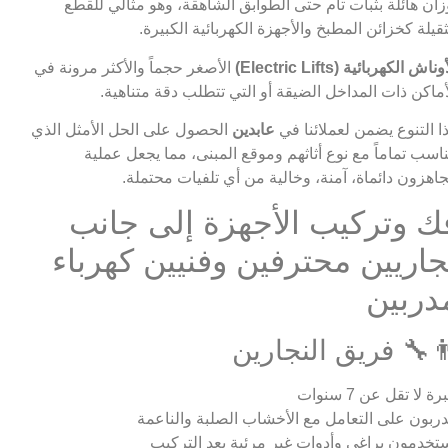
زان هائلة بثبات تام حتى الطوابق الشاهقة، وهو مثالي للقطع
ثقيلة كخزائن المطبخ والأجهزة الكهربائية الكبيرة.
وناش الكهربائية (Electric Lifts)
الأصغر حجماً والأكثر مرونة في
أماكن ذات المداخل الضيقة أو التي تتطلب دقة متناهية.
ا التنوع يضمن لعملائنا في
عابدين
الحصول على الحل الأمثل الذي
ناسب تماماً مع نوع أثاثهم وموقع المبنى، مما يجعل عملية
جاهزون دائماة، آمنة، وخالية من أي تلفيات محتملة.
ك وتركيب الأجهزة إلى جانب
جاريين محترفين وفنيين كهرباء
دربين
‍🔧 فريق النجارين
ة لا تقل عن 7 سنوات
ربون على التعامل مع الأخشاب الصلبة والناعمة
تخدمون براغي وأدوات غير مرئية بعد التركيب