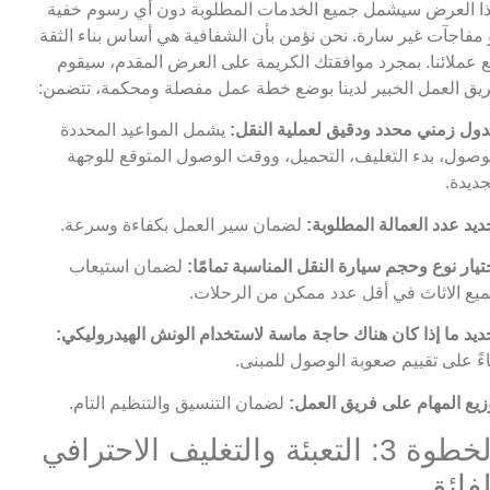
ا العرض سيشمل جميع الخدمات المطلوبة دون أي رسوم خفية
 مفاجآت غير سارة. نحن نؤمن بأن الشفافية هي أساس بناء الثقة
 عملائنا. بمجرد موافقتك الكريمة على العرض المقدم، سيقوم
يق العمل الخبير لدينا بوضع خطة عمل مفصلة ومحكمة، تتضمن:
ول زمني محدد ودقيق لعملية النقل:
يشمل المواعيد المحددة
وصول، بدء التغليف، التحميل، ووقت الوصول المتوقع للوجهة
جديدة.
ديد عدد العمالة المطلوبة:
لضمان سير العمل بكفاءة وسرعة.
تيار نوع وحجم سيارة النقل المناسبة تمامًا:
لضمان استيعاب
يع الاثاث في أقل عدد ممكن من الرحلات.
ديد ما إذا كان هناك حاجة ماسة لاستخدام الونش الهيدروليكي:
اءً على تقييم صعوبة الوصول للمبنى.
زيع المهام على فريق العمل:
لضمان التنسيق والتنظيم التام.
الخطوة 3: التعبئة والتغليف الاحترافي
لفائق