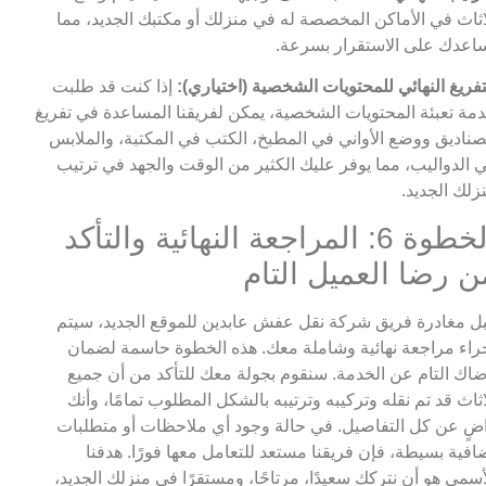
اثاث في الأماكن المخصصة له في منزلك أو مكتبك الجديد، مما
اعدك على الاستقرار بسرعة.
تفريغ النهائي للمحتويات الشخصية (اختياري):
إذا كنت قد طلبت
مة تعبئة المحتويات الشخصية، يمكن لفريقنا المساعدة في تفريغ
صناديق ووضع الأواني في المطبخ، الكتب في المكتبة، والملابس
 الدواليب، مما يوفر عليك الكثير من الوقت والجهد في ترتيب
زلك الجديد.
الخطوة 6: المراجعة النهائية والتأكد
ن رضا العميل التام
ل مغادرة فريق شركة نقل عفش عابدين للموقع الجديد، سيتم
راء مراجعة نهائية وشاملة معك. هذه الخطوة حاسمة لضمان
اك التام عن الخدمة. سنقوم بجولة معك للتأكد من أن جميع
اثاث قد تم نقله وتركيبه وترتيبه بالشكل المطلوب تمامًا، وأنك
ضٍ عن كل التفاصيل. في حالة وجود أي ملاحظات أو متطلبات
افية بسيطة، فإن فريقنا مستعد للتعامل معها فورًا. هدفنا
أسمى هو أن نتركك سعيدًا، مرتاحًا، ومستقرًا في منزلك الجديد،