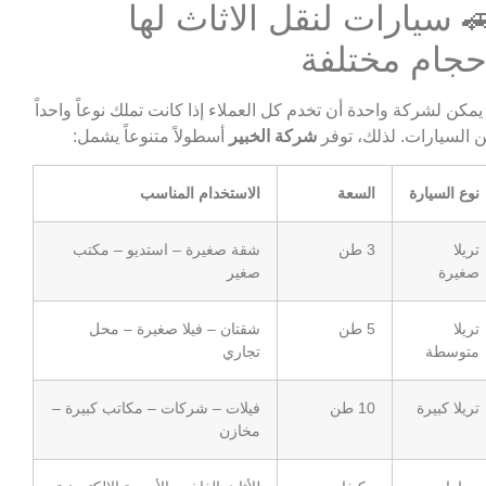
 سيارات لنقل الاثاث لها
حجام مختلفة
 يمكن لشركة واحدة أن تخدم كل العملاء إذا كانت تملك نوعاً واحداً
 السيارات. لذلك، توفر
شركة الخبير
أسطولاً متنوعاً يشمل:
نوع السيارة
السعة
الاستخدام المناسب
تريلا
3 طن
شقة صغيرة – استديو – مكتب
صغيرة
صغير
تريلا
5 طن
شقتان – فيلا صغيرة – محل
متوسطة
تجاري
تريلا كبيرة
10 طن
فيلات – شركات – مكاتب كبيرة –
مخازن