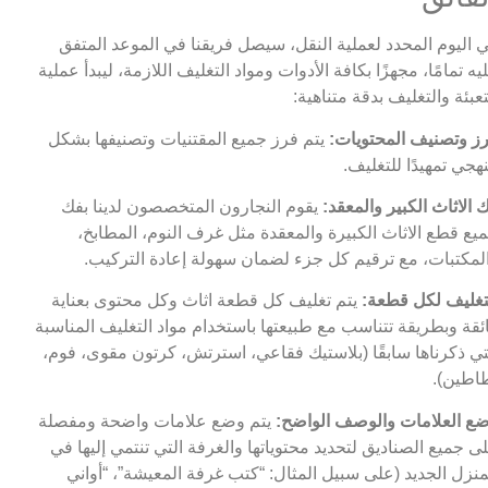
 اليوم المحدد لعملية النقل، سيصل فريقنا في الموعد المتفق
يه تمامًا، مجهزًا بكافة الأدوات ومواد التغليف اللازمة، ليبدأ عملية
تعبئة والتغليف بدقة متناهية:
ز وتصنيف المحتويات:
يتم فرز جميع المقتنيات وتصنيفها بشكل
هجي تمهيدًا للتغليف.
 الاثاث الكبير والمعقد:
يقوم النجارون المتخصصون لدينا بفك
يع قطع الاثاث الكبيرة والمعقدة مثل غرف النوم، المطابخ،
لمكتبات، مع ترقيم كل جزء لضمان سهولة إعادة التركيب.
تغليف لكل قطعة:
يتم تغليف كل قطعة اثاث وكل محتوى بعناية
ئقة وبطريقة تتناسب مع طبيعتها باستخدام مواد التغليف المناسبة
تي ذكرناها سابقًا (بلاستيك فقاعي، استرتش، كرتون مقوى، فوم،
اطين).
ع العلامات والوصف الواضح:
يتم وضع علامات واضحة ومفصلة
ى جميع الصناديق لتحديد محتوياتها والغرفة التي تنتمي إليها في
منزل الجديد (على سبيل المثال: “كتب غرفة المعيشة”، “أواني