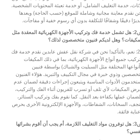
اثاث، خدمة التغليف الشامل، أو خدمة تعبئة المحتويات الشخصية.
ن نقدم معاينة مجانية وشاملة للموقع (حسب الحاجة) وبعدها
ديرًا دقيقًا وشفافًا للتكلفة بدون أي رسوم خفية أو مفاجآت.
س2: هل تشمل خدمة فك وتركيب الأجهزة الكهربائية المعقدة مثل
مكيفات؟ وهل لديكم فنيون متخصصون لذلك؟
ج2: نعم، بالتأكيد! نحن في شركة نقل عفش عابدين نقدم خدمة فك
ركيب جميع أنواع الأجهزة الكهربائية، بما في ذلك المكيفات
أنواعها المختلفة مثل السبليت والشباك) بواسطة فنيين
خصصين وذوي خبرة في مجال التكييف والتبريد. هؤلاء الفنيون
تخدمون الأدوات المناسبة ويتبعون إجراءات دقيقة لضمان عدم
رض المكيفات لأي تلف أو تسرب للفريون أثناء الفك والتركيب،
ضمان عملها بكفاءة بعد النقل. كما نقوم بفك وتركيب الستائر،
نجف، السخانات، الشفاطات، والأجهزة الإلكترونية الأخرى بحرص
ناية فائقة.
س3: هل توفرون مواد التغليف اللازمة، أم يجب أن أقوم بشرائها
فسي؟