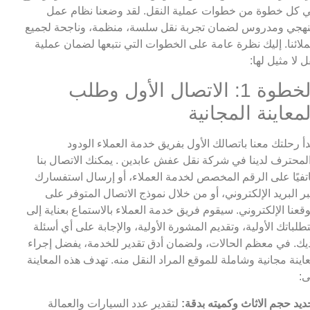
 كل خطوة من خطوات عملية النقل. لقد وضعنا نظام عمل
هجي ومدروس لضمان تجربة نقل سلسة، منظمة، وناجحة لجميع
لائنا. إليك نظرة عامة على الخطوات التي نتبعها لضمان عملية
ل لا مثيل لها:
الخطوة 1: الاتصال الأول وطلب
لمعاينة المجانية
دأ رحلتك معنا باتصالك الأول بفريق خدمة العملاء الودود
لمحترف لدينا في شركة نقل عفش عابدين . يمكنك الاتصال بنا
تفيًا على الرقم المخصص لخدمة العملاء، أو إرسال استفسارك
ر البريد الإلكتروني، أو من خلال نموذج الاتصال المتوفر على
قعنا الإلكتروني. سيقوم فريق خدمة العملاء بالاستماع بعناية إلى
طلباتك الأولية، وتقديم المشورة الأولية، والإجابة على أي أسئلة
يك. في معظم الحالات، ولضمان أدق تقدير للخدمة، يفضل إجراء
اينة مجانية وشاملة للموقع المراد النقل منه. تهدف هذه المعاينة
ى:
ديد حجم الاثاث وكميته بدقة:
لتقدير عدد السيارات والعمالة