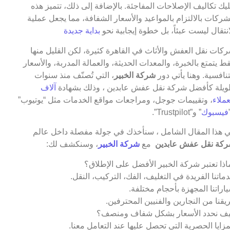
يك تكاليف الإصلاحات المفاجئة. بالإضافة إلى ذلك، تتميز هذه
شركات بالالتزام بالمواعيد والأسعار الشفافة، مما يجعل عملية
انتقال ليست عبئاً، بل خطوة إيجابية نحو
بداية جديدة
كات نقل العفش والأثاث في القاهرة كثيرة، لكن القليل منها
ط يتمتع بالخبرة، والمعدات الحديثة، والعمالة المدربة، والأسعار
تنافسية. وهنا يأتي دور
شركة الخبير
، التي تُصنّف منذ سنوات
يلة كأفضل شركة نقل عفش عابدين ، وذلك بشهادة
آلاف
عملاء
، وتقييمات جوجل، ومراجعات مواقع الخدمات مثل “يوتيوب”
فيسبوك
” و”Trustpilot”.
 هذا المقال الشامل ، سنأخذك في جولة مفصلة داخل عالم
كة نقل عفش عابدين
مع
شركة الخبير
، وسنكشف لك:
اذا تعتبر شركة الخبير الأفضل على الإطلاق؟
ماتنا الفريدة في التغليف، الفك، التركيب، النقل.
اراتنا المجهزة بأحجام مختلفة.
يقنا من النجارين والفنيين المحترفين.
ف نحدد الأسعار بشكل شفاف ومنصف؟
مزايا الحصرية التي تحصل عليها عند التعامل معنا.