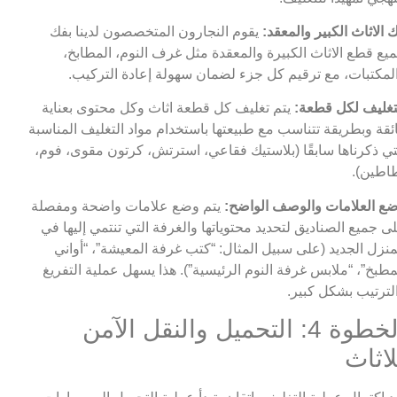
 الاثاث الكبير والمعقد:
يقوم النجارون المتخصصون لدينا بفك
يع قطع الاثاث الكبيرة والمعقدة مثل غرف النوم، المطابخ،
لمكتبات، مع ترقيم كل جزء لضمان سهولة إعادة التركيب.
تغليف لكل قطعة:
يتم تغليف كل قطعة اثاث وكل محتوى بعناية
ئقة وبطريقة تتناسب مع طبيعتها باستخدام مواد التغليف المناسبة
تي ذكرناها سابقًا (بلاستيك فقاعي، استرتش، كرتون مقوى، فوم،
اطين).
ع العلامات والوصف الواضح:
يتم وضع علامات واضحة ومفصلة
ى جميع الصناديق لتحديد محتوياتها والغرفة التي تنتمي إليها في
منزل الجديد (على سبيل المثال: “كتب غرفة المعيشة”، “أواني
مطبخ”، “ملابس غرفة النوم الرئيسية”). هذا يسهل عملية التفريغ
لترتيب بشكل كبير.
الخطوة 4: التحميل والنقل الآمن
لاثاث