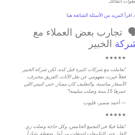
خطوات انتقا
اقرأ المزيد من الأسئلة الشائعة هنا

🗣️ تجارب بعض العملاء م
الخبير
شرك
★★★★★
“تعاملت مع شركات كثيرة قبل كده، لكن شركة الخبير
فعلاً غيرت مفهومي عن نقل الأثاث. الفريق محترف،
الأسعار مناسبة، والتغليف كان ممتاز. حتى كنبتي اللي
عمرها 15 سنة وصلت سليمة!”
— أحمد سمير، قليوب
★★★★★
“نقلنا فيلا في التجمع الخامس، وكل حاجة وصلت زي
الفل. حتى التكييفات اشتغلت من أول ضغطة. شكراً