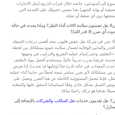
بوع إلى أسبوعين، خاصة خلال فترات الذروة (مثل الإجازات
صيفية أو نهاية الشهر). هذا يضمن حصولك على الخدمة التي
تحقها دون أي ضغط أو عجلة.
س6: هل تضمنون سلامة الاثاث أثناء النقل؟ وماذا يحدث في حالة
وث أي ضرر (لا قدر الله)؟
ج6: نحن في شركة نقل عفش قليوب نتخذ أقصى درجات الحيطة
لحذر والتدابير الوقائية لضمان سلامة جميع ممتلكاتك من لحظة
ء التغليف وحتى إتمام عملية التفريغ والتركيب في وجهتها
جديدة. فريقنا مدرب تدريباً عالياً، ونستخدم أفضل مواد التغليف
حدث المعدات. في حالة نادرة جدًا (ولكنها قد تحدث)، إذا تعرض
 من ممتلكاتك لأي ضرر مباشر نتيجة لخطأ من جانبنا أثناء عملية
نقل، فإننا نتحمل المسؤولية الكاملة عن هذا الضرر ونعمل على
ويض العميل بشكل عادل وفقًا لسياساتنا المتفق عليها والمعلنة
بقًا. هدفنا هو تركك راضيًا تمامًا.
مون خدمات
نقل للمكاتب والشركات
بالإضافة إلى
منازل؟