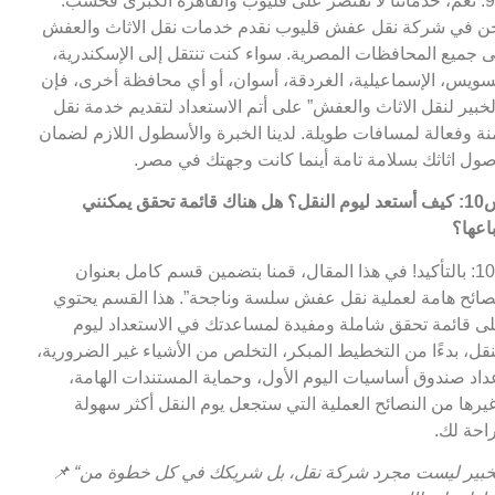
ج9: نعم، خدماتنا لا تقتصر على قليوب والقاهرة الكبرى فحسب.
ن في شركة نقل عفش قليوب نقدم خدمات نقل الاثاث والعفش
ى جميع المحافظات المصرية. سواء كنت تنتقل إلى الإسكندرية،
سويس، الإسماعيلية، الغردقة، أسوان، أو أي محافظة أخرى، فإن
لخبير لنقل الاثاث والعفش” على أتم الاستعداد لتقديم خدمة نقل
نة وفعالة لمسافات طويلة. لدينا الخبرة والأسطول اللازم لضمان
ول اثاثك بسلامة تامة أينما كانت وجهتك في مصر.
س10: كيف أستعد ليوم النقل؟ هل هناك قائمة تحقق يمكنني
باعها؟
ج10: بالتأكيد! في هذا المقال، قمنا بتضمين قسم كامل بعنوان
صائح هامة لعملية نقل عفش سلسة وناجحة”. هذا القسم يحتوي
ى قائمة تحقق شاملة ومفيدة لمساعدتك في الاستعداد ليوم
نقل، بدءًا من التخطيط المبكر، التخلص من الأشياء غير الضرورية،
داد صندوق أساسيات اليوم الأول، وحماية المستندات الهامة،
يرها من النصائح العملية التي ستجعل يوم النقل أكثر سهولة
احة لك.
“الخبير ليست مجرد شركة نقل، بل شريكك في كل خطوة من
📌