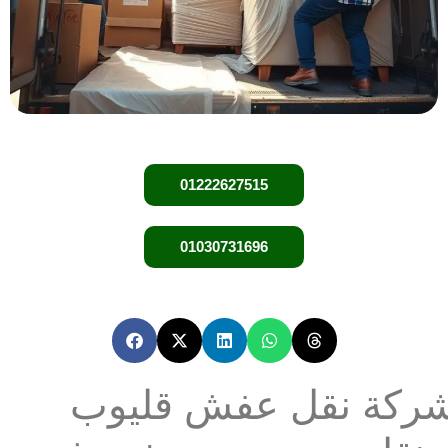
01222627515
01030731696
شركة نقل عفش قليوب