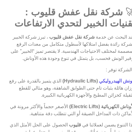
شركة نقل عفش قليوب :

تقنيات الخبير لتحدي الارتفاعا
، تبرز شركة الخبير
شركة نقل عفش قليوب
عند البحث عن خد
كشركة رائدة بفضل امتلاكها لأسطول متكامل من معدات الر
المصممة لمختلف الاحتياجات الهندسية. لا يقتصر تميز “الخبير” ع
توفير الونش فحسب، بل يتمثل في تنوع وجودة هذه الأونا
فالشركة توفر
الذي يتميز بالقدرة على رفع
(Hydraulic Lifts)
الونش الهيدرولي
أوزان هائلة بثبات تام حتى الطوابق الشاهقة، وهو مثالي للق
الثقيلة كخزائن المطبخ والأجهزة الكهربائية الكبير
الأصغر حجماً والأكثر مرونة في
الأوناش الكهربائية (Electric Lif
الأماكن ذات المداخل الضيقة أو التي تتطلب دقة متناهي
الحصول على الحل الأمثل الذي
قليوب
هذا التنوع يضمن لعملائنا 
يتناسب تماماً مع نوع أثاثهم وموقع المبنى، مما يجعل عمل