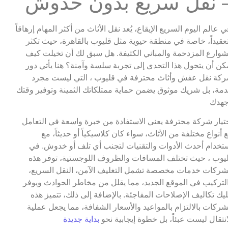
 نقل سريع بدون خدوش
ي عالم اليوم السريع الإيقاع، يُعد نقل الأثاث من أكثر المهام إرهاقاً
عقيداً، خاصة في منطقة حيوية مثل قليوب بالقاهرة، حيث تكثر
شوارع المزدحمة والمباني الكثيفة. هل سبق لك أن تخيلت كيف
كن أن يتحول هذا التحدي إلى تجربة سلسة وآمنة؟ هنا يأتي دور
كة نقل عفش وأثاث محترفة في قليوب ، التي ليست مجرد
مة، بل شريك موثوق يضمن حماية ممتلكاتك الثمينة وتوفير وقتك
هدك
تيار شركة محترفة يعني الاستفادة من خبرة واسعة في التعامل
 أنواع مختلفة من الأثاث، سواء كان كلاسيكياً أو حديثاً، مع
تخدام أحدث الأدوات والتقنيات لتجنب أي تلف أو خدوش. في
يوب ، حيث تختلف المسافات والظروف اللوجستية، توفر هذه
شركات خدمات مخصصة تشمل التغليف الآمن، النقل السريع،
لتركيب في الموقع الجديد، مما يقلل من مخاطر الحوادث ويوفر
يك تكاليف الإصلاحات المفاجئة. بالإضافة إلى ذلك، تتميز هذه
شركات بالالتزام بالمواعيد والأسعار الشفافة، مما يجعل عملية
انتقال ليست عبئاً، بل خطوة إيجابية نحو
بداية جديدة