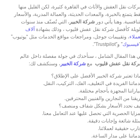
كات نقل العفش والأثاث في القاهرة كثيرة، لكن القليل منها
ط يتمتع بالخبرة، والمعدات الحديثة، والعمالة المدربة، والأسعار
تنافسية. وهنا يأتي دور
شركة الخبير
، التي تُصنّف منذ سنوات
يلة كأفضل شركة نقل عفش قليوب ، وذلك بشهادة
آلاف
عملاء
، وتقييمات جوجل، ومراجعات مواقع الخدمات مثل “يوتيوب”
فيسبوك
” و”Trustpilot”.
 هذا المقال الشامل ، سنأخذك في جولة مفصلة داخل عالم
كة نقل عفش قليوب
مع
شركة الخبير
، وسنكشف لك:
اذا تعتبر شركة الخبير الأفضل على الإطلاق؟
ماتنا الفريدة في التغليف، الفك، التركيب، النقل.
اراتنا المجهزة بأحجام مختلفة.
يقنا من النجارين والفنيين المحترفين.
ف نحدد الأسعار بشكل شفاف ومنصف؟
مزايا الحصرية التي تحصل عليها عند التعامل معنا.
ئلة شائعة وإجابات دقيقة.
ارب حقيقية لعملائنا.
ماتنا على مدار الساعة.