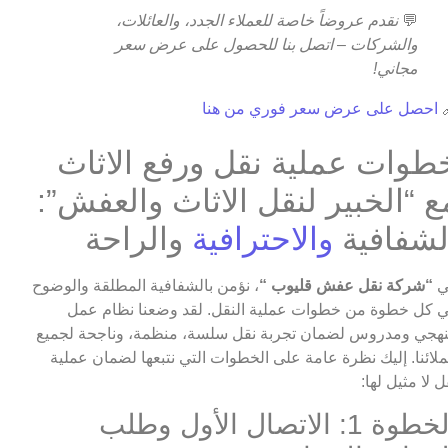
نقدم عروضاً خاصة للعملاء الجدد، والعائلات،
💬
والشركات – اتصل بنا للحصول على عرض سعر
مجاني!
احصل على عرض سعر فوري من هنا

خطوات عملية نقل ورفع الاثا
مع “الخبير لنقل الاثاث والعفش”
والراحة
والاحترافية
الشفافي
، نؤمن بالشفافية المطلقة والوضوح
“شركة نقل عفش قليوب “
ف
في كل خطوة من خطوات عملية النقل. لقد وضعنا نظام ع
منهجي ومدروس لضمان تجربة نقل سلسة، منظمة، وناجحة لجم
عملائنا. إليك نظرة عامة على الخطوات التي نتبعها لضمان عمل
نقل لا مثيل له
الخطوة 1: الاتصال الأول وطلب