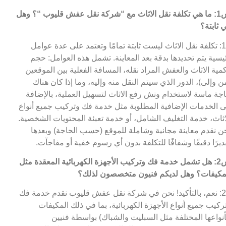
ث مع “شركة نقل عفش قليوب
“؟ وهل
 ثابتة؟
ج1: تكلفة نقل الاثاث ليست ثابتة تمامًا وتعتمد على عدة عوامل
يسية يتم تحديدها بدقة بعد المعاينة. تشمل هذه العوامل: حجم
مية الاثاث والعفش المراد نقله، المسافة الفعلية بين الموقعين
ن وإلى)، الدور الذي سيتم النقل منه وإليه، وما إذا كان هناك
جة ماسة لاستخدام ونش رفع الاثاث لتسهيل العملية، بالإضافة
ى الخدمات الإضافية المطلوبة مثل خدمة فك وتركيب جميع أنواع
اثاث، خدمة التغليف الشامل، أو خدمة تعبئة المحتويات الشخصية.
ن نقدم معاينة مجانية وشاملة للموقع (حسب الحاجة) وبعدها
ديرًا دقيقًا وشفافًا للتكلفة بدون أي رسوم خفية أو مفاجآت.
س2: هل تشمل خدمة فك وتركيب الأجهزة الكهربائية المعقدة مثل
مكيفات؟ وهل لديكم فنيون متخصصون لذلك؟
ج2: نعم، بالتأكيد! نحن في شركة نقل عفش قليوب نقدم خدمة فك
ركيب جميع أنواع الأجهزة الكهربائية، بما في ذلك المكيفات
أنواعها المختلفة مثل السبليت والشباك) بواسطة فنيين