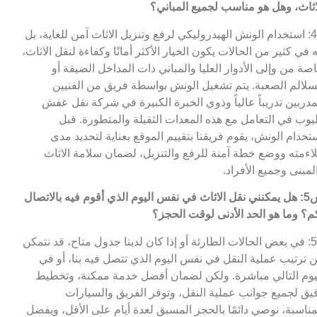
اثاث، وهل هو مناسب لجميع المباني؟
ج4: استخدام الونش الهيدروليكي لرفع وتنزيل الاثاث آمن للغاية، بل
ه في كثير من الحالات يكون الخيار الأكثر أمانًا وكفاءة لنقل الاثاث،
صة من وإلى الأدوار العليا والمباني ذات المداخل الضيقة أو
سلالم الصعبة. يتم تشغيل الونش بواسطة فريق من الفنيين
مدربين تدريباً عالياً وذوي الخبرة الكبيرة في شركة نقل عفش
يوب في التعامل مع هذه المعدات الثقيلة والمتطورة. قبل
تخدام الونش، يقوم فريقنا بتقييم الموقع بعناية لتحديد مدى
اءمته ووضع خطة آمنة للرفع والتنزيل، لضمان سلامة الاثاث
لمبنى وجميع الأفراد.
س5: هل يمكنني نقل الاثاث في نفس اليوم الذي أقوم فيه بالاتصال
م؟ وما هو الحد الأدنى لوقت الحجز؟
ج5: في بعض الحالات الطارئة أو إذا كان لدينا جدول متاح، قد نتمكن
 ترتيب عملية النقل في نفس اليوم الذي تتصل فيه بنا، أو في
يوم التالي مباشرة. ولكن لضمان أفضل خدمة ممكنة، وتخطيط
يق لجميع جوانب عملية النقل، وتوفر الفريق والسيارات
مناسبة، نوصي دائمًا بالحجز المسبق لعدة أيام على الأقل، ويفضل