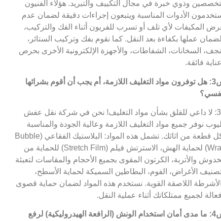
خصصين وذوي خبرة في مجال التكييف والتبريد. هؤلاء الفنيون
تخدمون الأدوات المناسبة ويتبعون إجراءات دقيقة لضمان عدم
رض المكيفات لأي تلف أو تسرب للفريون أثناء الفك والتركيب،
ضمان عملها بكفاءة بعد النقل. كما نقوم بفك وتركيب الستائر،
نجف، السخانات، الشفاطات، والأجهزة الإلكترونية الأخرى بحرص
ناية فائقة.
س3: هل توفرون مواد التغليف اللازمة، أم يجب أن أقوم بشرائها
فسي؟
ج3: لا داعي للقلق بشأن مواد التغليف! نحن في شركة نقل عفش
يوب نوفر جميع مواد التغليف اللازمة وعالية الجودة والمناسبة
لكل قطعة من اثاثك. تشمل هذه المواد: البلاستيك الفقاعي (Bubble
Wrap) لحماية الهش، الاسترتش فيلم (Stretch Film) للحماية من
خدوش والأتربة، الكرتون المقوى بجميع الأحجام والمقاسات لتعبئة
صنيف الأغراض، الفوم، البطاطين السميكة لحماية الأسطح،
لأشرطة اللاصقة القوية. نستخدم هذه المواد لضمان حماية قصوى
عالة لجميع ممتلكاتك أثناء عملية النقل.
س4: ما مدى أمان استخدام الونش (الرافعة الهيدروليكية) لرفع