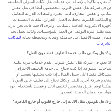
ج7: نعم، بالتأكيد! بالإضافة إلى خدمات نقل الاثاث المنزلي الشاملة،
ن في شركة نقل عفش قليوب متخصصون أيضًا في نقل عفش
مكاتب والعفش التجاري. لدينا الخبرة والمعدات اللازمة للتعامل
 المكاتب الكبيرة، محطات العمل، الخزائن، ملفات المستندات،
أجهزة الإلكترونية الخاصة بالمكاتب، وغرف الاجتماعات. نحن ندرك
مية تقليل فترة التوقف عن العمل للمؤسسات، ولذلك نعمل بجد
مان عملية الأفضل فى خدمتكة وفعالة ومخططة بعناية
للمكاتب
لشركات
.
التغليف فقط دون النقل؟
ج8: نعم، في شركة نقل عفش قليوب ، نقدم خدمات مرنة لتلبية
تياجاتك المتنوعة. إذا كنت تحتاج إلى خدمة التغليف الاحترافي
متلكاتك فقط (على سبيل المثال، إذا كنت ستنقلها بنفسك أو
تخدم شركة أخرى للنقل ولكنك تحتاج إلى تغليف عالي الجودة)،
مكننا توفير فريق متخصص لتغليف اثاثك وعفشك باستخدام أجود
مواد، مع ضمان الحماية القصوى.
 خارج قليوب أو خارج القاهرة؟