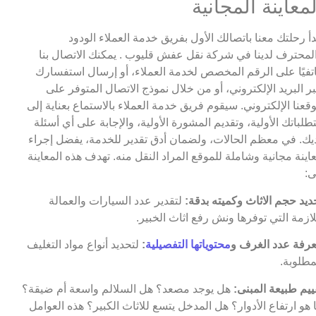
لمعاينة المجانية
دأ رحلتك معنا باتصالك الأول بفريق خدمة العملاء الودود
لمحترف لدينا في شركة نقل عفش قليوب . يمكنك الاتصال بنا
تفيًا على الرقم المخصص لخدمة العملاء، أو إرسال استفسارك
ر البريد الإلكتروني، أو من خلال نموذج الاتصال المتوفر على
قعنا الإلكتروني. سيقوم فريق خدمة العملاء بالاستماع بعناية إلى
طلباتك الأولية، وتقديم المشورة الأولية، والإجابة على أي أسئلة
يك. في معظم الحالات، ولضمان أدق تقدير للخدمة، يفضل إجراء
اينة مجانية وشاملة للموقع المراد النقل منه. تهدف هذه المعاينة
ى:
ديد حجم الاثاث وكميته بدقة:
لتقدير عدد السيارات والعمالة
لازمة التي توفرها ونش رفع اثاث الخبير.
رفة عدد الغرف و
محتوياتها التفصيلية
:
لتحديد أنواع مواد التغليف
مطلوبة.
ييم طبيعة المبنى:
هل يوجد مصعد؟ هل السلالم واسعة أم ضيقة؟
 هو ارتفاع الأدوار؟ هل المدخل يتسع للاثاث الكبير؟ هذه العوامل