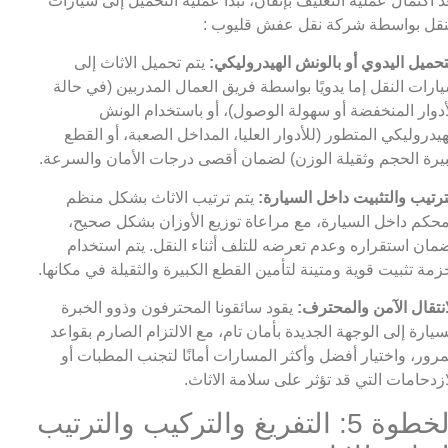
د اكتمال عملية التغليف بإتقان، تبدأ عملية التحميل إلى سيارات
نقل بواسطة شركة نقل عفش قليوب :
تحميل اليدوي أو بالونش الهيدروليكي:
يتم تحميل الاثاث إلى
ارات النقل إما يدويًا بواسطة فريق العمال المدربين (في حالة
أدوار المنخفضة أو سهولة الوصول)، أو باستخدام الونش
هيدروليكي المتطور (للأدوار العليا، المداخل الصعبة، أو القطع
يرة الحجم وثقيلة الوزن) لضمان أقصى درجات الأمان والسرعة.
ترتيب والتثبيت داخل السيارة:
يتم ترتيب الاثاث بشكل منظم
حكم داخل السيارة، مع مراعاة توزيع الأوزان بشكل صحيح،
مان استقراره وعدم تعرضه للتلف أثناء النقل. يتم استخدام
زمة تثبيت قوية ومتينة لتأمين القطع الكبيرة والثقيلة في مكانها.
انتقال الآمن والمحترف:
يقود سائقونا المحترفون وذوو الخبرة
سيارة إلى الوجهة الجديدة بأمان تام، مع الالتزام الصارم بقواعد
مرور، واختيار أفضل وأكثر المسارات أمانًا لتجنب المطبات أو
ازدحامات التي قد تؤثر على سلامة الاثاث.
الخطوة 5: التفريغ والتركيب والترتيب