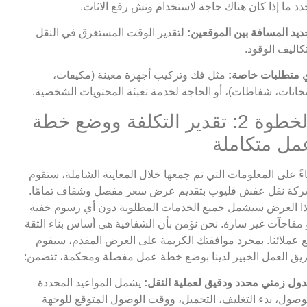
دد ما إذا كان هناك حاجة لاستخدام ونش رفع الاثاث.
ديد المسافة بين الموقعين:
لتقدير الوقت المستغرق في النقل
كاليف الوقود.
 متطلبات خاصة:
مثل فك وتركيب أجهزة معينة (مكيفات،
انات، شفاطات)، أو الحاجة لخدمة تعبئة المحتويات الشخصية.
الخطوة 2: تقدير التكلفة ووضع خطة
مل متكاملة
اءً على المعلومات التي تم جمعها خلال المعاينة الشاملة، ستقوم
كة نقل عفش قليوب بتقديم عرض سعر مفصل وشفاف تمامًا.
ا العرض سيشمل جميع الخدمات المطلوبة دون أي رسوم خفية
 مفاجآت غير سارة. نحن نؤمن بأن الشفافية هي أساس بناء الثقة
 عملائنا. بمجرد موافقتك الكريمة على العرض المقدم، سيقوم
يق العمل الخبير لدينا بوضع خطة عمل مفصلة ومحكمة، تتضمن:
ول زمني محدد ودقيق لعملية النقل:
يشمل المواعيد المحددة
وصول، بدء التغليف، التحميل، ووقت الوصول المتوقع للوجهة