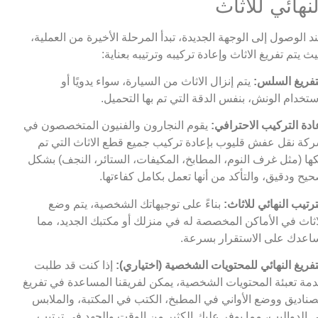
لنهائي للاثاث
د الوصول إلى الوجهة الجديدة، تبدأ المرحلة الأخيرة من العملية،
ث يتم تفريغ الاثاث وإعادة تركيبه وترتيبه بعناية:
تفريغ السلس:
يتم إنزال الاثاث من السيارة، سواء يدويًا أو
ستخدام الونش، بنفس الدقة التي تم بها التحميل.
ادة التركيب الاحترافي:
يقوم النجارون والفنيون المتخصصون في
كة نقل عفش قليوب بإعادة تركيب جميع قطع الاثاث التي تم
ها (مثل غرف النوم، المطابخ، المكيفات، الستائر، النجف) بشكل
يح ودقيق، والتأكد من أنها تعمل بكامل كفاءتها.
ترتيب النهائي للاثاث:
بناءً على توجيهاتك الشخصية، يتم وضع
اثاث في الأماكن المخصصة له في منزلك أو مكتبك الجديد، مما
اعدك على الاستقرار بسرعة.
تفريغ النهائي للمحتويات الشخصية (اختياري):
إذا كنت قد طلبت
مة تعبئة المحتويات الشخصية، يمكن لفريقنا المساعدة في تفريغ
صناديق ووضع الأواني في المطبخ، الكتب في المكتبة، والملابس
 الدواليب، مما يوفر عليك الكثير من الوقت والجهد في ترتيب