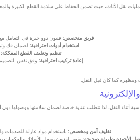
ليات نقل الأثاث، حيث تضمن الحفاظ على سلامة القطع الكبيرة والمعق
فريق متخصص:
فنيون ذوو خبرة في التعامل مع ج
استخدام أدوات احترافية:
لضمان فك وترك
تنظيم وتغليف القطع المفككة:
ل
إعادة تركيب احترافية:
وفق نفس التصميم ال
 ومظهره كما كان قبل النقل.
الإلكترونية
حساسية أثناء النقل، لذا تتطلب عناية خاصة لضمان سلامتها ووصولها دون 
تغليف آمن ومخصص:
باستخدام مواد عازلة للصدمات وال
ل الأجهزة بطريقة صحيحة:
يقوم الفنيون بفصل الأسلاك والمكونات بع