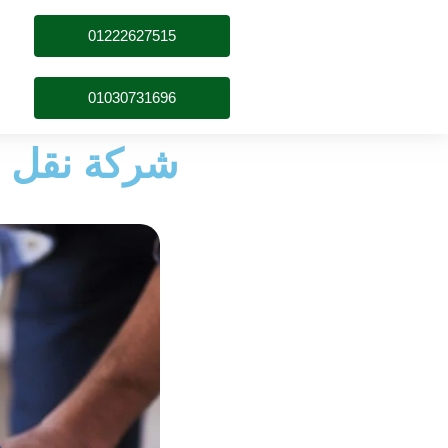
01222627515
01030731696
شركة نقل ع