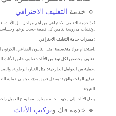
🔹 خدمة
التغليف الاحترافي
تُعدّ خدمة التغليف الاحترافي من أهم مراحل نقل الأثاث،
وتقنيات مدروسة لتأمين كل قطعة حسب نوعها وحساسيتها.
مميزات خدمة التغليف الاحترافي:
مثل النايلون الفقاعي، الكرتون المقوّى، والأشرطة اللاصقة القوية.
استخدام مواد متخصصة:
تغليف خاص للأثاث الخشبي، الأجهزة الكهربائية، والتحف الزجاجية.
تغليف مخصص لكل نوع من الأثاث:
مثل الغبار، الرطوبة، والصدمات أثناء التحميل والنقل.
حماية من العوامل الخارجية:
بفضل فريق مدرّب يتولى عملية التغليف بسرعة ودقة.
توفير الوقت والجهد:
النتيجة:
يصل الأثاث إلى وجهته بحالة ممتازة، مما يمنح العميل راحة 
🔹 خدمة فك و
تركيب الأثاث