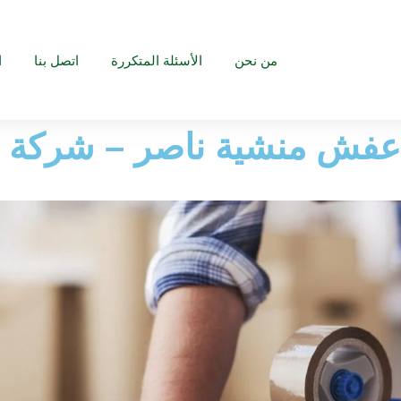
من نحن
الأسئلة المتكررة
اتصل بنا
ا
فش منشية ناصر – شركة ال