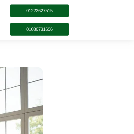
01222627515
01030731696