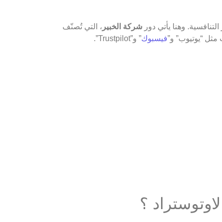
التنافسية. وهنا يأتي دور
شركة الخبير
، التي تُصنّف
مثل “يوتيوب” و”
فيسبوك
” و”Trustpilot”.
اوتوستراد ؟