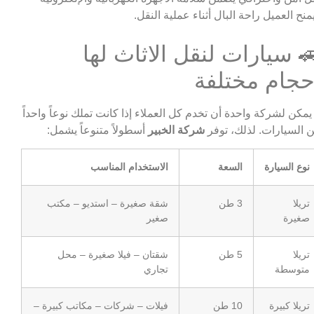
منح العميل راحة البال أثناء عملية النقل.
 سيارات لنقل الاثاث لها
حجام مختلفة
 يمكن لشركة واحدة أن تخدم كل العملاء إذا كانت تملك نوعاً واحداً
 السيارات. لذلك، توفر
شركة الخبير
أسطولاً متنوعاً يشمل:
نوع السيارة
السعة
الاستخدام المناسب
تريلا
3 طن
شقة صغيرة – استديو – مكتب
صغيرة
صغير
تريلا
5 طن
شقتان – فيلا صغيرة – محل
متوسطة
تجاري
تريلا كبيرة
10 طن
فيلات – شركات – مكاتب كبيرة –