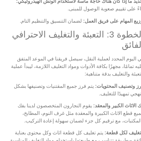
ديد ما إذا كان هناك حاجة ماسة لاستخدام الونش الهيدروليكي:
اءً على تقييم صعوبة الوصول للمبنى.
زيع المهام على فريق العمل:
لضمان التنسيق والتنظيم التام.
الخطوة 3: التعبئة والتغليف الاحترافي
لفائق
 اليوم المحدد لعملية النقل، سيصل فريقنا في الموعد المتفق
يه تمامًا، مجهزًا بكافة الأدوات ومواد التغليف اللازمة، ليبدأ عملية
تعبئة والتغليف بدقة متناهية:
ز وتصنيف المحتويات:
يتم فرز جميع المقتنيات وتصنيفها بشكل
هجي تمهيدًا للتغليف.
 الاثاث الكبير والمعقد:
يقوم النجارون المتخصصون لدينا بفك
يع قطع الاثاث الكبيرة والمعقدة مثل غرف النوم، المطابخ،
لمكتبات، مع ترقيم كل جزء لضمان سهولة إعادة التركيب.
تغليف لكل قطعة:
يتم تغليف كل قطعة اثاث وكل محتوى بعناية
ئقة وبطريقة تتناسب مع طبيعتها باستخدام مواد التغليف المناسبة