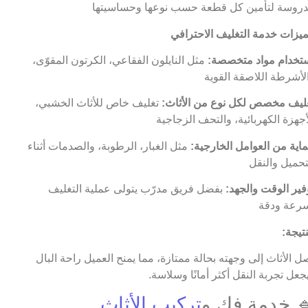
روسة لتأمين كل قطعة حسب نوعها وحساسيتها
يزات خدمة التغليف الاحترافي
تخدام مواد متخصصة:
مثل النايلون الفقاعي، الكرتون المقوّى،
لأشرطة اللاصقة القوية
ليف مخصص لكل نوع من الأثاث:
تغليف خاص للأثاث الخشبي،
أجهزة الكهربائية، والتحف الزجاجية
اية من العوامل الخارجية:
مثل الغبار، الرطوبة، والصدمات أثناء
تحميل والنقل
فير الوقت والجهد:
بفضل فريق مدرّب يتولى عملية التغليف
رعة ودقة
نتيجة:
ل الأثاث إلى وجهته بحالة ممتازة، مما يمنح العميل راحة البال
جعل تجربة النقل أكثر أمانًا وسلاسة.
 خدمة فك و
تركيب الأثاث