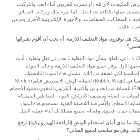
رض المكيفات لأي تلف أو تسرب للفريون أثناء الفك والتركيب،
ضمان عملها بكفاءة بعد النقل. كما نقوم بفك وتركيب الستائر،
نجف، السخانات، الشفاطات، والأجهزة الإلكترونية الأخرى بحرص
ناية فائقة.
س3: هل توفرون مواد التغليف اللازمة، أم يجب أن أقوم بشرائها
فسي؟
ج3: لا داعي للقلق بشأن مواد التغليف! نحن في نقل وتغليف أثاث
تجمع الاول نوفر جميع مواد التغليف اللازمة وعالية الجودة
لمناسبة لكل قطعة من اثاثك. تشمل هذه المواد: البلاستيك
الفقاعي (Bubble Wrap) لحماية الهش، الاسترتش فيلم (Stretch
Film) للحماية من الخدوش والأتربة، الكرتون المقوى بجميع الأحجام
لمقاسات لتعبئة وتصنيف الأغراض، الفوم، البطاطين السميكة
ماية الأسطح، والأشرطة اللاصقة القوية. نستخدم هذه المواد
مان حماية قصوى وفعالة لجميع ممتلكاتك أثناء عملية النقل.
س4: ما مدى أمان استخدام الونش (الرافعة الهيدروليكية) لرفع
اثاث، وهل هو مناسب لجميع المباني؟