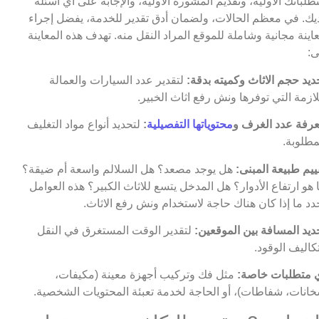
طلباتك الأولية، وتقديم المشورة الأولية، والإجابة على أي أسئلة
يك. في معظم الحالات، ولضمان أدق تقدير للخدمة، يفضل إجراء
اينة مجانية وشاملة للموقع المراد النقل منه. تهدف هذه المعاينة
ى:
ديد حجم الاثاث وكميته بدقة:
لتقدير عدد السيارات والعمالة
لازمة التي توفرها ونش رفع اثاث الخبير.
رفة عدد الغرف و
محتوياتها التفصيلية
:
لتحديد أنواع مواد التغليف
مطلوبة.
ييم طبيعة المبنى:
هل يوجد مصعد؟ هل السلالم واسعة أم ضيقة؟
 هو ارتفاع الأدوار؟ هل المدخل يتسع للاثاث الكبير؟ هذه العوامل
دد ما إذا كان هناك حاجة لاستخدام ونش رفع الاثاث.
ديد المسافة بين الموقعين:
لتقدير الوقت المستغرق في النقل
كاليف الوقود.
 متطلبات خاصة:
مثل فك وتركيب أجهزة معينة (مكيفات،
انات، شفاطات)، أو الحاجة لخدمة تعبئة المحتويات الشخصية.