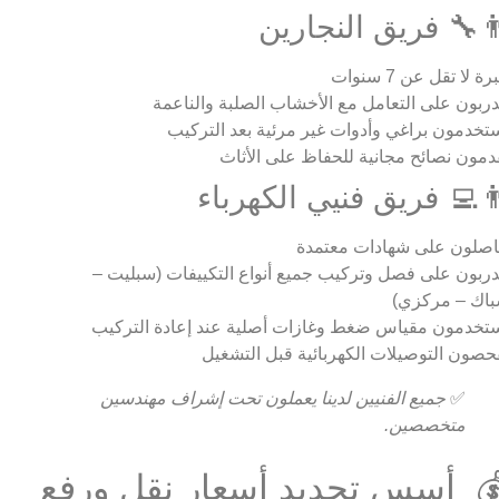
‍🔧 فريق النجارين
ة لا تقل عن 7 سنوات
ربون على التعامل مع الأخشاب الصلبة والناعمة
تخدمون براغي وأدوات غير مرئية بعد التركيب
دمون نصائح مجانية للحفاظ على الأثاث
‍💻 فريق فنيي الكهرباء
صلون على شهادات معتمدة
ربون على فصل وتركيب جميع أنواع التكييفات (سبليت –
اك – مركزي)
تخدمون مقياس ضغط وغازات أصلية عند إعادة التركيب
حصون التوصيلات الكهربائية قبل التشغيل
✅
جميع الفنيين لدينا يعملون تحت إشراف مهندسين
متخصصين.
 أسس تحديد أسعار نقل ورفع