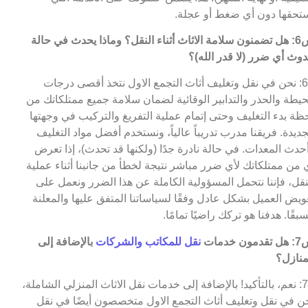
تحقها دون أي ضغط أو عجلة.
س6: هل تضمنون سلامة الاثاث أثناء النقل؟ وماذا يحدث في حالة
وث أي ضرر (لا قدر الله)؟
ج6: نحن في نقل وتغليف أثاث التجمع الاول نتخذ أقصى درجات
حيطة والحذر والتدابير الوقائية لضمان سلامة جميع ممتلكاتك من
ظة بدء التغليف وحتى إتمام عملية التفريغ والتركيب في وجهتها
جديدة. فريقنا مدرب تدريباً عالياً، ونستخدم أفضل مواد التغليف
حدث المعدات. في حالة نادرة جدًا (ولكنها قد تحدث)، إذا تعرض
 من ممتلكاتك لأي ضرر مباشر نتيجة لخطأ من جانبنا أثناء عملية
نقل، فإننا نتحمل المسؤولية الكاملة عن هذا الضرر ونعمل على
ويض العميل بشكل عادل وفقًا لسياساتنا المتفق عليها والمعلنة
بقًا. هدفنا هو تركك راضيًا تمامًا.
مون خدمات
نقل للمكاتب والشركات
بالإضافة إلى
منازل؟
ج7: نعم، بالتأكيد! بالإضافة إلى خدمات نقل الاثاث المنزلي الشاملة،
ن في نقل وتغليف أثاث التجمع الاول متخصصون أيضًا في نقل