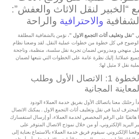
ع “الخبير لنقل الاثاث والعفش”:
لشفافية
والاحترافية
والراحة
ي
“نقل وتغليف أثاث التجمع الاول “
، نؤمن بالشفافية المطلقة
لوضوح في كل خطوة من خطوات عملية النقل. لقد وضعنا نظام
ل منهجي ومدروس لضمان تجربة نقل سلسة، منظمة، وناجحة
ميع عملائنا. إليك نظرة عامة على الخطوات التي نتبعها لضمان
لية نقل لا مثيل لها:
الخطوة 1: الاتصال الأول وطلب
لمعاينة المجانية
دأ رحلتك معنا باتصالك الأول بفريق خدمة العملاء الودود
لمحترف لدينا في نقل وتغليف أثاث التجمع الاول . يمكنك الاتصال
ا هاتفيًا على الرقم المخصص لخدمة العملاء، أو إرسال استفسارك
ر البريد الإلكتروني، أو من خلال نموذج الاتصال المتوفر على
قعنا الإلكتروني. سيقوم فريق خدمة العملاء بالاستماع بعناية إلى