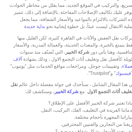
سريع، والتركيب في الموقع الجديد، مما يقلل من مخاطر الحوادث
وفر عليك تكاليف الإصلاحات المفاجئة. بالإضافة إلى ذلك، تتميز
ه الشركات بالالتزام بالمواعيد والأسعار الشفافة، مما يجعل
لية الانتقال ليست عبئاً، بل خطوة إيجابية نحو
بداية جديدة
كات نقل العفش والأثاث في القاهرة كثيرة، لكن القليل منها
ط يتمتع بالخبرة، والمعدات الحديثة، والعمالة المدربة، والأسعار
تنافسية. وهنا يأتي دور
شركة الخبير
، التي تُصنّف منذ سنوات
يلة كأفضل نقل وتغليف أثاث التجمع الاول ، وذلك بشهادة
آلاف
عملاء
، وتقييمات جوجل، ومراجعات مواقع الخدمات مثل “يوتيوب”
فيسبوك
” و”Trustpilot”.
 هذا المقال الشامل ، سنأخذك في جولة مفصلة داخل عالم
نقل
غليف أثاث التجمع الاول
مع
شركة الخبير
، وسنكشف لك:
اذا تعتبر شركة الخبير الأفضل على الإطلاق؟
ماتنا الفريدة في التغليف، الفك، التركيب، النقل.
اراتنا المجهزة بأحجام مختلفة.
يقنا من النجارين والفنيين المحترفين.
ف نحدد الأسعار بشكل شفاف ومنصف؟