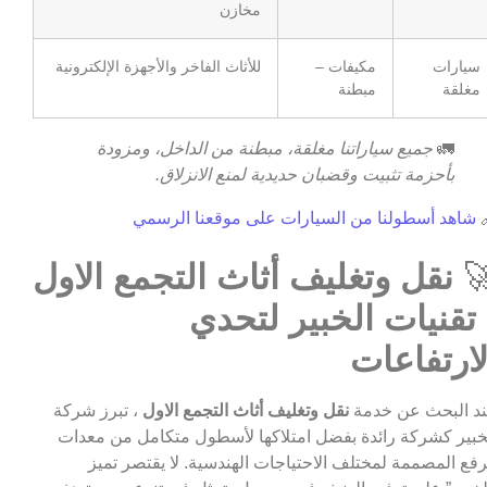
مخازن
للأثاث الفاخر والأجهزة الإلكترونية
مكيفات –
سيارات
مبطنة
مغلقة
جميع سياراتنا مغلقة، مبطنة من الداخل، ومزودة
🚛
بأحزمة تثبيت وقضبان حديدية لمنع الانزلاق.
شاهد أسطولنا من السيارات على موقعنا الرسمي

نقل وتغليف أثاث التجمع الاول

: تقنيات الخبير لتحد
الارتفاعا
، تبرز شركة
نقل وتغليف أثاث التجمع الاول
عند البحث عن خد
الخبير كشركة رائدة بفضل امتلاكها لأسطول متكامل من معد
الرفع المصممة لمختلف الاحتياجات الهندسية. لا يقتصر تم