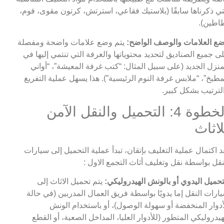
تي ذكرناها سابقًا (بلاستيك فقاعي، استرتش، كرتون مقوى، فوم،
اطين).
ع العلامات والوصف الواضح:
يتم وضع علامات واضحة ومفصلة
ى جميع الصناديق لتحديد محتوياتها والغرفة التي تنتمي إليها في
منزل الجديد (على سبيل المثال: “كتب غرفة المعيشة”، “أواني
مطبخ”، “ملابس غرفة النوم الرئيسية”). هذا يسهل عملية التفريغ
لترتيب بشكل كبير.
الخطوة 4: التحميل والنقل الآمن
لاثاث
د اكتمال عملية التغليف بإتقان، تبدأ عملية التحميل إلى سيارات
نقل بواسطة نقل وتغليف أثاث التجمع الاول :
تحميل اليدوي أو بالونش الهيدروليكي:
يتم تحميل الاثاث إلى
ارات النقل إما يدويًا بواسطة فريق العمال المدربين (في حالة
أدوار المنخفضة أو سهولة الوصول)، أو باستخدام الونش
هيدروليكي المتطور (للأدوار العليا، المداخل الصعبة، أو القطع