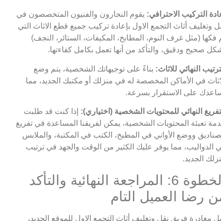
ادة التركيب الاحترافي:
يقوم النجارون والفنيون المتخصصون في
ل وتغليف أثاث التجمع الاول بإعادة تركيب جميع قطع الاثاث التي
 فكها (مثل غرف النوم، المطابخ، المكيفات، الستائر، النجف)
كل صحيح ودقيق، والتأكد من أنها تعمل بكامل كفاءتها.
ترتيب النهائي للاثاث:
بناءً على توجيهاتك الشخصية، يتم وضع
اثاث في الأماكن المخصصة له في منزلك أو مكتبك الجديد، مما
اعدك على الاستقرار بسرعة.
تفريغ النهائي للمحتويات الشخصية (اختياري):
إذا كنت قد طلبت
مة تعبئة المحتويات الشخصية، يمكن لفريقنا المساعدة في تفريغ
صناديق ووضع الأواني في المطبخ، الكتب في المكتبة، والملابس
 الدواليب، مما يوفر عليك الكثير من الوقت والجهد في ترتيب
زلك الجديد.
الخطوة 6: المراجعة النهائية والتأكد
ن رضا العميل التام
ل مغادرة فريق نقل وتغليف أثاث التجمع الاول للموقع الجديد،