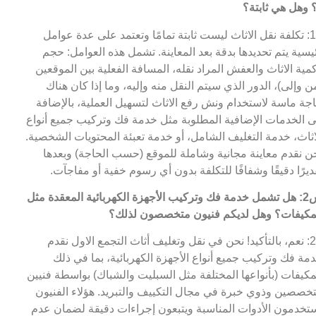
 وهل هي ثابتة؟
ج1: تكلفة نقل الاثاث ليست ثابتة تمامًا وتعتمد على عدة عوامل
يسية يتم تحديدها بدقة بعد المعاينة. تشمل هذه العوامل: حجم
مية الاثاث والعفش المراد نقله، المسافة الفعلية بين الموقعين
ن وإلى)، الدور الذي سيتم النقل منه وإليه، وما إذا كان هناك
جة ماسة لاستخدام ونش رفع الاثاث لتسهيل العملية، بالإضافة
ى الخدمات الإضافية المطلوبة مثل خدمة فك وتركيب جميع أنواع
اثاث، خدمة التغليف الشامل، أو خدمة تعبئة المحتويات الشخصية.
ن نقدم معاينة مجانية وشاملة للموقع (حسب الحاجة) وبعدها
ديرًا دقيقًا وشفافًا للتكلفة بدون أي رسوم خفية أو مفاجآت.
س2: هل تشمل خدمة فك وتركيب الأجهزة الكهربائية المعقدة مثل
مكيفات؟ وهل لديكم فنيون متخصصون لذلك؟
ج2: نعم، بالتأكيد! نحن في نقل وتغليف أثاث التجمع الاول نقدم
مة فك وتركيب جميع أنواع الأجهزة الكهربائية، بما في ذلك
مكيفات (بأنواعها المختلفة مثل السبليت والشباك) بواسطة فنيين
خصصين وذوي خبرة في مجال التكييف والتبريد. هؤلاء الفنيون
تخدمون الأدوات المناسبة ويتبعون إجراءات دقيقة لضمان عدم