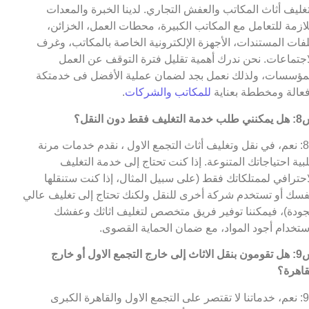
غليف أثاث المكاتب والعفش التجاري. لدينا الخبرة والمعدات
لازمة للتعامل مع المكاتب الكبيرة، محطات العمل، الخزائن،
فات المستندات، الأجهزة الإلكترونية الخاصة بالمكاتب، وغرف
اجتماعات. نحن ندرك أهمية تقليل فترة التوقف عن العمل
مؤسسات، ولذلك نعمل بجد لضمان عملية الأفضل فى خدمتكة
عالة ومخططة بعناية
للمكاتب والشركات
.
التغليف فقط دون النقل؟
ج8: نعم، في نقل وتغليف أثاث التجمع الاول ، نقدم خدمات مرنة
لبية احتياجاتك المتنوعة. إذا كنت تحتاج إلى خدمة التغليف
احترافي لممتلكاتك فقط (على سبيل المثال، إذا كنت ستنقلها
فسك أو تستخدم شركة أخرى للنقل ولكنك تحتاج إلى تغليف عالي
جودة)، فيمكننا توفير فريق متخصص لتغليف اثاثك وعفشك
ستخدام أجود المواد، مع ضمان الحماية القصوى.
س9: هل تقومون بنقل الاثاث إلى خارج التجمع الاول أو خارج
قاهرة؟
ج9: نعم، خدماتنا لا تقتصر على التجمع الاول والقاهرة الكبرى