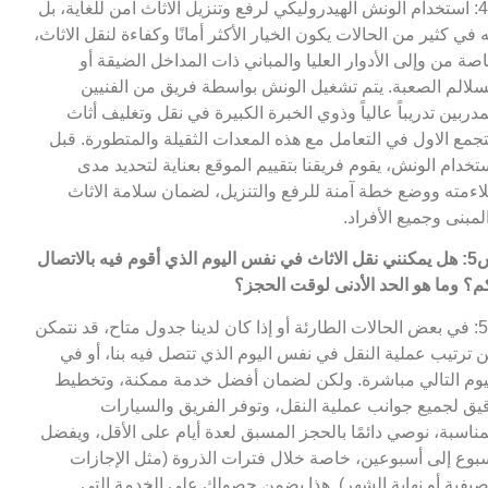
ج4: استخدام الونش الهيدروليكي لرفع وتنزيل الاثاث آمن للغاية، بل
ه في كثير من الحالات يكون الخيار الأكثر أمانًا وكفاءة لنقل الاثاث،
صة من وإلى الأدوار العليا والمباني ذات المداخل الضيقة أو
سلالم الصعبة. يتم تشغيل الونش بواسطة فريق من الفنيين
مدربين تدريباً عالياً وذوي الخبرة الكبيرة في نقل وتغليف أثاث
تجمع الاول في التعامل مع هذه المعدات الثقيلة والمتطورة. قبل
تخدام الونش، يقوم فريقنا بتقييم الموقع بعناية لتحديد مدى
اءمته ووضع خطة آمنة للرفع والتنزيل، لضمان سلامة الاثاث
لمبنى وجميع الأفراد.
س5: هل يمكنني نقل الاثاث في نفس اليوم الذي أقوم فيه بالاتصال
م؟ وما هو الحد الأدنى لوقت الحجز؟
ج5: في بعض الحالات الطارئة أو إذا كان لدينا جدول متاح، قد نتمكن
 ترتيب عملية النقل في نفس اليوم الذي تتصل فيه بنا، أو في
يوم التالي مباشرة. ولكن لضمان أفضل خدمة ممكنة، وتخطيط
يق لجميع جوانب عملية النقل، وتوفر الفريق والسيارات
مناسبة، نوصي دائمًا بالحجز المسبق لعدة أيام على الأقل، ويفضل
بوع إلى أسبوعين، خاصة خلال فترات الذروة (مثل الإجازات
صيفية أو نهاية الشهر). هذا يضمن حصولك على الخدمة التي