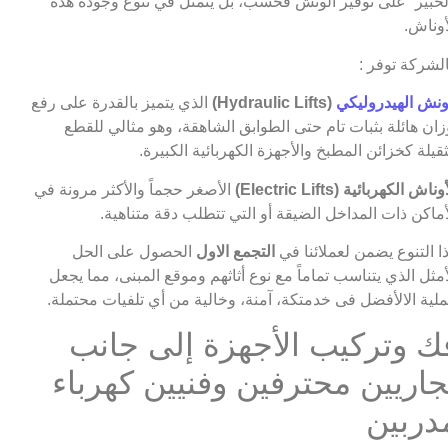
لخبير” على توفير الونش فحسب، بل يتمثل في تنوع وجودة هذه
أوناش.
لشركة توفر :
ونش الهيدروليكي
(Hydraulic Lifts)
الذي يتميز بالقدرة على رفع
زان هائلة بثبات تام حتى الطوابق الشاهقة، وهو مثالي للقطع
ثقيلة كخزائن المطبخ والأجهزة الكهربائية الكبيرة.
وناش الكهربائية (Electric Lifts)
الأصغر حجماً والأكثر مرونة في
أماكن ذات المداخل الضيقة أو التي تتطلب دقة متناهية.
ا التنوع يضمن لعملائنا في
التجمع الاول
الحصول على الحل
أمثل الذي يتناسب تماماً مع نوع أثاثهم وموقع المبنى، مما يجعل
لية الالأفضل فى خدمتكة، آمنة، وخالية من أي تلفيات محتملة.
ك وتركيب الأجهزة إلى جانب
جاريين محترفين وفنيين كهرباء
دربين