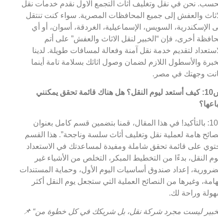
سب. نحن في نقل وتغليف أثاث التجمع الاول نقدم خدمات نقل
اثاث والعفش إلى جميع المحافظات المصرية. سواء كنت تنتقل
ى الإسكندرية، السويس، الإسماعيلية، الغردقة، أسوان، أو أي
افظة أخرى، فإن “الخبير لنقل الاثاث والعفش” على أتم
استعداد لتقديم خدمة نقل آمنة وفعالة لمسافات طويلة. لدينا
خبرة والأسطول اللازم لضمان وصول اثاثك بسلامة تامة أينما
نت وجهتك في مصر.
س10: كيف أستعد ليوم النقل؟ هل هناك قائمة تحقق يمكنني
باعها؟
ج10: بالتأكيد! في هذا المقال، قمنا بتضمين قسم كامل بعنوان
صائح هامة لعملية نقل وتغليف أثاث سلسة وناجحة”. هذا القسم
توي على قائمة تحقق شاملة ومفيدة لمساعدتك في الاستعداد
وم النقل، بدءًا من التخطيط المبكر، التخلص من الأشياء غير
ضرورية، إعداد صندوق أساسيات اليوم الأول، وحماية المستندات
هامة، وغيرها من النصائح العملية التي ستجعل يوم النقل أكثر
ولة وراحة لك.
“الخبير ليست مجرد شركة نقل، بل شريكك في كل خطوة من
📌