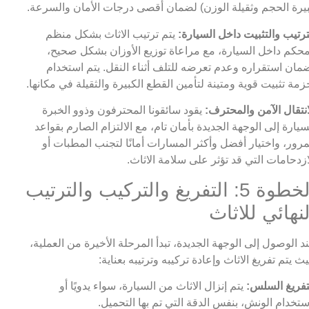
يرة الحجم وثقيلة الوزن) لضمان أقصى درجات الأمان والسرعة.
ترتيب والتثبيت داخل السيارة:
يتم ترتيب الاثاث بشكل منظم
حكم داخل السيارة، مع مراعاة توزيع الأوزان بشكل صحيح،
مان استقراره وعدم تعرضه للتلف أثناء النقل. يتم استخدام
زمة تثبيت قوية ومتينة لتأمين القطع الكبيرة والثقيلة في مكانها.
انتقال الآمن والمحترف:
يقود سائقونا المحترفون وذوو الخبرة
سيارة إلى الوجهة الجديدة بأمان تام، مع الالتزام الصارم بقواعد
مرور، واختيار أفضل وأكثر المسارات أمانًا لتجنب المطبات أو
ازدحامات التي قد تؤثر على سلامة الاثاث.
الخطوة 5: التفريغ والتركيب والترتيب
لنهائي للاثاث
د الوصول إلى الوجهة الجديدة، تبدأ المرحلة الأخيرة من العملية،
ث يتم تفريغ الاثاث وإعادة تركيبه وترتيبه بعناية:
تفريغ السلس:
يتم إنزال الاثاث من السيارة، سواء يدويًا أو
ستخدام الونش، بنفس الدقة التي تم بها التحميل.