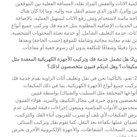
مية الاثاث والعفش المراد نقله، المسافة الفعلية بين الموقعين
ن وإلى)، الدور الذي سيتم النقل منه وإليه، وما إذا كان هناك
جة ماسة لاستخدام ونش رفع الاثاث لتسهيل العملية، بالإضافة
ى الخدمات الإضافية المطلوبة مثل خدمة فك وتركيب جميع أنواع
اثاث، خدمة التغليف الشامل، أو خدمة تعبئة المحتويات الشخصية.
ن نقدم معاينة مجانية وشاملة للموقع (حسب الحاجة) وبعدها
ديرًا دقيقًا وشفافًا للتكلفة بدون أي رسوم خفية أو مفاجآت.
س2: هل تشمل خدمة فك وتركيب الأجهزة الكهربائية المعقدة مثل
مكيفات؟ وهل لديكم فنيون متخصصون لذلك؟
ج2: نعم، بالتأكيد! نحن في نقل وتغليف أثاث الزاوية نقدم خدمة فك
ركيب جميع أنواع الأجهزة الكهربائية، بما في ذلك المكيفات
أنواعها المختلفة مثل السبليت والشباك) بواسطة فنيين
خصصين وذوي خبرة في مجال التكييف والتبريد. هؤلاء الفنيون
تخدمون الأدوات المناسبة ويتبعون إجراءات دقيقة لضمان عدم
رض المكيفات لأي تلف أو تسرب للفريون أثناء الفك والتركيب،
ضمان عملها بكفاءة بعد النقل. كما نقوم بفك وتركيب الستائر،
نجف، السخانات، الشفاطات، والأجهزة الإلكترونية الأخرى بحرص
ناية فائقة.