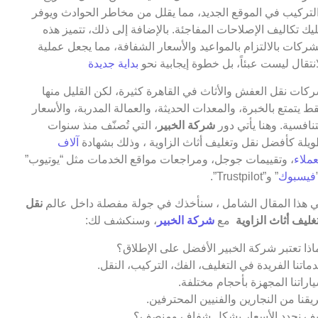
لتركيب في الموقع الجديد، مما يقلل من مخاطر الحوادث ويوفر
يك تكاليف الإصلاحات المفاجئة. بالإضافة إلى ذلك، تتميز هذه
شركات بالالتزام بالمواعيد والأسعار الشفافة، مما يجعل عملية
انتقال ليست عبئاً، بل خطوة إيجابية نحو
بداية جديدة
كات نقل العفش والأثاث في القاهرة كثيرة، لكن القليل منها
ط يتمتع بالخبرة، والمعدات الحديثة، والعمالة المدربة، والأسعار
تنافسية. وهنا يأتي دور
شركة الخبير
، التي تُصنّف منذ سنوات
يلة كأفضل نقل وتغليف أثاث الزاوية ، وذلك بشهادة
آلاف
عملاء
، وتقييمات جوجل، ومراجعات مواقع الخدمات مثل “يوتيوب”
فيسبوك
” و”Trustpilot”.
 هذا المقال الشامل ، سنأخذك في جولة مفصلة داخل عالم
نقل
غليف أثاث الزاوية
مع
شركة الخبير
، وسنكشف لك:
اذا تعتبر شركة الخبير الأفضل على الإطلاق؟
ماتنا الفريدة في التغليف، الفك، التركيب، النقل.
اراتنا المجهزة بأحجام مختلفة.
يقنا من النجارين والفنيين المحترفين.
ف نحدد الأسعار بشكل شفاف ومنصف؟