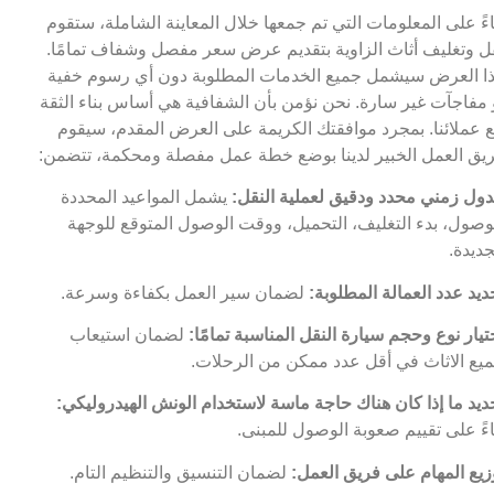
اءً على المعلومات التي تم جمعها خلال المعاينة الشاملة، ستقوم
ل وتغليف أثاث الزاوية بتقديم عرض سعر مفصل وشفاف تمامًا.
ا العرض سيشمل جميع الخدمات المطلوبة دون أي رسوم خفية
 مفاجآت غير سارة. نحن نؤمن بأن الشفافية هي أساس بناء الثقة
 عملائنا. بمجرد موافقتك الكريمة على العرض المقدم، سيقوم
يق العمل الخبير لدينا بوضع خطة عمل مفصلة ومحكمة، تتضمن:
ول زمني محدد ودقيق لعملية النقل:
يشمل المواعيد المحددة
وصول، بدء التغليف، التحميل، ووقت الوصول المتوقع للوجهة
جديدة.
ديد عدد العمالة المطلوبة:
لضمان سير العمل بكفاءة وسرعة.
تيار نوع وحجم سيارة النقل المناسبة تمامًا:
لضمان استيعاب
يع الاثاث في أقل عدد ممكن من الرحلات.
ديد ما إذا كان هناك حاجة ماسة لاستخدام الونش الهيدروليكي:
اءً على تقييم صعوبة الوصول للمبنى.
زيع المهام على فريق العمل:
لضمان التنسيق والتنظيم التام.