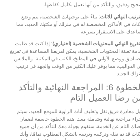
يح ودقيق، والتأكد من أنها تعمل بكامل كفاءتها.
ترتيب النهائي للاثاث:
بناءً على توجيهاتك الشخصية، يتم وضع
اثاث في الأماكن المخصصة له في منزلك أو مكتبك الجديد، مما
اعدك على الاستقرار بسرعة.
تفريغ النهائي للمحتويات الشخصية (اختياري):
إذا كنت قد طلبت
مة تعبئة المحتويات الشخصية، يمكن لفريقنا المساعدة في تفريغ
صناديق ووضع الأواني في المطبخ، الكتب في المكتبة، والملابس
 الدواليب، مما يوفر عليك الكثير من الوقت والجهد في ترتيب
زلك الجديد.
الخطوة 6: المراجعة النهائية والتأكد
ن رضا العميل التام
ل مغادرة فريق نقل وتغليف أثاث الزاوية للموقع الجديد، سيتم
راء مراجعة نهائية وشاملة معك. هذه الخطوة حاسمة لضمان
اك التام عن الخدمة. سنقوم بجولة معك للتأكد من أن جميع
اثاث قد تم نقله وتركيبه وترتيبه بالشكل المطلوب تمامًا، وأنك