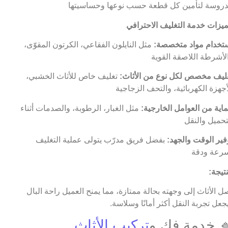
روسة لتأمين كل قطعة حسب نوعها وحساسيتها
يزات خدمة التغليف الاحترافي
تخدام مواد متخصصة:
مثل النايلون الفقاعي، الكرتون المقوّى،
لأشرطة اللاصقة القوية
ليف مخصص لكل نوع من الأثاث:
تغليف خاص للأثاث الخشبي،
أجهزة الكهربائية، والتحف الزجاجية
اية من العوامل الخارجية:
مثل الغبار، الرطوبة، والصدمات أثناء
تحميل والنقل
فير الوقت والجهد:
بفضل فريق مدرّب يتولى عملية التغليف
رعة ودقة
نتيجة:
ل الأثاث إلى وجهته بحالة ممتازة، مما يمنح العميل راحة البال
جعل تجربة النقل أكثر أمانًا وسلاسة.
 خدمة فك و
تركيب الأثاث