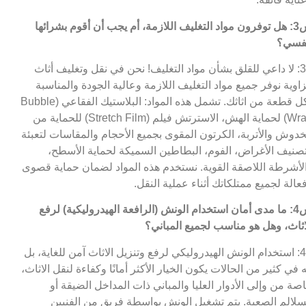
س3: هل توفرون مواد التغليف اللازمة، أم يجب أن أقوم بشرائها
فسي؟
ج3: لا داعي للقلق بشأن مواد التغليف! نحن في نقل وتغليف أثاث
زاوية نوفر جميع مواد التغليف اللازمة وعالية الجودة والمناسبة
لكل قطعة من اثاثك. تشمل هذه المواد: البلاستيك الفقاعي (Bubble
Wrap) لحماية الهش، الاسترتش فيلم (Stretch Film) للحماية من
خدوش والأتربة، الكرتون المقوى بجميع الأحجام والمقاسات لتعبئة
صنيف الأغراض، الفوم، البطاطين السميكة لحماية الأسطح،
لأشرطة اللاصقة القوية. نستخدم هذه المواد لضمان حماية قصوى
عالة لجميع ممتلكاتك أثناء عملية النقل.
س4: ما مدى أمان استخدام الونش (الرافعة الهيدروليكية) لرفع
اثاث، وهل هو مناسب لجميع المباني؟
ج4: استخدام الونش الهيدروليكي لرفع وتنزيل الاثاث آمن للغاية، بل
ه في كثير من الحالات يكون الخيار الأكثر أمانًا وكفاءة لنقل الاثاث،
صة من وإلى الأدوار العليا والمباني ذات المداخل الضيقة أو
سلالم الصعبة. يتم تشغيل الونش بواسطة فريق من الفنيين