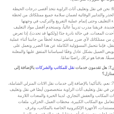
ج6: نحن في نقل وتغليف أثاث الزاوية نتخذ أقصى درجات الحيطة
لحذر والتدابير الوقائية لضمان سلامة جميع ممتلكاتك من لحظة
ء التغليف وحتى إتمام عملية التفريغ والتركيب في وجهتها
جديدة. فريقنا مدرب تدريباً عالياً، ونستخدم أفضل مواد التغليف
حدث المعدات. في حالة نادرة جدًا (ولكنها قد تحدث)، إذا تعرض
 من ممتلكاتك لأي ضرر مباشر نتيجة لخطأ من جانبنا أثناء عملية
نقل، فإننا نتحمل المسؤولية الكاملة عن هذا الضرر ونعمل على
ويض العميل بشكل عادل وفقًا لسياساتنا المتفق عليها والمعلنة
بقًا. هدفنا هو تركك راضيًا تمامًا.
مون خدمات
نقل للمكاتب والشركات
بالإضافة إلى
منازل؟
ج7: نعم، بالتأكيد! بالإضافة إلى خدمات نقل الاثاث المنزلي الشاملة،
ن في نقل وتغليف أثاث الزاوية متخصصون أيضًا في نقل وتغليف
اث المكاتب والعفش التجاري. لدينا الخبرة والمعدات اللازمة
تعامل مع المكاتب الكبيرة، محطات العمل، الخزائن، ملفات
مستندات، الأجهزة الإلكترونية الخاصة بالمكاتب، وغرف
اجتماعات. نحن ندرك أهمية تقليل فترة التوقف عن العمل