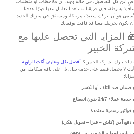
ضٍ عن كل التفاصيل. في حالة وجود أي ملاحظات أو متطلبات
افية بسيطة، فإن فريقنا مستعد للتعامل معها فورًا. هدفنا
أسمى هو أن نتركك سعيدًا، مرتاحًا، ومستقرًا في منزلك الجديد،
ن تكون تجربتك معنا قد فاقت توقعاتك.
 المزايا التي تحصل عليها مع
ركة الخبير
د اختيارك لشركة الخبير كـ
أفضل نقل وتغليف أثاث الزاوية
،
نت لا تحصل فقط على خدمة نقل، بل على باقة متكاملة من
مزايا:
ضمان ضد التلف أو الكسر
خدمة عملاء 24/7 بدون انقطاع
فواتير رسمية معتمدة
دفع آمن (كاش – فيزا – تحويل بنكي)
متابعة لحظية للشحنة عبر GPS