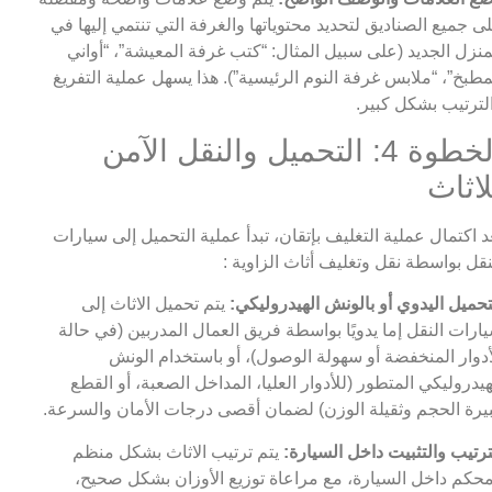
ى جميع الصناديق لتحديد محتوياتها والغرفة التي تنتمي إليها في
منزل الجديد (على سبيل المثال: “كتب غرفة المعيشة”، “أواني
مطبخ”، “ملابس غرفة النوم الرئيسية”). هذا يسهل عملية التفريغ
لترتيب بشكل كبير.
الخطوة 4: التحميل والنقل الآمن
لاثاث
د اكتمال عملية التغليف بإتقان، تبدأ عملية التحميل إلى سيارات
نقل بواسطة نقل وتغليف أثاث الزاوية :
تحميل اليدوي أو بالونش الهيدروليكي:
يتم تحميل الاثاث إلى
ارات النقل إما يدويًا بواسطة فريق العمال المدربين (في حالة
أدوار المنخفضة أو سهولة الوصول)، أو باستخدام الونش
هيدروليكي المتطور (للأدوار العليا، المداخل الصعبة، أو القطع
يرة الحجم وثقيلة الوزن) لضمان أقصى درجات الأمان والسرعة.
ترتيب والتثبيت داخل السيارة:
يتم ترتيب الاثاث بشكل منظم
حكم داخل السيارة، مع مراعاة توزيع الأوزان بشكل صحيح،