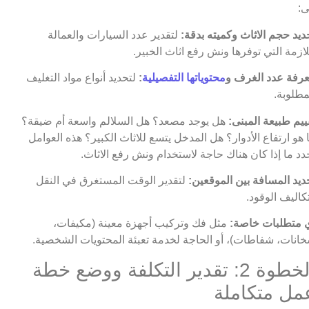
ى:
ديد حجم الاثاث وكميته بدقة:
لتقدير عدد السيارات والعمالة
لازمة التي توفرها ونش رفع اثاث الخبير.
رفة عدد الغرف و
محتوياتها التفصيلية
:
لتحديد أنواع مواد التغليف
مطلوبة.
ييم طبيعة المبنى:
هل يوجد مصعد؟ هل السلالم واسعة أم ضيقة؟
 هو ارتفاع الأدوار؟ هل المدخل يتسع للاثاث الكبير؟ هذه العوامل
دد ما إذا كان هناك حاجة لاستخدام ونش رفع الاثاث.
ديد المسافة بين الموقعين:
لتقدير الوقت المستغرق في النقل
كاليف الوقود.
 متطلبات خاصة:
مثل فك وتركيب أجهزة معينة (مكيفات،
انات، شفاطات)، أو الحاجة لخدمة تعبئة المحتويات الشخصية.
الخطوة 2: تقدير التكلفة ووضع خطة
مل متكاملة