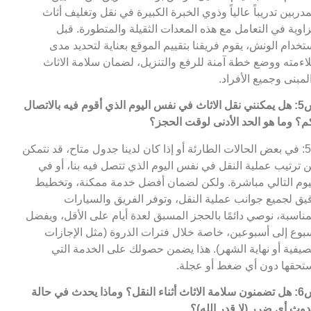
مدربين تدريباً عالياً وذوي الخبرة الكبيرة في نقل وتغليف أثاث
زاوية في التعامل مع هذه المعدات الثقيلة والمتطورة. قبل
تخدام الونش، يقوم فريقنا بتقييم الموقع بعناية لتحديد مدى
اءمته ووضع خطة آمنة للرفع والتنزيل، لضمان سلامة الاثاث
لمبنى وجميع الأفراد.
س5: هل يمكنني نقل الاثاث في نفس اليوم الذي أقوم فيه بالاتصال
م؟ وما هو الحد الأدنى لوقت الحجز؟
ج5: في بعض الحالات الطارئة أو إذا كان لدينا جدول متاح، قد نتمكن
 ترتيب عملية النقل في نفس اليوم الذي تتصل فيه بنا، أو في
يوم التالي مباشرة. ولكن لضمان أفضل خدمة ممكنة، وتخطيط
يق لجميع جوانب عملية النقل، وتوفر الفريق والسيارات
مناسبة، نوصي دائمًا بالحجز المسبق لعدة أيام على الأقل، ويفضل
بوع إلى أسبوعين، خاصة خلال فترات الذروة (مثل الإجازات
صيفية أو نهاية الشهر). هذا يضمن حصولك على الخدمة التي
تحقها دون أي ضغط أو عجلة.
س6: هل تضمنون سلامة الاثاث أثناء النقل؟ وماذا يحدث في حالة
وث أي ضرر (لا قدر الله)؟