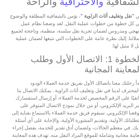
لشفافية
والاحترافية
والراحة
ي
“نقل وتغليف أثاث الزاوية “
، نؤمن بالشفافية المطلقة والوضوح
 كل خطوة من خطوات عملية النقل. لقد وضعنا نظام عمل
هجي ومدروس لضمان تجربة نقل سلسة، منظمة، وناجحة لجميع
لائنا. إليك نظرة عامة على الخطوات التي نتبعها لضمان عملية
ل لا مثيل لها:
الخطوة 1: الاتصال الأول وطلب
لمعاينة المجانية
دأ رحلتك معنا باتصالك الأول بفريق خدمة العملاء الودود
لمحترف لدينا في نقل وتغليف أثاث الزاوية . يمكنك الاتصال بنا
تفيًا على الرقم المخصص لخدمة العملاء، أو إرسال استفسارك
ر البريد الإلكتروني، أو من خلال نموذج الاتصال المتوفر على
قعنا الإلكتروني. سيقوم فريق خدمة العملاء بالاستماع بعناية إلى
طلباتك الأولية، وتقديم المشورة الأولية، والإجابة على أي أسئلة
يك. في معظم الحالات، ولضمان أدق تقدير للخدمة، يفضل إجراء
اينة مجانية وشاملة للموقع المراد النقل منه. تهدف هذه المعاينة