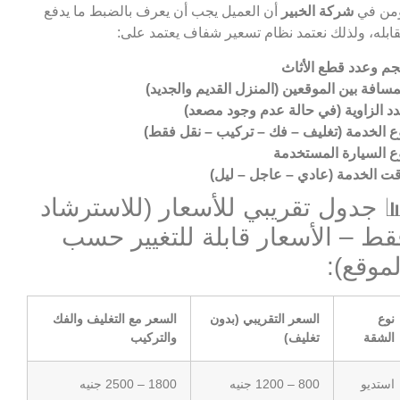
من في
شركة الخبير
أن العميل يجب أن يعرف بالضبط ما يدفع
ابله، ولذلك نعتمد نظام تسعير شفاف يعتمد على:
م وعدد قطع الأثاث
مسافة بين الموقعين (المنزل القديم والجديد)
د الزاوية (في حالة عدم وجود مصعد)
ع الخدمة (تغليف – فك – تركيب – نقل فقط)
ع السيارة المستخدمة
ت الخدمة (عادي – عاجل – ليل)
 جدول تقريبي للأسعار (للاسترشاد
قط – الأسعار قابلة للتغيير حسب
لموقع):
نوع
السعر التقريبي (بدون
السعر مع التغليف والفك
الشقة
تغليف)
والتركيب
استديو
800 – 1200 جنيه
1800 – 2500 جنيه