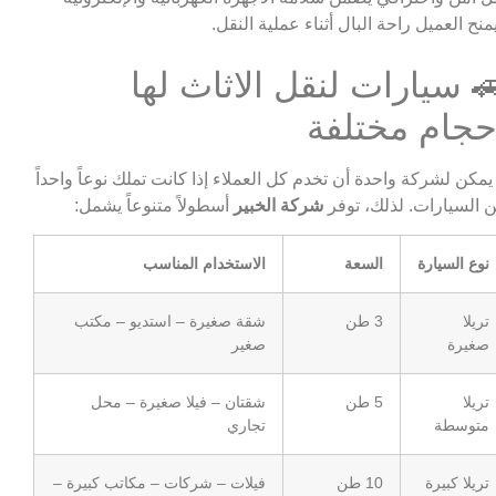
منح العميل راحة البال أثناء عملية النقل.
 سيارات لنقل الاثاث لها
حجام مختلفة
 يمكن لشركة واحدة أن تخدم كل العملاء إذا كانت تملك نوعاً واحداً
 السيارات. لذلك، توفر
شركة الخبير
أسطولاً متنوعاً يشمل:
نوع السيارة
السعة
الاستخدام المناسب
تريلا
3 طن
شقة صغيرة – استديو – مكتب
صغيرة
صغير
تريلا
5 طن
شقتان – فيلا صغيرة – محل
متوسطة
تجاري
تريلا كبيرة
10 طن
فيلات – شركات – مكاتب كبيرة –