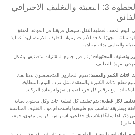
الخطوة 3: التعبئة والتغليف الاحترافي
لفائق
 اليوم المحدد لعملية النقل، سيصل فريقنا في الموعد المتفق
يه تمامًا، مجهزًا بكافة الأدوات ومواد التغليف اللازمة، ليبدأ عملية
تعبئة والتغليف بدقة متناهية:
ز وتصنيف المحتويات:
يتم فرز جميع المقتنيات وتصنيفها بشكل
هجي تمهيدًا للتغليف.
 الاثاث الكبير والمعقد:
يقوم النجارون المتخصصون لدينا بفك
يع قطع الاثاث الكبيرة والمعقدة مثل غرف النوم، المطابخ،
لمكتبات، مع ترقيم كل جزء لضمان سهولة إعادة التركيب.
تغليف لكل قطعة:
يتم تغليف كل قطعة اثاث وكل محتوى بعناية
ئقة وبطريقة تتناسب مع طبيعتها باستخدام مواد التغليف المناسبة
تي ذكرناها سابقًا (بلاستيك فقاعي، استرتش، كرتون مقوى، فوم،
اطين).
ع العلامات والوصف الواضح:
يتم وضع علامات واضحة ومفصلة