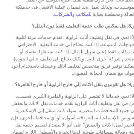
مؤسسات، ولذلك نعمل بجد لضمان عملية الأفضل فى خدمتكة
عالة ومخططة بعناية
للمكاتب والشركات
.
التغليف فقط دون النقل؟
ج8: نعم، في نقل وتغليف أثاث الزاوية ، نقدم خدمات مرنة لتلبية
تياجاتك المتنوعة. إذا كنت تحتاج إلى خدمة التغليف الاحترافي
متلكاتك فقط (على سبيل المثال، إذا كنت ستنقلها بنفسك أو
تخدم شركة أخرى للنقل ولكنك تحتاج إلى تغليف عالي الجودة)،
مكننا توفير فريق متخصص لتغليف اثاثك وعفشك باستخدام أجود
مواد، مع ضمان الحماية القصوى.
خارج الزاوية أو خارج القاهرة؟
ج9: نعم، خدماتنا لا تقتصر على الزاوية والقاهرة الكبرى فحسب.
ن في نقل وتغليف أثاث الزاوية نقدم خدمات نقل الاثاث والعفش
ى جميع المحافظات المصرية. سواء كنت تنتقل إلى الإسكندرية،
سويس، الإسماعيلية، الغردقة، أسوان، أو أي محافظة أخرى، فإن
لخبير لنقل الاثاث والعفش” على أتم الاستعداد لتقديم خدمة نقل
نة وفعالة لمسافات طويلة. لدينا الخبرة والأسطول اللازم لضمان