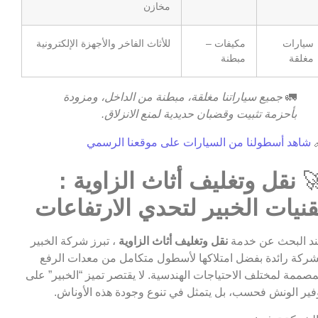
مخازن
للأثاث الفاخر والأجهزة الإلكترونية
مكيفات –
سيارات
مبطنة
مغلقة
جميع سياراتنا مغلقة، مبطنة من الداخل، ومزودة
🚛
بأحزمة تثبيت وقضبان حديدية لمنع الانزلاق.
شاهد أسطولنا من السيارات على موقعنا الرسمي

نقل وتغليف أثاث الزاوية :

تقنيات الخبير لتحدي الارتفاعا
، تبرز شركة الخبير
نقل وتغليف أثاث الزاوية
عند البحث عن خد
كشركة رائدة بفضل امتلاكها لأسطول متكامل من معدات الر
المصممة لمختلف الاحتياجات الهندسية. لا يقتصر تميز “الخبير” ع
توفير الونش فحسب، بل يتمثل في تنوع وجودة هذه الأونا