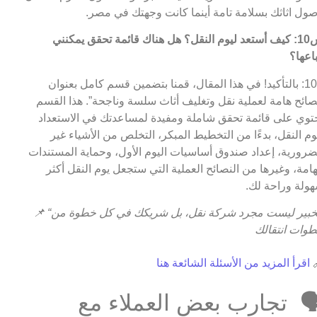
وصول اثاثك بسلامة تامة أينما كانت وجهتك في مص
س10: كيف أستعد ليوم النقل؟ هل هناك قائمة تحقق يمكنني
اتباعه
ج10: بالتأكيد! في هذا المقال، قمنا بتضمين قسم كامل بعنوان
“نصائح هامة لعملية نقل وتغليف أثاث سلسة وناجحة”. هذا الق
يحتوي على قائمة تحقق شاملة ومفيدة لمساعدتك في الاستعد
ليوم النقل، بدءًا من التخطيط المبكر، التخلص من الأشياء غ
الضرورية، إعداد صندوق أساسيات اليوم الأول، وحماية المستند
الهامة، وغيرها من النصائح العملية التي ستجعل يوم النقل أك
سهولة وراحة ل
📌
“الخبير ليست مجرد شركة نقل، بل شريكك في كل خطوة من
خطوات انتقا
اقرأ المزيد من الأسئلة الشائعة هنا

🗣️ تجارب بعض العملاء م