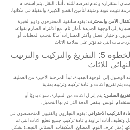
مان استقراره وعدم تعرضه للتلف أثناء النقل. يتم استخدام
زمة تثبيت قوية ومتينة لتأمين القطع الكبيرة والثقيلة في مكانها.
انتقال الآمن والمحترف:
يقود سائقونا المحترفون وذوو الخبرة
سيارة إلى الوجهة الجديدة بأمان تام، مع الالتزام الصارم بقواعد
مرور، واختيار أفضل وأكثر المسارات أمانًا لتجنب المطبات أو
ازدحامات التي قد تؤثر على سلامة الاثاث.
الخطوة 5: التفريغ والتركيب والترتيب
لنهائي للاثاث
د الوصول إلى الوجهة الجديدة، تبدأ المرحلة الأخيرة من العملية،
ث يتم تفريغ الاثاث وإعادة تركيبه وترتيبه بعناية:
تفريغ السلس:
يتم إنزال الاثاث من السيارة، سواء يدويًا أو
ستخدام الونش، بنفس الدقة التي تم بها التحميل.
ادة التركيب الاحترافي:
يقوم النجارون والفنيون المتخصصون في
ل وتغليف أثاث الزاوية بإعادة تركيب جميع قطع الاثاث التي تم
ها (مثل غرف النوم، المطابخ، المكيفات، الستائر، النجف) بشكل