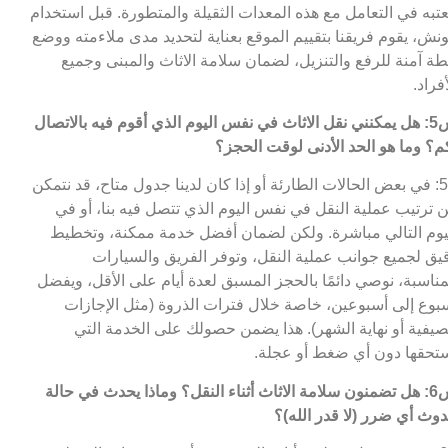
عتبه في التعامل مع هذه المعدات الثقيلة والمتطورة. قبل استخدام
ونش، يقوم فريقنا بتقييم الموقع بعناية لتحديد مدى ملاءمته ووضع
ة آمنة للرفع والتنزيل، لضمان سلامة الاثاث والمبنى وجميع
أفراد.
س5: هل يمكنني نقل الاثاث في نفس اليوم الذي أقوم فيه بالاتصال
م؟ وما هو الحد الأدنى لوقت الحجز؟
ج5: في بعض الحالات الطارئة أو إذا كان لدينا جدول متاح، قد نتمكن
 ترتيب عملية النقل في نفس اليوم الذي تتصل فيه بنا، أو في
يوم التالي مباشرة. ولكن لضمان أفضل خدمة ممكنة، وتخطيط
يق لجميع جوانب عملية النقل، وتوفر الفريق والسيارات
مناسبة، نوصي دائمًا بالحجز المسبق لعدة أيام على الأقل، ويفضل
بوع إلى أسبوعين، خاصة خلال فترات الذروة (مثل الإجازات
صيفية أو نهاية الشهر). هذا يضمن حصولك على الخدمة التي
تحقها دون أي ضغط أو عجلة.
س6: هل تضمنون سلامة الاثاث أثناء النقل؟ وماذا يحدث في حالة
وث أي ضرر (لا قدر الله)؟