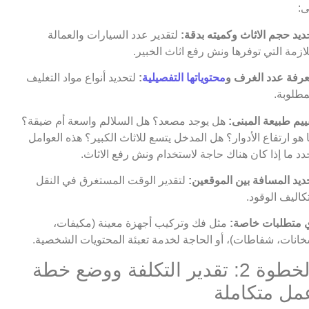
ى:
ديد حجم الاثاث وكميته بدقة:
لتقدير عدد السيارات والعمالة
لازمة التي توفرها ونش رفع اثاث الخبير.
رفة عدد الغرف و
محتوياتها التفصيلية
:
لتحديد أنواع مواد التغليف
مطلوبة.
ييم طبيعة المبنى:
هل يوجد مصعد؟ هل السلالم واسعة أم ضيقة؟
 هو ارتفاع الأدوار؟ هل المدخل يتسع للاثاث الكبير؟ هذه العوامل
دد ما إذا كان هناك حاجة لاستخدام ونش رفع الاثاث.
ديد المسافة بين الموقعين:
لتقدير الوقت المستغرق في النقل
كاليف الوقود.
 متطلبات خاصة:
مثل فك وتركيب أجهزة معينة (مكيفات،
انات، شفاطات)، أو الحاجة لخدمة تعبئة المحتويات الشخصية.
الخطوة 2: تقدير التكلفة ووضع خطة
مل متكاملة