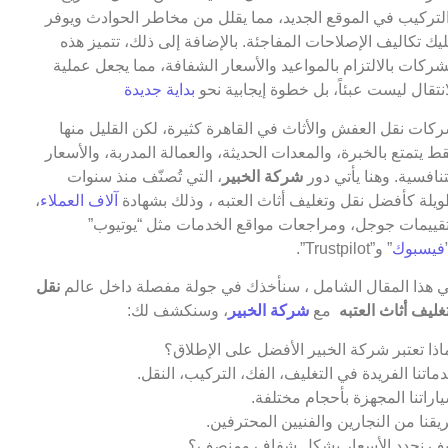
لتركيب في الموقع الجديد، مما يقلل من مخاطر الحوادث ويوفر
يك تكاليف الإصلاحات المفاجئة. بالإضافة إلى ذلك، تتميز هذه
شركات بالالتزام بالمواعيد والأسعار الشفافة، مما يجعل عملية
انتقال ليست عبئاً، بل خطوة إيجابية نحو
بداية جديدة
كات نقل العفش والأثاث في القاهرة كثيرة، لكن القليل منها
ط يتمتع بالخبرة، والمعدات الحديثة، والعمالة المدربة، والأسعار
تنافسية. وهنا يأتي دور
شركة الخبير
، التي تُصنّف منذ سنوات
يلة كأفضل نقل وتغليف أثاث العتبه ، وذلك بشهادة
آلاف العملاء
،
قييمات جوجل، ومراجعات مواقع الخدمات مثل “يوتيوب”
فيسبوك
” و”Trustpilot”.
 هذا المقال الشامل ، سنأخذك في جولة مفصلة داخل عالم
نقل
غليف أثاث العتبه
مع
شركة الخبير
، وسنكشف لك:
اذا تعتبر شركة الخبير الأفضل على الإطلاق؟
ماتنا الفريدة في التغليف، الفك، التركيب، النقل.
اراتنا المجهزة بأحجام مختلفة.
يقنا من النجارين والفنيين المحترفين.
ف نحدد الأسعار بشكل شفاف ومنصف؟