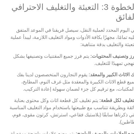
الخطوة 3: التعبئة والتغليف الاحترافي
لفائق
 اليوم المحدد لعملية النقل، سيصل فريقنا في الموعد المتفق
يه تمامًا، مجهزًا بكافة الأدوات ومواد التغليف اللازمة، ليبدأ عملية
تعبئة والتغليف بدقة متناهية:
ز وتصنيف المحتويات:
يتم فرز جميع المقتنيات وتصنيفها بشكل
هجي تمهيدًا للتغليف.
 الاثاث الكبير والمعقد:
يقوم النجارون المتخصصون لدينا بفك
يع قطع الاثاث الكبيرة والمعقدة مثل غرف النوم، المطابخ،
لمكتبات، مع ترقيم كل جزء لضمان سهولة إعادة التركيب.
تغليف لكل قطعة:
يتم تغليف كل قطعة اثاث وكل محتوى بعناية
ئقة وبطريقة تتناسب مع طبيعتها باستخدام مواد التغليف المناسبة
تي ذكرناها سابقًا (بلاستيك فقاعي، استرتش، كرتون مقوى، فوم،
اطين).
ع العلامات والوصف الواضح:
يتم وضع علامات واضحة ومفصلة