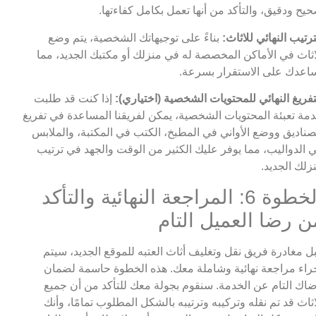
يح ودقيق، والتأكد من أنها تعمل بكامل كفاءتها.
ترتيب النهائي للاثاث:
بناءً على توجيهاتك الشخصية، يتم وضع
اثاث في الأماكن المخصصة له في منزلك أو مكتبك الجديد، مما
اعدك على الاستقرار بسرعة.
تفريغ النهائي للمحتويات الشخصية (اختياري):
إذا كنت قد طلبت
مة تعبئة المحتويات الشخصية، يمكن لفريقنا المساعدة في تفريغ
صناديق ووضع الأواني في المطبخ، الكتب في المكتبة، والملابس
 الدواليب، مما يوفر عليك الكثير من الوقت والجهد في ترتيب
زلك الجديد.
الخطوة 6: المراجعة النهائية والتأكد
ن رضا العميل التام
ل مغادرة فريق نقل وتغليف أثاث العتبه للموقع الجديد، سيتم
راء مراجعة نهائية وشاملة معك. هذه الخطوة حاسمة لضمان
اك التام عن الخدمة. سنقوم بجولة معك للتأكد من أن جميع
اثاث قد تم نقله وتركيبه وترتيبه بالشكل المطلوب تمامًا، وأنك