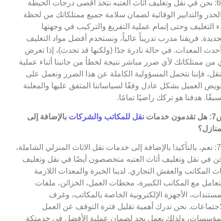
ج6: نحن في نقل وتغليف أثاث العتبه نتخذ أقصى درجات الحيطة
لحذر والتدابير الوقائية لضمان سلامة جميع ممتلكاتك من لحظة
ء التغليف وحتى إتمام عملية التفريغ والتركيب في وجهتها
جديدة. فريقنا مدرب تدريباً عالياً، ونستخدم أفضل مواد التغليف
حدث المعدات. في حالة نادرة جدًا (ولكنها قد تحدث)، إذا تعرض
 من ممتلكاتك لأي ضرر مباشر نتيجة لخطأ من جانبنا أثناء عملية
نقل، فإننا نتحمل المسؤولية الكاملة عن هذا الضرر ونعمل على
ويض العميل بشكل عادل وفقًا لسياساتنا المتفق عليها والمعلنة
بقًا. هدفنا هو تركك راضيًا تمامًا.
مون خدمات
نقل للمكاتب والشركات
بالإضافة إلى
منازل؟
ج7: نعم، بالتأكيد! بالإضافة إلى خدمات نقل الاثاث المنزلي الشاملة،
ن في نقل وتغليف أثاث العتبه متخصصون أيضًا في نقل وتغليف
اث المكاتب والعفش التجاري. لدينا الخبرة والمعدات اللازمة
تعامل مع المكاتب الكبيرة، محطات العمل، الخزائن، ملفات
مستندات، الأجهزة الإلكترونية الخاصة بالمكاتب، وغرف
اجتماعات. نحن ندرك أهمية تقليل فترة التوقف عن العمل
مؤسسات، ولذلك نعمل بجد لضمان عملية الأفضل فى خدمتكة