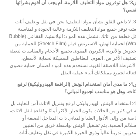
س3: هل توفرون مواد التغليف اللازمة، أم يجب أن أقوم بشرائها
فسي؟
ج3: لا داعي للقلق بشأن مواد التغليف! نحن في نقل وتغليف أثاث
عتبه نوفر جميع مواد التغليف اللازمة وعالية الجودة والمناسبة
لكل قطعة من اثاثك. تشمل هذه المواد: البلاستيك الفقاعي (Bubble
Wrap) لحماية الهش، الاسترتش فيلم (Stretch Film) للحماية من
خدوش والأتربة، الكرتون المقوى بجميع الأحجام والمقاسات لتعبئة
صنيف الأغراض، الفوم، البطاطين السميكة لحماية الأسطح،
لأشرطة اللاصقة القوية. نستخدم هذه المواد لضمان حماية قصوى
عالة لجميع ممتلكاتك أثناء عملية النقل.
س4: ما مدى أمان استخدام الونش (الرافعة الهيدروليكية) لرفع
اثاث، وهل هو مناسب لجميع المباني؟
ج4: استخدام الونش الهيدروليكي لرفع وتنزيل الاثاث آمن للغاية، بل
ه في كثير من الحالات يكون الخيار الأكثر أمانًا وكفاءة لنقل الاثاث،
صة من وإلى الأدوار العليا والمباني ذات المداخل الضيقة أو
سلالم الصعبة. يتم تشغيل الونش بواسطة فريق من الفنيين
مدربين تدريباً عالياً وذوي الخبرة الكبيرة في نقل وتغليف أثاث