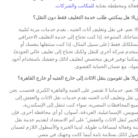
عالة ومخططة بعناية
للمكاتب والشركات
.
التغليف فقط دون النقل؟
ج8: نعم، في نقل وتغليف أثاث العتبه ، نقدم خدمات مرنة لتلبية
تياجاتك المتنوعة. إذا كنت تحتاج إلى خدمة التغليف الاحترافي
متلكاتك فقط (على سبيل المثال، إذا كنت ستنقلها بنفسك أو
تخدم شركة أخرى للنقل ولكنك تحتاج إلى تغليف عالي الجودة)،
مكننا توفير فريق متخصص لتغليف اثاثك وعفشك باستخدام أجود
مواد، مع ضمان الحماية القصوى.
 خارج العتبه أو خارج القاهرة؟
ج9: نعم، خدماتنا لا تقتصر على العتبه والقاهرة الكبرى فحسب. نحن
 نقل وتغليف أثاث العتبه نقدم خدمات نقل الاثاث والعفش إلى
يع المحافظات المصرية. سواء كنت تنتقل إلى الإسكندرية،
سويس، الإسماعيلية، الغردقة، أسوان، أو أي محافظة أخرى، فإن
لخبير لنقل الاثاث والعفش” على أتم الاستعداد لتقديم خدمة نقل
نة وفعالة لمسافات طويلة. لدينا الخبرة والأسطول اللازم لضمان
ول اثاثك بسلامة تامة أينما كانت وجهتك في مصر.