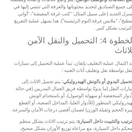
ى جميع الصناديق لتحديد محتوياتها والغرفة التي تنتمي إليها في
منزل الجديد (على سبيل المثال: “كتب غرفة المعيشة”، “أواني
مطبخ”، “ملابس غرفة النوم الرئيسية”). هذا يسهل عملية التفريغ
لترتيب بشكل كبير.
الخطوة 4: التحميل والنقل الآمن
لاثاث
د اكتمال عملية التغليف بإتقان، تبدأ عملية التحميل إلى سيارات
نقل بواسطة نقل وتغليف أثاث العتبه :
تحميل اليدوي أو بالونش الهيدروليكي:
يتم تحميل الاثاث إلى
ارات النقل إما يدويًا بواسطة فريق العمال المدربين (في حالة
أدوار المنخفضة أو سهولة الوصول)، أو باستخدام الونش
هيدروليكي المتطور (للأدوار العليا، المداخل الصعبة، أو القطع
يرة الحجم وثقيلة الوزن) لضمان أقصى درجات الأمان والسرعة.
ترتيب والتثبيت داخل السيارة:
يتم ترتيب الاثاث بشكل منظم
حكم داخل السيارة، مع مراعاة توزيع الأوزان بشكل صحيح،