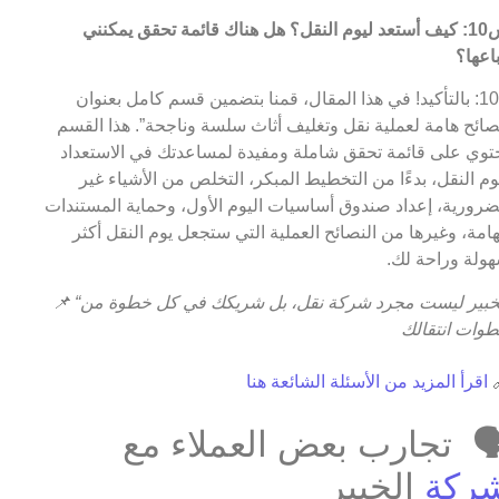
س10: كيف أستعد ليوم النقل؟ هل هناك قائمة تحقق يمكنني
اتباعه
ج10: بالتأكيد! في هذا المقال، قمنا بتضمين قسم كامل بعنوان
“نصائح هامة لعملية نقل وتغليف أثاث سلسة وناجحة”. هذا الق
يحتوي على قائمة تحقق شاملة ومفيدة لمساعدتك في الاستعد
ليوم النقل، بدءًا من التخطيط المبكر، التخلص من الأشياء غ
الضرورية، إعداد صندوق أساسيات اليوم الأول، وحماية المستند
الهامة، وغيرها من النصائح العملية التي ستجعل يوم النقل أك
سهولة وراحة ل
📌
“الخبير ليست مجرد شركة نقل، بل شريكك في كل خطوة من
خطوات انتقا
اقرأ المزيد من الأسئلة الشائعة هنا

🗣️ تجارب بعض العملاء م
الخبير
شرك