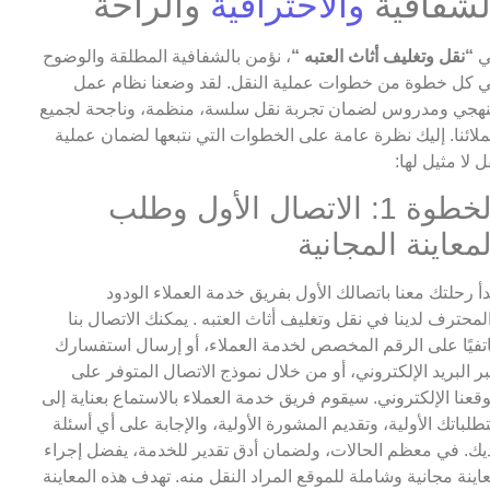
لشفافية
والاحترافية
والراحة
ي
“نقل وتغليف أثاث العتبه “
، نؤمن بالشفافية المطلقة والوضوح
 كل خطوة من خطوات عملية النقل. لقد وضعنا نظام عمل
هجي ومدروس لضمان تجربة نقل سلسة، منظمة، وناجحة لجميع
لائنا. إليك نظرة عامة على الخطوات التي نتبعها لضمان عملية
ل لا مثيل لها:
الخطوة 1: الاتصال الأول وطلب
لمعاينة المجانية
دأ رحلتك معنا باتصالك الأول بفريق خدمة العملاء الودود
لمحترف لدينا في نقل وتغليف أثاث العتبه . يمكنك الاتصال بنا
تفيًا على الرقم المخصص لخدمة العملاء، أو إرسال استفسارك
ر البريد الإلكتروني، أو من خلال نموذج الاتصال المتوفر على
قعنا الإلكتروني. سيقوم فريق خدمة العملاء بالاستماع بعناية إلى
طلباتك الأولية، وتقديم المشورة الأولية، والإجابة على أي أسئلة
يك. في معظم الحالات، ولضمان أدق تقدير للخدمة، يفضل إجراء
اينة مجانية وشاملة للموقع المراد النقل منه. تهدف هذه المعاينة