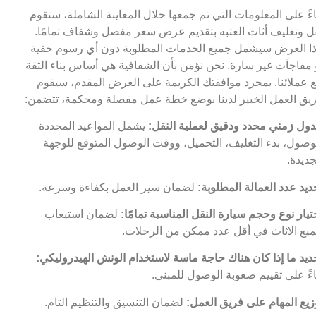
اءً على المعلومات التي تم جمعها خلال المعاينة الشاملة، ستقوم
ل وتغليف أثاث العتبه بتقديم عرض سعر مفصل وشفاف تمامًا.
ا العرض سيشمل جميع الخدمات المطلوبة دون أي رسوم خفية
 مفاجآت غير سارة. نحن نؤمن بأن الشفافية هي أساس بناء الثقة
 عملائنا. بمجرد موافقتك الكريمة على العرض المقدم، سيقوم
يق العمل الخبير لدينا بوضع خطة عمل مفصلة ومحكمة، تتضمن:
ول زمني محدد ودقيق لعملية النقل:
يشمل المواعيد المحددة
وصول، بدء التغليف، التحميل، ووقت الوصول المتوقع للوجهة
جديدة.
ديد عدد العمالة المطلوبة:
لضمان سير العمل بكفاءة وسرعة.
تيار نوع وحجم سيارة النقل المناسبة تمامًا:
لضمان استيعاب
يع الاثاث في أقل عدد ممكن من الرحلات.
ديد ما إذا كان هناك حاجة ماسة لاستخدام الونش الهيدروليكي:
اءً على تقييم صعوبة الوصول للمبنى.
زيع المهام على فريق العمل:
لضمان التنسيق والتنظيم التام.