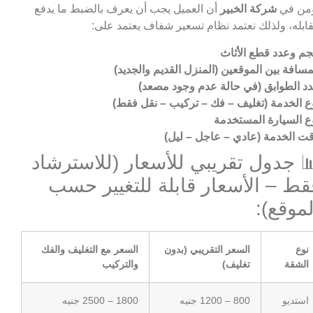
من في
شركة الخبير
أن العميل يجب أن يعرف بالضبط ما يدفع
ابله، ولذلك نعتمد نظام تسعير شفاف يعتمد على:
م وعدد قطع الأثاث
مسافة بين الموقعين (المنزل القديم والجديد)
د الطوابق (في حالة عدم وجود مصعد)
ع الخدمة (تغليف – فك – تركيب – نقل فقط)
ع السيارة المستخدمة
ت الخدمة (عادي – عاجل – ليل)
 جدول تقريبي للأسعار (للاسترشاد
قط – الأسعار قابلة للتغيير حسب
لموقع):
نوع
السعر التقريبي (بدون
السعر مع التغليف والفك
الشقة
تغليف)
والتركيب
استديو
800 – 1200 جنيه
1800 – 2500 جنيه