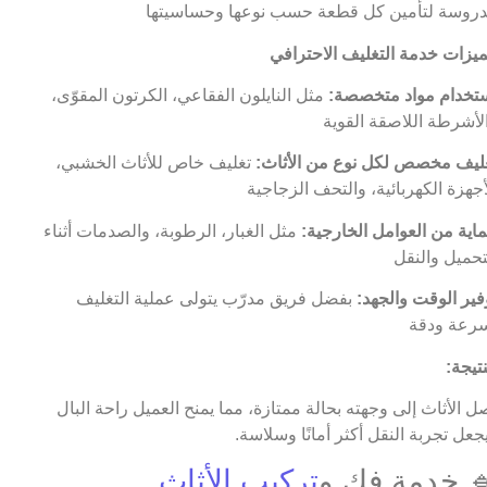
روسة لتأمين كل قطعة حسب نوعها وحساسيتها
يزات خدمة التغليف الاحترافي
تخدام مواد متخصصة:
مثل النايلون الفقاعي، الكرتون المقوّى،
لأشرطة اللاصقة القوية
ليف مخصص لكل نوع من الأثاث:
تغليف خاص للأثاث الخشبي،
أجهزة الكهربائية، والتحف الزجاجية
اية من العوامل الخارجية:
مثل الغبار، الرطوبة، والصدمات أثناء
تحميل والنقل
فير الوقت والجهد:
بفضل فريق مدرّب يتولى عملية التغليف
رعة ودقة
نتيجة:
ل الأثاث إلى وجهته بحالة ممتازة، مما يمنح العميل راحة البال
جعل تجربة النقل أكثر أمانًا وسلاسة.
 خدمة فك و
تركيب الأثاث