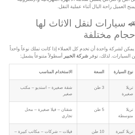
منح العميل راحة البال أثناء عملية النقل.
 سيارات لنقل الاثاث لها
حجام مختلفة
 يمكن لشركة واحدة أن تخدم كل العملاء إذا كانت تملك نوعاً واحداً
 السيارات. لذلك، توفر
شركة الخبير
أسطولاً متنوعاً يشمل:
نوع السيارة
السعة
الاستخدام المناسب
تريلا
3 طن
شقة صغيرة – استديو – مكتب
صغيرة
صغير
تريلا
5 طن
شقتان – فيلا صغيرة – محل
متوسطة
تجاري
تريلا كبيرة
10 طن
فيلات – شركات – مكاتب كبيرة –