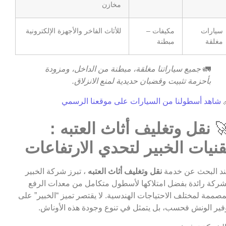
مخازن
للأثاث الفاخر والأجهزة الإلكترونية
مكيفات –
سيارات
مبطنة
مغلقة
جميع سياراتنا مغلقة، مبطنة من الداخل، ومزودة
🚛
بأحزمة تثبيت وقضبان حديدية لمنع الانزلاق.
شاهد أسطولنا من السيارات على موقعنا الرسمي

نقل وتغليف أثاث العتبه :

تقنيات الخبير لتحدي الارتفاعا
، تبرز شركة الخبير
نقل وتغليف أثاث العتبه
عند البحث عن خد
كشركة رائدة بفضل امتلاكها لأسطول متكامل من معدات الر
المصممة لمختلف الاحتياجات الهندسية. لا يقتصر تميز “الخبير” ع
توفير الونش فحسب، بل يتمثل في تنوع وجودة هذه الأونا