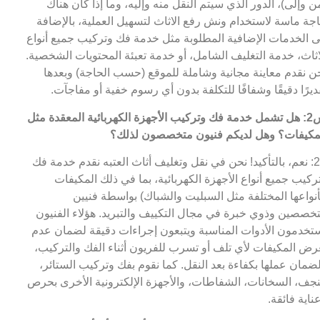
ن وإلى)، الدور الذي سيتم النقل منه وإليه، وما إذا كان هناك
جة ماسة لاستخدام ونش رفع الاثاث لتسهيل العملية، بالإضافة
ى الخدمات الإضافية المطلوبة مثل خدمة فك وتركيب جميع أنواع
اثاث، خدمة التغليف الشامل، أو خدمة تعبئة المحتويات الشخصية.
ن نقدم معاينة مجانية وشاملة للموقع (حسب الحاجة) وبعدها
ديرًا دقيقًا وشفافًا للتكلفة بدون أي رسوم خفية أو مفاجآت.
س2: هل تشمل خدمة فك وتركيب الأجهزة الكهربائية المعقدة مثل
مكيفات؟ وهل لديكم فنيون متخصصون لذلك؟
ج2: نعم، بالتأكيد! نحن في نقل وتغليف أثاث العتبه نقدم خدمة فك
ركيب جميع أنواع الأجهزة الكهربائية، بما في ذلك المكيفات
أنواعها المختلفة مثل السبليت والشباك) بواسطة فنيين
خصصين وذوي خبرة في مجال التكييف والتبريد. هؤلاء الفنيون
تخدمون الأدوات المناسبة ويتبعون إجراءات دقيقة لضمان عدم
رض المكيفات لأي تلف أو تسرب للفريون أثناء الفك والتركيب،
ضمان عملها بكفاءة بعد النقل. كما نقوم بفك وتركيب الستائر،
نجف، السخانات، الشفاطات، والأجهزة الإلكترونية الأخرى بحرص
ناية فائقة.