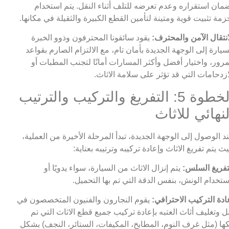
مان استقراره وعدم تعرضه للتلف أثناء النقل. يتم استخدام
زمة تثبيت قوية ومتينة لتأمين القطع الكبيرة والثقيلة في مكانها.
انتقال الآمن والمحترف:
يقود سائقونا المحترفون وذوو الخبرة
سيارة إلى الوجهة الجديدة بأمان تام، مع الالتزام الصارم بقواعد
مرور، واختيار أفضل وأكثر المسارات أمانًا لتجنب المطبات أو
ازدحامات التي قد تؤثر على سلامة الاثاث.
الخطوة 5: التفريغ والتركيب والترتيب
لنهائي للاثاث
د الوصول إلى الوجهة الجديدة، تبدأ المرحلة الأخيرة من العملية،
ث يتم تفريغ الاثاث وإعادة تركيبه وترتيبه بعناية:
تفريغ السلس:
يتم إنزال الاثاث من السيارة، سواء يدويًا أو
ستخدام الونش، بنفس الدقة التي تم بها التحميل.
ادة التركيب الاحترافي:
يقوم النجارون والفنيون المتخصصون في
ل وتغليف أثاث العتبه بإعادة تركيب جميع قطع الاثاث التي تم
ها (مثل غرف النوم، المطابخ، المكيفات، الستائر، النجف) بشكل