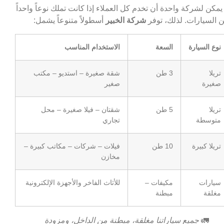
 يمكن لشركة واحدة أن تخدم كل العملاء إذا كانت تملك نوعاً واحداً
 السيارات. لذلك، توفر
شركة الخبير
أسطولاً متنوعاً يشمل:
نوع السيارة
السعة
الاستخدام المناسب
تريلا
3 طن
شقة صغيرة – استديو – مكتب
صغيرة
صغير
تريلا
5 طن
شقتان – فيلا صغيرة – محل
متوسطة
تجاري
تريلا كبيرة
10 طن
فيلات – شركات – مكاتب كبيرة –
مخازن
سيارات
مكيفات –
للأثاث الفاخر والأجهزة الإلكترونية
مغلقة
مبطنة
🚛
جميع سياراتنا مغلقة، مبطنة من الداخل، ومزودة