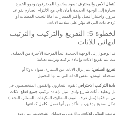
انتقال الآمن والمحترف:
يقود سائقونا المحترفون وذوو الخبرة
سيارة إلى الوجهة الجديدة بأمان تام، مع الالتزام الصارم بقواعد
مرور، واختيار أفضل وأكثر المسارات أمانًا لتجنب المطبات أو
ازدحامات التي قد تؤثر على سلامة الاثاث.
الخطوة 5: التفريغ والتركيب والترتيب
لنهائي للاثاث
د الوصول إلى الوجهة الجديدة، تبدأ المرحلة الأخيرة من العملية،
ث يتم تفريغ الاثاث وإعادة تركيبه وترتيبه بعناية:
تفريغ السلس:
يتم إنزال الاثاث من السيارة، سواء يدويًا أو
ستخدام الونش، بنفس الدقة التي تم بها التحميل.
ادة التركيب الاحترافي:
يقوم النجارون والفنيون المتخصصون في
ل وتغليف أثاث شارع وادي النيل بإعادة تركيب جميع قطع الاثاث
تي تم فكها (مثل غرف النوم، المطابخ، المكيفات، الستائر، النجف)
كل صحيح ودقيق، والتأكد من أنها تعمل بكامل كفاءتها.
ترتيب النهائي للاثاث:
بناءً على توجيهاتك الشخصية، يتم وضع