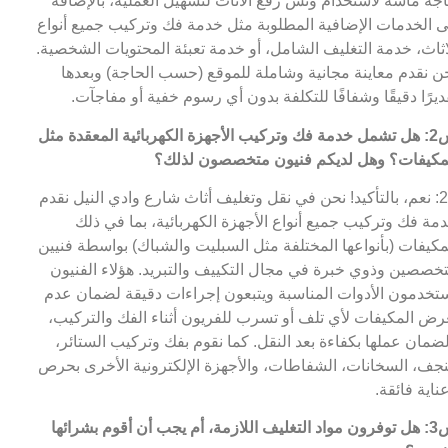
جة ماسة لاستخدام ونش رفع الاثاث لتسهيل العملية، بالإضافة
ى الخدمات الإضافية المطلوبة مثل خدمة فك وتركيب جميع أنواع
اثاث، خدمة التغليف الشامل، أو خدمة تعبئة المحتويات الشخصية.
ن نقدم معاينة مجانية وشاملة للموقع (حسب الحاجة) وبعدها
ديرًا دقيقًا وشفافًا للتكلفة بدون أي رسوم خفية أو مفاجآت.
س2: هل تشمل خدمة فك وتركيب الأجهزة الكهربائية المعقدة مثل
مكيفات؟ وهل لديكم فنيون متخصصون لذلك؟
ج2: نعم، بالتأكيد! نحن في نقل وتغليف أثاث شارع وادي النيل نقدم
مة فك وتركيب جميع أنواع الأجهزة الكهربائية، بما في ذلك
مكيفات (بأنواعها المختلفة مثل السبليت والشباك) بواسطة فنيين
خصصين وذوي خبرة في مجال التكييف والتبريد. هؤلاء الفنيون
تخدمون الأدوات المناسبة ويتبعون إجراءات دقيقة لضمان عدم
رض المكيفات لأي تلف أو تسرب للفريون أثناء الفك والتركيب،
ضمان عملها بكفاءة بعد النقل. كما نقوم بفك وتركيب الستائر،
نجف، السخانات، الشفاطات، والأجهزة الإلكترونية الأخرى بحرص
ناية فائقة.
س3: هل توفرون مواد التغليف اللازمة، أم يجب أن أقوم بشرائها