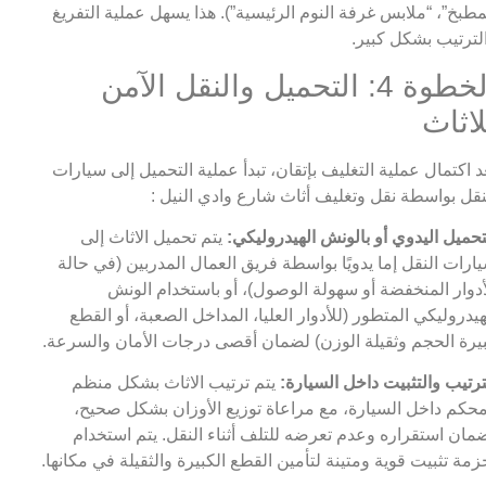
مطبخ”، “ملابس غرفة النوم الرئيسية”). هذا يسهل عملية التفريغ
لترتيب بشكل كبير.
الخطوة 4: التحميل والنقل الآمن
لاثاث
د اكتمال عملية التغليف بإتقان، تبدأ عملية التحميل إلى سيارات
نقل بواسطة نقل وتغليف أثاث شارع وادي النيل :
تحميل اليدوي أو بالونش الهيدروليكي:
يتم تحميل الاثاث إلى
ارات النقل إما يدويًا بواسطة فريق العمال المدربين (في حالة
أدوار المنخفضة أو سهولة الوصول)، أو باستخدام الونش
هيدروليكي المتطور (للأدوار العليا، المداخل الصعبة، أو القطع
يرة الحجم وثقيلة الوزن) لضمان أقصى درجات الأمان والسرعة.
ترتيب والتثبيت داخل السيارة:
يتم ترتيب الاثاث بشكل منظم
حكم داخل السيارة، مع مراعاة توزيع الأوزان بشكل صحيح،
مان استقراره وعدم تعرضه للتلف أثناء النقل. يتم استخدام
زمة تثبيت قوية ومتينة لتأمين القطع الكبيرة والثقيلة في مكانها.