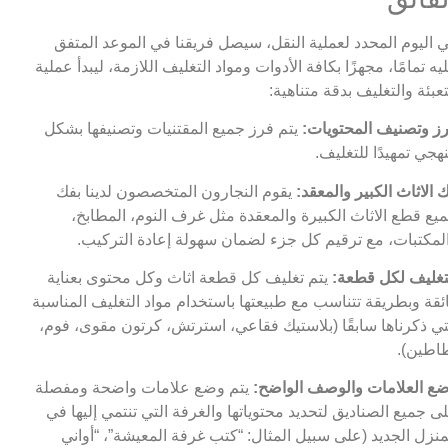
 اليوم المحدد لعملية النقل، سيصل فريقنا في الموعد المتفق
يه تمامًا، مجهزًا بكافة الأدوات ومواد التغليف اللازمة، ليبدأ عملية
تعبئة والتغليف بدقة متناهية:
ز وتصنيف المحتويات:
يتم فرز جميع المقتنيات وتصنيفها بشكل
هجي تمهيدًا للتغليف.
 الاثاث الكبير والمعقد:
يقوم النجارون المتخصصون لدينا بفك
يع قطع الاثاث الكبيرة والمعقدة مثل غرف النوم، المطابخ،
لمكتبات، مع ترقيم كل جزء لضمان سهولة إعادة التركيب.
تغليف لكل قطعة:
يتم تغليف كل قطعة اثاث وكل محتوى بعناية
ئقة وبطريقة تتناسب مع طبيعتها باستخدام مواد التغليف المناسبة
تي ذكرناها سابقًا (بلاستيك فقاعي، استرتش، كرتون مقوى، فوم،
اطين).
ع العلامات والوصف الواضح:
يتم وضع علامات واضحة ومفصلة
ى جميع الصناديق لتحديد محتوياتها والغرفة التي تنتمي إليها في
منزل الجديد (على سبيل المثال: “كتب غرفة المعيشة”، “أواني