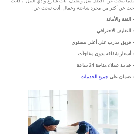
عندما تبحث عن “أفضل نقل وتغليف أثاث شارع وادي النيل ”، فأ
تبحث عن أكثر من مجرد شاحنة وعمال. أنت تبحث ع
الثقة والأمانة

التغليف الاحترافي

فريق مدرب على أعلى مستوى

أسعار شفافة بدون مفاجآت

خدمة عملاء متاحة 24 ساعة

جميع الخدمات
ضمان على
