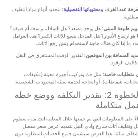
رفة عدد الغرف و
محتوياتها التفصيلية
:
لتحديد أنواع مواد التغليف
مطلوبة.
ييم طبيعة المبنى:
هل يوجد مصعد؟ هل السلالم واسعة أم ضيقة؟
 هو ارتفاع الأدوار؟ هل المدخل يتسع للاثاث الكبير؟ هذه العوامل
دد ما إذا كان هناك حاجة لاستخدام ونش رفع الاثاث.
ديد المسافة بين الموقعين:
لتقدير الوقت المستغرق في النقل
كاليف الوقود.
 متطلبات خاصة:
مثل فك وتركيب أجهزة معينة (مكيفات،
انات، شفاطات)، أو الحاجة لخدمة تعبئة المحتويات الشخصية.
الخطوة 2: تقدير التكلفة ووضع خطة
مل متكاملة
اءً على المعلومات التي تم جمعها خلال المعاينة الشاملة، ستقوم
ل وتغليف أثاث شارع وادي النيل بتقديم عرض سعر مفصل
فاف تمامًا. هذا العرض سيشمل جميع الخدمات المطلوبة دون