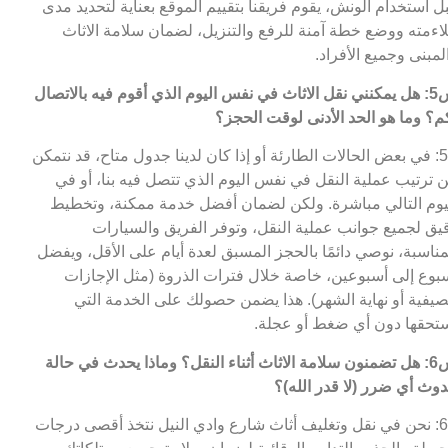
ل استخدام الونش، يقوم فريقنا بتقييم الموقع بعناية لتحديد مدى
اءمته ووضع خطة آمنة للرفع والتنزيل، لضمان سلامة الاثاث
لمبنى وجميع الأفراد.
س5: هل يمكنني نقل الاثاث في نفس اليوم الذي أقوم فيه بالاتصال
م؟ وما هو الحد الأدنى لوقت الحجز؟
ج5: في بعض الحالات الطارئة أو إذا كان لدينا جدول متاح، قد نتمكن
 ترتيب عملية النقل في نفس اليوم الذي تتصل فيه بنا، أو في
يوم التالي مباشرة. ولكن لضمان أفضل خدمة ممكنة، وتخطيط
يق لجميع جوانب عملية النقل، وتوفر الفريق والسيارات
مناسبة، نوصي دائمًا بالحجز المسبق لعدة أيام على الأقل، ويفضل
بوع إلى أسبوعين، خاصة خلال فترات الذروة (مثل الإجازات
صيفية أو نهاية الشهر). هذا يضمن حصولك على الخدمة التي
تحقها دون أي ضغط أو عجلة.
س6: هل تضمنون سلامة الاثاث أثناء النقل؟ وماذا يحدث في حالة
وث أي ضرر (لا قدر الله)؟
ج6: نحن في نقل وتغليف أثاث شارع وادي النيل نتخذ أقصى درجات