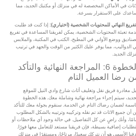
اثاث في الأماكن المخصصة له في منزلك أو مكتبك الجديد، مما
اعدك على الاستقرار بسرعة.
تفريغ النهائي للمحتويات الشخصية (اختياري):
إذا كنت قد طلبت
مة تعبئة المحتويات الشخصية، يمكن لفريقنا المساعدة في تفريغ
صناديق ووضع الأواني في المطبخ، الكتب في المكتبة، والملابس
 الدواليب، مما يوفر عليك الكثير من الوقت والجهد في ترتيب
زلك الجديد.
الخطوة 6: المراجعة النهائية والتأكد
ن رضا العميل التام
ل مغادرة فريق نقل وتغليف أثاث شارع وادي النيل للموقع
جديد، سيتم إجراء مراجعة نهائية وشاملة معك. هذه الخطوة
سمة لضمان رضاك التام عن الخدمة. سنقوم بجولة معك للتأكد
 أن جميع الاثاث قد تم نقله وتركيبه وترتيبه بالشكل المطلوب
امًا، وأنك راضٍ عن كل التفاصيل. في حالة وجود أي ملاحظات أو
طلبات إضافية بسيطة، فإن فريقنا مستعد للتعامل معها فورًا.
فنا الأسمى هو أن نتركك سعيدًا، مرتاحًا، ومستقرًا في منزلك