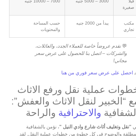
7000 – 10000 جنيه
3000 – 5000 جنيه
فيلا
صغيرة
حسب المساحة
يبدأ من 2000 جنيه
مكتب
والمحتويات
تجاري
نقدم عروضاً خاصة للعملاء الجدد، والعائلات،
💬
والشركات – اتصل بنا للحصول على عرض سعر
مجاني!
احصل على عرض سعر فوري من هنا

خطوات عملية نقل ورفع الاثا
مع “الخبير لنقل الاثاث والعفش”
والراحة
والاحترافية
الشفافي
، نؤمن بالشفافية
“نقل وتغليف أثاث شارع وادي النيل “
ف
المطلقة والوضوح في كل خطوة من خطوات عملية النقل. ل