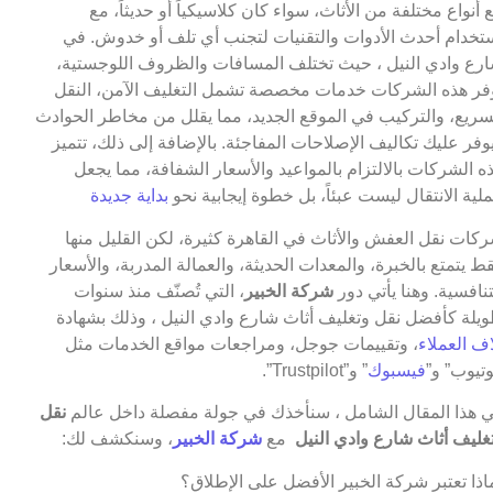
 أنواع مختلفة من الأثاث، سواء كان كلاسيكياً أو حديثاً، مع
تخدام أحدث الأدوات والتقنيات لتجنب أي تلف أو خدوش. في
رع وادي النيل ، حيث تختلف المسافات والظروف اللوجستية،
فر هذه الشركات خدمات مخصصة تشمل التغليف الآمن، النقل
سريع، والتركيب في الموقع الجديد، مما يقلل من مخاطر الحوادث
وفر عليك تكاليف الإصلاحات المفاجئة. بالإضافة إلى ذلك، تتميز
ه الشركات بالالتزام بالمواعيد والأسعار الشفافة، مما يجعل
لية الانتقال ليست عبئاً، بل خطوة إيجابية نحو
بداية جديدة
كات نقل العفش والأثاث في القاهرة كثيرة، لكن القليل منها
ط يتمتع بالخبرة، والمعدات الحديثة، والعمالة المدربة، والأسعار
تنافسية. وهنا يأتي دور
شركة الخبير
، التي تُصنّف منذ سنوات
يلة كأفضل نقل وتغليف أثاث شارع وادي النيل ، وذلك بشهادة
اف العملاء
، وتقييمات جوجل، ومراجعات مواقع الخدمات مثل
وتيوب” و”
فيسبوك
” و”Trustpilot”.
 هذا المقال الشامل ، سنأخذك في جولة مفصلة داخل عالم
نقل
غليف أثاث شارع وادي النيل
مع
شركة الخبير
، وسنكشف لك:
اذا تعتبر شركة الخبير الأفضل على الإطلاق؟