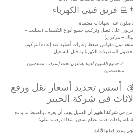
‍💻 فريق فنيي الكهرباء
صلون على شهادات معتمدة
ربون على فصل وتركيب جميع أنواع التكييفات (سبليت –
اك – مركزي)
تخدمون مقياس ضغط وغازات أصلية عند إعادة التركيب
حصون التوصيلات الكهربائية قبل التشغيل
✅
جميع الفنيين لدينا يعملون تحت إشراف مهندسين
متخصصين.
 أسس تحديد أسعار نقل ورفع
لاثاث في شركة الخبير
من في
شركة الخبير
أن العميل يجب أن يعرف بالضبط ما يدفع
ابله، ولذلك نعتمد نظام تسعير شفاف يعتمد على:
م وعدد قطع الأثاث