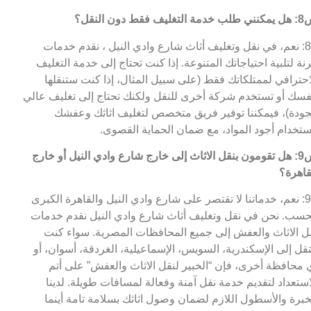
التغليف فقط دون النقل؟
ج8: نعم، في نقل وتغليف أثاث شارع وادي النيل ، نقدم خدمات
نة لتلبية احتياجاتك المتنوعة. إذا كنت تحتاج إلى خدمة التغليف
احترافي لممتلكاتك فقط (على سبيل المثال، إذا كنت ستنقلها
فسك أو تستخدم شركة أخرى للنقل ولكنك تحتاج إلى تغليف عالي
جودة)، فيمكننا توفير فريق متخصص لتغليف اثاثك وعفشك
ستخدام أجود المواد، مع ضمان الحماية القصوى.
س9: هل تقومون بنقل الاثاث إلى خارج شارع وادي النيل أو خارج
قاهرة؟
ج9: نعم، خدماتنا لا تقتصر على شارع وادي النيل والقاهرة الكبرى
سب. نحن في نقل وتغليف أثاث شارع وادي النيل نقدم خدمات
ل الاثاث والعفش إلى جميع المحافظات المصرية. سواء كنت
تقل إلى الإسكندرية، السويس، الإسماعيلية، الغردقة، أسوان، أو
 محافظة أخرى، فإن “الخبير لنقل الاثاث والعفش” على أتم
استعداد لتقديم خدمة نقل آمنة وفعالة لمسافات طويلة. لدينا
خبرة والأسطول اللازم لضمان وصول اثاثك بسلامة تامة أينما