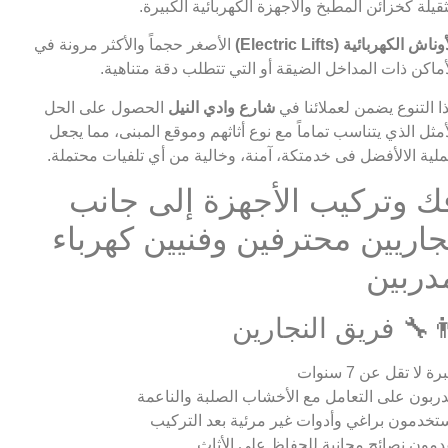
ثقيلة كخزائن المطبخ والأجهزة الكهربائية الكبيرة.
وناش الكهربائية (Electric Lifts)
الأصغر حجماً والأكثر مرونة في
أماكن ذات المداخل الضيقة أو التي تتطلب دقة متناهية.
ا التنوع يضمن لعملائنا في
شارع وادي النيل
الحصول على الحل
أمثل الذي يتناسب تماماً مع نوع أثاثهم وموقع المبنى، مما يجعل
لية الالأفضل فى خدمتكة، آمنة، وخالية من أي تلفيات محتملة.
ك وتركيب الأجهزة إلى جانب
جاريين محترفين وفنيين كهرباء
دربين
‍🔧 فريق النجارين
ة لا تقل عن 7 سنوات
ربون على التعامل مع الأخشاب الصلبة والناعمة
تخدمون براغي وأدوات غير مرئية بعد التركيب
دمون نصائح مجانية للحفاظ على الأثاث