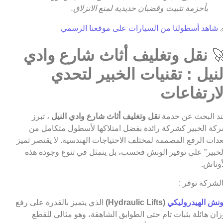
بأحزمة تثبيت وقضبان حديدية لمنع الانزلاق.
شاهد أسطولنا من السيارات على موقعنا الرسمي

نقل وتغليف أثاث شارع وادي

النيل : تقنيات الخبير لتحد
الارتفاعا
، تبرز
نقل وتغليف أثاث شارع وادي النيل
عند البحث عن خد
شركة الخبير كشركة رائدة بفضل امتلاكها لأسطول متكامل 
معدات الرفع المصممة لمختلف الاحتياجات الهندسية. لا يقتصر تم
“الخبير” على توفير الونش فحسب، بل يتمثل في تنوع وجودة ه
الأونا
فالشركة توفر
الذي يتميز بالقدرة على رفع
(Hydraulic Lifts)
الونش الهيدرولي
أوزان هائلة بثبات تام حتى الطوابق الشاهقة، وهو مثالي للق