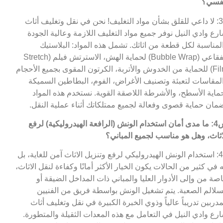
فسي؟
ج3: لا داعي للقلق بشأن مواد التغليف! نحن في نقل وتغليف أثاث
رع وادي النيل نوفر جميع مواد التغليف اللازمة وعالية الجودة
لمناسبة لكل قطعة من اثاثك. تشمل هذه المواد: البلاستيك
الفقاعي (Bubble Wrap) لحماية الهش، الاسترتش فيلم (Stretch
Film) للحماية من الخدوش والأتربة، الكرتون المقوى بجميع الأحجام
لمقاسات لتعبئة وتصنيف الأغراض، الفوم، البطاطين السميكة
ماية الأسطح، والأشرطة اللاصقة القوية. نستخدم هذه المواد
مان حماية قصوى وفعالة لجميع ممتلكاتك أثناء عملية النقل.
س4: ما مدى أمان استخدام الونش (الرافعة الهيدروليكية) لرفع
اثاث، وهل هو مناسب لجميع المباني؟
ج4: استخدام الونش الهيدروليكي لرفع وتنزيل الاثاث آمن للغاية، بل
ه في كثير من الحالات يكون الخيار الأكثر أمانًا وكفاءة لنقل الاثاث،
صة من وإلى الأدوار العليا والمباني ذات المداخل الضيقة أو
سلالم الصعبة. يتم تشغيل الونش بواسطة فريق من الفنيين
مدربين تدريباً عالياً وذوي الخبرة الكبيرة في نقل وتغليف أثاث
رع وادي النيل في التعامل مع هذه المعدات الثقيلة والمتطورة.