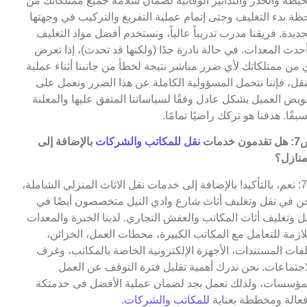
حيطة والحذر والتدابير الوقائية لضمان سلامة جميع ممتلكاتك من
ظة بدء التغليف وحتى إتمام عملية التفريغ والتركيب في وجهتها
جديدة. فريقنا مدرب تدريباً عالياً، ونستخدم أفضل مواد التغليف
حدث المعدات. في حالة نادرة جدًا (ولكنها قد تحدث)، إذا تعرض
 من ممتلكاتك لأي ضرر مباشر نتيجة لخطأ من جانبنا أثناء عملية
نقل، فإننا نتحمل المسؤولية الكاملة عن هذا الضرر ونعمل على
ويض العميل بشكل عادل وفقًا لسياساتنا المتفق عليها والمعلنة
بقًا. هدفنا هو تركك راضيًا تمامًا.
مون خدمات
نقل للمكاتب والشركات
بالإضافة إلى
منازل؟
ج7: نعم، بالتأكيد! بالإضافة إلى خدمات نقل الاثاث المنزلي الشاملة،
ن في نقل وتغليف أثاث شارع وادي النيل متخصصون أيضًا في
ل وتغليف أثاث المكاتب والعفش التجاري. لدينا الخبرة والمعدات
لازمة للتعامل مع المكاتب الكبيرة، محطات العمل، الخزائن،
فات المستندات، الأجهزة الإلكترونية الخاصة بالمكاتب، وغرف
اجتماعات. نحن ندرك أهمية تقليل فترة التوقف عن العمل
مؤسسات، ولذلك نعمل بجد لضمان عملية الأفضل فى خدمتكة
عالة ومخططة بعناية
للمكاتب والشركات
.