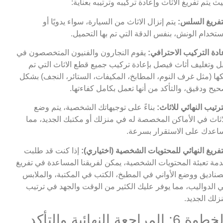
ث يتم تفريغ الاثاث وإعادة تركيبه وترتيبه بعناية:
تفريغ السلس:
يتم إنزال الاثاث من السيارة، سواء يدويًا أو
ستخدام الونش، بنفس الدقة التي تم بها التحميل.
ادة التركيب الاحترافي:
يقوم النجارون والفنيون المتخصصون في
ل وتغليف أثاث فيصل بإعادة تركيب جميع قطع الاثاث التي تم
ها (مثل غرف النوم، المطابخ، المكيفات، الستائر، النجف) بشكل
يح ودقيق، والتأكد من أنها تعمل بكامل كفاءتها.
ترتيب النهائي للاثاث:
بناءً على توجيهاتك الشخصية، يتم وضع
اثاث في الأماكن المخصصة له في منزلك أو مكتبك الجديد، مما
اعدك على الاستقرار بسرعة.
تفريغ النهائي للمحتويات الشخصية (اختياري):
إذا كنت قد طلبت
مة تعبئة المحتويات الشخصية، يمكن لفريقنا المساعدة في تفريغ
صناديق ووضع الأواني في المطبخ، الكتب في المكتبة، والملابس
 الدواليب، مما يوفر عليك الكثير من الوقت والجهد في ترتيب
زلك الجديد.
الخطوة 6: المراجعة النهائية والتأكد