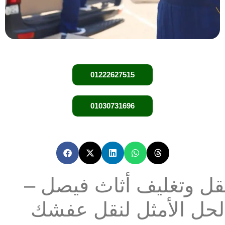
01222627515
01030731696
قل وتغليف أثاث فيصل –
لحل الأمثل لنقل عفشك