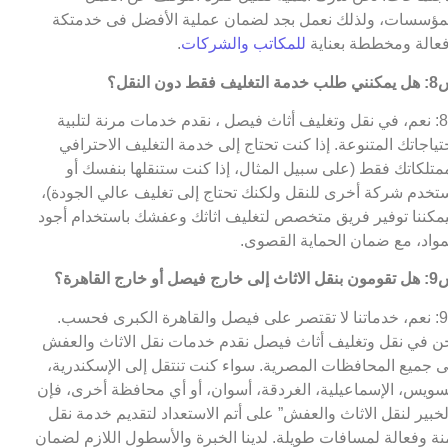
مؤسسات، ولذلك نعمل بجد لضمان عملية الأفضل فى خدمتكة
عالة ومخططة بعناية
للمكاتب والشركات
.
التغليف فقط دون النقل؟
ج8: نعم، في نقل وتغليف أثاث فيصل ، نقدم خدمات مرنة لتلبية
تياجاتك المتنوعة. إذا كنت تحتاج إلى خدمة التغليف الاحترافي
متلكاتك فقط (على سبيل المثال، إذا كنت ستنقلها بنفسك أو
تخدم شركة أخرى للنقل ولكنك تحتاج إلى تغليف عالي الجودة)،
مكننا توفير فريق متخصص لتغليف اثاثك وعفشك باستخدام أجود
مواد، مع ضمان الحماية القصوى.
ى خارج فيصل أو خارج القاهرة؟
ج9: نعم، خدماتنا لا تقتصر على فيصل والقاهرة الكبرى فحسب.
ن في نقل وتغليف أثاث فيصل نقدم خدمات نقل الاثاث والعفش
ى جميع المحافظات المصرية. سواء كنت تنتقل إلى الإسكندرية،
سويس، الإسماعيلية، الغردقة، أسوان، أو أي محافظة أخرى، فإن
لخبير لنقل الاثاث والعفش” على أتم الاستعداد لتقديم خدمة نقل
نة وفعالة لمسافات طويلة. لدينا الخبرة والأسطول اللازم لضمان