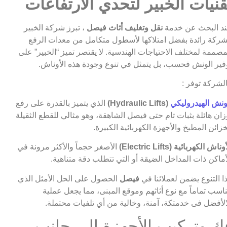
قنيات الخبير لتحدي الارتفاعات
د البحث عن خدمة
نقل وتغليف أثاث فيصل
، تبرز شركة الخبير
ركة رائدة بفضل امتلاكها لأسطول متكامل من معدات الرفع
مصممة لمختلف الاحتياجات الهندسية. لا يقتصر تميز “الخبير” على
فير الونش فحسب، بل يتمثل في تنوع وجودة هذه الأوناش.
لشركة توفر :
ونش الهيدروليكي
(Hydraulic Lifts)
الذي يتميز بالقدرة على رفع
زان هائلة بثبات تام حتى فيصل الشاهقة، وهو مثالي للقطع الثقيلة
زائن المطبخ والأجهزة الكهربائية الكبيرة.
وناش الكهربائية (Electric Lifts)
الأصغر حجماً والأكثر مرونة في
أماكن ذات المداخل الضيقة أو التي تتطلب دقة متناهية.
ا التنوع يضمن لعملائنا في
فيصل
الحصول على الحل الأمثل الذي
ناسب تماماً مع نوع أثاثهم وموقع المبنى، مما يجعل عملية
الأفضل فى خدمتكة، آمنة، وخالية من أي تلفيات محتملة.
ك وتركيب الأجهزة إلى جانب