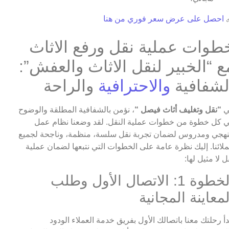
احصل على عرض سعر فوري من هنا

خطوات عملية نقل ورفع الاثا
مع “الخبير لنقل الاثاث والعفش”
والراحة
والاحترافية
الشفافي
، نؤمن بالشفافية المطلقة والوضوح
“نقل وتغليف أثاث فيصل “
ف
في كل خطوة من خطوات عملية النقل. لقد وضعنا نظام ع
منهجي ومدروس لضمان تجربة نقل سلسة، منظمة، وناجحة لجم
عملائنا. إليك نظرة عامة على الخطوات التي نتبعها لضمان عمل
نقل لا مثيل له
الخطوة 1: الاتصال الأول وطلب
المعاينة المجاني
تبدأ رحلتك معنا باتصالك الأول بفريق خدمة العملاء الود