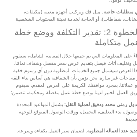
كاليف الوقود.
 متطلبات خاصة:
مثل فك وتركيب أجهزة معينة (مكيفات،
انات، شفاطات)، أو الحاجة لخدمة تعبئة المحتويات الشخصية.
الخطوة 2: تقدير التكلفة ووضع خطة
مل متكاملة
اءً على المعلومات التي تم جمعها خلال المعاينة الشاملة، ستقوم
ل وتغليف أثاث فيصل بتقديم عرض سعر مفصل وشفاف تمامًا.
ا العرض سيشمل جميع الخدمات المطلوبة دون أي رسوم خفية
 مفاجآت غير سارة. نحن نؤمن بأن الشفافية هي أساس بناء الثقة
 عملائنا. بمجرد موافقتك الكريمة على العرض المقدم، سيقوم
يق العمل الخبير لدينا بوضع خطة عمل مفصلة ومحكمة، تتضمن:
ول زمني محدد ودقيق لعملية النقل:
يشمل المواعيد المحددة
وصول، بدء التغليف، التحميل، ووقت الوصول المتوقع للوجهة
جديدة.
ديد عدد العمالة المطلوبة:
لضمان سير العمل بكفاءة وسرعة.