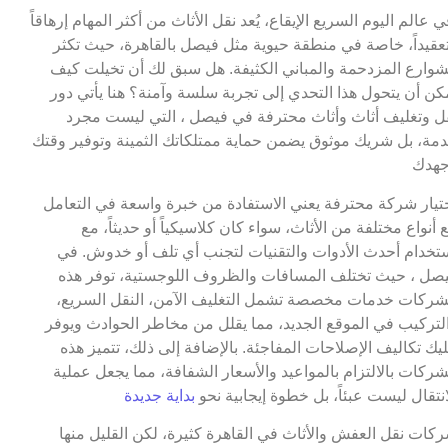
ي عالم اليوم السريع الإيقاع، يُعد نقل الأثاث من أكثر المهام إرهاقاً
عقيداً، خاصة في منطقة حيوية مثل فيصل بالقاهرة، حيث تكثر
شوارع المزدحمة والمباني الكثيفة. هل سبق لك أن تخيلت كيف
كن أن يتحول هذا التحدي إلى تجربة سلسة وآمنة؟ هنا يأتي دور
ل وتغليف أثاث وأثاث محترفة في فيصل ، التي ليست مجرد
مة، بل شريك موثوق يضمن حماية ممتلكاتك الثمينة وتوفير وقتك
هدك
تيار شركة محترفة يعني الاستفادة من خبرة واسعة في التعامل
 أنواع مختلفة من الأثاث، سواء كان كلاسيكياً أو حديثاً، مع
تخدام أحدث الأدوات والتقنيات لتجنب أي تلف أو خدوش. في
صل ، حيث تختلف المسافات والظروف اللوجستية، توفر هذه
شركات خدمات مخصصة تشمل التغليف الآمن، النقل السريع،
لتركيب في الموقع الجديد، مما يقلل من مخاطر الحوادث ويوفر
يك تكاليف الإصلاحات المفاجئة. بالإضافة إلى ذلك، تتميز هذه
شركات بالالتزام بالمواعيد والأسعار الشفافة، مما يجعل عملية
انتقال ليست عبئاً، بل خطوة إيجابية نحو
بداية جديدة
كات نقل العفش والأثاث في القاهرة كثيرة، لكن القليل منها