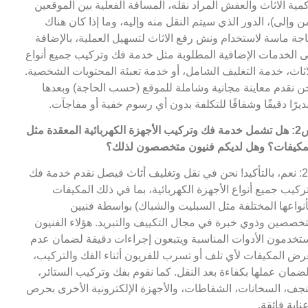
مية الاثاث والعفش المراد نقله، المسافة الفعلية بين الموقعين
ن وإلى)، الدور الذي سيتم النقل منه وإليه، وما إذا كان هناك
جة ماسة لاستخدام ونش رفع الاثاث لتسهيل العملية، بالإضافة
ى الخدمات الإضافية المطلوبة مثل خدمة فك وتركيب جميع أنواع
اثاث، خدمة التغليف الشامل، أو خدمة تعبئة المحتويات الشخصية.
ن نقدم معاينة مجانية وشاملة للموقع (حسب الحاجة) وبعدها
ديرًا دقيقًا وشفافًا للتكلفة بدون أي رسوم خفية أو مفاجآت.
س2: هل تشمل خدمة فك وتركيب الأجهزة الكهربائية المعقدة مثل
مكيفات؟ وهل لديكم فنيون متخصصون لذلك؟
ج2: نعم، بالتأكيد! نحن في نقل وتغليف أثاث فيصل نقدم خدمة فك
ركيب جميع أنواع الأجهزة الكهربائية، بما في ذلك المكيفات
أنواعها المختلفة مثل السبليت والشباك) بواسطة فنيين
خصصين وذوي خبرة في مجال التكييف والتبريد. هؤلاء الفنيون
تخدمون الأدوات المناسبة ويتبعون إجراءات دقيقة لضمان عدم
رض المكيفات لأي تلف أو تسرب للفريون أثناء الفك والتركيب،
ضمان عملها بكفاءة بعد النقل. كما نقوم بفك وتركيب الستائر،
نجف، السخانات، الشفاطات، والأجهزة الإلكترونية الأخرى بحرص
ناية فائقة.