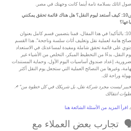
وصول اثاثك بسلامة تامة أينما كانت وجهتك في مص
س10: كيف أستعد ليوم النقل؟ هل هناك قائمة تحقق يمكنني
اتباعه
ج10: بالتأكيد! في هذا المقال، قمنا بتضمين قسم كامل بعنوان
“نصائح هامة لعملية نقل وتغليف أثاث سلسة وناجحة”. هذا الق
يحتوي على قائمة تحقق شاملة ومفيدة لمساعدتك في الاستعد
ليوم النقل، بدءًا من التخطيط المبكر، التخلص من الأشياء غ
الضرورية، إعداد صندوق أساسيات اليوم الأول، وحماية المستند
الهامة، وغيرها من النصائح العملية التي ستجعل يوم النقل أك
سهولة وراحة ل
📌
“الخبير ليست مجرد شركة نقل، بل شريكك في كل خطوة من
خطوات انتقا
اقرأ المزيد من الأسئلة الشائعة هنا

🗣️ تجارب بعض العملاء م