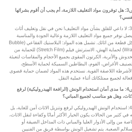
س3: هل توفرون مواد التغليف اللازمة، أم يجب أن أقوم بشرائها
فسي؟
ج3: لا داعي للقلق بشأن مواد التغليف! نحن في نقل وتغليف أثاث
صل نوفر جميع مواد التغليف اللازمة وعالية الجودة والمناسبة
لكل قطعة من اثاثك. تشمل هذه المواد: البلاستيك الفقاعي (Bubble
Wrap) لحماية الهش، الاسترتش فيلم (Stretch Film) للحماية من
خدوش والأتربة، الكرتون المقوى بجميع الأحجام والمقاسات لتعبئة
صنيف الأغراض، الفوم، البطاطين السميكة لحماية الأسطح،
لأشرطة اللاصقة القوية. نستخدم هذه المواد لضمان حماية قصوى
عالة لجميع ممتلكاتك أثناء عملية النقل.
س4: ما مدى أمان استخدام الونش (الرافعة الهيدروليكية) لرفع
اثاث، وهل هو مناسب لجميع المباني؟
ج4: استخدام الونش الهيدروليكي لرفع وتنزيل الاثاث آمن للغاية، بل
ه في كثير من الحالات يكون الخيار الأكثر أمانًا وكفاءة لنقل الاثاث،
صة من وإلى الأدوار العليا والمباني ذات المداخل الضيقة أو
سلالم الصعبة. يتم تشغيل الونش بواسطة فريق من الفنيين