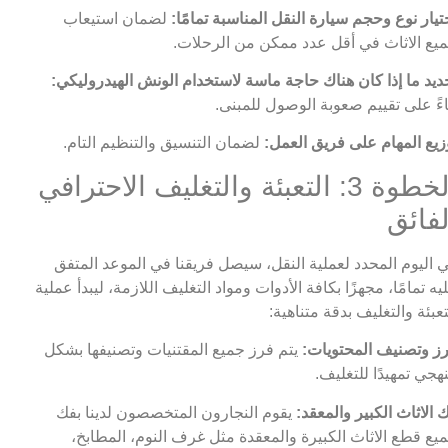
تيار نوع وحجم سيارة النقل المناسبة تمامًا:
لضمان استيعاب
يع الاثاث في أقل عدد ممكن من الرحلات.
ديد ما إذا كان هناك حاجة ماسة لاستخدام الونش الهيدروليكي:
اءً على تقييم صعوبة الوصول للمبنى.
زيع المهام على فريق العمل:
لضمان التنسيق والتنظيم التام.
الخطوة 3: التعبئة والتغليف الاحترافي
لفائق
 اليوم المحدد لعملية النقل، سيصل فريقنا في الموعد المتفق
يه تمامًا، مجهزًا بكافة الأدوات ومواد التغليف اللازمة، ليبدأ عملية
تعبئة والتغليف بدقة متناهية:
ز وتصنيف المحتويات:
يتم فرز جميع المقتنيات وتصنيفها بشكل
هجي تمهيدًا للتغليف.
 الاثاث الكبير والمعقد:
يقوم النجارون المتخصصون لدينا بفك
يع قطع الاثاث الكبيرة والمعقدة مثل غرف النوم، المطابخ،