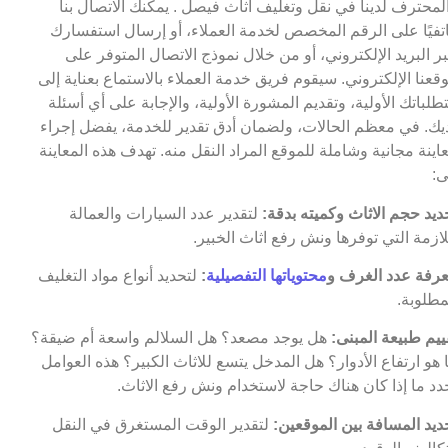
لمحترف لدينا في نقل وتغليف أثاث فيصل . يمكنك الاتصال بنا
تفيًا على الرقم المخصص لخدمة العملاء، أو إرسال استفسارك
ر البريد الإلكتروني، أو من خلال نموذج الاتصال المتوفر على
قعنا الإلكتروني. سيقوم فريق خدمة العملاء بالاستماع بعناية إلى
طلباتك الأولية، وتقديم المشورة الأولية، والإجابة على أي أسئلة
يك. في معظم الحالات، ولضمان أدق تقدير للخدمة، يفضل إجراء
اينة مجانية وشاملة للموقع المراد النقل منه. تهدف هذه المعاينة
ى:
ديد حجم الاثاث وكميته بدقة:
لتقدير عدد السيارات والعمالة
لازمة التي توفرها ونش رفع اثاث الخبير.
رفة عدد الغرف و
محتوياتها التفصيلية
:
لتحديد أنواع مواد التغليف
مطلوبة.
ييم طبيعة المبنى:
هل يوجد مصعد؟ هل السلالم واسعة أم ضيقة؟
 هو ارتفاع الأدوار؟ هل المدخل يتسع للاثاث الكبير؟ هذه العوامل
دد ما إذا كان هناك حاجة لاستخدام ونش رفع الاثاث.
ديد المسافة بين الموقعين:
لتقدير الوقت المستغرق في النقل