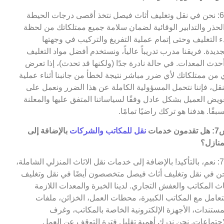
ج6: نحن في نقل وتغليف أثاث فيصل نتخذ أقصى درجات الحيطة
لحذر والتدابير الوقائية لضمان سلامة جميع ممتلكاتك من لحظة
ء التغليف وحتى إتمام عملية التفريغ والتركيب في وجهتها
جديدة. فريقنا مدرب تدريباً عالياً، ونستخدم أفضل مواد التغليف
حدث المعدات. في حالة نادرة جدًا (ولكنها قد تحدث)، إذا تعرض
 من ممتلكاتك لأي ضرر مباشر نتيجة لخطأ من جانبنا أثناء عملية
نقل، فإننا نتحمل المسؤولية الكاملة عن هذا الضرر ونعمل على
ويض العميل بشكل عادل وفقًا لسياساتنا المتفق عليها والمعلنة
بقًا. هدفنا هو تركك راضيًا تمامًا.
مون خدمات
نقل للمكاتب والشركات
بالإضافة إلى
منازل؟
ج7: نعم، بالتأكيد! بالإضافة إلى خدمات نقل الاثاث المنزلي الشاملة،
ن في نقل وتغليف أثاث فيصل متخصصون أيضًا في نقل وتغليف
اث المكاتب والعفش التجاري. لدينا الخبرة والمعدات اللازمة
تعامل مع المكاتب الكبيرة، محطات العمل، الخزائن، ملفات
مستندات، الأجهزة الإلكترونية الخاصة بالمكاتب، وغرف
اجتماعات. نحن ندرك أهمية تقليل فترة التوقف عن العمل