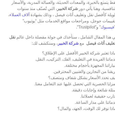
ط يتمتع بالخبرة، والمعدات الحديثة، والعمالة المدربة، والأسعار
تنافسية. وهنا يأتي دور
شركة الخبير
، التي تُصنّف منذ سنوات
يلة كأفضل نقل وتغليف أثاث فيصل ، وذلك بشهادة
آلاف العملاء
،
قييمات جوجل، ومراجعات مواقع الخدمات مثل “يوتيوب”
فيسبوك
” و”Trustpilot”.
 هذا المقال الشامل ، سنأخذك في جولة مفصلة داخل عالم
نقل
غليف أثاث فيصل
مع
شركة الخبير
، وسنكشف لك:
اذا تعتبر شركة الخبير الأفضل على الإطلاق؟
ماتنا الفريدة في التغليف، الفك، التركيب، النقل.
اراتنا المجهزة بأحجام مختلفة.
يقنا من النجارين والفنيين المحترفين.
ف نحدد الأسعار بشكل شفاف ومنصف؟
مزايا الحصرية التي تحصل عليها عند التعامل معنا.
ئلة شائعة وإجابات دقيقة.
ارب حقيقية لعملائنا.
ماتنا على مدار الساعة.
اذا نوفر لك الوقت، الجهد، والمال؟