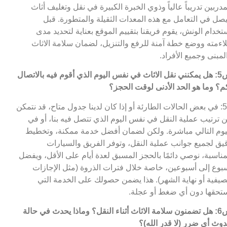
مدربين تدريباً عالياً وذوي الخبرة الكبيرة في نقل وتغليف أثاث
صل في التعامل مع هذه المعدات الثقيلة والمتطورة. قبل
تخدام الونش، يقوم فريقنا بتقييم الموقع بعناية لتحديد مدى
اءمته ووضع خطة آمنة للرفع والتنزيل، لضمان سلامة الاثاث
لمبنى وجميع الأفراد.
س5: هل يمكنني نقل الاثاث في نفس اليوم الذي أقوم فيه بالاتصال
م؟ وما هو الحد الأدنى لوقت الحجز؟
ج5: في بعض الحالات الطارئة أو إذا كان لدينا جدول متاح، قد نتمكن
 ترتيب عملية النقل في نفس اليوم الذي تتصل فيه بنا، أو في
يوم التالي مباشرة. ولكن لضمان أفضل خدمة ممكنة، وتخطيط
يق لجميع جوانب عملية النقل، وتوفر الفريق والسيارات
مناسبة، نوصي دائمًا بالحجز المسبق لعدة أيام على الأقل، ويفضل
بوع إلى أسبوعين، خاصة خلال فترات الذروة (مثل الإجازات
صيفية أو نهاية الشهر). هذا يضمن حصولك على الخدمة التي
تحقها دون أي ضغط أو عجلة.
س6: هل تضمنون سلامة الاثاث أثناء النقل؟ وماذا يحدث في حالة
وث أي ضرر (لا قدر الله)؟