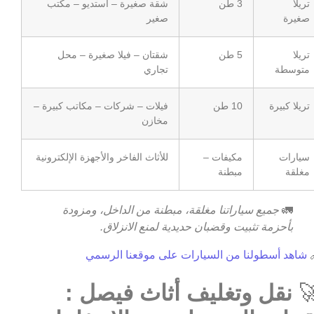
شقة صغيرة – استديو – مكتب
3 طن
تريلا
صغير
صغيرة
شقتان – فيلا صغيرة – محل
5 طن
تريلا
تجاري
متوسطة
فيلات – شركات – مكاتب كبيرة –
10 طن
تريلا كبيرة
مخازن
للأثاث الفاخر والأجهزة الإلكترونية
مكيفات –
سيارات
مبطنة
مغلقة
جميع سياراتنا مغلقة، مبطنة من الداخل، ومزودة
🚛
بأحزمة تثبيت وقضبان حديدية لمنع الانزلاق.
شاهد أسطولنا من السيارات على موقعنا الرسمي

نقل وتغليف أثاث فيصل :
