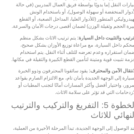
ارات النقل إما يدويًا بواسطة فريق العمال المدربين (في حالة
أدوار المنخفضة أو سهولة الوصول)، أو باستخدام الونش
هيدروليكي المتطور (للأدوار العليا، المداخل الصعبة، أو القطع
يرة الحجم وثقيلة الوزن) لضمان أقصى درجات الأمان والسرعة.
ترتيب والتثبيت داخل السيارة:
يتم ترتيب الاثاث بشكل منظم
حكم داخل السيارة، مع مراعاة توزيع الأوزان بشكل صحيح،
مان استقراره وعدم تعرضه للتلف أثناء النقل. يتم استخدام
زمة تثبيت قوية ومتينة لتأمين القطع الكبيرة والثقيلة في مكانها.
انتقال الآمن والمحترف:
يقود سائقونا المحترفون وذوو الخبرة
سيارة إلى الوجهة الجديدة بأمان تام، مع الالتزام الصارم بقواعد
مرور، واختيار أفضل وأكثر المسارات أمانًا لتجنب المطبات أو
ازدحامات التي قد تؤثر على سلامة الاثاث.
الخطوة 5: التفريغ والتركيب والترتيب
لنهائي للاثاث
د الوصول إلى الوجهة الجديدة، تبدأ المرحلة الأخيرة من العملية،