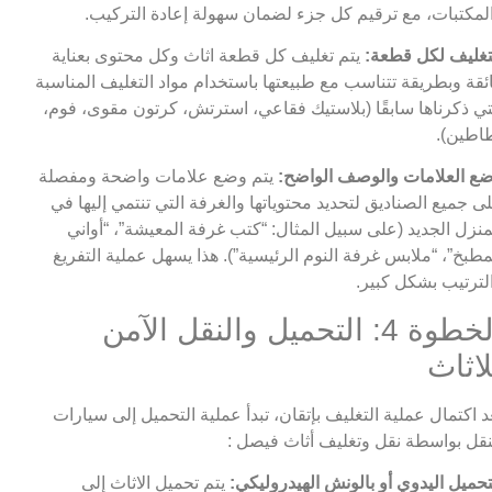
لمكتبات، مع ترقيم كل جزء لضمان سهولة إعادة التركيب.
تغليف لكل قطعة:
يتم تغليف كل قطعة اثاث وكل محتوى بعناية
ئقة وبطريقة تتناسب مع طبيعتها باستخدام مواد التغليف المناسبة
تي ذكرناها سابقًا (بلاستيك فقاعي، استرتش، كرتون مقوى، فوم،
اطين).
ع العلامات والوصف الواضح:
يتم وضع علامات واضحة ومفصلة
ى جميع الصناديق لتحديد محتوياتها والغرفة التي تنتمي إليها في
منزل الجديد (على سبيل المثال: “كتب غرفة المعيشة”، “أواني
مطبخ”، “ملابس غرفة النوم الرئيسية”). هذا يسهل عملية التفريغ
لترتيب بشكل كبير.
الخطوة 4: التحميل والنقل الآمن
لاثاث
د اكتمال عملية التغليف بإتقان، تبدأ عملية التحميل إلى سيارات
نقل بواسطة نقل وتغليف أثاث فيصل :
تحميل اليدوي أو بالونش الهيدروليكي:
يتم تحميل الاثاث إلى