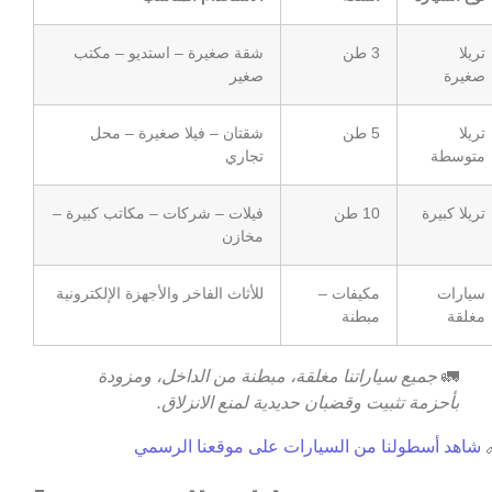
شقة صغيرة – استديو – مكتب
3 طن
تريلا
صغير
صغيرة
شقتان – فيلا صغيرة – محل
5 طن
تريلا
تجاري
متوسطة
فيلات – شركات – مكاتب كبيرة –
10 طن
تريلا كبيرة
مخازن
للأثاث الفاخر والأجهزة الإلكترونية
مكيفات –
سيارات
مبطنة
مغلقة
جميع سياراتنا مغلقة، مبطنة من الداخل، ومزودة
🚛
بأحزمة تثبيت وقضبان حديدية لمنع الانزلاق.
شاهد أسطولنا من السيارات على موقعنا الرسمي
