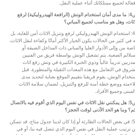
عالة لجميع ممتلكاتك أثناء عملية النقل.
س4: ما مدى أمان استخدام الونش (الرافعة الهيدروليكية) لرفع
اثاث، وهل هو مناسب لجميع المباني؟
ج4: استخدام الونش الهيدروليكي لرفع وتنزيل الاثاث آمن للغاية، بل
ه في كثير من الحالات يكون الخيار الأكثر أمانًا وكفاءة لنقل الاثاث،
صة من وإلى الأدوار العليا والمباني ذات المداخل الضيقة أو
سلالم الصعبة. يتم تشغيل الونش بواسطة فريق من الفنيين
مدربين تدريباً عالياً وذوي الخبرة الكبيرة في ونش رفع اثاث
شروق في التعامل مع هذه المعدات الثقيلة والمتطورة. قبل
تخدام الونش، يقوم فريقنا بتقييم الموقع بعناية لتحديد مدى
اءمته ووضع خطة آمنة للرفع والتنزيل، لضمان سلامة الاثاث
لمبنى وجميع الأفراد.
س5: هل يمكنني نقل الاثاث في نفس اليوم الذي أقوم فيه بالاتصال
م؟ وما هو الحد الأدنى لوقت الحجز؟
ج5: في بعض الحالات الطارئة أو إذا كان لدينا جدول متاح، قد نتمكن
 ترتيب عملية النقل في نفس اليوم الذي تتصل فيه بنا، أو في