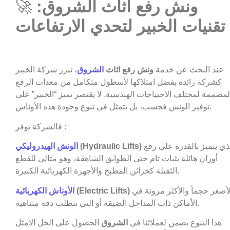
ونش رفع اثاث الشروق:
🚀
تقنيات الخبير لتحدي الارتفاعات
عند البحث عن خدمة
ونش رفع اثاث
الشروق
، تبرز شركة الخبير
كشركة رائدة بفضل امتلاكها لأسطول متكامل من معدات الرفع
لمصممة لمختلف الاحتياجات الهندسية. لا يقتصر تميز “الخبير” على
توفير الونش فحسب، بل يتمثل في تنوع وجودة هذه الأوناش.
فالشركة توفر :
الذي يتميز بالقدرة على رفع
(Hydraulic Lifts)
الونش الهيدروليكي
أوزان هائلة بثبات تام حتى الطوابق الشاهقة، وهو مثالي للقطع
الثقيلة كخزائن المطبخ والأجهزة الكهربائية الكبيرة.
الأصغر حجماً والأكثر مرونة في
(Electric Lifts)
الأوناش الكهربائية
الأماكن ذات المداخل الضيقة أو التي تتطلب دقة متناهية.
هذا التنوع يضمن لعملائنا في
الشروق
الحصول على الحل الأمثل