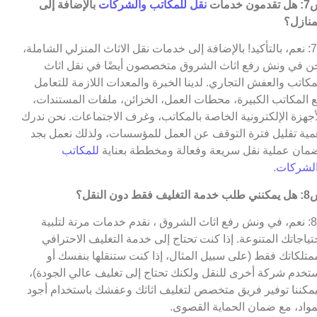
مون خدمات
نقل للمكاتب والشركات
بالإضافة إلى
منازل؟
ج7: نعم، بالتأكيد! بالإضافة إلى خدمات نقل الاثاث المنزلي الشاملة،
ن في ونش رفع اثاث الشروق متخصصون أيضًا في نقل اثاث
مكاتب والعفش التجاري. لدينا الخبرة والمعدات اللازمة للتعامل
 المكاتب الكبيرة، محطات العمل، الخزائن، ملفات المستندات،
أجهزة الإلكترونية الخاصة بالمكاتب، وغرف الاجتماعات. نحن ندرك
مية تقليل فترة التوقف عن العمل للمؤسسات، ولذلك نعمل بجد
مان عملية نقل سريعة وفعالة ومخططة بعناية
للمكاتب
لشركات
.
التغليف فقط دون النقل؟
ج8: نعم، في ونش رفع اثاث الشروق ، نقدم خدمات مرنة لتلبية
تياجاتك المتنوعة. إذا كنت تحتاج إلى خدمة التغليف الاحترافي
متلكاتك فقط (على سبيل المثال، إذا كنت ستنقلها بنفسك أو
تخدم شركة أخرى للنقل ولكنك تحتاج إلى تغليف عالي الجودة)،
مكننا توفير فريق متخصص لتغليف اثاثك وعفشك باستخدام أجود
مواد، مع ضمان الحماية القصوى.