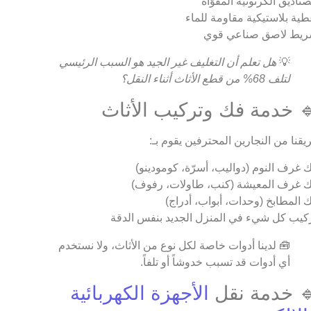
صناديق الكرتونية المقوّاة
طية بلاستيكية مقاومة للماء
يط لاصق صناعي قوي
💡
هل تعلم أن التغليف غير الجيد هو السبب الرئيسي
لتلف 68% من قطع الأثاث أثناء النقل؟
 خدمة فك وتركيب الأثاث
يقنا من النجارين المحترفين يقوم بـ:
 غرف النوم (دواليب، أسرّة، كومودينو)
 غرف المعيشة (كنب، طاولات، رفوف)
 المطابخ (وحدات، أبواب، أدراج)
كيب كل شيء في المنزل الجديد بنفس الدقة
🧰 لدينا أدوات خاصة لكل نوع من الأثاث، ولا نستخدم
أي أدوات قد تسبب خدوشاً أو تلفاً.
 خدمة نقل
الأجهزة الكهربائية