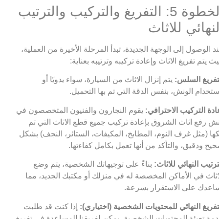
الخطوة 5: التفريغ والتركيب والترتيب
لنهائي للاثاث
د الوصول إلى الوجهة الجديدة، تبدأ المرحلة الأخيرة من العملية،
ث يتم تفريغ الاثاث وإعادة تركيبه وترتيبه بعناية:
تفريغ السلس:
يتم إنزال الاثاث من السيارة، سواء يدويًا أو
ستخدام الونش، بنفس الدقة التي تم بها التحميل.
ادة التركيب الاحترافي:
يقوم النجارون والفنيون المتخصصون في
ش رفع اثاث الشروق بإعادة تركيب جميع قطع الاثاث التي تم
ها (مثل غرف النوم، المطابخ، المكيفات، الستائر، النجف) بشكل
يح ودقيق، والتأكد من أنها تعمل بكامل كفاءتها.
ترتيب النهائي للاثاث:
بناءً على توجيهاتك الشخصية، يتم وضع
اثاث في الأماكن المخصصة له في منزلك أو مكتبك الجديد، مما
اعدك على الاستقرار بسرعة.
تفريغ النهائي للمحتويات الشخصية (اختياري):
إذا كنت قد طلبت
مة تعبئة المحتويات الشخصية، يمكن لفريقنا المساعدة في تفريغ