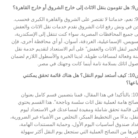
 خارج الشروق أو خارج القاهرة؟
ج9: نعم، خدماتنا لا تقتصر على الشروق والقاهرة الكبرى فحسب.
ن في ونش رفع اثاث الشروق نقدم خدمات نقل الاثاث والعفش
ى جميع المحافظات المصرية. سواء كنت تنتقل إلى الإسكندرية،
سويس، الإسماعيلية، الغردقة، أسوان، أو أي محافظة أخرى، فإن
لخبير لنقل الاثاث والعفش” على أتم الاستعداد لتقديم خدمة نقل
نة وفعالة لمسافات طويلة. لدينا الخبرة والأسطول اللازم لضمان
ول اثاثك بسلامة تامة أينما كانت وجهتك في مصر.
س10: كيف أستعد ليوم النقل؟ هل هناك قائمة تحقق يمكنني
باعها؟
ج10: بالتأكيد! في هذا المقال، قمنا بتضمين قسم كامل بعنوان
صائح هامة لعملية نقل اثاث سلسة وناجحة”. هذا القسم يحتوي
ى قائمة تحقق شاملة ومفيدة لمساعدتك في الاستعداد ليوم
نقل، بدءًا من التخطيط المبكر، التخلص من الأشياء غير الضرورية،
داد صندوق أساسيات اليوم الأول، وحماية المستندات الهامة،
يرها من النصائح العملية التي ستجعل يوم النقل أكثر سهولة