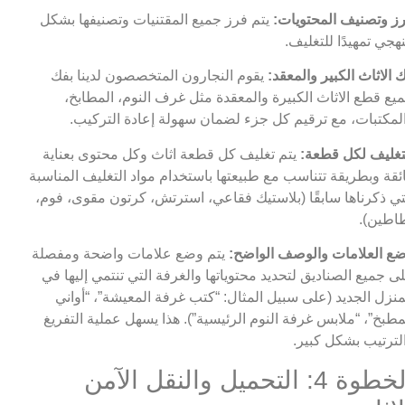
ز وتصنيف المحتويات:
يتم فرز جميع المقتنيات وتصنيفها بشكل
هجي تمهيدًا للتغليف.
 الاثاث الكبير والمعقد:
يقوم النجارون المتخصصون لدينا بفك
يع قطع الاثاث الكبيرة والمعقدة مثل غرف النوم، المطابخ،
لمكتبات، مع ترقيم كل جزء لضمان سهولة إعادة التركيب.
تغليف لكل قطعة:
يتم تغليف كل قطعة اثاث وكل محتوى بعناية
ئقة وبطريقة تتناسب مع طبيعتها باستخدام مواد التغليف المناسبة
تي ذكرناها سابقًا (بلاستيك فقاعي، استرتش، كرتون مقوى، فوم،
اطين).
ع العلامات والوصف الواضح:
يتم وضع علامات واضحة ومفصلة
ى جميع الصناديق لتحديد محتوياتها والغرفة التي تنتمي إليها في
منزل الجديد (على سبيل المثال: “كتب غرفة المعيشة”، “أواني
مطبخ”، “ملابس غرفة النوم الرئيسية”). هذا يسهل عملية التفريغ
لترتيب بشكل كبير.
الخطوة 4: التحميل والنقل الآمن