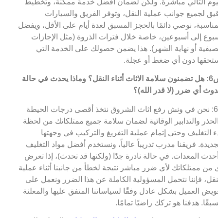
يوم التالي مباشرة. ولكن لضمان أفضل خدمة ممكنة، وتخطيط
يق لجميع جوانب عملية النقل، وتوفر الفريق والسيارات
مناسبة، نوصي دائمًا بالحجز المسبق لعدة أيام على الأقل، ويفضل
بوع إلى أسبوعين، خاصة خلال فترات الذروة (مثل الإجازات
صيفية أو نهاية الشهر). هذا يضمن حصولك على الخدمة التي
تحقها دون أي ضغط أو عجلة.
س6: هل تضمنون سلامة الاثاث أثناء النقل؟ وماذا يحدث في حالة
وث أي ضرر (لا قدر الله)؟
ج6: نحن في ونش رفع اثاث الشروق نتخذ أقصى درجات الحيطة
لحذر والتدابير الوقائية لضمان سلامة جميع ممتلكاتك من لحظة
ء التغليف وحتى إتمام عملية التفريغ والتركيب في وجهتها
جديدة. فريقنا مدرب تدريباً عالياً، ونستخدم أفضل مواد التغليف
حدث المعدات. في حالة نادرة جدًا (ولكنها قد تحدث)، إذا تعرض
 من ممتلكاتك لأي ضرر مباشر نتيجة لخطأ من جانبنا أثناء عملية
نقل، فإننا نتحمل المسؤولية الكاملة عن هذا الضرر ونعمل على
ويض العميل بشكل عادل وفقًا لسياساتنا المتفق عليها والمعلنة
بقًا. هدفنا هو تركك راضيًا تمامًا.