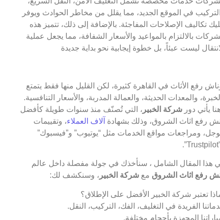
شركات خدمات مخصصة تشمل التغليف الآمن، النقل السريع،
لتركيب في الموقع الجديد، مما يقلل من مخاطر الحوادث ويوفر
يك تكاليف الإصلاحات المفاجئة. بالإضافة إلى ذلك، تتميز هذه
شركات بالالتزام بالمواعيد والأسعار الشفافة، مما يجعل عملية
انتقال ليست عبئاً، بل خطوة إيجابية نحو بداية جديدة
ناش رفع الأثاث في القاهرة كثيرة، لكن القليل منها فقط يتمتع
لخبرة، والمعدات الحديثة، والعمالة المدربة، والأسعار التنافسية.
نا يأتي دور
شركة الخبير
، التي تُصنّف منذ سنوات طويلة كأفضل
ش رفع اثاث الشروق، وذلك بشهادة
آلاف العملاء
، وتقييمات
جل، ومراجعات مواقع الخدمات مثل “يوتيوب” و”فيسبوك”
T”.
 هذا المقال الشامل ، سنأخذك في جولة مفصلة داخل عالم
ش رفع اثاث الشروق
مع
شركة الخبير
، وسنكشف لك:
اذا تعتبر شركة الخبير الأفضل على الإطلاق؟
ماتنا الفريدة في التغليف، الفك، التركيب، النقل.
اراتنا المجهزة بأحجام مختلفة.