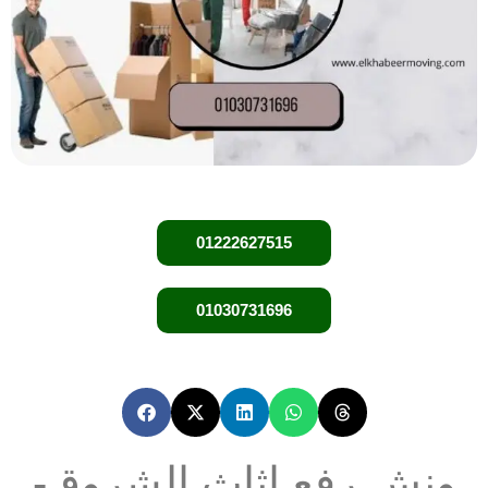
01222627515
01030731696
ونش رفع اثاث الشروق-