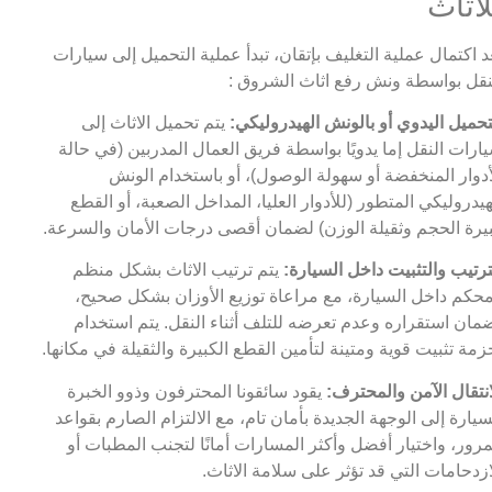
لاثاث
د اكتمال عملية التغليف بإتقان، تبدأ عملية التحميل إلى سيارات
نقل بواسطة ونش رفع اثاث الشروق :
تحميل اليدوي أو بالونش الهيدروليكي:
يتم تحميل الاثاث إلى
ارات النقل إما يدويًا بواسطة فريق العمال المدربين (في حالة
أدوار المنخفضة أو سهولة الوصول)، أو باستخدام الونش
هيدروليكي المتطور (للأدوار العليا، المداخل الصعبة، أو القطع
يرة الحجم وثقيلة الوزن) لضمان أقصى درجات الأمان والسرعة.
ترتيب والتثبيت داخل السيارة:
يتم ترتيب الاثاث بشكل منظم
حكم داخل السيارة، مع مراعاة توزيع الأوزان بشكل صحيح،
مان استقراره وعدم تعرضه للتلف أثناء النقل. يتم استخدام
زمة تثبيت قوية ومتينة لتأمين القطع الكبيرة والثقيلة في مكانها.
انتقال الآمن والمحترف:
يقود سائقونا المحترفون وذوو الخبرة
سيارة إلى الوجهة الجديدة بأمان تام، مع الالتزام الصارم بقواعد
مرور، واختيار أفضل وأكثر المسارات أمانًا لتجنب المطبات أو
ازدحامات التي قد تؤثر على سلامة الاثاث.