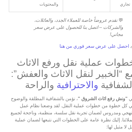
والمحتويات
تجاري
نقدم عروضاً خاصة للعملاء الجدد، والعائلات،
💬
والشركات – اتصل بنا للحصول على عرض سعر
مجاني!
احصل على عرض سعر فوري من هنا

خطوات عملية نقل ورفع الاثا
مع “الخبير لنقل الاثاث والعفش”
والراحة
والاحترافية
الشفافي
، نؤمن بالشفافية المطلقة والوضوح
“ونش رفع اثاث الشروق “
ف
في كل خطوة من خطوات عملية النقل. لقد وضعنا نظام ع
منهجي ومدروس لضمان تجربة نقل سلسة، منظمة، وناجحة لجم
عملائنا. إليك نظرة عامة على الخطوات التي نتبعها لضمان عمل
نقل لا مثيل له