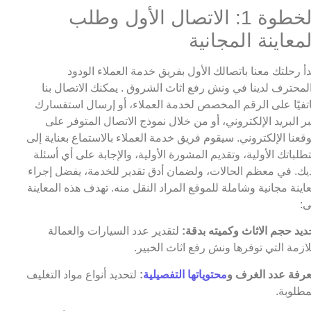
الخطوة 1: الاتصال الأول وطلب
لمعاينة المجانية
دأ رحلتك معنا باتصالك الأول بفريق خدمة العملاء الودود
لمحترف لدينا في ونش رفع اثاث الشروق . يمكنك الاتصال بنا
تفيًا على الرقم المخصص لخدمة العملاء، أو إرسال استفسارك
ر البريد الإلكتروني، أو من خلال نموذج الاتصال المتوفر على
قعنا الإلكتروني. سيقوم فريق خدمة العملاء بالاستماع بعناية إلى
طلباتك الأولية، وتقديم المشورة الأولية، والإجابة على أي أسئلة
يك. في معظم الحالات، ولضمان أدق تقدير للخدمة، يفضل إجراء
اينة مجانية وشاملة للموقع المراد النقل منه. تهدف هذه المعاينة
ى:
ديد حجم الاثاث وكميته بدقة:
لتقدير عدد السيارات والعمالة
لازمة التي توفرها ونش رفع اثاث الخبير.
رفة عدد الغرف و
محتوياتها التفصيلية
:
لتحديد أنواع مواد التغليف
مطلوبة.