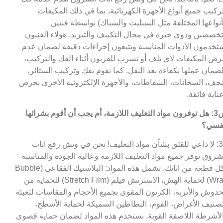
ركيب جميع أنواع الأجهزة الكهربائية، بما في ذلك المكيفات
أنواعها المختلفة مثل السبليت والشباك) بواسطة فنيين
خصصين وذوي خبرة في مجال التكييف والتبريد. هؤلاء الفنيون
تخدمون الأدوات المناسبة ويتبعون إجراءات دقيقة لضمان عدم
رض المكيفات لأي تلف أو تسرب للفريون أثناء الفك والتركيب،
ضمان عملها بكفاءة بعد النقل. كما نقوم بفك وتركيب الستائر،
نجف، السخانات، الشفاطات، والأجهزة الإلكترونية الأخرى بحرص
ناية فائقة.
س3: هل توفرون مواد التغليف اللازمة، أم يجب أن أقوم بشرائها
فسي؟
ج3: لا داعي للقلق بشأن مواد التغليف! نحن في ونش رفع اثاث
شروق نوفر جميع مواد التغليف اللازمة وعالية الجودة والمناسبة
لكل قطعة من اثاثك. تشمل هذه المواد: البلاستيك الفقاعي (Bubble
Wrap) لحماية الهش، الاسترتش فيلم (Stretch Film) للحماية من
خدوش والأتربة، الكرتون المقوى بجميع الأحجام والمقاسات لتعبئة
صنيف الأغراض، الفوم، البطاطين السميكة لحماية الأسطح،
لأشرطة اللاصقة القوية. نستخدم هذه المواد لضمان حماية قصوى