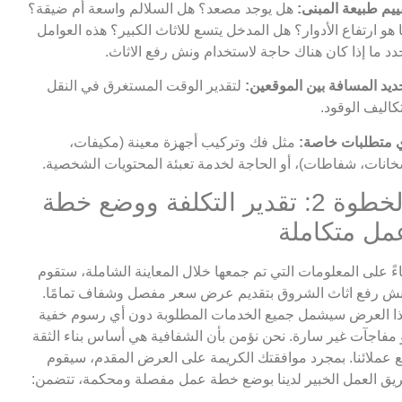
ييم طبيعة المبنى:
هل يوجد مصعد؟ هل السلالم واسعة أم ضيقة؟
 هو ارتفاع الأدوار؟ هل المدخل يتسع للاثاث الكبير؟ هذه العوامل
دد ما إذا كان هناك حاجة لاستخدام ونش رفع الاثاث.
ديد المسافة بين الموقعين:
لتقدير الوقت المستغرق في النقل
كاليف الوقود.
 متطلبات خاصة:
مثل فك وتركيب أجهزة معينة (مكيفات،
انات، شفاطات)، أو الحاجة لخدمة تعبئة المحتويات الشخصية.
الخطوة 2: تقدير التكلفة ووضع خطة
مل متكاملة
اءً على المعلومات التي تم جمعها خلال المعاينة الشاملة، ستقوم
ش رفع اثاث الشروق بتقديم عرض سعر مفصل وشفاف تمامًا.
ا العرض سيشمل جميع الخدمات المطلوبة دون أي رسوم خفية
 مفاجآت غير سارة. نحن نؤمن بأن الشفافية هي أساس بناء الثقة
 عملائنا. بمجرد موافقتك الكريمة على العرض المقدم، سيقوم
يق العمل الخبير لدينا بوضع خطة عمل مفصلة ومحكمة، تتضمن: