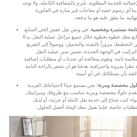
إجمالية للخدمة المطلوبة. نلتزم بالشفافية الكاملة، ولا توجد
ينا أي رسوم خفية أو مفاجآت غير سارة في الفاتورة
نهائية. ما نتفق عليه هو ما تدفعه.
ابعة مستمرة وشخصية:
في ونش نقل عفش الحي السابع
ابع معك خطوة بخطوة خلال جميع مراحل عملية النقل. بدءًا
 التخطيط، مروراً بالتعبئة والتحميل، ووصولاً إلى التفريغ
لتركيب في الوجهة الجديدة. نضمن سير عملية النقل
لاسة تامة، ونقوم بمعالجة أي تحديات أو متطلبات إضافية
 تطرأ بمرونة واحترافية. هدفنا هو أن تشعر بالراحة التامة
لثقة بأن ممتلكاتك في أيدٍ أمينة.
ول مخصصة ومرنة:
نحن نستمع جيدًا لاحتياجاتك الفردية
قدم حلولًا مخصصة ومرنة تتناسب مع ظروفك وميزانيتك.
اء كنت تحتاج إلى خدمة نقل كاملة أو جزئية، أو لديك
طلبات خاصة، فإننا نعمل معك لإيجاد أفضل الحلول.