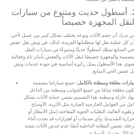
2. أسطول حديث ومتنوع من سيارات
لنقل المجهزة خصيصاً
ن ندرك أن حجم الأثاث ونوعه يختلف بشكل كبير من عميل لآخر،
ن كل عملية نقل لها متطلباتها الفريدة. لذلك، في ونش نقل عفش
حي السابع نمتلك أسطولًا حديثًا ومتنوعًا من سيارات النقل
مصممة والمجهزة خصيصًا لنقل الأثاث والعفش بأمان تام وفعالية
وى. هذا الأسطول يمثل ركيزة أساسية في جودة خدمات ونش
ل عفش الحي السابع .
ارات مغلقة ومبطنة بالكامل:
جميع سياراتنا مصممة
كون مغلقة تمامًا من جميع الجوانب ومبطنة من الداخل
واد عازلة ومبطنة. هذا التصميم يضمن حماية الأثاث بشكل
مل من العوامل الخارجية الضارة مثل الأتربة، الأوساخ،
رطوبة العالية، التقلبات الجوية المفاجئة (مثل الأمطار أو
حرارة الشديدة)، وأي صدمات أو اهتزازات قد تحدث أثناء
رحلة. تضمن البطانة الداخلية أيضًا عدم خدش الأثاث نتيجة
احتكاك بجدران السيارة.