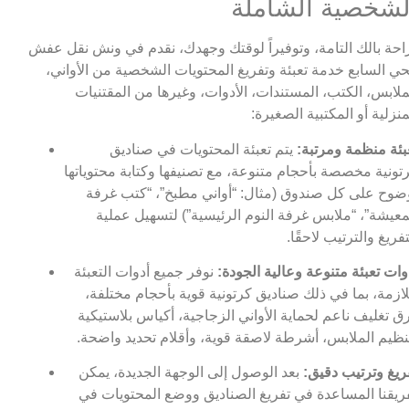
لشخصية الشاملة
احة بالك التامة، وتوفيراً لوقتك وجهدك، نقدم في ونش نقل عفش
حي السابع خدمة تعبئة وتفريغ المحتويات الشخصية من الأواني،
ملابس، الكتب، المستندات، الأدوات، وغيرها من المقتنيات
منزلية أو المكتبية الصغيرة:
بئة منظمة ومرتبة:
يتم تعبئة المحتويات في صناديق
تونية مخصصة بأحجام متنوعة، مع تصنيفها وكتابة محتوياتها
ضوح على كل صندوق (مثال: “أواني مطبخ”، “كتب غرفة
معيشة”، “ملابس غرفة النوم الرئيسية”) لتسهيل عملية
تفريغ والترتيب لاحقًا.
وات تعبئة متنوعة وعالية الجودة:
نوفر جميع أدوات التعبئة
لازمة، بما في ذلك صناديق كرتونية قوية بأحجام مختلفة،
ق تغليف ناعم لحماية الأواني الزجاجية، أكياس بلاستيكية
نظيم الملابس، أشرطة لاصقة قوية، وأقلام تحديد واضحة.
ريغ وترتيب دقيق:
بعد الوصول إلى الوجهة الجديدة، يمكن
ريقنا المساعدة في تفريغ الصناديق ووضع المحتويات في