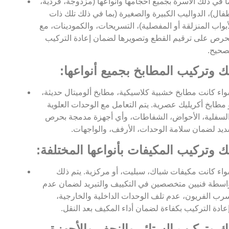
ا في ذلك الأسرة بجميع أحجامها وأنواعها (مزدوجة، فردية،
فال)، الدواليب الكبيرة والصغيرة (بما في ذلك تلك ذات
أبواب المنزلقة أو المفصلية)، التسريحات، والكمودينات، مع
حرص على ترقيم القطع وتصويرها لضمان إعادة التركيب
صحيح.
ك وتركيب المطابخ بجميع أنواعها:
اء كانت مطابخ خشبية كلاسيكية، مطابخ ألوميتال حديثة،
 مطابخ أكريليك عصرية. يتم التعامل مع الوحدات العلوية
لسفلية، الأحواض، الشفاطات، وأي أجهزة مدمجة بحرص
يد لضمان سلامة الوحدات، الأرفف، والواجهات.
ك وتركيب المكيفات بأنواعها المختلفة:
اء كانت مكيفات شباك، سبليت، أو مركزية. يتم ذلك
اسطة فنيين متخصصين في التكييف والتبريد لضمان عدم
رب الفريون، عدم تلف الوحدات الداخلية والخارجية،
عادة التركيب بكفاءة لضمان أداء المكيف بعد النقل.
ك وتركيب الستائر والنجف والأجهزة