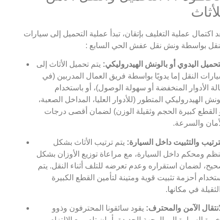
لأثاث
د اكتمال عملية التغليف بإتقان، تبدأ عملية التحميل إلى سيارات
نقل بواسطة ونش نقل عفش الحي السابع :
تحميل اليدوي أو بالونش الهيدروليكي:
يتم تحميل الأثاث إلى
ارات النقل إما يدويًا بواسطة فريق العمال المدربين (في
لة الأدوار المنخفضة أو سهولة الوصول)، أو باستخدام
ونش الهيدروليكي المتطور (للأدوار العليا، المداخل الصعبة،
 القطع كبيرة الحجم وثقيلة الوزن) لضمان أقصى درجات
أمان والسرعة.
ترتيب والتثبيت داخل السيارة:
يتم ترتيب الأثاث بشكل
ظم ومحكم داخل السيارة، مع مراعاة توزيع الأوزان بشكل
يح، لضمان استقراره وعدم تعرضه للتلف أثناء النقل. يتم
تخدام أحزمة تثبيت قوية ومتينة لتأمين القطع الكبيرة
لثقيلة في مكانها.
انتقال الآمن والمحترف:
يقود سائقونا المحترفون وذوو
خبرة السيارة إلى الوجهة الجديدة بأمان تام، مع الالتزام