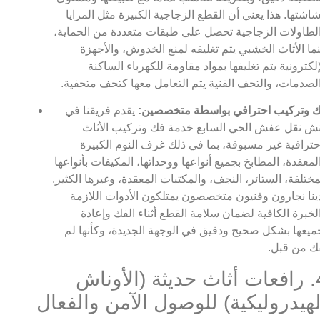
اشتها. هذا يعني أن القطع الزجاجية الكبيرة مثل المرايا
لطاولات الزجاجية تحصل على طبقات متعددة من الحماية،
نما الأثاث الخشبي يتم تغليفه لمنع الخدوش، والأجهزة
إلكترونية يتم تغليفها بمواد مقاومة للكهرباء الساكنة
لصدمات، والتحف الفنية يتم التعامل معها كتحف متحفية.
 وتركيب احترافي بواسطة متخصصين:
يقدم فريقنا في
ش نقل عفش الحي السابع خدمة فك وتركيب الأثاث
حترافية غير مسبوقة، بما في ذلك غرف النوم الكبيرة
لمعقدة، المطابخ بجميع أنواعها ووحداتها، المكيفات بأنواعها
مختلفة، الستائر، النجف، والمكتبات المعقدة، وغيرها الكثير.
ينا نجارون وفنيون متخصصون يمتلكون الأدوات اللازمة
لخبرة الكافية لضمان سلامة القطع أثناء الفك وإعادة
ميعها بشكل صحيح ودقيق في الوجهة الجديدة، وكأنها لم
فك من قبل.
4. رافعات أثاث حديثة (الأوناش
لهيدروليكية) للوصول الآمن والفعال