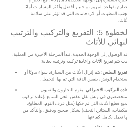
صارم بقواعد المرور، واختيار أفضل وأكثر المسارات أمانًا
جنب المطبات أو الازدحامات التي قد تؤثر على سلامة
أثاث.
الخطوة 5: التفريغ والتركيب والترتيب
لنهائي للأثاث
د الوصول إلى الوجهة الجديدة، تبدأ المرحلة الأخيرة من العملية،
ث يتم تفريغ الأثاث وإعادة تركيبه وترتيبه بعناية:
تفريغ السلس:
يتم إنزال الأثاث من السيارة، سواء يدويًا أو
ستخدام الونش، بنفس الدقة التي تم بها التحميل.
ادة التركيب الاحترافي:
يقوم النجارون والفنيون
متخصصون في ونش نقل عفش الحي السابع بإعادة تركيب
يع قطع الأثاث التي تم فكها (مثل غرف النوم، المطابخ،
مكيفات، الستائر، النجف) بشكل صحيح ودقيق، والتأكد من
ها تعمل بكامل كفاءتها.