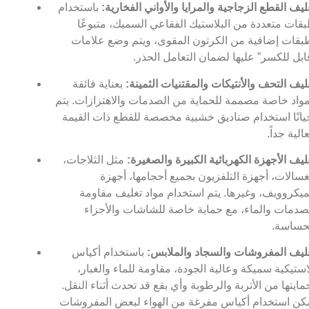
ليف القطع الزجاجية والمرايا والأواني الفخارية:
باستخدام
قات متعددة من البلاستيك الفقاعي السميك، متبوعًا
بقات إضافية من الكرتون المقوى، ويتم وضع علامات
ابل للكسر” عليها لضمان التعامل الحذر.
ليف التحف والأنتيكات والمقتنيات الثمينة:
بعناية فائقة
واد خاصة مصممة للحماية من الصدمات والاهتزازات. يتم
يانًا استخدام صناديق خشبية مخصصة للقطع ذات القيمة
عالية جداً.
ليف الأجهزة الكهربائية الكبيرة والصغيرة:
مثل الثلاجات،
غسالات، أجهزة التلفزيون بجميع أحجامها، أجهزة
ميكروويف، وغيرها. يتم استخدام مواد تغليف مقاومة
صدمات والماء، مع حماية خاصة للشاشات والأجزاء
حساسة.
ليف المفروشات والسجاد والملابس:
باستخدام أكياس
استيكية سميكة وعالية الجودة، مقاومة للماء والغبار،
مايتها من الأتربة والرطوبة وأي بقع قد تحدث أثناء النقل.
كن استخدام أكياس مفرغة من الهواء لبعض المفروشات