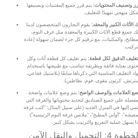
ز وتصنيف المحتويات:
يتم فرز جميع المقتنيات وتصنيفها
كل منهجي تمهيدًا للتغليف.
 الأثاث الكبير والمعقد:
يقوم النجارون المتخصصون لدينا
ك جميع قطع الأثاث الكبيرة والمعقدة مثل غرف النوم،
مطابخ، والمكتبات، مع ترقيم كل جزء لضمان سهولة إعادة
تركيب.
تغليف الدقيق لكل قطعة:
يتم تغليف كل قطعة أثاث وكل
توى بعناية فائقة وبطريقة تتناسب مع طبيعتها باستخدام
اد التغليف المناسبة التي ذكرناها سابقًا (بلاستيك فقاعي،
ترتش، كرتون مقوى، فوم، بطاطين).
ع العلامات والوصف الواضح:
يتم وضع علامات واضحة
فصلة على جميع الصناديق لتحديد محتوياتها والغرفة التي
تمي إليها في المنزل الجديد (على سبيل المثال: “كتب غرفة
معيشة”، “أواني المطبخ”، “ملابس غرفة النوم الرئيسية”).
ا يسهل عملية التفريغ والترتيب بشكل كبير.
الخطوة 4: التحميل والنقل الآمن