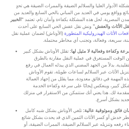
كلة الأدوار العليا والسلالم الضيقة والممرات الضيقة هي تحدٍ
ئع وواقع يومي في العديد من المباني بالحي السابع والعديد من
مدن المصرية. لحل هذه المشكلة بكفاءة وأمان تام، تعتمد
“الخبير
قل الأثاث والعفش”
ونش نقل عفش الحي السابع على أحدث
فعات الأثاث الهيدروليكية المتطورة
(الأوناش) لضمان عملية نقل
نة، سريعة، وفعالة، وتجنب أي مخاطر محتملة.
عة وكفاءة وفعالية لا مثيل لها:
تقلل الأوناش بشكل كبير
 الوقت المستغرق في عملية النقل مقارنة بالطرق
تقليدية. بدلاً من الجهد المضني الذي يبذله العمال في رفع
نزيل الأثاث عبر السلالم لساعات طويلة، تقوم الأوناش
ذه المهمة في دقائق معدودة، مما يقلل من إجهاد العمالة
كل كبير، وينعكس إيجابًا على سرعة وكفاءة الخدمة
مقدمة لك. هذا يعني أنك ستتمكن من الاستقرار في منزلك
جديد بشكل أسرع.
ان فائق وموثوقية عالية:
تلغي الأوناش بشكل شبه كامل
ر خدش أو كسر الأثاث الثمين الذي قد يحدث بشكل شائع
ناء رفعه وتنزيله عبر السلالم الضيقة، الممرات الضيقة، أو