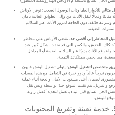
ش الحي السابع باستخدام الأوناش الهيدروليكية المتطورة:
 مثالي للأدوار العليا وذات الوصول الصعب:
توفر الأوناش
ًا مثاليًا وفعالًا لنقل الأثاث من وإلى الطوابق العالية بأمان
م وسرعة فائقة، دون الحاجة لمرور الأثاث عبر السلالم
لممرات الضيقة.
ليل المخاطر إلى أقصى حد:
تقضي الأوناش على مخاطر
احتكاك، الخدش، والكسر التي قد تحدث بشكل كبير عند
اولة رفع الأثاث يدويًا عبر السلالم الضيقة أو المداخل
معقدة، مما يحمي ممتلكاتك الثمينة.
يق متخصص لتشغيل الونش:
يتولى تشغيل الونش فنيون
ربون تدريباً عالياً وذوو خبرة في التعامل مع هذه المعدات
متطورة، لضمان أعلى مستويات الأمان والدقة أثناء عملية
رفع والتنزيل. يتم تقييم الموقع جيدًا بواسطة ونش نقل
ش الحي السابع قبل البدء بالعمل لتحديد أفضل زاوية
وقع للونش.
5. خدمة تعبئة وتفريغ المحتويات