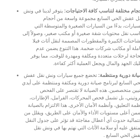
جام مختلفة لتناسب كافة الاحتياجات:
يتوفر لدينا في ونش
ل عفش الحي السابع مجموعة واسعة من أحجام
سيارات، بدءًا من السيارات الصغيرة والمتوسطة التي
اسب نقل محتويات شقة صغيرة أو مكتب صغير، وصولاً إلى
شاحنات الكبيرة والمقطورات المصممة لنقل أثاث فيلا
ملة أو مكاتب شركات ضخمة. هذا التنوع يضمن عدم
حاجة لرحلات متعددة ومكلفة ومهدرة للوقت، مما يوفر
يك الجهد والمال ويجعل العملية أكثر كفاءة.
انة دورية ومنتظمة:
تخضع جميع سيارات ونش نقل عفش
حي السابع لبرنامج صيانة دورية ومكثفة ومنتظمة على أيدي
يين متخصصين. هذه الصيانة لا تقتصر على الفحص
روتيني، بل تشمل فحص المحركات، الفرامل، الإطارات،
ظمة التعليق، وأنظمة الأمان الأخرى. هذا الالتزام بالصيانة
من أعلى مستويات الأداء والأمان على الطريق، ويقلل من
تمالية حدوث أي أعطال مفاجئة قد تؤثر على جدول النقل
متفق عليه أو سلامة الأثاث التي نهتم بها في ونش نقل
ش الحي السابع .