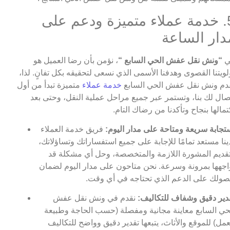
5. خدمة عملاء متميزة ودعم على
دار الساعة
ي
“ونش نقل عفش الحي السابع “
، نؤمن بأن رضا العميل هو
لويتنا القصوى وهدفنا الأسمى الذي نسعى لتحقيقه بكل تفانٍ. لذا،
دم ونش نقل عفش الحي السابع
خدمة عملاء
متميزة تبدأ من أول
صال لك بنا، وتستمر عبر جميع مراحل عملية النقل، وحتى بعد
تمالها بنجاح وتأكدنا من رضاك التام.
تجابة سريعة ومتاحة على مدار اليوم:
فريق خدمة العملاء
ينا مستعد تمامًا للإجابة على جميع استفساراتك وتساؤلاتك،
قديم المشورة اللازمة والمتخصصة، وحل أي مشكلة قد
اجهها بمرونة وسرعة. نحن متاحون على مدار اليوم لضمان
ولك على الدعم الذي تحتاجه في أي وقت.
دير دقيق وشفاف للتكاليف:
نقدم في ونش نقل عفش
حي السابع معاينة مجانية ومفصلة (حسب الحاجة وطبيعة
عمل) للموقع والأثاث، يتبعها تقدير دقيق وواضح للتكاليف