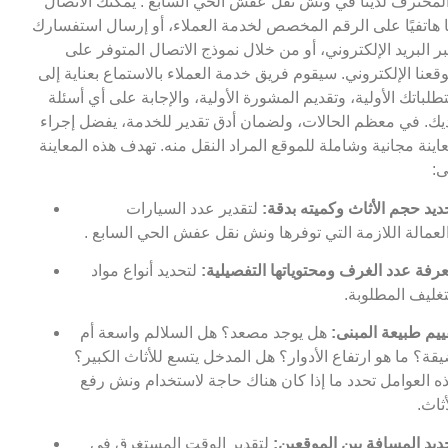
لمحترف لدينا في ونش نقل عفش الحي السابع . يمكنك الاتصال
ا هاتفيًا على الرقم المخصص لخدمة العملاء، أو إرسال استفسارك
ر البريد الإلكتروني، أو من خلال نموذج الاتصال المتوفر على
قعنا الإلكتروني. سيقوم فريق خدمة العملاء بالاستماع بعناية إلى
طلباتك الأولية، وتقديم المشورة الأولية، والإجابة على أي أسئلة
يك. في معظم الحالات، ولضمان أدق تقدير للخدمة، يفضل إجراء
اينة مجانية وشاملة للموقع المراد النقل منه. تهدف هذه المعاينة
ى:
ديد حجم الأثاث وكميته بدقة:
لتقدير عدد السيارات
لعمالة اللازمة التي توفرها ونش نقل عفش الحي السابع .
رفة عدد الغرف ومحتوياتها التفصيلية:
لتحديد أنواع مواد
تغليف المطلوبة.
ييم طبيعة المبنى:
هل يوجد مصعد؟ هل السلالم واسعة أم
قة؟ ما هو ارتفاع الأدوار؟ هل المدخل يتسع للأثاث الكبير؟
ه العوامل تحدد ما إذا كان هناك حاجة لاستخدام ونش رفع
أثاث.
ديد المسافة بين الموقعين:
لتقدير الوقت المستغرق في