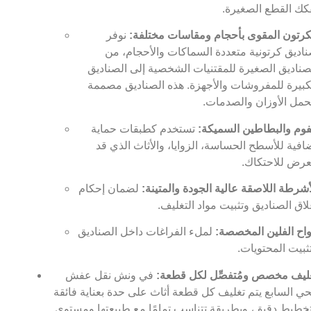
كك القطع الصغيرة.
كرتون المقوى بأحجام ومقاسات مختلفة:
نوفر
اديق كرتونية متعددة السماكات والأحجام، من
صناديق الصغيرة للمقتنيات الشخصية إلى الصناديق
كبيرة للمفروشات والأجهزة. هذه الصناديق مصممة
حمل الأوزان والصدمات.
فوم والبطاطين السميكة:
تستخدم كطبقات حماية
افية للأسطح الحساسة، الزوايا، والأثاث الذي قد
عرض للاحتكاك.
أشرطة اللاصقة عالية الجودة والمتينة:
لضمان إحكام
لاق الصناديق وتثبيت مواد التغليف.
واح الفلين المخصصة:
لملء الفراغات داخل الصناديق
ثبيت المحتويات.
ليف مخصص ومُتفصِّل لكل قطعة:
في ونش نقل عفش
حي السابع يتم تغليف كل قطعة أثاث على حدة بعناية فائقة
خطيط دقيق، وبطريقة تتناسب تمامًا مع طبيعتها ومستوى