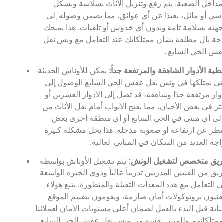
مداخل الصعبة. يتم رفع وتنزيل الأثاث بسلاسة وبشكل
سي أو مائل، بعيدًا عن أي عوائق، مما يضمن وصوله إلى
هته بسلامة تامة وبدون أي خدوش أو تلفيات. هذا يمنحك
حة بال مطلقة بشأن ممتلكاتك عند التعامل مع ونش نقل
ش الحي السابع .
طية الأدوار الشاهقة والمرتفعة جداً:
يمكن للأوناش الحديثة
تي نمتلكها في ونش نقل عفش الحي السابع الوصول إلى
وار مرتفعة جدًا وشاهقة، قد تصل إلى الأدوار العشرين أو
ثر في بعض الأحيان، مما يفتح الأبواب أمام نقل الأثاث من
لى أي مبنى في الحي السابع أو أي منطقة أخرى بغض
نظر عن ارتفاعه أو صعوبة مدخله. هذا يحل مشكلة كبيرة
اجه العديد من السكان في المباني العالية.
يق متخصص لتشغيل الونش:
يتم تشغيل الأوناش بواسطة
يق من الفنيين المدربين تدريباً عالياً وذوي الخبرة الواسعة
 التعامل مع هذه المعدات الثقيلة والمتطورة. يتبع هؤلاء
فنيون بروتوكولات أمان صارمة، ويقومون بتقييم الموقع
ناية قبل البدء بالعمل لضمان أعلى مستويات الأمان لعملائنا
متلكاتهم وللمبنى نفسه من ونش نقل عفش الحي السابع .