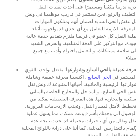
ربة تدريباً مكثفاً ومستمرًا على أحدث تقنيات النقل
لتغليف والرفع. نحن نستثمر في تدريب موظفينا في ونش
ل عفش الحي السابع لضمان أنهم يمتلكون المهارات
لمعرفة اللازمة للتعامل مع أي تحدي قد يواجهونه أثناء
لية النقل. كل عضو في فريقنا ملتزم بتقديم خدمة عالية
جودة، مع التركيز على الدقة المتناهية، والحرص الشديد
ى سلامة ممتلكاتك، والتعامل باحترام وأدب مع جميع
عملاء.
رفة عميقة بالحي السابع وشوارعها:
بفضل تواجدنا القوي
لمستمر في
الحي السابع
، اكتسبنا معرفة عميقة وشاملة
وارعها الرئيسية والجانبية، أحيائها المتنوعة ك ونش نقل
ش الحي السابع ، والمداخل والمخارج الخاصة بالمباني
سكنية والتجارية فيها. هذه المعرفة التفصيلية تمكننا من
تخطيط الأمثل لمسار النقل، وتجنب الازدحامات المرورية،
لوصول إلى وجهتك بأسرع وقت ممكن، مما يسهل عملية
نقل ويقلل من أي تأخيرات محتملة قد تحدث نتيجة عدم
إلمام بالتضاريس المحلية. كما أننا على دراية باللوائح المحلية
متعلقة بالنقل في المدينة.