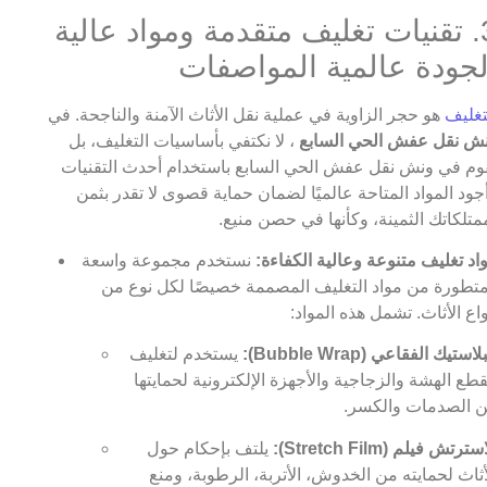
3. تقنيات تغليف متقدمة ومواد عالية
لجودة عالمية المواصفات
تغليف
هو حجر الزاوية في عملية نقل الأثاث الآمنة والناجحة. في
ش نقل عفش الحي السابع
، لا نكتفي بأساسيات التغليف، بل
وم في ونش نقل عفش الحي السابع باستخدام أحدث التقنيات
جود المواد المتاحة عالميًا لضمان حماية قصوى لا تقدر بثمن
متلكاتك الثمينة، وكأنها في حصن منيع.
اد تغليف متنوعة وعالية الكفاءة:
نستخدم مجموعة واسعة
تطورة من مواد التغليف المصممة خصيصًا لكل نوع من
واع الأثاث. تشمل هذه المواد:
لاستيك الفقاعي (Bubble Wrap):
يستخدم لتغليف
قطع الهشة والزجاجية والأجهزة الإلكترونية لحمايتها
 الصدمات والكسر.
سترتش فيلم (Stretch Film):
يلتف بإحكام حول
أثاث لحمايته من الخدوش، الأتربة، الرطوبة، ومنع