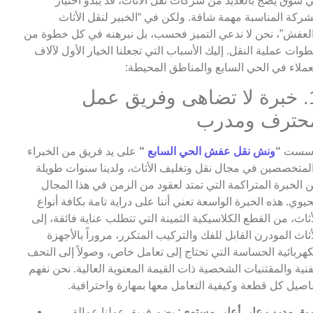
 سوق يضج بالعديد من شركات نقل الأثاث، قد يبدو اختيار
شركة المناسبة مهمة شاقة. ولكن في “الخبير لنقل الأثاث
لعفش”، نحن لا ندعي التميز فحسب، بل نبرهنه في كل خطوة من
وات عملية النقل. إليك الأسباب التي تجعلنا الخيار الأول لآلاف
عملاء في الحي السابع والمناطق المحيطة:
1. خبرة لا تضاهى وفريق عمل
حترف ومدرب
أسست
“
ونش نقل عفش الحي السابع
“
على يد فريق من الخبراء
لمتخصصين في مجال نقل وتغليف الأثاث، ولدينا سنوات طويلة
 الخبرة المتراكمة التي تمتد لعقود من الزمن في هذا المجال
حيوي. هذه الخبرة الواسعة تعني أننا على دراية تامة بكافة أنواع
أثاث، من القطع الكلاسيكية الثمينة التي تتطلب عناية فائقة، إلى
أثاث المودرن القابل للفك والتركيب المتكرر، مروراً بالأجهزة
كهربائية الحساسة التي تحتاج إلى تعامل خاص، وصولاً إلى التحف
فنية والمقتنيات الشخصية ذات القيمة المعنوية العالية. نحن نفهم
اصيل كل قطعة وكيفية التعامل معها بمهارة واحترافية.
يق مدرب على أعلى مستوى:
يضم فريق عملنا عمالة