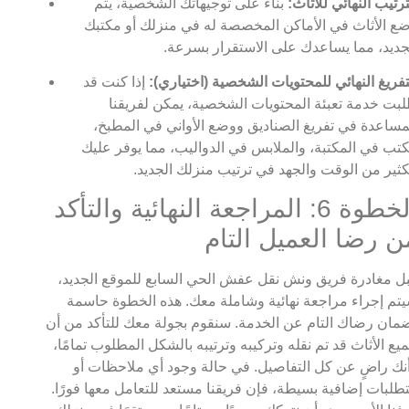
ترتيب النهائي للأثاث:
بناءً على توجيهاتك الشخصية، يتم
ع الأثاث في الأماكن المخصصة له في منزلك أو مكتبك
جديد، مما يساعدك على الاستقرار بسرعة.
تفريغ النهائي للمحتويات الشخصية (اختياري):
إذا كنت قد
بت خدمة تعبئة المحتويات الشخصية، يمكن لفريقنا
مساعدة في تفريغ الصناديق ووضع الأواني في المطبخ،
كتب في المكتبة، والملابس في الدواليب، مما يوفر عليك
كثير من الوقت والجهد في ترتيب منزلك الجديد.
الخطوة 6: المراجعة النهائية والتأكد
ن رضا العميل التام
ل مغادرة فريق ونش نقل عفش الحي السابع للموقع الجديد،
تم إجراء مراجعة نهائية وشاملة معك. هذه الخطوة حاسمة
مان رضاك التام عن الخدمة. سنقوم بجولة معك للتأكد من أن
يع الأثاث قد تم نقله وتركيبه وترتيبه بالشكل المطلوب تمامًا،
نك راضٍ عن كل التفاصيل. في حالة وجود أي ملاحظات أو
طلبات إضافية بسيطة، فإن فريقنا مستعد للتعامل معها فورًا.