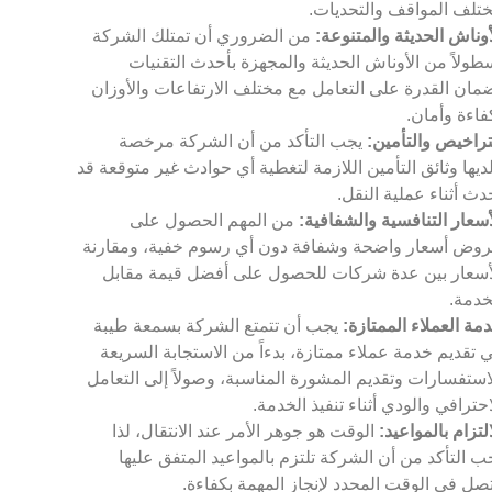
تلف المواقف والتحديات.
أوناش الحديثة والمتنوعة:
من الضروري أن تمتلك الشركة
طولاً من الأوناش الحديثة والمجهزة بأحدث التقنيات
مان القدرة على التعامل مع مختلف الارتفاعات والأوزان
فاءة وأمان.
تراخيص والتأمين:
يجب التأكد من أن الشركة مرخصة
ديها وثائق التأمين اللازمة لتغطية أي حوادث غير متوقعة قد
دث أثناء عملية النقل.
أسعار التنافسية والشفافية:
من المهم الحصول على
وض أسعار واضحة وشفافة دون أي رسوم خفية، ومقارنة
أسعار بين عدة شركات للحصول على أفضل قيمة مقابل
خدمة.
مة العملاء الممتازة:
يجب أن تتمتع الشركة بسمعة طيبة
 تقديم خدمة عملاء ممتازة، بدءاً من الاستجابة السريعة
استفسارات وتقديم المشورة المناسبة، وصولاً إلى التعامل
احترافي والودي أثناء تنفيذ الخدمة.
التزام بالمواعيد:
الوقت هو جوهر الأمر عند الانتقال، لذا
ب التأكد من أن الشركة تلتزم بالمواعيد المتفق عليها
صل في الوقت المحدد لإنجاز المهمة بكفاءة.