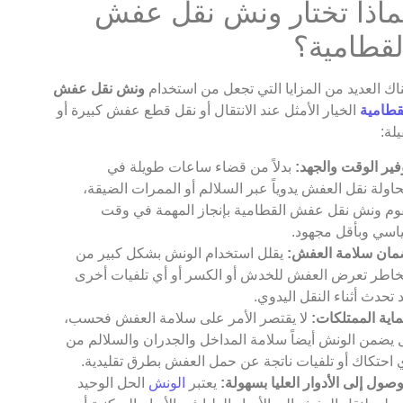
ماذا تختار ونش نقل عفش
لقطامية؟
اك العديد من المزايا التي تجعل من استخدام
ونش نقل عفش
قطامية
الخيار الأمثل عند الانتقال أو نقل قطع عفش كبيرة أو
يلة:
فير الوقت والجهد:
بدلاً من قضاء ساعات طويلة في
اولة نقل العفش يدوياً عبر السلالم أو الممرات الضيقة،
وم ونش نقل عفش القطامية بإنجاز المهمة في وقت
اسي وبأقل مجهود.
ان سلامة العفش:
يقلل استخدام الونش بشكل كبير من
اطر تعرض العفش للخدش أو الكسر أو أي تلفيات أخرى
 تحدث أثناء النقل اليدوي.
اية الممتلكات:
لا يقتصر الأمر على سلامة العفش فحسب،
 يضمن الونش أيضاً سلامة المداخل والجدران والسلالم من
 احتكاك أو تلفيات ناتجة عن حمل العفش بطرق تقليدية.
وصول إلى الأدوار العليا بسهولة:
يعتبر
الونش
الحل الوحيد