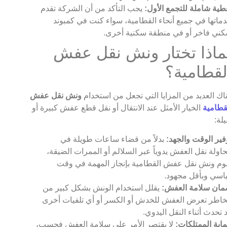
طية شاملة للتجمع الأول:
يجب التأكد من أن الشركة تقدم
ماتها في جميع أنحاء القطامية، سواء كنت في كمبوند
ني فاخر أو في منطقة سكنية أخرى.
ماذا تختار ونش نقل عفش
لقطامية؟
اك العديد من المزايا التي تجعل من استخدام
ونش نقل عفش
قطامية
الخيار الأمثل عند الانتقال أو نقل قطع عفش كبيرة أو
يلة:
فير الوقت والجهد:
بدلاً من قضاء ساعات طويلة في
اولة نقل العفش يدوياً عبر السلالم أو الممرات الضيقة،
وم ونش نقل عفش القطامية بإنجاز المهمة في وقت
اسي وبأقل مجهود.
ان سلامة العفش:
يقلل استخدام الونش بشكل كبير من
اطر تعرض العفش للخدش أو الكسر أو أي تلفيات أخرى
 تحدث أثناء النقل اليدوي.
اية الممتلكات:
لا يقتصر الأمر على سلامة العفش فحسب،