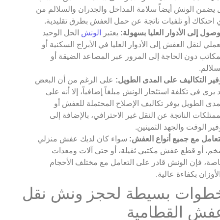
 يضمن الونش أيضاً سلامة المداخل والجدران والسلالم من
 احتكاك أو تلفيات ناتجة عن حمل العفش بطرق تقليدية.
وصول إلى الأدوار العليا بسهولة:
يعتبر
الونش
الحل الوحيد
عملي لنقل العفش إلى الأدوار العليا في الأبراج السكنية أو
مكاتب دون الحاجة إلى المرور عبر المصاعد الضيقة أو
سلالم.
فير التكاليف على المدى الطويل:
على الرغم من أن البعض
 يرى في تكلفة استئجار الونش مبلغاً إضافياً، إلا أنه على
مدى الطويل يوفر تكاليف الإصلاح المحتملة للعفش أو
ممتلكات الناتجة عن النقل غير الاحترافي، بالإضافة إلى
فير الوقت والجهد الثمينين.
تعامل مع جميع أنواع العفش:
سواء كان لديك عفش منزلي
م، أو قطع عفش مكتبي ثقيلة، أو حتى آلات ومعدات
صة، فإن الونش قادر على التعامل مع مختلف الأحجام
لأوزان بكفاءة عالية.
طوات بسيطة لحجز ونش نقل
فش القطامية