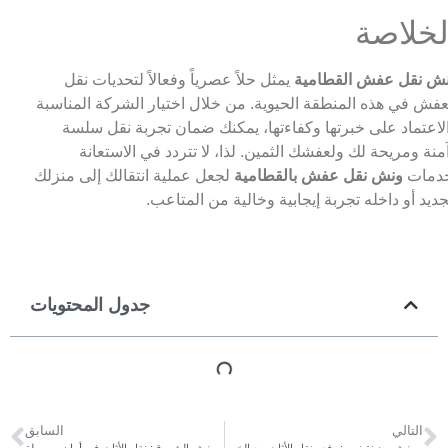
لخلاصة
ش نقل عفش القطامية
يمثل حلاً عصرياً وفعالاً لتحديات نقل
عفش في هذه المنطقة الحيوية. من خلال اختيار الشركة المناسبة
لاعتماد على خبرتها وكفاءتها، يمكنك ضمان تجربة نقل سلسة
منة ومريحة لك ولعفشك الثمين. لذا، لا تتردد في الاستعانة
دمات
ونش نقل عفش بالقطامية
لجعل عملية انتقالك إلى منزلك
جديد أو داخله تجربة إيجابية وخالية من المتاعب.
جدول المحتويات
التالي
السابق
ونش نقل عفش مدينة نصر: رفع ونقل الأثاث مع الخبير
ونش نقل عفش الشروق: نقل الأثاث فى أمان وسهولة