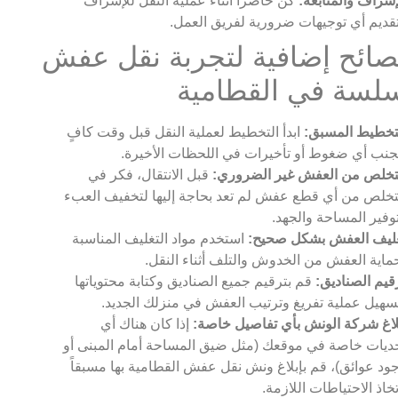
إشراف والمتابعة:
كن حاضراً أثناء عملية النقل للإشراف
قديم أي توجيهات ضرورية لفريق العمل.
صائح إضافية لتجربة نقل عفش
لسة في القطامية
تخطيط المسبق:
ابدأ التخطيط لعملية النقل قبل وقت كافٍ
جنب أي ضغوط أو تأخيرات في اللحظات الأخيرة.
تخلص من العفش غير الضروري:
قبل الانتقال، فكر في
تخلص من أي قطع عفش لم تعد بحاجة إليها لتخفيف العبء
وفير المساحة والجهد.
ليف العفش بشكل صحيح:
استخدم مواد التغليف المناسبة
ماية العفش من الخدوش والتلف أثناء النقل.
قيم الصناديق:
قم بترقيم جميع الصناديق وكتابة محتوياتها
سهيل عملية تفريغ وترتيب العفش في منزلك الجديد.
لاغ شركة الونش بأي تفاصيل خاصة:
إذا كان هناك أي
ديات خاصة في موقعك (مثل ضيق المساحة أمام المبنى أو
ود عوائق)، قم بإبلاغ ونش نقل عفش القطامية بها مسبقاً
تخاذ الاحتياطات اللازمة.