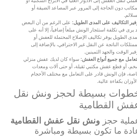
عملي لنقل العفش إلى الأدوار العليا في الأبراج السكنية أو
مكاتب دون الحاجة إلى المرور عبر المصاعد الضيقة أو
سلالم.
فير التكاليف على المدى الطويل:
على الرغم من أن البعض
 يرى في تكلفة استئجار الونش مبلغاً إضافياً، إلا أنه على
مدى الطويل يوفر تكاليف الإصلاح المحتملة للعفش أو
ممتلكات الناتجة عن النقل غير الاحترافي، بالإضافة إلى
فير الوقت والجهد الثمينين.
تعامل مع جميع أنواع العفش:
سواء كان لديك عفش منزلي
م، أو قطع عفش مكتبي ثقيلة، أو حتى آلات ومعدات
صة، فإن الونش قادر على التعامل مع مختلف الأحجام
لأوزان بكفاءة عالية.
طوات بسيطة لحجز ونش نقل
فش القطامية
ملية حجز
ونش نقل عفش القطامية
ادة ما تكون بسيطة ومباشرة