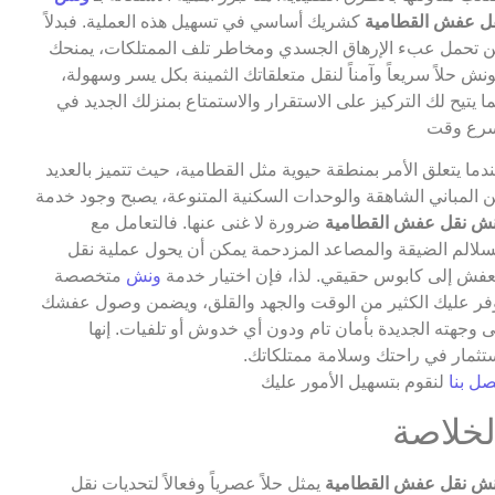
ل عفش القطامية
كشريك أساسي في تسهيل هذه العملية. فبدلاً
 تحمل عبء الإرهاق الجسدي ومخاطر تلف الممتلكات، يمنحك
ونش حلاً سريعاً وآمناً لنقل متعلقاتك الثمينة بكل يسر وسهولة،
ا يتيح لك التركيز على الاستقرار والاستمتاع بمنزلك الجديد في
رع وقت
دما يتعلق الأمر بمنطقة حيوية مثل القطامية، حيث تتميز بالعديد
 المباني الشاهقة والوحدات السكنية المتنوعة، يصبح وجود خدمة
ش نقل عفش القطامية
ضرورة لا غنى عنها. فالتعامل مع
سلالم الضيقة والمصاعد المزدحمة يمكن أن يحول عملية نقل
عفش إلى كابوس حقيقي. لذا، فإن اختيار خدمة
ونش
متخصصة
فر عليك الكثير من الوقت والجهد والقلق، ويضمن وصول عفشك
ى وجهته الجديدة بأمان تام ودون أي خدوش أو تلفيات. إنها
تثمار في راحتك وسلامة ممتلكاتك.
صل بنا
لنقوم بتسهيل الأمور عليك
لخلاصة
ش نقل عفش القطامية
يمثل حلاً عصرياً وفعالاً لتحديات نقل