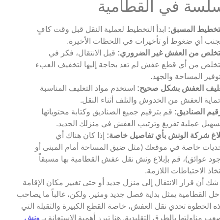
لسة في القطامية
تخطيط المسبق:
ابدأ التخطيط لعملية النقل قبل وقت كافٍ
جنب أي ضغوط أو تأخيرات في اللحظات الأخيرة.
تخلص من العفش غير الضروري:
قبل الانتقال، فكر في
تخلص من أي قطع عفش لم تعد بحاجة إليها لتخفيف العبء
وفير المساحة والجهد.
ليف العفش بشكل صحيح:
استخدم مواد التغليف المناسبة
ماية العفش من الخدوش والتلف أثناء النقل.
قيم الصناديق:
قم بترقيم جميع الصناديق وكتابة محتوياتها
سهيل عملية تفريغ وترتيب العفش في منزلك الجديد.
لاغ شركة الونش بأي تفاصيل خاصة:
إذا كان هناك أي
ديات خاصة في موقعك (مثل ضيق المساحة أمام المبنى أو
ود عوائق)، قم بإبلاغ ونش نقل عفش القطامية بها مسبقاً
تخاذ الاحتياطات اللازمة.
 شك أن قرار الانتقال إلى منزل جديد أو حتى تغيير مكان الإقامة
خل القطامية يمثل بداية فصل جديد ومثير. ولكن، غالباً ما يصاحب
ه الخطوة تحدي نقل العفش، خاصة القطع الكبيرة والثقيلة التي
عب مناولتها بالطرق التقليدية. هنا تبرز أهمية الاستعانة بـ
ونش