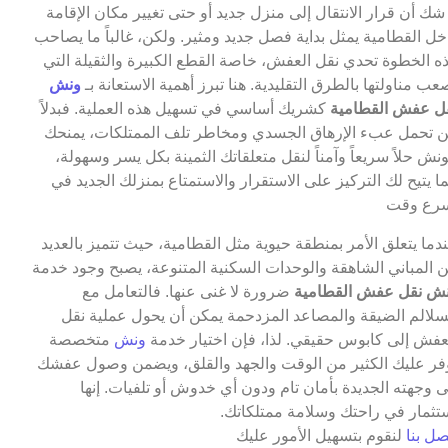
 شك أن قرار الانتقال إلى منزل جديد أو حتى تغيير مكان الإقامة
خل القطامية يمثل بداية فصل جديد ومثير. ولكن، غالباً ما يصاحب
ه الخطوة تحدي نقل العفش، خاصة القطع الكبيرة والثقيلة التي
عب مناولتها بالطرق التقليدية. هنا تبرز أهمية الاستعانة بـ
ونش
ل عفش القطامية
كشريك أساسي في تسهيل هذه العملية. فبدلاً
 تحمل عبء الإرهاق الجسدي ومخاطر تلف الممتلكات، يمنحك
ونش حلاً سريعاً وآمناً لنقل متعلقاتك الثمينة بكل يسر وسهولة،
ا يتيح لك التركيز على الاستقرار والاستمتاع بمنزلك الجديد في
رع وقت
دما يتعلق الأمر بمنطقة حيوية مثل القطامية، حيث تتميز بالعديد
 المباني الشاهقة والوحدات السكنية المتنوعة، يصبح وجود خدمة
ش نقل عفش القطامية
ضرورة لا غنى عنها. فالتعامل مع
سلالم الضيقة والمصاعد المزدحمة يمكن أن يحول عملية نقل
عفش إلى كابوس حقيقي. لذا، فإن اختيار خدمة
ونش
متخصصة
فر عليك الكثير من الوقت والجهد والقلق، ويضمن وصول عفشك
ى وجهته الجديدة بأمان تام ودون أي خدوش أو تلفيات. إنها
تثمار في راحتك وسلامة ممتلكاتك.
صل بنا
لنقوم بتسهيل الأمور عليك