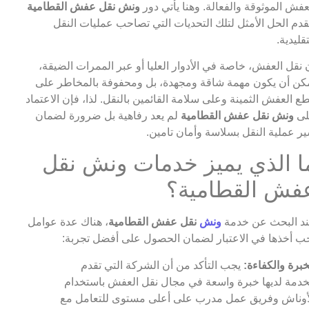
عفش الموثوقة والفعالة. وهنا يأتي دور
ونش نقل عفش القطامية
قدم الحل الأمثل لتلك التحديات التي تصاحب عمليات النقل
تقليدية.
 نقل العفش، خاصة في الأدوار العليا أو عبر الممرات الضيقة،
كن أن يكون مهمة شاقة ومجهدة، بل ومحفوفة بالمخاطر على
ع العفش الثمينة وعلى سلامة القائمين بالنقل. لذا، فإن الاعتماد
لى
ونش نقل عفش القطامية
لم يعد رفاهية بل ضرورة لضمان
ر عملية النقل بسلاسة وأمان تامين.
ا الذي يميز خدمات ونش نقل
فش القطامية؟
د البحث عن خدمة
ونش
نقل عفش القطامية
، هناك عدة عوامل
ب أخذها في الاعتبار لضمان الحصول على أفضل تجربة:
خبرة والكفاءة:
يجب التأكد من أن الشركة التي تقدم
خدمة لديها خبرة واسعة في مجال نقل العفش باستخدام
أوناش وفريق عمل مدرب على أعلى مستوى للتعامل مع