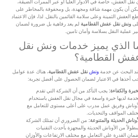
 نقل العفش، خاصة في الأدوار العليا أو عبر الممرات الضيقة،
كن أن يكون مهمة شاقة ومجهدة، بل ومحفوفة بالمخاطر على
ع العفش الثمينة وعلى سلامة القائمين بالنقل. لذا، فإن الاعتماد
لى
ونش نقل عفش القطامية
لم يعد رفاهية بل ضرورة لضمان
ر عملية النقل بسلاسة وأمان تامين.
ا الذي يميز خدمات ونش نقل
فش القطامية؟
د البحث عن خدمة
ونش
نقل عفش القطامية
، هناك عدة عوامل
ب أخذها في الاعتبار لضمان الحصول على أفضل تجربة:
خبرة والكفاءة:
يجب التأكد من أن الشركة التي تقدم
خدمة لديها خبرة واسعة في مجال نقل العفش باستخدام
أوناش وفريق عمل مدرب على أعلى مستوى للتعامل مع
تلف المواقف والتحديات.
أوناش الحديثة والمتنوعة:
من الضروري أن تمتلك الشركة
طولاً من الأوناش الحديثة والمجهزة بأحدث التقنيات
مان القدرة على التعامل مع مختلف الارتفاعات والأوزان