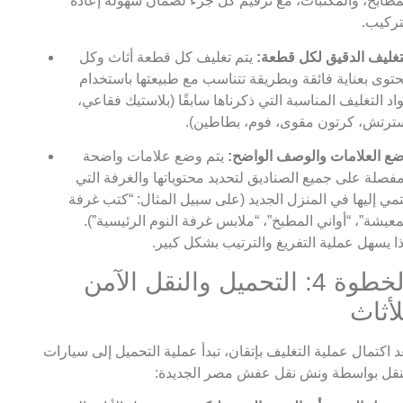
مطابخ، والمكتبات، مع ترقيم كل جزء لضمان سهولة إعادة
تركيب.
تغليف الدقيق لكل قطعة:
يتم تغليف كل قطعة أثاث وكل
توى بعناية فائقة وبطريقة تتناسب مع طبيعتها باستخدام
اد التغليف المناسبة التي ذكرناها سابقًا (بلاستيك فقاعي،
ترتش، كرتون مقوى، فوم، بطاطين).
ع العلامات والوصف الواضح:
يتم وضع علامات واضحة
فصلة على جميع الصناديق لتحديد محتوياتها والغرفة التي
تمي إليها في المنزل الجديد (على سبيل المثال: “كتب غرفة
معيشة”، “أواني المطبخ”، “ملابس غرفة النوم الرئيسية”).
ا يسهل عملية التفريغ والترتيب بشكل كبير.
الخطوة 4: التحميل والنقل الآمن
لأثاث
د اكتمال عملية التغليف بإتقان، تبدأ عملية التحميل إلى سيارات
نقل بواسطة ونش نقل عفش مصر الجديدة: