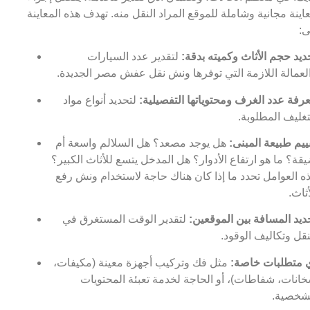
اينة مجانية وشاملة للموقع المراد النقل منه. تهدف هذه المعاينة
ى:
ديد حجم الأثاث وكميته بدقة:
لتقدير عدد السيارات
لعمالة اللازمة التي توفرها ونش نقل عفش مصر الجديدة.
رفة عدد الغرف ومحتوياتها التفصيلية:
لتحديد أنواع مواد
تغليف المطلوبة.
ييم طبيعة المبنى:
هل يوجد مصعد؟ هل السلالم واسعة أم
قة؟ ما هو ارتفاع الأدوار؟ هل المدخل يتسع للأثاث الكبير؟
ه العوامل تحدد ما إذا كان هناك حاجة لاستخدام ونش رفع
أثاث.
ديد المسافة بين الموقعين:
لتقدير الوقت المستغرق في
نقل وتكاليف الوقود.
 متطلبات خاصة:
مثل فك وتركيب أجهزة معينة (مكيفات،
انات، شفاطات)، أو الحاجة لخدمة تعبئة المحتويات
شخصية.