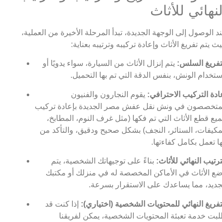
لنهائي للأثاث
د الوصول إلى الوجهة الجديدة، تبدأ المرحلة الأخيرة من العملية،
ث يتم تفريغ الأثاث وإعادة تركيبه وترتيبه بعناية:
تفريغ السلس:
يتم إنزال الأثاث من السيارة، سواء يدويًا أو
ستخدام الونش، بنفس الدقة التي تم بها التحميل.
ادة التركيب الاحترافي:
يقوم النجارون والفنيون
متخصصون في ونش نقل عفش مصر الجديدة بإعادة تركيب
يع قطع الأثاث التي تم فكها (مثل غرف النوم، المطابخ،
مكيفات، الستائر، النجف) بشكل صحيح ودقيق، والتأكد من
ها تعمل بكامل كفاءتها.
ترتيب النهائي للأثاث:
بناءً على توجيهاتك الشخصية، يتم
ع الأثاث في الأماكن المخصصة له في منزلك أو مكتبك
جديد، مما يساعدك على الاستقرار بسرعة.
تفريغ النهائي للمحتويات الشخصية (اختياري):
إذا كنت قد
بت خدمة تعبئة المحتويات الشخصية، يمكن لفريقنا