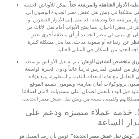
طية الأدوار الشاهقة والمرتفعة جداً:
يمكن للأوناش الحديثة
تي نمتلكها في ونش نقل عفش مصر الجديدة الوصول إلى
وار مرتفعة جدًا وشاهقة، قد تصل إلى الأدوار العشرين أو
ثر في بعض الأحيان، مما يفتح الأبواب أمام نقل الأثاث من
لى أي مبنى في مصر الجديدة أو أي منطقة أخرى بغض
نظر عن ارتفاعه أو صعوبة مدخله. هذا يحل مشكلة كبيرة
اجه العديد من السكان في المباني العالية.
يق متخصص لتشغيل الونش:
يتم تشغيل الأوناش بواسطة
يق من الفنيين المدربين تدريباً عالياً وذوي الخبرة الواسعة
 التعامل مع هذه المعدات الثقيلة والمتطورة. يتبع هؤلاء
فنيون بروتوكولات أمان صارمة، ويقومون بتقييم الموقع
ناية قبل البدء بالعمل لضمان أعلى مستويات الأمان لعملائنا
متلكاتهم وللمبنى نفسه من ونش نقل عفش مصر الجديدة.
5. خدمة عملاء متميزة ودعم على
دار الساعة
ي
“ونش نقل عفش مصر الجديدة”
، نؤمن بأن رضا العميل هو