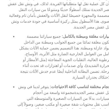
ن كل عملية نقل لها متطلباتها الفريدة. لذلك، في ونش نقل عفش
ر الجديدة نمتلك أسطولًا حديثًا ومتنوعًا من سيارات النقل
مصممة والمجهزة خصيصًا لنقل الأثاث والعفش بأمان تام وفعالية
وى. هذا الأسطول يمثل ركيزة أساسية في جودة خدمات ونش
ل عفش مصر الجديدة.
ارات مغلقة ومبطنة بالكامل:
جميع سياراتنا مصممة
كون مغلقة تمامًا من جميع الجوانب ومبطنة من الداخل
واد عازلة ومبطنة. هذا التصميم يضمن حماية الأثاث بشكل
مل من العوامل الخارجية الضارة مثل الأتربة، الأوساخ،
رطوبة العالية، التقلبات الجوية المفاجئة (مثل الأمطار أو
حرارة الشديدة)، وأي صدمات أو اهتزازات قد تحدث أثناء
رحلة. تضمن البطانة الداخلية أيضًا عدم خدش الأثاث نتيجة
احتكاك بجدران السيارة.
جام مختلفة لتناسب كافة الاحتياجات:
يتوفر لدينا في ونش
ل عفش مصر الجديدةمجموعة واسعة من أحجام
سيارات، بدءًا من السيارات الصغيرة والمتوسطة التي
اسب نقل محتويات شقة صغيرة أو مكتب صغير، وصولاً إلى