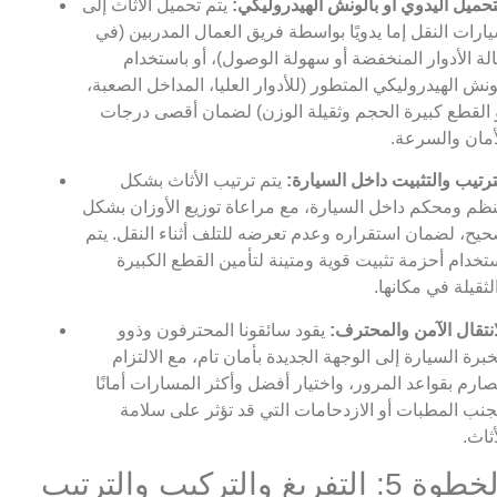
تحميل اليدوي أو بالونش الهيدروليكي:
يتم تحميل الأثاث إلى
ارات النقل إما يدويًا بواسطة فريق العمال المدربين (في
لة الأدوار المنخفضة أو سهولة الوصول)، أو باستخدام
ونش الهيدروليكي المتطور (للأدوار العليا، المداخل الصعبة،
 القطع كبيرة الحجم وثقيلة الوزن) لضمان أقصى درجات
أمان والسرعة.
ترتيب والتثبيت داخل السيارة:
يتم ترتيب الأثاث بشكل
ظم ومحكم داخل السيارة، مع مراعاة توزيع الأوزان بشكل
يح، لضمان استقراره وعدم تعرضه للتلف أثناء النقل. يتم
تخدام أحزمة تثبيت قوية ومتينة لتأمين القطع الكبيرة
لثقيلة في مكانها.
انتقال الآمن والمحترف:
يقود سائقونا المحترفون وذوو
خبرة السيارة إلى الوجهة الجديدة بأمان تام، مع الالتزام
صارم بقواعد المرور، واختيار أفضل وأكثر المسارات أمانًا
جنب المطبات أو الازدحامات التي قد تؤثر على سلامة
أثاث.
الخطوة 5: التفريغ والتركيب والترتيب