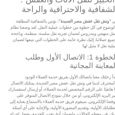
لشفافية والاحترافية والراحة
ي
“ونش نقل عفش مصر الجديدة”
، نؤمن بالشفافية المطلقة
لوضوح في كل خطوة من خطوات عملية النقل. لقد وضعنا نظام
ل منهجي ومدروس لضمان تجربة نقل سلسة، منظمة، وناجحة
ميع عملائنا. إليك نظرة عامة على الخطوات التي نتبعها لضمان
لية نقل لا مثيل لها:
الخطوة 1: الاتصال الأول وطلب
لمعاينة المجانية
دأ رحلتك معنا باتصالك الأول بفريق خدمة العملاء الودود
لمحترف لدينا في ونش نقل عفش مصر الجديدة. يمكنك الاتصال
ا هاتفيًا على الرقم المخصص لخدمة العملاء، أو إرسال استفسارك
ر البريد الإلكتروني، أو من خلال نموذج الاتصال المتوفر على
قعنا الإلكتروني. سيقوم فريق خدمة العملاء بالاستماع بعناية إلى
طلباتك الأولية، وتقديم المشورة الأولية، والإجابة على أي أسئلة
يك. في معظم الحالات، ولضمان أدق تقدير للخدمة، يفضل إجراء