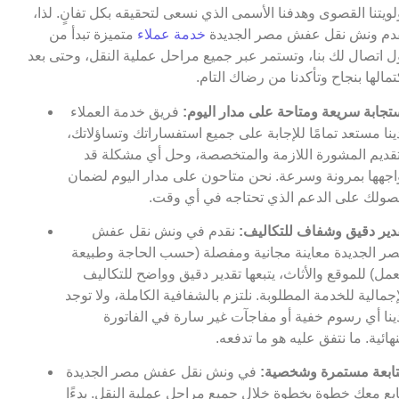
لويتنا القصوى وهدفنا الأسمى الذي نسعى لتحقيقه بكل تفانٍ. لذا،
دم ونش نقل عفش مصر الجديدة
خدمة عملاء
متميزة تبدأ من
ل اتصال لك بنا، وتستمر عبر جميع مراحل عملية النقل، وحتى بعد
تمالها بنجاح وتأكدنا من رضاك التام.
تجابة سريعة ومتاحة على مدار اليوم:
فريق خدمة العملاء
ينا مستعد تمامًا للإجابة على جميع استفساراتك وتساؤلاتك،
قديم المشورة اللازمة والمتخصصة، وحل أي مشكلة قد
اجهها بمرونة وسرعة. نحن متاحون على مدار اليوم لضمان
ولك على الدعم الذي تحتاجه في أي وقت.
دير دقيق وشفاف للتكاليف:
نقدم في ونش نقل عفش
ر الجديدة معاينة مجانية ومفصلة (حسب الحاجة وطبيعة
عمل) للموقع والأثاث، يتبعها تقدير دقيق وواضح للتكاليف
إجمالية للخدمة المطلوبة. نلتزم بالشفافية الكاملة، ولا توجد
ينا أي رسوم خفية أو مفاجآت غير سارة في الفاتورة
نهائية. ما نتفق عليه هو ما تدفعه.
ابعة مستمرة وشخصية:
في ونش نقل عفش مصر الجديدة
ابع معك خطوة بخطوة خلال جميع مراحل عملية النقل. بدءًا