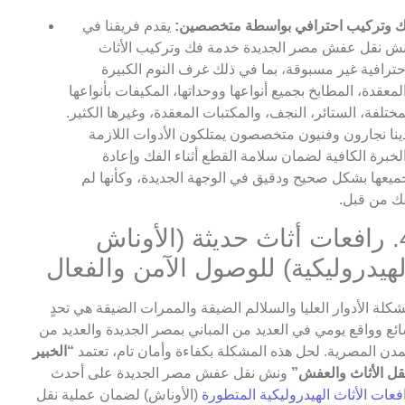
 وتركيب احترافي بواسطة متخصصين:
يقدم فريقنا في
ش نقل عفش مصر الجديدة خدمة فك وتركيب الأثاث
حترافية غير مسبوقة، بما في ذلك غرف النوم الكبيرة
لمعقدة، المطابخ بجميع أنواعها ووحداتها، المكيفات بأنواعها
مختلفة، الستائر، النجف، والمكتبات المعقدة، وغيرها الكثير.
ينا نجارون وفنيون متخصصون يمتلكون الأدوات اللازمة
لخبرة الكافية لضمان سلامة القطع أثناء الفك وإعادة
ميعها بشكل صحيح ودقيق في الوجهة الجديدة، وكأنها لم
فك من قبل.
4. رافعات أثاث حديثة (الأوناش
لهيدروليكية) للوصول الآمن والفعال
كلة الأدوار العليا والسلالم الضيقة والممرات الضيقة هي تحدٍ
ئع وواقع يومي في العديد من المباني بمصر الجديدة والعديد من
مدن المصرية. لحل هذه المشكلة بكفاءة وأمان تام، تعتمد
“الخبير
قل الأثاث والعفش”
ونش نقل عفش مصر الجديدة على أحدث
فعات الأثاث الهيدروليكية المتطورة
(الأوناش) لضمان عملية نقل