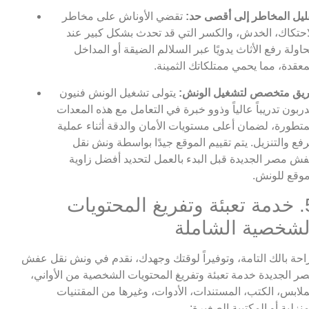
ليل المخاطر إلى أقصى حد:
تقضي الأوناش على مخاطر
احتكاك، الخدش، والكسر التي قد تحدث بشكل كبير عند
اولة رفع الأثاث يدويًا عبر السلالم الضيقة أو المداخل
معقدة، مما يحمي ممتلكاتك الثمينة.
يق متخصص لتشغيل الونش:
يتولى تشغيل الونش فنيون
ربون تدريباً عالياً وذوو خبرة في التعامل مع هذه المعدات
متطورة، لضمان أعلى مستويات الأمان والدقة أثناء عملية
رفع والتنزيل. يتم تقييم الموقع جيدًا بواسطة ونش نقل
ش مصر الجديدة قبل البدء بالعمل لتحديد أفضل زاوية
وقع للونش.
5. خدمة تعبئة وتفريغ المحتويات
لشخصية الشاملة
احة بالك التامة، وتوفيراً لوقتك وجهدك، نقدم في ونش نقل عفش
ر الجديدة خدمة تعبئة وتفريغ المحتويات الشخصية من الأواني،
ملابس، الكتب، المستندات، الأدوات، وغيرها من المقتنيات
منزلية أو المكتبية الصغيرة: