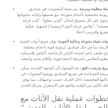
بئة منظمة ومرتبة:
يتم تعبئة المحتويات في صناديق
تونية مخصصة بأحجام متنوعة، مع تصنيفها وكتابة محتوياتها
ضوح على كل صندوق (مثال: “أواني مطبخ”، “كتب غرفة
معيشة”، “ملابس غرفة النوم الرئيسية”) لتسهيل عملية
تفريغ والترتيب لاحقًا.
وات تعبئة متنوعة وعالية الجودة:
نوفر جميع أدوات التعبئة
لازمة، بما في ذلك صناديق كرتونية قوية بأحجام مختلفة،
ق تغليف ناعم لحماية الأواني الزجاجية، أكياس بلاستيكية
نظيم الملابس، أشرطة لاصقة قوية، وأقلام تحديد واضحة.
ريغ وترتيب دقيق:
بعد الوصول إلى الوجهة الجديدة، يمكن
ريقنا المساعدة في تفريغ الصناديق ووضع المحتويات في
اكنها المخصصة داخل الغرف حسب توجيهاتك، مما يوفر
يك الكثير من الوقت والجهد في الاستقرار بمنزلك الجديد.
طوات عملية نقل الأثاث مع
الخبير لنقل الأثاث والعفش”: