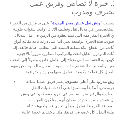
1. خبرة لا تضاهى وفريق عمل
حترف ومدرب
أسست
“
ونش نقل عفش مصر الجديدة
“
على يد فريق من الخبراء
لمتخصصين في مجال نقل وتغليف الأثاث، ولدينا سنوات طويلة
 الخبرة المتراكمة التي تمتد لعقود من الزمن في هذا المجال
حيوي. هذه الخبرة الواسعة تعني أننا على دراية تامة بكافة أنواع
أثاث، من القطع الكلاسيكية الثمينة التي تتطلب عناية فائقة، إلى
أثاث المودرن القابل للفك والتركيب المتكرر، مروراً بالأجهزة
كهربائية الحساسة التي تحتاج إلى تعامل خاص، وصولاً إلى التحف
فنية والمقتنيات الشخصية ذات القيمة المعنوية العالية. نحن نفهم
اصيل كل قطعة وكيفية التعامل معها بمهارة واحترافية.
يق مدرب على أعلى مستوى:
يضم فريق عملنا عمالة
ربة تدريباً مكثفاً ومستمرًا على أحدث تقنيات النقل
لتغليف والرفع. نحن نستثمر في تدريب موظفينا في ونش
ل عفش مصر الجديدةلضمان أنهم يمتلكون المهارات
لمعرفة اللازمة للتعامل مع أي تحدي قد يواجهونه أثناء
لية النقل. كل عضو في فريقنا ملتزم بتقديم خدمة عالية