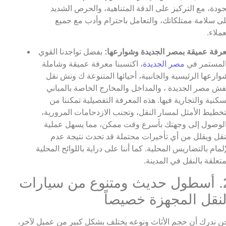
جودة، مع التركيز على الدقة المتناهية، والحرص الشديد
ى سلامة ممتلكاتك، والتعامل باحترام وأدب مع جميع
عملاء.
رفة عميقة بمصر الجديدة وشوارعها:
بفضل تواجدنا القوي
لمستمر في
مصر الجديدة
، اكتسبنا معرفة عميقة وشاملة
وارعها الرئيسية والجانبية، أحيائها المتنوعة ك ونش نقل
ش مصر الجديدة ، والمداخل والمخارج الخاصة بالمباني
سكنية والتجارية فيها. هذه المعرفة التفصيلية تمكننا من
تخطيط الأمثل لمسار النقل، وتجنب الازدحامات المرورية،
لوصول إلى وجهتك بأسرع وقت ممكن، مما يسهل عملية
نقل ويقلل من أي تأخيرات محتملة قد تحدث نتيجة عدم
إلمام بالتضاريس المحلية. كما أننا على دراية باللوائح المحلية
متعلقة بالنقل في المدينة.
2. أسطول حديث ومتنوع من سيارات
لنقل المجهزة خصيصاً
ن ندرك أن حجم الأثاث ونوعه يختلف بشكل كبير من عميل لآخر،