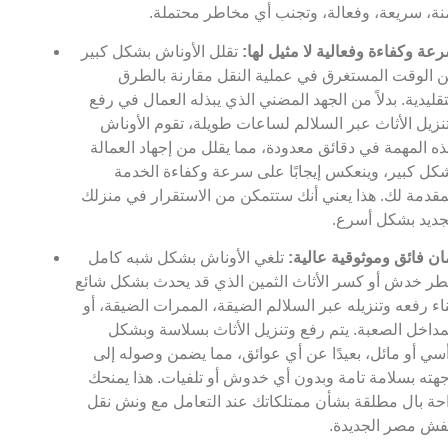
نة، سريعة، وفعالة، وتجنب أي مخاطر محتملة.
عة وكفاءة وفعالية لا مثيل لها:
تقلل الأوناش بشكل كبير
 الوقت المستغرق في عملية النقل مقارنة بالطرق
تقليدية. بدلاً من الجهد المضني الذي يبذله العمال في رفع
نزيل الأثاث عبر السلالم لساعات طويلة، تقوم الأوناش
ذه المهمة في دقائق معدودة، مما يقلل من إجهاد العمالة
كل كبير، وينعكس إيجابًا على سرعة وكفاءة الخدمة
مقدمة لك. هذا يعني أنك ستتمكن من الاستقرار في منزلك
جديد بشكل أسرع.
ان فائق وموثوقية عالية:
تلغي الأوناش بشكل شبه كامل
ر خدش أو كسر الأثاث الثمين الذي قد يحدث بشكل شائع
ناء رفعه وتنزيله عبر السلالم الضيقة، الممرات الضيقة، أو
مداخل الصعبة. يتم رفع وتنزيل الأثاث بسلاسة وبشكل
سي أو مائل، بعيدًا عن أي عوائق، مما يضمن وصوله إلى
هته بسلامة تامة وبدون أي خدوش أو تلفيات. هذا يمنحك
حة بال مطلقة بشأن ممتلكاتك عند التعامل مع ونش نقل
ش مصر الجديدة.