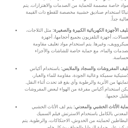
واد خاصة مصممة للحماية من الصدمات والاهتزازات. يتم
يانًا استخدام صناديق خشبية مخصصة للقطع ذات القيمة
عالية جداً.
ليف الأجهزة الكهربائية الكبيرة والصغيرة:
مثل الثلاجات،
غسالات، أجهزة التلفزيون بجميع أحجامها، أجهزة
ميكروويف، وغيرها. يتم استخدام مواد تغليف مقاومة
صدمات والماء، مع حماية خاصة للشاشات والأجزاء
حساسة.
ليف المفروشات والسجاد والملابس:
باستخدام أكياس
استيكية سميكة وعالية الجودة، مقاومة للماء والغبار،
مايتها من الأتربة والرطوبة وأي بقع قد تحدث أثناء النقل.
كن استخدام أكياس مفرغة من الهواء لبعض المفروشات
قليل حجمها.
اية الأثاث الخشبي والمعدني:
يتم لف الأثاث الخشبي
لمعدني بالكامل باستخدام الاسترتش فيلم السميك
لبطاطين لحمايته من الخدوش، الاحتكاكات، والرطوبة. يتم
تركيز على حماية الزوايا والحواف بشكل خاص.