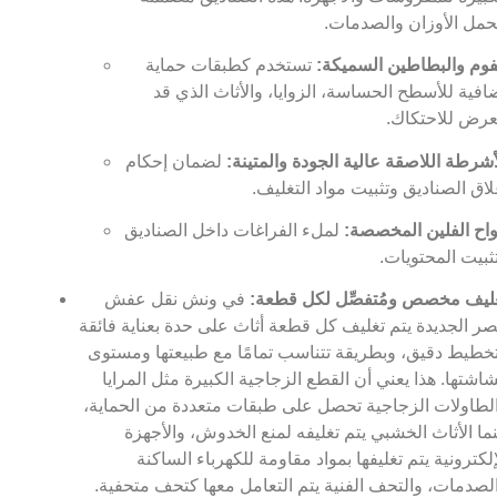
حمل الأوزان والصدمات.
فوم والبطاطين السميكة:
تستخدم كطبقات حماية
افية للأسطح الحساسة، الزوايا، والأثاث الذي قد
عرض للاحتكاك.
أشرطة اللاصقة عالية الجودة والمتينة:
لضمان إحكام
لاق الصناديق وتثبيت مواد التغليف.
واح الفلين المخصصة:
لملء الفراغات داخل الصناديق
ثبيت المحتويات.
ليف مخصص ومُتفصِّل لكل قطعة:
في ونش نقل عفش
ر الجديدة يتم تغليف كل قطعة أثاث على حدة بعناية فائقة
خطيط دقيق، وبطريقة تتناسب تمامًا مع طبيعتها ومستوى
اشتها. هذا يعني أن القطع الزجاجية الكبيرة مثل المرايا
لطاولات الزجاجية تحصل على طبقات متعددة من الحماية،
نما الأثاث الخشبي يتم تغليفه لمنع الخدوش، والأجهزة
إلكترونية يتم تغليفها بمواد مقاومة للكهرباء الساكنة
لصدمات، والتحف الفنية يتم التعامل معها كتحف متحفية.