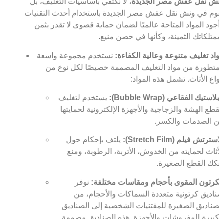
ش نقل عفش مصر الجديدة
، لا نكتفي بأساسيات التغليف، بل
وم في ونش نقل عفش مصر الجديدة باستخدام أحدث التقنيات
جود المواد المتاحة عالميًا لضمان حماية قصوى لا تقدر بثمن
متلكاتك الثمينة، وكأنها في حصن منيع.
اد تغليف متنوعة وعالية الكفاءة:
نستخدم مجموعة واسعة
تطورة من مواد التغليف المصممة خصيصًا لكل نوع من
واع الأثاث. تشمل هذه المواد:
لاستيك الفقاعي (Bubble Wrap):
يستخدم لتغليف
قطع الهشة والزجاجية والأجهزة الإلكترونية لحمايتها
 الصدمات والكسر.
سترتش فيلم (Stretch Film):
يلتف بإحكام حول
أثاث لحمايته من الخدوش، الأتربة، الرطوبة، ومنع
كك القطع الصغيرة.
كرتون المقوى بأحجام ومقاسات مختلفة:
نوفر
اديق كرتونية متعددة السماكات والأحجام، من
صناديق الصغيرة للمقتنيات الشخصية إلى الصناديق
كبيرة للمفروشات والأجهزة. هذه الصناديق مصممة