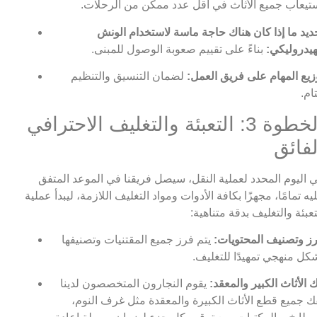
تيعاب جميع الأثاث في أقل عدد ممكن من الرحلات.
ديد ما إذا كان هناك حاجة ماسة لاستخدام الونش
هيدروليكي:
بناءً على تقييم صعوبة الوصول للمبنى.
زيع المهام على فريق العمل:
لضمان التنسيق والتنظيم
تام.
الخطوة 3: التعبئة والتغليف الاحترافي
لفائق
 اليوم المحدد لعملية النقل، سيصل فريقنا في الموعد المتفق
يه تمامًا، مجهزًا بكافة الأدوات ومواد التغليف اللازمة، ليبدأ عملية
تعبئة والتغليف بدقة متناهية:
ز وتصنيف المحتويات:
يتم فرز جميع المقتنيات وتصنيفها
كل منهجي تمهيدًا للتغليف.
 الأثاث الكبير والمعقد:
يقوم النجارون المتخصصون لدينا
ك جميع قطع الأثاث الكبيرة والمعقدة مثل غرف النوم،