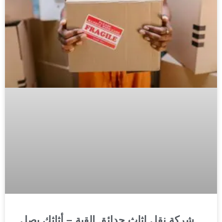
شركة نقل اثاث حدائق القبة – أثاثك يصل