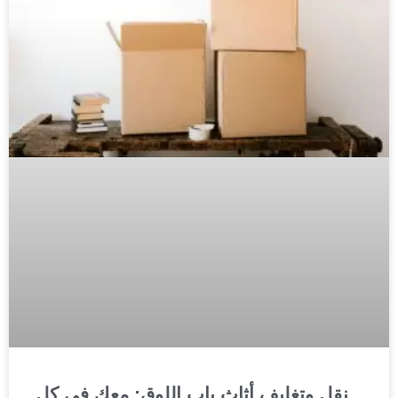
نقل وتغليف أثاث باب اللوق: معك فى كل